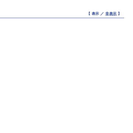
【 表示 ／
非表示
】