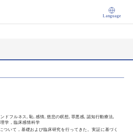
Language
ドフルネス, 恥, 感情, 慈悲の瞑想, 罪悪感, 認知行動療法,
ナリティ心理学，臨床感情科学
情について，基礎および臨床研究を行ってきた。実証に基づく