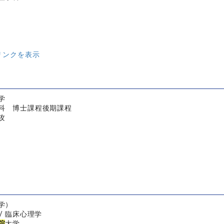
リンクを表示
学
科 博士課程後期課程
攻
学）
/ 臨床心理学
院
大学