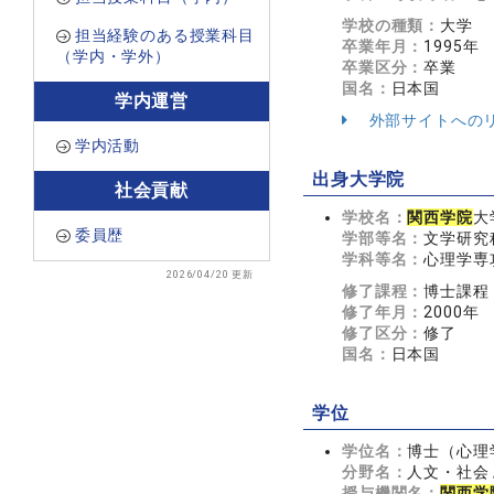
学校の種類：
大学
担当経験のある授業科目
卒業年月：
1995年
（学内・学外）
卒業区分：
卒業
国名：
日本国
学内運営
外部サイトへの
学内活動
出身大学院
社会貢献
学校名：
関西学院
大
委員歴
学部等名：
文学研究
学科等名：
心理学専
2026/04/20 更新
修了課程：
博士課程
修了年月：
2000年
修了区分：
修了
国名：
日本国
学位
学位名：
博士（心理
分野名：
人文・社会 
授与機関名：
関西学