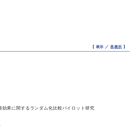
【 表示 ／
非表示
】
善効果に関するランダム化比較パイロット研究
子