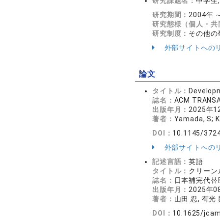
研究課題名：
中学生
研究期間：
2004年 
研究態様（個人・共
研究制度：
その他の
外部サイトへの
論文
タイトル：
Developm
誌名：
ACM TRANSA
出版年月：
2025年1
著者：
Yamada, S; K
DOI：
10.1145/372
外部サイトへの
記述言語：
英語
タイトル：
クリーン
誌名：
日本補完代替医
出版年月：
2025年0
著者：
山田 忍, 有光 
DOI：
10.1625/jcam