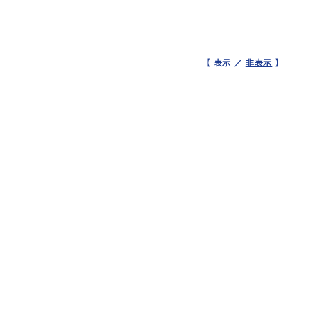
【 表示 ／
非表示
】