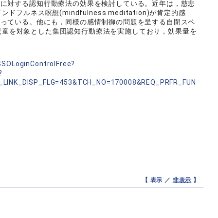
題に対する認知行動療法の効果を検討している。近年は，慈悲
とマインドフルネス瞑想(mindfulness meditation)が肯定的感
行っている。他にも，同様の感情制御の問題を呈する自閉スペ
)の児童を対象とした集団認知行動療法を実施しており，効果量を
nSSOLoginControlFree?
?
_LINK_DISP_FLG=453&TCH_NO=170008&REQ_PRFR_FUN
【 表示 ／
非表示
】