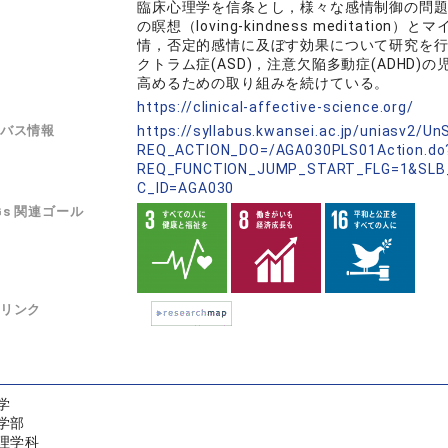
臨床心理学を信条とし，様々な感情制御の問
の瞑想（loving-kindness meditation）
情，否定的感情に及ぼす効果について研究を
クトラム症(ASD)，注意欠陥多動症(ADHD
高めるための取り組みを続けている。
L
https://clinical-affective-science.org/
バス情報
https://syllabus.kwansei.ac.jp/uniasv2/U
REQ_ACTION_DO=/AGA030PLS01Action.do
REQ_FUNCTION_JUMP_START_FLG=1&SLB
C_ID=AGA030
Gs 関連ゴール
リンク
学
学部
理学科