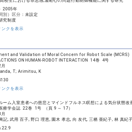
,高校生における罪悪感,羞恥心の問題行動制御機能に関する研究
～ 2005年
同別）区分：
未設定
研究制度
リンクを表示
ent and Validation of Moral Concern for Robot Scale (MCRS)
CTIONS ON HUMAN-ROBOT INTERACTION 14巻 4号
2月
anda, T; Arimitsu, K
4130
リンクを表示
ルーム入室患者への慈悲とマインドフルネス瞑想による気分状態改
療学会誌 22巻 1号 （頁 9 ～ 17）
8月
興記, 武用 百子, 野口 理恵, 園木 孝志, 向 友代, 三栖 亜紀子, 林 真紀
.22.9