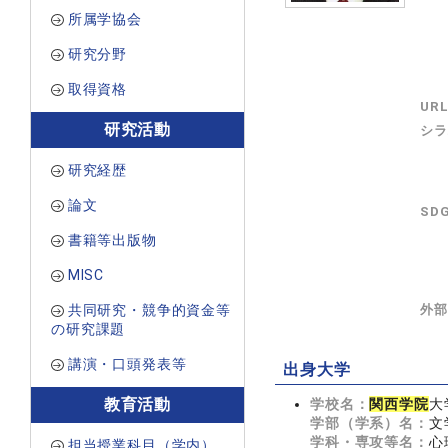
所属学協会
研究分野
取得資格
UR
研究活動
シラ
研究経歴
論文
SD
書籍等出版物
MISC
共同研究・競争的資金等
外部
の研究課題
講演・口頭発表等
出身大学
教育活動
学校名：
関西学院
大
学部（学系）名：
文
学科・専攻等名：
心
担当授業科目（学内）