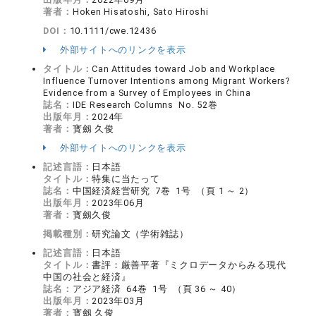
著者：
Hoken Hisatoshi, Sato Hiroshi
DOI：
10.1111/cwe.12436
外部サイトへのリンクを表示
タイトル：
Can Attitudes toward Job and Workplace
Influence Turnover Intentions among Migrant Workers?
Evidence from a Survey of Employees in China
誌名：
IDE Research Columns No. 52巻
出版年月：
2024年
著者：
寳劔 久俊
外部サイトへのリンクを表示
記述言語：
日本語
タイトル：
特集に当たって
誌名：
中国経済経営研究 7巻 1号 （頁 1 ～ 2）
出版年月：
2023年06月
著者：
寳劔久俊
掲載種別：
研究論文（学術雑誌）
記述言語：
日本語
タイトル：
書評：厳善平著『ミクロデータからみる現代
中国の社会と経済』
誌名：
アジア経済 64巻 1号 （頁 36 ～ 40）
出版年月：
2023年03月
著者：
寳劔 久俊