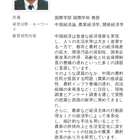
所属
国際学部 国際学科 教授
研究分野・キーワー
中国経済論, 農業経済学, 開発経済学
ド
教育研究内容
中国経済は急速な経済発展を実現
し、人々の生活水準は大きく改善す
る一方で、都市と農村との経済格差
の拡大、環境汚染の深刻化、国有企
業改革の停滞、高齢化と社会保障制
度の整備の遅れといった多くの課題
に直面しています。
そのような課題のなか、中国の農村
住民が直面する問題（農業の低収益
性、農村インフラ整備の遅れ、自治
組織の未発達など）に注目し、現地
調査とアンケート調査を通じて実態
の把握と原因の探求に努めてきまし
た。
さらに、農家など経済主体の行動原
理をミクロ経済学によって体系化
し、統計的な手法を用いることで、
農家の所得向上と生活安定化に資す
るマーケットの仕組みや農業・農村
政策のあり方を研究しています。