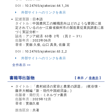
DOI：
10.24765/ajiakeizai.64.1_36
外部サイトへのリンクを表示
記述言語：
日本語
タイトル：
中国農民工の離職意向はどのような要因に規
定されているのか―江蘇省蘇州市の製造業従業員調査に基
づく実証分析―
誌名：
アジア経済 63巻 2号 （頁 2 ～ 31）
出版年月：
2022年06月
著者：
寳劔 久俊, 山口 真美, 佐藤 宏
DOI：
10.24765/ajiakeizai.63.2_2
外部サイトへのリンクを表示
全件表示 >>
書籍等出版物
【 表示 ／
非表示
】
タイトル：
「農村経済の変容と農業の課題」（梶谷懐・
藤井大輔編『新・現代中国経済論』)
出版者・発行元：
ミネルヴァ書房
出版年月：
2025年12月
著者：
寳劔久俊
担当区分：
共著