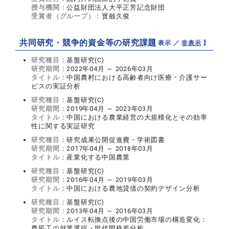
授与機関：
公益財団法人大平正芳記念財団
受賞者（グループ）：
寳劔久俊
共同研究・競争的資金等の研究課題
【 表示 ／
非表示
】
研究種目：
基盤研究(C)
研究期間：
2022年04月 ～ 2026年03月
タイトル：
中国農村における高齢者向け医療・介護サー
ビスの実証分析
研究種目：
基盤研究(C)
研究期間：
2019年04月 ～ 2023年03月
タイトル：
中国における農業経営の大規模化とその効率
性に関する実証研究
研究種目：
研究成果公開促進費・学術図書
研究期間：
2017年04月 ～ 2018年03月
タイトル：
産業化する中国農業
研究種目：
基盤研究(C)
研究期間：
2016年04月 ～ 2019年03月
タイトル：
中国における農地貸借の契約デザイン分析
研究種目：
基盤研究(C)
研究期間：
2013年04月 ～ 2016年03月
タイトル：
ルイス転換点後の中国労働市場の構造変化：
農民工の就業選択・世代間格差分析