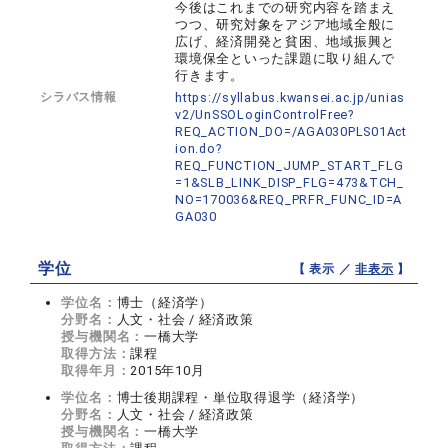
今後はこれまでの研究内容を踏まえ
つつ、研究対象をアジア地域全般に
広げ、経済開発と貧困、地域振興と
環境保全といった課題に取り組んで
行きます。
シラバス情報
https://syllabus.kwansei.ac.jp/unias
v2/UnSSOLoginControlFree?
REQ_ACTION_DO=/AGA030PLS01Act
ion.do?
REQ_FUNCTION_JUMP_START_FLG
=1&SLB_LINK_DISP_FLG=473&TCH_
NO=170036&REQ_PRFR_FUNC_ID=A
GA030
学位
【 表示 ／
非表示
】
学位名：
博士（経済学）
分野名：
人文・社会 / 経済政策
授与機関名：
一橋大学
取得方法：
課程
取得年月：
2015年10月
学位名：
博士後期課程・単位取得退学（経済学）
分野名：
人文・社会 / 経済政策
授与機関名：
一橋大学