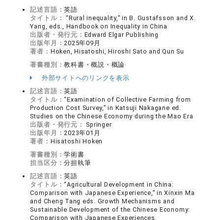
記述言語：
英語
タイトル：
“Rural inequality,” in B. Gustafsson and X.
Yang, eds., Handbook on Inequality in China
出版者・発行元：
Edward Elgar Publishing
出版年月：
2025年09月
著者：
Hoken, Hisatoshi, Hiroshi Sato and Qun Su
著書種別：
教科書・概説・概論
外部サイトへのリンクを表示
記述言語：
英語
タイトル：
“Examination of Collective Farming from
Production Cost Survey,” in Katsuji Nakagane ed.
Studies on the Chinese Economy during the Mao Era
出版者・発行元：
Springer
出版年月：
2023年01月
著者：
Hisatoshi Hoken
著書種別：
学術書
担当区分：
分担執筆
記述言語：
英語
タイトル：
“Agricultural Development in China:
Comparison with Japanese Experience,” in Xinxin Ma
and Cheng Tang eds. Growth Mechanisms and
Sustainable Development of the Chinese Economy:
Comparison with Japanese Experiences