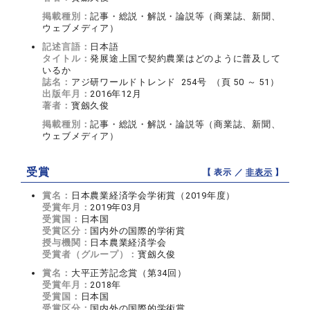
掲載種別：
記事・総説・解説・論説等（商業誌、新聞、
ウェブメディア）
記述言語：
日本語
タイトル：
発展途上国で契約農業はどのように普及して
いるか
誌名：
アジ研ワールドトレンド 254号 （頁 50 ～ 51）
出版年月：
2016年12月
著者：
寳劔久俊
掲載種別：
記事・総説・解説・論説等（商業誌、新聞、
ウェブメディア）
受賞
【 表示 ／
非表示
】
賞名：
日本農業経済学会学術賞（2019年度）
受賞年月：
2019年03月
受賞国：
日本国
受賞区分：
国内外の国際的学術賞
授与機関：
日本農業経済学会
受賞者（グループ）：
寳劔久俊
賞名：
大平正芳記念賞（第34回）
受賞年月：
2018年
受賞国：
日本国
受賞区分：
国内外の国際的学術賞