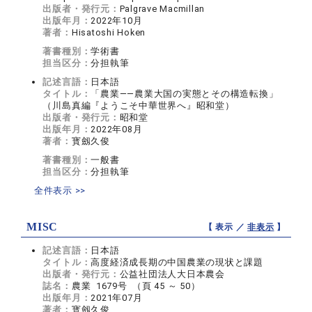
出版者・発行元：
Palgrave Macmillan
出版年月：
2022年10月
著者：
Hisatoshi Hoken
著書種別：
学術書
担当区分：
分担執筆
記述言語：
日本語
タイトル：
「農業――農業大国の実態とその構造転換」
（川島真編『ようこそ中華世界へ』昭和堂）
出版者・発行元：
昭和堂
出版年月：
2022年08月
著者：
寳劔久俊
著書種別：
一般書
担当区分：
分担執筆
全件表示 >>
MISC
【 表示 ／
非表示
】
記述言語：
日本語
タイトル：
高度経済成長期の中国農業の現状と課題
出版者・発行元：
公益社団法人大日本農会
誌名：
農業 1679号 （頁 45 ～ 50）
出版年月：
2021年07月
著者：
寳劔久俊