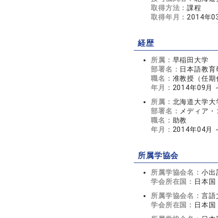
取得方法：
課程
取得年月：
2014年0
経歴
所属：
早稲田大学
部署名：
日本語教育
職名：
准教授（任期
年月：
2014年09月 
所属：
北海道大学大
部署名：
メディア・
職名：
助教
年月：
2014年04月 
所属学協会
所属学協会名：
小出
学会所在国：
日本国
所属学協会名：
言語
学会所在国：
日本国