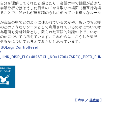
が自分を理解してくれたと感じたり、会話の中で齟齬が起きた
る会話分析ではそうした日常の「やり取りの場面（相互行為場
することで、私たちが無意識のうちに使っている様々なルール
現が会話の中でどのように使われているのかや、あいづちと呼
為のどのようなリソースとして利用されているのかについて考
行為場面も分析対象とし、限られた言語的知識の中で、いかに
るのかについても考えています。これからは、こうした知見
かせるかについても考えてみたいと思っています。
nSSOLoginControlFree?
?
_LINK_DISP_FLG=482&TCH_NO=170047&REQ_PRFR_FUN
【 表示 ／
非表示
】