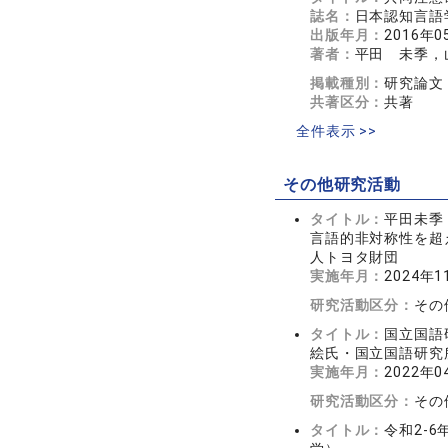
誌名：
日本認知言語学会
出版年月：
2016年0
著者：
平田 未季，
掲載種別：
研究論文
共著区分：
共著
全件表示 >>
その他研究活動
タイトル：
平田未季
言語的非対称性を超
人トヨタ財団
実施年月：
2024年1
研究活動区分：
その
タイトル：
国立国語
絵氏・国立国語研究
実施年月：
2022年
研究活動区分：
その
タイトル：
令和2-