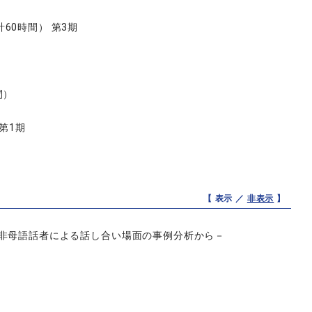
0時間） 第3期
間）
第1期
【 表示 ／
非表示
】
と非母語話者による話し合い場面の事例分析から－