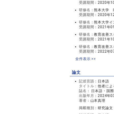
受講期間：
2020年1
研修名：
熊本大学 
受講期間：
2020年1
研修名：
熊本大学イ
受講期間：
2021年0
研修名：
教育改善ス
受講期間：
2021年1
研修名：
教育改善ス
受講期間：
2022年0
全件表示 >>
論文
記述言語：
日本語
タイトル：
他者によ
誌名：
日本語・国際
出版年月：
2024年0
著者：
山本真理
掲載種別：
研究論文