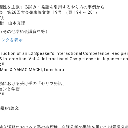
理性を主張する試み：発話を引用するやり方の事例から
 第26回大会発表論文集 19号 （頁 194 ～ 201）
7月
樹・山本真理
（その他学術会議資料等）
リンクを表示
ruction of an L2 Speaker's Interactional Competence: Recipien
 Interaction: Vol. 4. Interactional Competence in Japanese a
2月
Mari & YANAGIMACHI,Tomoharu
鎖における受け手の「セリフ発話」
ョンと学習
7月
書籍)内論文
確立活動におけるア系の有標性―会話分析の手法を用いた指示詞分