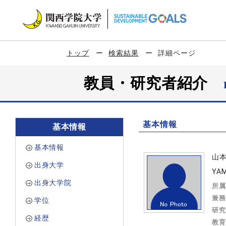
トップ
検索結果
詳細ページ
教員・研究者紹介
基本情報
基本情報
基本情報
山
出身大学
YA
出身大学院
所属
兼務
学位
研究
経歴
教育