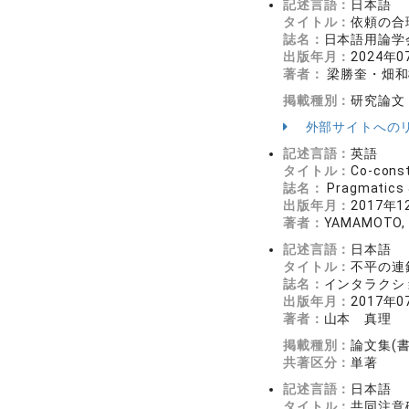
記述言語：
日本語
タイトル：
依頼の合
誌名：
日本語用論学会
出版年月：
2024年0
著者：
梁勝奎・畑和
掲載種別：
研究論文
外部サイトへの
記述言語：
英語
タイトル：
Co-const
誌名：
Pragmatics &
出版年月：
2017年1
著者：
YAMAMOTO, 
記述言語：
日本語
タイトル：
不平の連
誌名：
インタラクシ
出版年月：
2017年0
著者：
山本 真理
掲載種別：
論文集(
共著区分：
単著
記述言語：
日本語
タイトル：
共同注意