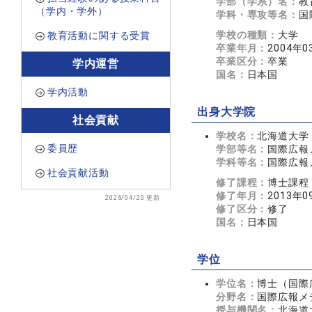
学部（学系）名：
教
（学内・学外）
学科・専攻等名：
国
学校の種類：
大学
教育活動に関する受賞
卒業年月：
2004年0
卒業区分：
卒業
学内運営
国名：
日本国
学内活動
出身大学院
社会貢献
学校名：
北海道大学
委員歴
学部等名：
国際広報
学科等名：
国際広報
社会貢献活動
修了課程：
博士課程
修了年月：
2013年0
2026/04/20 更新
修了区分：
修了
国名：
日本国
学位
学位名：
博士（国際
分野名：
国際広報メ
授与機関名：
北海道