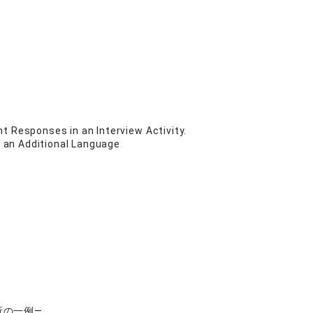
t Responses in an Interview Activity.
s an Additional Language
析の一例―