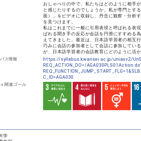
おしゃべりの中で、私たちはどのように相手
と感じたりするのでしょうか。私が専門とす
面）」をビデオに収録し、丹念に観察・分析
を見つけます。
私はこれまでに一般に引用表現と呼ばれる表
ばれる聞き手の反応が会話を円滑にすすめる
えてきました。最近は、日本語学習者の相互
巧みに会話の参加者として会話に参加してい
が、日本語学習者の会話教育にどのように活
バス情報
https://syllabus.kwansei.ac.jp/uniasv2/U
REQ_ACTION_DO=/AGA030PLS01Action.do
REQ_FUNCTION_JUMP_START_FLG=1&SLB
C_ID=AGA030
Gs 関連ゴール
大学