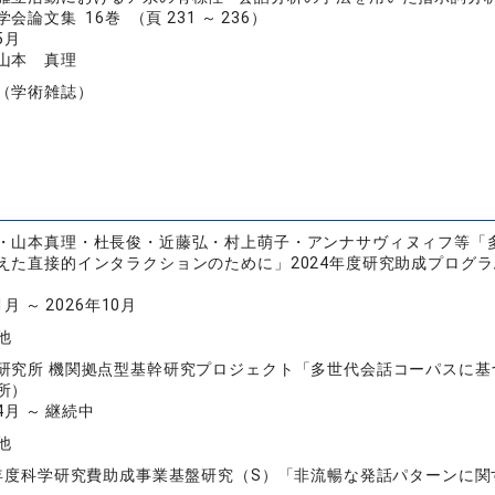
論文集 16巻 （頁 231 ～ 236）
5月
山本 真理
（学術雑誌）
・山本真理・杜長俊・近藤弘・村上萌子・アンナサヴィヌィフ等「
えた直接的インタラクションのために」2024年度研究助成プログ
1月 ～ 2026年10月
他
研究所 機関拠点型基幹研究プロジェクト「多世代会話コーパスに
所）
04月 ～ 継続中
他
6年度科学研究費助成事業基盤研究（S）「非流暢な発話パターンに