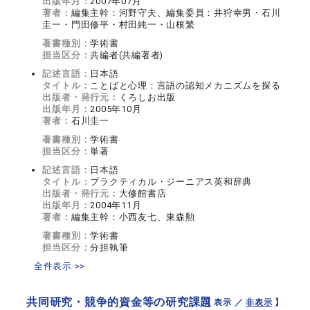
出版年月：
2007年07月
著者：
編集主幹：河野守夫、編集委員：井狩幸男・石川
圭一・門田修平・村田純一・山根繁
著書種別：
学術書
担当区分：
共編者(共編著者)
記述言語：
日本語
タイトル：
ことばと心理：言語の認知メカニズムを探る
出版者・発行元：
くろしお出版
出版年月：
2005年10月
著者：
石川圭一
著書種別：
学術書
担当区分：
単著
記述言語：
日本語
タイトル：
プラクティカル・ジーニアス英和辞典
出版者・発行元：
大修館書店
出版年月：
2004年11月
著者：
編集主幹：小西友七、東森勲
著書種別：
学術書
担当区分：
分担執筆
全件表示 >>
共同研究・競争的資金等の研究課題
【 表示 ／
非表示
】