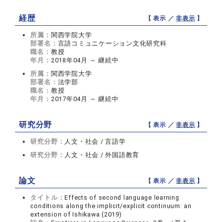
経歴
【 表示 ／
非表示
】
所属：
関西学院大学
部署名：
言語コミュニケーション文化研究科
職名：
教授
年月：
2018年04月 ～ 継続中
所属：
関西学院大学
部署名：
法学部
職名：
教授
年月：
2017年04月 ～ 継続中
研究分野
【 表示 ／
非表示
】
研究分野：
人文・社会 / 言語学
研究分野：
人文・社会 / 外国語教育
論文
【 表示 ／
非表示
】
タイトル：
Effects of second language learning
conditions along the implicit/explicit continuum: an
extension of Ishikawa (2019)