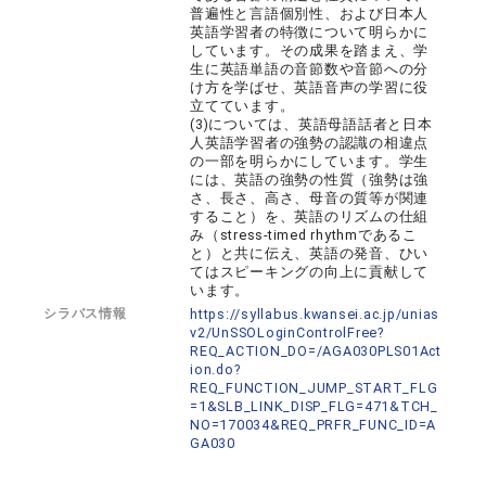
普遍性と言語個別性、および日本人
英語学習者の特徴について明らかに
しています。その成果を踏まえ、学
生に英語単語の音節数や音節への分
け方を学ばせ、英語音声の学習に役
立てています。
(3)については、英語母語話者と日本
人英語学習者の強勢の認識の相違点
の一部を明らかにしています。学生
には、英語の強勢の性質（強勢は強
さ、長さ、高さ、母音の質等が関連
すること）を、英語のリズムの仕組
み（stress-timed rhythmであるこ
と）と共に伝え、英語の発音、ひい
てはスピーキングの向上に貢献して
います。
シラバス情報
https://syllabus.kwansei.ac.jp/unias
v2/UnSSOLoginControlFree?
REQ_ACTION_DO=/AGA030PLS01Act
ion.do?
REQ_FUNCTION_JUMP_START_FLG
=1&SLB_LINK_DISP_FLG=471&TCH_
NO=170034&REQ_PRFR_FUNC_ID=A
GA030