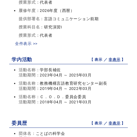
授業形式：
代表者
履修年度：
2026年度（西暦）
提供部署名：
言語コミュニケーション前期
授業科目名：
研究演習I
授業形式：
代表者
全件表示 >>
学内活動
【 表示 ／
非表示
】
活動名称：
学部長補佐
活動期間：
2023年04月 ～ 2025年03月
活動名称：
教務機構言語教育研究センター副長
活動期間：
2019年04月 ～ 2022年03月
活動名称：
Ｃ．Ｏ．Ｄ．委員会委員
活動期間：
2018年04月 ～ 2021年03月
委員歴
【 表示 ／
非表示
】
団体名：
ことばの科学会