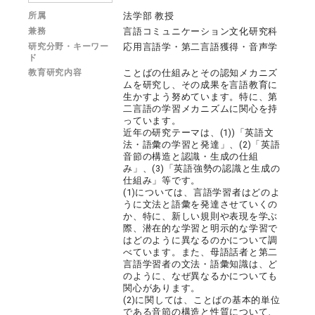
所属
法学部 教授
兼務
言語コミュニケーション文化研究科
研究分野・キーワー
応用言語学・第二言語獲得・音声学
ド
教育研究内容
ことばの仕組みとその認知メカニズ
ムを研究し、その成果を言語教育に
生かすよう努めています。特に、第
二言語の学習メカニズムに関心を持
っています。
近年の研究テーマは、(1))「英語文
法・語彙の学習と発達」、(2)「英語
音節の構造と認識・生成の仕組
み」、(3)「英語強勢の認識と生成の
仕組み」等です。
(1)については、言語学習者はどのよ
うに文法と語彙を発達させていくの
か、特に、新しい規則や表現を学ぶ
際、潜在的な学習と明示的な学習で
はどのように異なるのかについて調
べています。また、母語話者と第二
言語学習者の文法・語彙知識は、ど
のように、なぜ異なるかについても
関心があります。
(2)に関しては、ことばの基本的単位
である音節の構造と性質について、