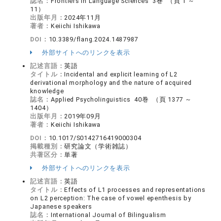
誌名：
Frontiers in Language Sciences 3巻 （頁 1 ～
11）
出版年月：
2024年11月
著者：
Keiichi Ishikawa
DOI：
10.3389/flang.2024.1487987
外部サイトへのリンクを表示
記述言語：
英語
タイトル：
Incidental and explicit learning of L2
derivational morphology and the nature of acquired
knowledge
誌名：
Applied Psycholinguistics 40巻 （頁 1377 ～
1404）
出版年月：
2019年09月
著者：
Keiichi Ishikawa
DOI：
10.1017/S0142716419000304
掲載種別：
研究論文（学術雑誌）
共著区分：
単著
外部サイトへのリンクを表示
記述言語：
英語
タイトル：
Effects of L1 processes and representations
on L2 perception: The case of vowel epenthesis by
Japanese speakers
誌名：
International Journal of Bilingualism