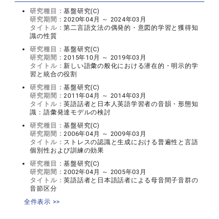
研究種目：
基盤研究(C)
研究期間：
2020年04月 ～ 2024年03月
タイトル：
第二言語文法の偶発的・意図的学習と獲得知
識の性質
研究種目：
基盤研究(C)
研究期間：
2015年10月 ～ 2019年03月
タイトル：
新しい語彙の般化における潜在的・明示的学
習と統合の役割
研究種目：
基盤研究(C)
研究期間：
2011年04月 ～ 2014年03月
タイトル：
英語話者と日本人英語学習者の音韻・形態知
識：語彙発達モデルの検討
研究種目：
基盤研究(C)
研究期間：
2006年04月 ～ 2009年03月
タイトル：
ストレスの認識と生成における普遍性と言語
個別性および訓練の効果
研究種目：
基盤研究(C)
研究期間：
2002年04月 ～ 2005年03月
タイトル：
英語話者と日本語話者による母音間子音群の
音節区分
全件表示 >>