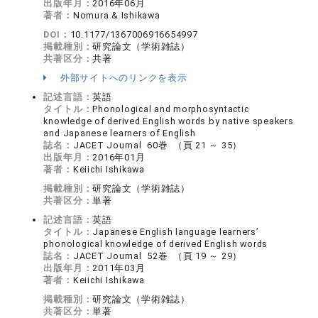
出版年月：
2016年06月
著者：
Nomura & Ishikawa
DOI：
10.1177/1367006916654997
掲載種別：
研究論文（学術雑誌）
共著区分：
共著
外部サイトへのリンクを表示
記述言語：
英語
タイトル：
Phonological and morphosyntactic
knowledge of derived English words by native speakers
and Japanese learners of English
誌名：
JACET Journal 60巻 （頁 21 ～ 35）
出版年月：
2016年01月
著者：
Keiichi Ishikawa
掲載種別：
研究論文（学術雑誌）
共著区分：
単著
記述言語：
英語
タイトル：
Japanese English language learners’
phonological knowledge of derived English words
誌名：
JACET Journal 52巻 （頁 19 ～ 29）
出版年月：
2011年03月
著者：
Keiichi Ishikawa
掲載種別：
研究論文（学術雑誌）
共著区分：
単著