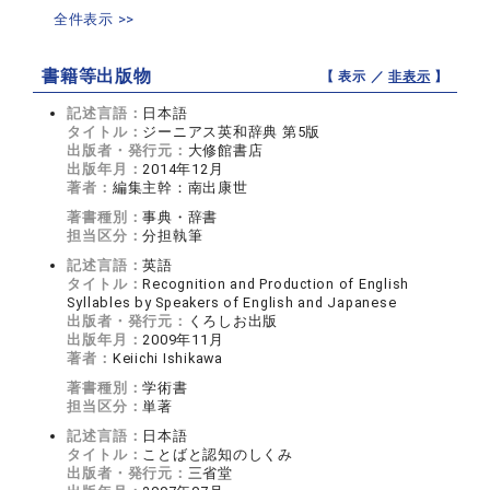
全件表示 >>
書籍等出版物
【 表示 ／
非表示
】
記述言語：
日本語
タイトル：
ジーニアス英和辞典 第5版
出版者・発行元：
大修館書店
出版年月：
2014年12月
著者：
編集主幹：南出康世
著書種別：
事典・辞書
担当区分：
分担執筆
記述言語：
英語
タイトル：
Recognition and Production of English
Syllables by Speakers of English and Japanese
出版者・発行元：
くろしお出版
出版年月：
2009年11月
著者：
Keiichi Ishikawa
著書種別：
学術書
担当区分：
単著
記述言語：
日本語
タイトル：
ことばと認知のしくみ
出版者・発行元：
三省堂