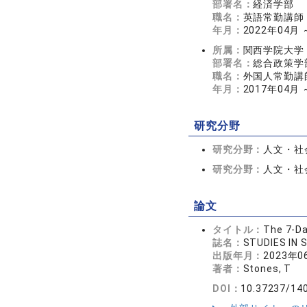
部署名：
経済学部
職名：
英語常勤講師
年月：
2022年04月
所属：
関西学院大学
部署名：
総合政策学
職名：
外国人常勤講
年月：
2017年04月 
研究分野
研究分野：
人文・社会
研究分野：
人文・社会
論文
タイトル：
The 7-Da
誌名：
STUDIES IN
出版年月：
2023年0
著者：
Stones, T
DOI：
10.37237/14