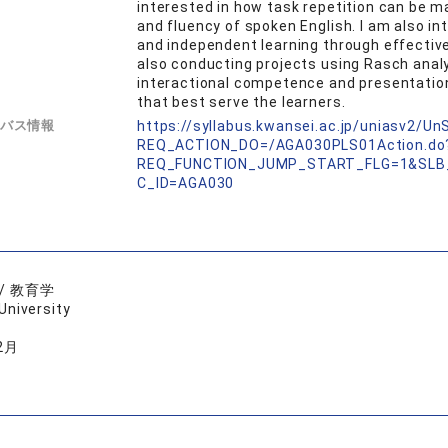
interested in how task repetition can be m
and fluency of spoken English. I am also i
and independent learning through effective 
also conducting projects using Rasch analy
interactional competence and presentation s
that best serve the learners.
バス情報
https://syllabus.kwansei.ac.jp/uniasv2/U
REQ_ACTION_DO=/AGA030PLS01Action.do
REQ_FUNCTION_JUMP_START_FLG=1&SLB
C_ID=AGA030
/ 教育学
University
2月