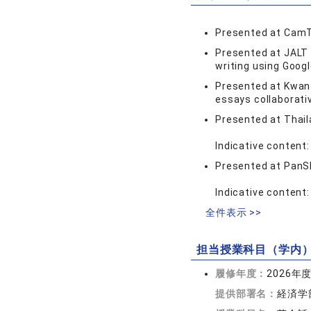
Presented at CamTE
Presented at JALT 
writing using Goog
Presented at Kwans
essays collaborativ
Presented at Thail
Indicative content
Presented at PanS
Indicative content:
全件表示 >>
担当授業科目（学内
履修年度：
2026年
提供部署名：
経済学