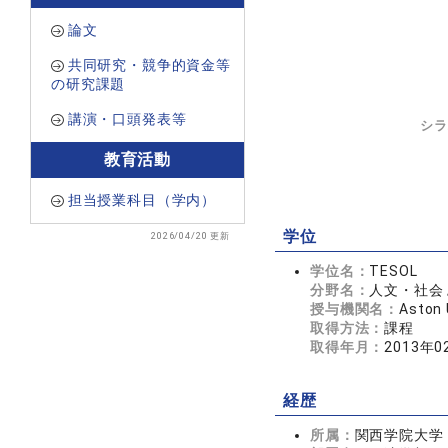
論文
共同研究・競争的資金等
の研究課題
講演・口頭発表等
シラ
教育活動
担当授業科目（学内）
学位
2026/04/20 更新
学位名：
TESOL
分野名：
人文・社会 
授与機関名：
Aston 
取得方法：
課程
取得年月：
2013年0
経歴
所属：
関西学院大学