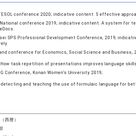
SOL conference 2020; indicative content: 5 effective approach
National conference 2019; indicative content: A system for te
leDocs.
ei SPS Professional Development Conference, 2019; indicativ
ely.
and conference for Economics, Social Science and Business, 
: How task repetition of presentations improves language skill
IG Conference, Konan Women's University 2019;
 detecting and teaching the use of formulaic language for bett
）
度（西暦）
部