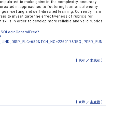
anipulated to make gains in the complexity, accuracy
nterested in approaches to fostering learner autonomy
goal-setting and self-directed learning. Currently, I am
sis to investigate the effectiveness of rubrics for
kills in order to develop more reliable and valid rubrics
nSSOLoginControlFree?
?
_LINK_DISP_FLG=689&TCH_NO=226017&REQ_PRFR_FUN
【 表示 ／
非表示
】
【 表示 ／
非表示
】