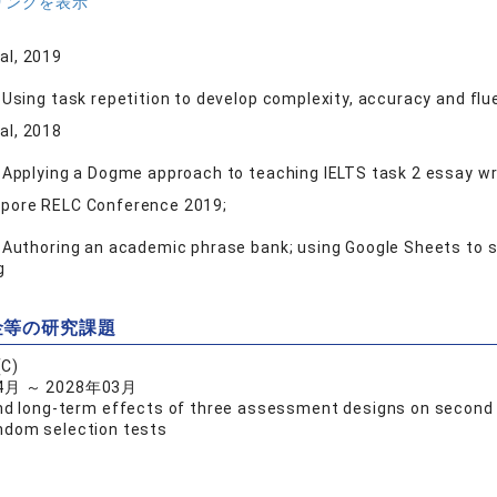
リンクを表示
al, 2019
 Using task repetition to develop complexity, accuracy and flu
al, 2018
: Applying a Dogme approach to teaching IELTS task 2 essay wr
apore RELC Conference 2019;
: Authoring an academic phrase bank; using Google Sheets to 
g
金等の研究課題
C)
4月 ～ 2028年03月
nd long-term effects of three assessment designs on second 
ndom selection tests