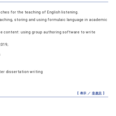
es for the teaching of English listening.
aching, storing and using formulaic language in academic
e content: using group authoring software to write
2019;
s
er dissertation writing
【 表示 ／
非表示
】