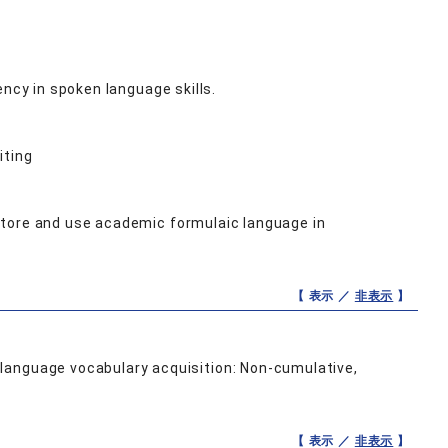
ency in spoken language skills.
iting
store and use academic formulaic language in
【 表示 ／
非表示
】
language vocabulary acquisition: Non-cumulative,
【 表示 ／
非表示
】