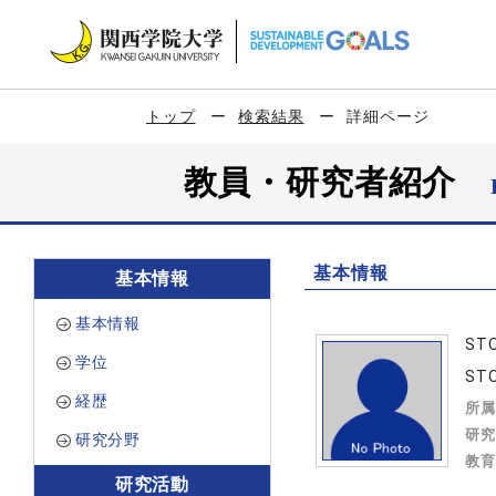
トップ
検索結果
詳細ページ
教員・研究者紹介
基本情報
基本情報
基本情報
STO
学位
STO
経歴
所属
研究
研究分野
教育
研究活動