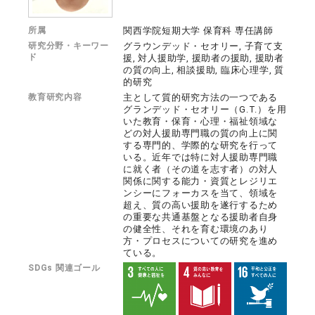
所属
関西学院短期大学 保育科 専任講師
研究分野・キーワー
グラウンデッド・セオリー, 子育て支
ド
援, 対人援助学, 援助者の援助, 援助者
の質の向上, 相談援助, 臨床心理学, 質
的研究
教育研究内容
主として質的研究方法の一つである
グランデッド・セオリー（G.T.）を用
いた教育・保育・心理・福祉領域な
どの対人援助専門職の質の向上に関
する専門的、学際的な研究を行って
いる。近年では特に対人援助専門職
に就く者（その道を志す者）の対人
関係に関する能力・資質とレジリエ
ンシーにフォーカスを当て、領域を
超え、質の高い援助を遂行するため
の重要な共通基盤となる援助者自身
の健全性、それを育む環境のあり
方・プロセスについての研究を進め
ている。
SDGs 関連ゴール