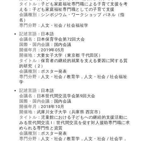
タイトル：
子ども家庭福祉専門職による子育て支援を考
える：子ども家庭福祉専門職としての子育て支援
会議種別：
シンポジウム・ワークショップ パネル（指
名）
専門分野：
人文・社会 / 社会福祉学
記述言語：
日本語
会議名：
日本保育学会第72回大会
国際・国内会議：
国内会議
開催年月：
2019年05月
開催地：
大妻女子大学（東京都 千代田区）
タイトル：
保育者の継続的就業を支える要因に関する質
的研究（２）
会議種別：
ポスター発表
専門分野：
人文・社会 / 教育学，人文・社会 / 社会福祉
学
記述言語：
日本語
会議名：
日本世代間交流学会第9回大会
国際・国内会議：
国内会議
開催年月：
2018年10月
開催地：
武庫川女子大学（兵庫県 西宮市）
タイトル：
児童館における子どもへの継続的支援活動に
みる世代間交流 Ⅰ：世代間交流を促す対人援助専門職に求
められる専門性と資質
会議種別：
ポスター発表
専門分野：
人文・社会 / 教育学，人文・社会 / 社会学，