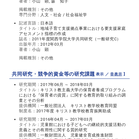
著者：
小山 顕, 森 知子
掲載種別：
その他
専門分野：
人文・社会 / 社会福祉学
記述言語：
日本語
タイトル：
地域子育て支援拠点事業における要支援家庭
アセスメント指標の作成
誌名：
2011年度関西学院大学共同研究（一般研究C）
出版年月：
2012年03月
著者：
小山 顕
掲載種別：
その他
共同研究・競争的資金等の研究課題
【 表示 ／
非表示
】
研究期間：
2017年06月 ～ 2018年03月
タイトル：
キリスト教主義大学の保育者養成プログラム
における『保育者の資質』に関する教育的取り組みの調
査とその分析
提供機関：
一般社団法人 キリスト教学校教育同盟
制度名：
2017年度 キリスト教学校教育振興助成
研究期間：
2016年04月 ～ 2017年03月
タイトル：
児童館における子どもへの継続的支援活動の
意義とその有用性に関する質的研究
提供機関：
一般財団法人 児童健全育成推進財団