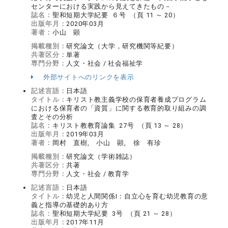
センターにおける実践から見えてきたもの－
誌名：
聖和短期大学紀要 ６号 （頁 11 ～ 20）
出版年月：
2020年03月
著者：
小山 顕
掲載種別：
研究論文（大学，研究機関等紀要）
共著区分：
単著
専門分野：
人文・社会 / 社会福祉学
外部サイトへのリンクを表示
記述言語：
日本語
タイトル：
キリスト教主義学校の保育者養成プログラム
における保育者の「資質」に関する教育的取り組みの調
査とその分析
誌名：
キリスト教教育論集 27号 （頁 13 ～ 28）
出版年月：
2019年03月
著者：
岡村 直樹, 小山 顕, 徐 有珍
掲載種別：
研究論文（学術雑誌）
共著区分：
共著
専門分野：
人文・社会 / 教育学
記述言語：
日本語
タイトル：
幼児と人間関係Ⅰ：自立心を育む幼児教育の意
義と指導の基礎的あり方
誌名：
聖和短期大学紀要 3号 （頁 21 ～ 28）
出版年月：
2017年11月