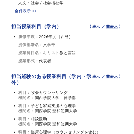
人文・社会 / 社会福祉学
全件表示 >>
担当授業科目（学内）
【 表示 ／
非表示
】
履修年度：
2026年度（西暦）
提供部署名：
文学部
授業科目名：
キリスト教と言語
授業形式：
代表者
担当経験のある授業科目（学内・学
【 表示 ／
非表示
】
外）
科目：
牧会カウンセリング
機関名：
関西学院大学 神学部
科目：
子ども家庭支援の心理学
機関名：
関西学院 聖和短期大学
科目：
相談援助
機関名：
関西学院 聖和短期大学
科目：
臨床心理学（カウンセリングを含む）