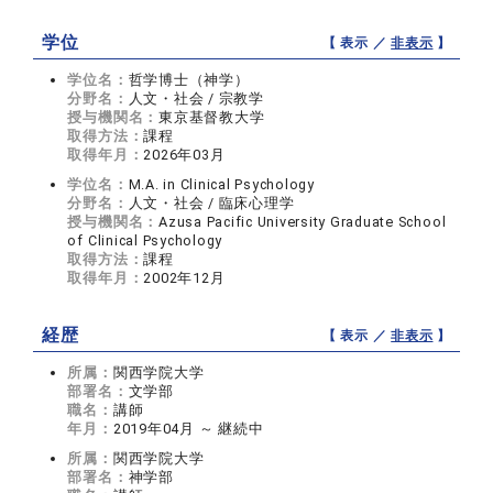
学位
【 表示 ／
非表示
】
学位名：
哲学博士（神学）
分野名：
人文・社会 / 宗教学
授与機関名：
東京基督教大学
取得方法：
課程
取得年月：
2026年03月
学位名：
M.A. in Clinical Psychology
分野名：
人文・社会 / 臨床心理学
授与機関名：
Azusa Pacific University Graduate School
of Clinical Psychology
取得方法：
課程
取得年月：
2002年12月
経歴
【 表示 ／
非表示
】
所属：
関西学院大学
部署名：
文学部
職名：
講師
年月：
2019年04月 ～ 継続中
所属：
関西学院大学
部署名：
神学部