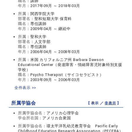
職名：
講師
年月：
2017年09月 ～ 2018年03月
所属：
関西学院大学
部署名：
聖和短期大学 保育科
職名：
専任講師
年月：
2009年04月 ～ 継続中
所属：
聖和大学
部署名：
人文学部
職名：
専任講師
年月：
2006年04月 ～ 2008年03月
所属：
米国 カリフォルニア州 Barbara Dawson
Educational Center（発達障害・情緒障害児対象特別支援
学校）
職名：
Psycho Therapist（サイコセラピスト）
年月：
2003年09月 ～ 2006年03月
全件表示 >>
所属学協会
【 表示 ／
非表示
】
所属学協会名：
アメリカ心理学会
学会所在国：
アメリカ合衆国
所属学協会名：
環太平洋乳幼児教育学会 Pacific Early
Childhood Education Research Assocoation（PECERA）