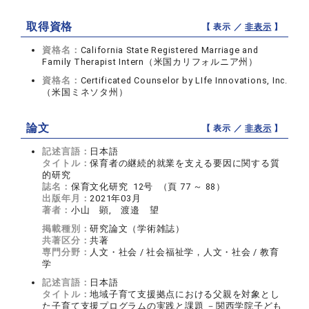
取得資格
【 表示 ／
非表示
】
資格名：
California State Registered Marriage and
Family Therapist Intern（米国カリフォルニア州）
資格名：
Certificated Counselor by LIfe Innovations, Inc.
（米国ミネソタ州）
論文
【 表示 ／
非表示
】
記述言語：
日本語
タイトル：
保育者の継続的就業を支える要因に関する質
的研究
誌名：
保育文化研究 12号 （頁 77 ～ 88）
出版年月：
2021年03月
著者：
小山 顕, 渡邉 望
掲載種別：
研究論文（学術雑誌）
共著区分：
共著
専門分野：
人文・社会 / 社会福祉学，人文・社会 / 教育
学
記述言語：
日本語
タイトル：
地域子育て支援拠点における父親を対象とし
た子育て支援プログラムの実践と課題 －関西学院子ども