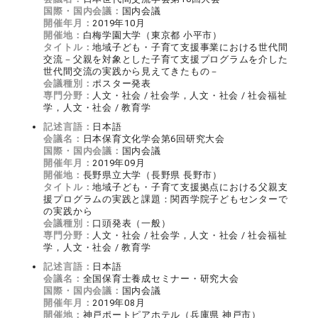
国際・国内会議：
国内会議
開催年月：
2019年10月
開催地：
白梅学園大学（東京都 小平市）
タイトル：
地域子ども・子育て支援事業における世代間
交流－父親を対象とした子育て支援プログラムを介した
世代間交流の実践から見えてきたもの－
会議種別：
ポスター発表
専門分野：
人文・社会 / 社会学，人文・社会 / 社会福祉
学，人文・社会 / 教育学
記述言語：
日本語
会議名：
日本保育文化学会第6回研究大会
国際・国内会議：
国内会議
開催年月：
2019年09月
開催地：
長野県立大学（長野県 長野市）
タイトル：
地域子ども・子育て支援拠点における父親支
援プログラムの実践と課題：関西学院子どもセンターで
の実践から
会議種別：
口頭発表（一般）
専門分野：
人文・社会 / 社会学，人文・社会 / 社会福祉
学，人文・社会 / 教育学
記述言語：
日本語
会議名：
全国保育士養成セミナー・研究大会
国際・国内会議：
国内会議
開催年月：
2019年08月
開催地：
神戸ポートピアホテル（兵庫県 神戸市）