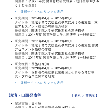
制度名：
平成28年度 健全育成研究助成（朝日生命伸びゆ
く子ども基金）
外部サイトへのリンクを表示
研究期間：
2014年04月 ～ 2015年03月
タイトル：
地域子育て支援拠点事業における要支援 家
庭アセスメント指標の有効性の検討
提供機関：
関西学院大学研究推進社会連携機構
制度名：
2014年度 関西学院大学共同研究（一般研究C）
研究期間：
2011年04月 ～ 2012年03月
タイトル：
地域子育て支援拠点事業における要支援 家庭
アセスメント指標の作成
提供機関：
関西学院大学研究推進社会連携機構
制度名：
2011年度 関西学院大学共同研究（一般研究C）
研究種目：
基盤研究(C)
研究期間：
2020年04月 ～ 2024年03月
タイトル：
保育者の継続的就業要因とそれらを育む環
境・プロセスに関する研究
外部サイトへのリンクを表示
講演・口頭発表等
【 表示 ／
非表示
】
記述言語：
日本語
会議名：
日本世代間交流学会第10回大会