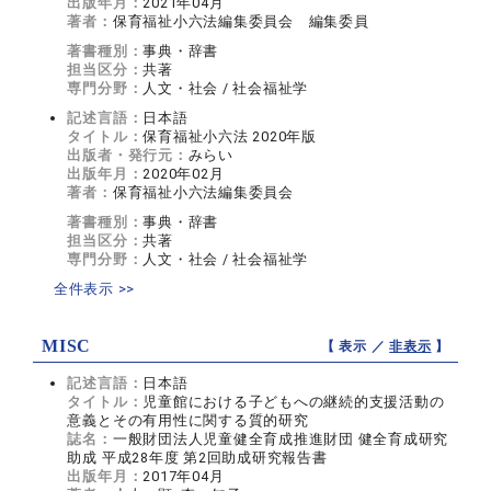
出版年月：
2021年04月
著者：
保育福祉小六法編集委員会 編集委員
著書種別：
事典・辞書
担当区分：
共著
専門分野：
人文・社会 / 社会福祉学
記述言語：
日本語
タイトル：
保育福祉小六法 2020年版
出版者・発行元：
みらい
出版年月：
2020年02月
著者：
保育福祉小六法編集委員会
著書種別：
事典・辞書
担当区分：
共著
専門分野：
人文・社会 / 社会福祉学
全件表示 >>
MISC
【 表示 ／
非表示
】
記述言語：
日本語
タイトル：
児童館における子どもへの継続的支援活動の
意義とその有用性に関する質的研究
誌名：
一般財団法人児童健全育成推進財団 健全育成研究
助成 平成28年度 第2回助成研究報告書
出版年月：
2017年04月