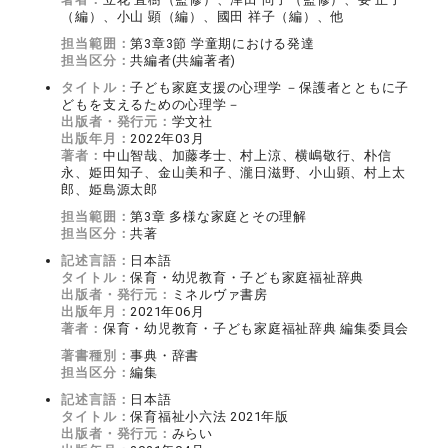
（編）、小山 顕（編）、國田 祥子（編）、他
担当範囲：
第3章3節 学童期における発達
担当区分：
共編者(共編著者)
タイトル：
子ども家庭支援の心理学 －保護者とともに子
どもを支えるための心理学－
出版者・発行元：
学文社
出版年月：
2022年03月
著者：
中山智哉、加藤孝士、村上涼、横嶋敬行、朴信
永、姫田知子、金山美和子、瀧日滋野、小山顕、村上太
郎、姫島源太郎
担当範囲：
第3章 多様な家庭とその理解
担当区分：
共著
記述言語：
日本語
タイトル：
保育・幼児教育・子ども家庭福祉辞典
出版者・発行元：
ミネルヴァ書房
出版年月：
2021年06月
著者：
保育・幼児教育・子ども家庭福祉辞典 編集委員会
著書種別：
事典・辞書
担当区分：
編集
記述言語：
日本語
タイトル：
保育福祉小六法 2021年版
出版者・発行元：
みらい