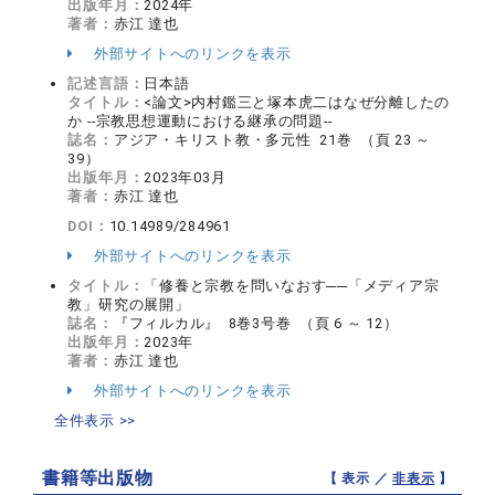
出版年月：
2024年
著者：
赤江 達也
外部サイトへのリンクを表示
記述言語：
日本語
タイトル：
<論文>内村鑑三と塚本虎二はなぜ分離したの
か --宗教思想運動における継承の問題--
誌名：
アジア・キリスト教・多元性 21巻 （頁 23 ～
39）
出版年月：
2023年03月
著者：
赤江 達也
DOI：
10.14989/284961
外部サイトへのリンクを表示
タイトル：
「修養と宗教を問いなおす──「メディア宗
教」研究の展開」
誌名：
『フィルカル』 8巻3号巻 （頁 6 ～ 12）
出版年月：
2023年
著者：
赤江 達也
外部サイトへのリンクを表示
全件表示 >>
書籍等出版物
【 表示 ／
非表示
】