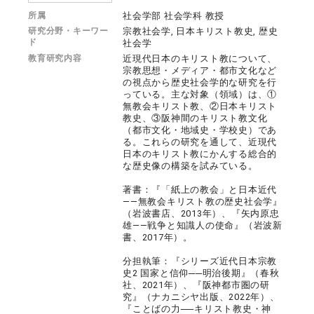
所属
社会学部 社会学科 教授
研究分野・キーワー
宗教社会学, 日本キリスト教史, 歴史
ド
社会学
教育研究内容
近現代日本のキリスト教について、
宗教思想・メディア・都市文化など
の視点から歴史社会学的な研究を行
っている。主な対象（領域）は、①
無教会キリスト教、②日本キリスト
教史、③阪神間のキリスト教文化
（都市文化・地域史・学校史）であ
る。これらの研究を通して、近現代
日本のキリスト教にかんする総合的
な歴史像の構築を試みている。
著書：『「紙上の教会」と日本近代
――無教会キリスト教の歴史社会学』
（岩波書店、2013年）、『矢内原忠
雄――戦争と知識人の使命』（岩波新
書、2017年）。
分担執筆：『シリーズ近代日本宗教
史2 国家と信仰──明治後期』（春秋
社、2021年）、『阪神都市圏の研
究』（ナカニシヤ出版、2022年）、
『ことばの力──キリスト教史・神