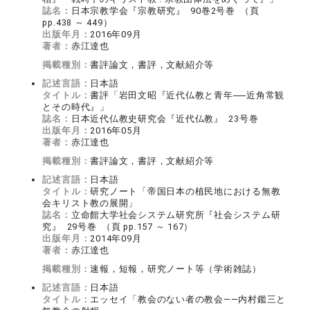
誌名：
日本宗教学会『宗教研究』 90巻2号巻 （頁
pp.438 ～ 449）
出版年月：
2016年09月
著者：
赤江達也
掲載種別：
書評論文，書評，文献紹介等
記述言語：
日本語
タイトル：
書評「岩田文昭『近代仏教と青年──近角常観
とその時代』」
誌名：
日本近代仏教史研究会『近代仏教』 23号巻
出版年月：
2016年05月
著者：
赤江達也
掲載種別：
書評論文，書評，文献紹介等
記述言語：
日本語
タイトル：
研究ノート「帝国日本の植民地における無教
会キリスト教の展開」
誌名：
立命館大学社会システム研究所『社会システム研
究』 29号巻 （頁 pp.157 ～ 167）
出版年月：
2014年09月
著者：
赤江達也
掲載種別：
速報，短報，研究ノート等（学術雑誌）
記述言語：
日本語
タイトル：
エッセイ「教会のない者の教会――内村鑑三と