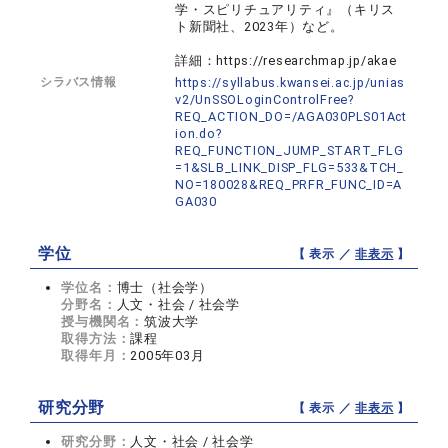
学・スピリチュアリティ』（キリス
ト新聞社、2023年）など。
詳細：https://researchmap.jp/akae
シラバス情報
https://syllabus.kwansei.ac.jp/unias
v2/UnSSOLoginControlFree?
REQ_ACTION_DO=/AGA030PLS01Act
ion.do?
REQ_FUNCTION_JUMP_START_FLG
=1&SLB_LINK_DISP_FLG=533&TCH_
NO=180028&REQ_PRFR_FUNC_ID=A
GA030
学位
【 表示 ／
非表示
】
学位名：
博士（社会学）
分野名：
人文・社会 / 社会学
授与機関名：
筑波大学
取得方法：
課程
取得年月：
2005年03月
研究分野
【 表示 ／
非表示
】
研究分野：
人文・社会 / 社会学