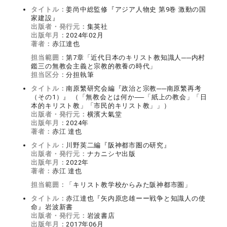
タイトル：
姜尚中総監修『アジア人物史 第9巻 激動の国
家建設』
出版者・発行元：
集英社
出版年月：
2024年02月
著者：
赤江達也
担当範囲：
第7章「近代日本のキリスト教知識人──内村
鑑三の無教会主義と宗教的教養の時代」
担当区分：
分担執筆
タイトル：
南原繁研究会編『政治と宗教──南原繁再考
（その1）』 （「無教会とは何か──「紙上の教会」「日
本的キリスト教」「市民的キリスト教」」）
出版者・発行元：
横濱大氣堂
出版年月：
2024年
著者：
赤江 達也
タイトル：
川野英二編『阪神都市圏の研究』
出版者・発行元：
ナカニシヤ出版
出版年月：
2022年
著者：
赤江 達也
担当範囲：
「キリスト教学校からみた阪神都市圏」
タイトル：
赤江達也『矢内原忠雄ーー戦争と知識人の使
命』岩波新書
出版者・発行元：
岩波書店
出版年月：
2017年06月