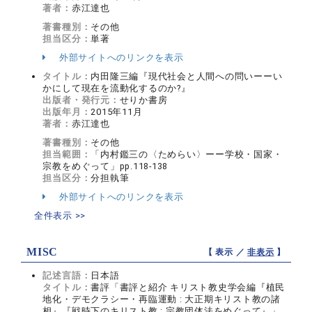
著者：
赤江達也
著書種別：
その他
担当区分：
単著
外部サイトへのリンクを表示
タイトル：
内田隆三編『現代社会と人間への問いーーい
かにして現在を流動化するのか?』
出版者・発行元：
せりか書房
出版年月：
2015年11月
著者：
赤江達也
著書種別：
その他
担当範囲：
「内村鑑三の〈ためらい〉ーー学校・国家・
宗教をめぐって」pp.118-138
担当区分：
分担執筆
外部サイトへのリンクを表示
全件表示 >>
MISC
【 表示 ／
非表示
】
記述言語：
日本語
タイトル：
書評「書評と紹介 キリスト教史学会編『植民
地化・デモクラシー・再臨運動 : 大正期キリスト教の諸
相』『戦時下のキリスト教 : 宗教団体法をめぐって』」