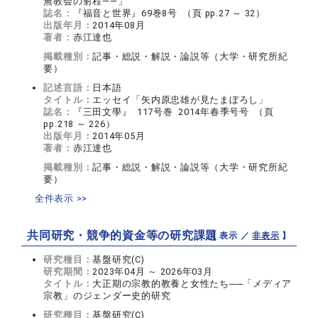
無教会の射程――」
誌名：
『福音と世界』69巻8号 （頁 pp.27 ～ 32）
出版年月：
2014年08月
著者：
赤江達也
掲載種別：
記事・総説・解説・論説等（大学・研究所紀
要）
記述言語：
日本語
タイトル：
エッセイ「矢内原忠雄が見たまぼろし」
誌名：
『三田文學』 117号巻 2014年春季号号 （頁
pp.218 ～ 226）
出版年月：
2014年05月
著者：
赤江達也
掲載種別：
記事・総説・解説・論説等（大学・研究所紀
要）
全件表示 >>
共同研究・競争的資金等の研究課題
【 表示 ／
非表示
】
研究種目：
基盤研究(C)
研究期間：
2023年04月 ～ 2026年03月
タイトル：
大正期の宗教的教養と女性たち──「メディア
宗教」のジェンダー史的研究
研究種目：
基盤研究(C)