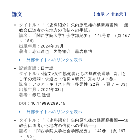
論文
【 表示 ／
非表示
】
タイトル：
「〈史料紹介〉矢内原忠雄の橘新宛書簡──無
教会伝道者から地方の信徒への手紙」
誌名：
『関西学院大学社会学部紀要』 142号巻 （頁 167
～ 186）
出版年月：
2024年03月
著者：
赤江達也 岩野祐介 黒岩康博
外部サイトへのリンクを表示
記述言語：
日本語
タイトル：
<論文>女性協働者たちの無教会運動 --皆川と
し子の煩悶・求道と〈信仰＝研究〉系キリスト教--
誌名：
アジア・キリスト教・多元性 22巻 （頁 7 ～ 33）
出版年月：
2024年03月
著者：
赤江 達也
DOI：
10.14989/289546
外部サイトへのリンクを表示
タイトル：
「〈史料紹介〉矢内原忠雄の橘新宛書簡──無
教会伝道者から地方の信徒への手紙──」
誌名：
『関西学院大学社会学部紀要』 142巻 （頁 167
～ 186）