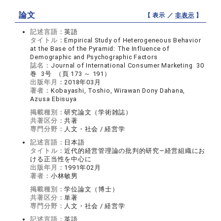
論文
【 表示 ／
非表示
】
記述言語：
英語
タイトル：
Empirical Study of Heterogeneous Behavior
at the Base of the Pyramid: The Influence of
Demographic and Psychographic Factors
誌名：
Journal of International Consumer Marketing 30
巻 3号 （頁 173 ～ 191）
出版年月：
2018年03月
著者：
Kobayashi, Toshio, Wirawan Dony Dahana,
Azusa Ebisuya
掲載種別：
研究論文（学術雑誌）
共著区分：
共著
専門分野：
人文・社会 / 経営学
記述言語：
日本語
タイトル：
近代的経営管理論の批判的研究―経営組織にお
ける正当性を中心に
出版年月：
1991年02月
著者：
小林敏男
掲載種別：
学位論文（博士）
共著区分：
単著
専門分野：
人文・社会 / 経営学
記述言語：
英語