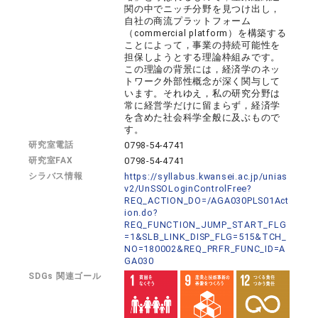
関の中でニッチ分野を見つけ出し，
自社の商流プラットフォーム
（commercial platform）を構築する
ことによって，事業の持続可能性を
担保しようとする理論枠組みです。
この理論の背景には，経済学のネッ
トワーク外部性概念が深く関与して
います。それゆえ，私の研究分野は
常に経営学だけに留まらず，経済学
を含めた社会科学全般に及ぶもので
す。
研究室電話
0798-54-4741
研究室FAX
0798-54-4741
シラバス情報
https://syllabus.kwansei.ac.jp/unias
v2/UnSSOLoginControlFree?
REQ_ACTION_DO=/AGA030PLS01Act
ion.do?
REQ_FUNCTION_JUMP_START_FLG
=1&SLB_LINK_DISP_FLG=515&TCH_
NO=180002&REQ_PRFR_FUNC_ID=A
GA030
SDGs 関連ゴール