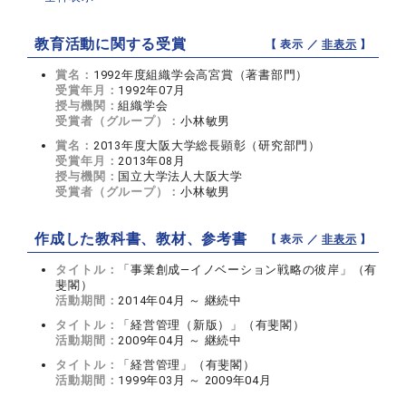
教育活動に関する受賞
【 表示 ／
非表示
】
賞名：
1992年度組織学会高宮賞（著書部門）
受賞年月：
1992年07月
授与機関：
組織学会
受賞者（グループ）：
小林敏男
賞名：
2013年度大阪大学総長顕彰（研究部門）
受賞年月：
2013年08月
授与機関：
国立大学法人大阪大学
受賞者（グループ）：
小林敏男
作成した教科書、教材、参考書
【 表示 ／
非表示
】
タイトル：
「事業創成―イノベーション戦略の彼岸」（有
斐閣）
活動期間：
2014年04月 ～ 継続中
タイトル：
「経営管理（新版）」（有斐閣）
活動期間：
2009年04月 ～ 継続中
タイトル：
「経営管理」（有斐閣）
活動期間：
1999年03月 ～ 2009年04月