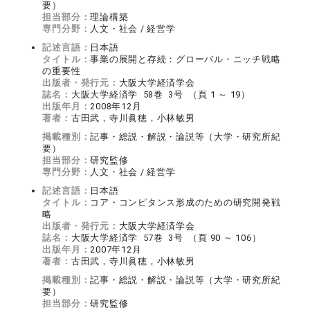
要）
担当部分：
理論構築
専門分野：
人文・社会 / 経営学
記述言語：
日本語
タイトル：
事業の展開と存続：グローバル・ニッチ戦略
の重要性
出版者・発行元：
大阪大学経済学会
誌名：
大阪大学経済学 58巻 3号 （頁 1 ～ 19）
出版年月：
2008年12月
著者：
古田武，寺川眞穂，小林敏男
掲載種別：
記事・総説・解説・論説等（大学・研究所紀
要）
担当部分：
研究監修
専門分野：
人文・社会 / 経営学
記述言語：
日本語
タイトル：
コア・コンピタンス形成のための研究開発戦
略
出版者・発行元：
大阪大学経済学会
誌名：
大阪大学経済学 57巻 3号 （頁 90 ～ 106）
出版年月：
2007年12月
著者：
古田武，寺川眞穂，小林敏男
掲載種別：
記事・総説・解説・論説等（大学・研究所紀
要）
担当部分：
研究監修