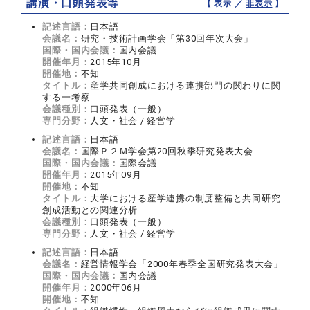
講演・口頭発表等
【 表示 ／
非表示
】
記述言語：
日本語
会議名：
研究・技術計画学会「第30回年次大会」
国際・国内会議：
国内会議
開催年月：
2015年10月
開催地：
不知
タイトル：
産学共同創成における連携部門の関わりに関
する一考察
会議種別：
口頭発表（一般）
専門分野：
人文・社会 / 経営学
記述言語：
日本語
会議名：
国際Ｐ２Ｍ学会第20回秋季研究発表大会
国際・国内会議：
国際会議
開催年月：
2015年09月
開催地：
不知
タイトル：
大学における産学連携の制度整備と共同研究
創成活動との関連分析
会議種別：
口頭発表（一般）
専門分野：
人文・社会 / 経営学
記述言語：
日本語
会議名：
経営情報学会「2000年春季全国研究発表大会」
国際・国内会議：
国内会議
開催年月：
2000年06月
開催地：
不知