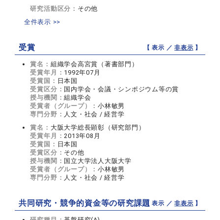
研究活動区分：
その他
全件表示 >>
受賞
【 表示 ／
非表示
】
賞名：
組織学会高宮賞（著書部門）
受賞年月：
1992年07月
受賞国：
日本国
受賞区分：
国内学会・会議・シンポジウム等の賞
授与機関：
組織学会
受賞者（グループ）：
小林敏男
専門分野：
人文・社会 / 経営学
賞名：
大阪大学総長顕彰（研究部門）
受賞年月：
2013年08月
受賞国：
日本国
受賞区分：
その他
授与機関：
国立大学法人大阪大学
受賞者（グループ）：
小林敏男
専門分野：
人文・社会 / 経営学
共同研究・競争的資金等の研究課題
【 表示 ／
非表示
】
研究種目：
基盤研究(A)