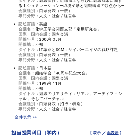
タイトル：
組織慣性，組織風土ならびに組織成果に関す
る１シュミレーション―環境変動と組織構造の観点から―
会議種別：
口頭発表（一般）
専門分野：
人文・社会 / 経営学
記述言語：
英語
会議名：
化学工学会関西支部「定期研究会」
国際・国内会議：
国内会議
開催年月：
2000年05月
開催地：
不知
タイトル：
IT革命とSCM：サイバーエイジの戦略課題
会議種別：
口頭発表（一般）
専門分野：
人文・社会 / 経営学
記述言語：
日本語
会議名：
組織学会「40周年記念大会」
国際・国内会議：
国際会議
開催年月：
1999年11月
開催地：
不知
タイトル：
組織のリアリティ：リアル，アーティフィシ
ャル，そしてバーチャル
会議種別：
口頭発表（招待・特別）
専門分野：
人文・社会 / 経営学
全件表示 >>
担当授業科目（学内）
【 表示 ／
非表示
】