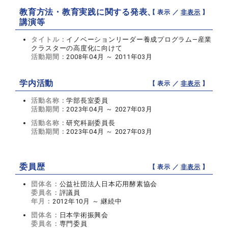
教育方法・教育実践に関する発表、
【 表示 ／
非表示
】
講演等
タイトル：
イノベーションリーダー養成プログラム―産業
クラスターの高度化に向けて
活動期間：
2008年04月 ～ 2011年03月
学内活動
【 表示 ／
非表示
】
活動名称：
学部長室委員
活動期間：
2023年04月 ～ 2027年03月
活動名称：
研究科副委員長
活動期間：
2023年04月 ～ 2027年03月
委員歴
【 表示 ／
非表示
】
団体名：
公益社団法人日本応用酵素協会
委員名：
評議員
年月：
2012年10月 ～ 継続中
団体名：
日本学術振興会
委員名：
専門委員