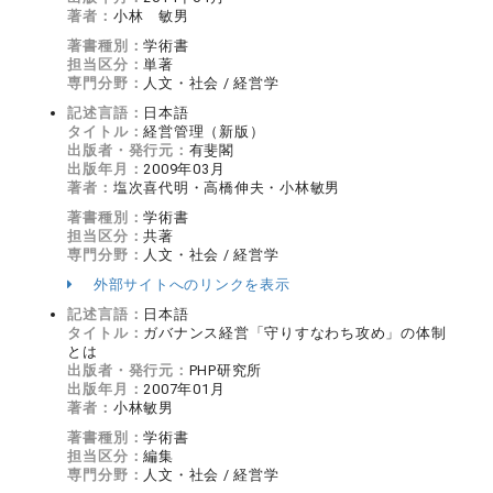
著者：
小林 敏男
著書種別：
学術書
担当区分：
単著
専門分野：
人文・社会 / 経営学
記述言語：
日本語
タイトル：
経営管理（新版）
出版者・発行元：
有斐閣
出版年月：
2009年03月
著者：
塩次喜代明・高橋伸夫・小林敏男
著書種別：
学術書
担当区分：
共著
専門分野：
人文・社会 / 経営学
外部サイトへのリンクを表示
記述言語：
日本語
タイトル：
ガバナンス経営「守りすなわち攻め」の体制
とは
出版者・発行元：
PHP研究所
出版年月：
2007年01月
著者：
小林敏男
著書種別：
学術書
担当区分：
編集
専門分野：
人文・社会 / 経営学