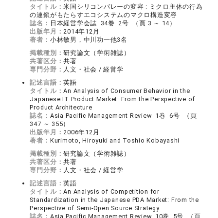
タイトル：
米国シリコンバレーの変容 : ミクロ主体の行為
の連鎖がもたらすエコシステムのマクロ構造変容
誌名：
日本経営学会誌 34巻 2号 （頁 3 ～ 14）
出版年月：
2014年12月
著者：
小林敏男，中川功一他3名
掲載種別：
研究論文（学術雑誌）
共著区分：
共著
専門分野：
人文・社会 / 経営学
記述言語：
英語
タイトル：
An Analysis of Consumer Behavior in the
Japanese IT Product Market: From the Perspective of
Product Architecture
誌名：
Asia Pacific Management Review 1巻 6号 （頁
347 ～ 355）
出版年月：
2006年12月
著者：
Kurimoto, Hiroyuki and Toshio Kobayashi
掲載種別：
研究論文（学術雑誌）
共著区分：
共著
専門分野：
人文・社会 / 経営学
記述言語：
英語
タイトル：
An Analysis of Competition for
Standardization in the Japanese PDA Market: From the
Perspective of Semi-Open Source Strategy
誌名：
Asia Pacific Management Review 10巻 5号 （頁