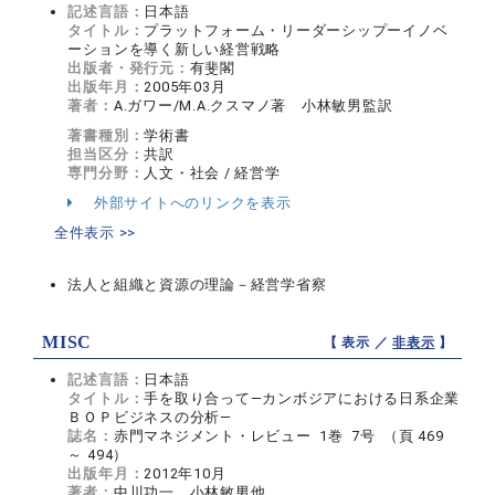
記述言語：
日本語
タイトル：
プラットフォーム・リーダーシップーイノベ
ーションを導く新しい経営戦略
出版者・発行元：
有斐閣
出版年月：
2005年03月
著者：
A.ガワー/M.A.クスマノ著 小林敏男監訳
著書種別：
学術書
担当区分：
共訳
専門分野：
人文・社会 / 経営学
外部サイトへのリンクを表示
全件表示 >>
法人と組織と資源の理論－経営学省察
MISC
【 表示 ／
非表示
】
記述言語：
日本語
タイトル：
手を取り合って―カンボジアにおける日系企業
ＢＯＰビジネスの分析―
誌名：
赤門マネジメント・レビュー 1巻 7号 （頁 469
～ 494）
出版年月：
2012年10月
著者：
中川功一，小林敏男他