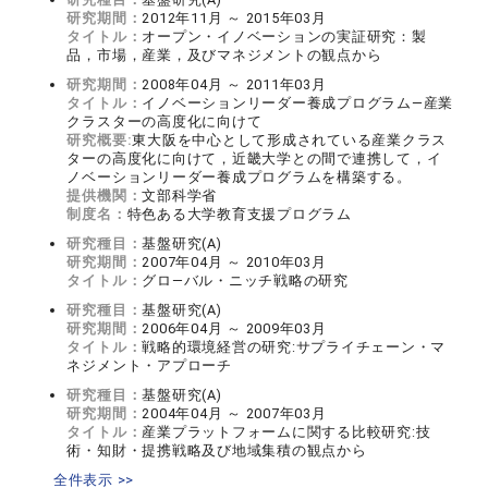
研究期間：
2012年11月 ～ 2015年03月
タイトル：
オープン・イノベーションの実証研究：製
品，市場，産業，及びマネジメントの観点から
研究期間：
2008年04月 ～ 2011年03月
タイトル：
イノベーションリーダー養成プログラム―産業
クラスターの高度化に向けて
研究概要:
東大阪を中心として形成されている産業クラス
ターの高度化に向けて，近畿大学との間で連携して，イ
ノベーションリーダー養成プログラムを構築する。
提供機関：
文部科学省
制度名：
特色ある大学教育支援プログラム
研究種目：
基盤研究(A)
研究期間：
2007年04月 ～ 2010年03月
タイトル：
グロ―バル・ニッチ戦略の研究
研究種目：
基盤研究(A)
研究期間：
2006年04月 ～ 2009年03月
タイトル：
戦略的環境経営の研究:サプライチェーン・マ
ネジメント・アプローチ
研究種目：
基盤研究(A)
研究期間：
2004年04月 ～ 2007年03月
タイトル：
産業プラットフォームに関する比較研究:技
術・知財・提携戦略及び地域集積の観点から
全件表示 >>