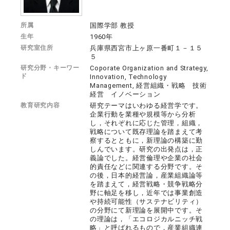
所属
国際学部 教授
生年
1960年
研究室住所
兵庫県西宮市上ヶ原一番町１－１５
５
研究分野・キーワー
Coporate Organization and Strategy,
ド
Innovation, Technology
Management, 経営組織・戦略 技術
経営 イノベーション
教育研究内容
研究テーマはいわゆる経営学です。
企業行動を業種や規模等から分析
し，それぞれに応じた管理，組織，
戦略について既存理論を踏まえて考
察するとともに，新理論の構築に勤
しんでいます。研究の出発点は，正
義論でした。経営倫理や企業の社会
的責任などに関連する分野です。そ
の後，日本的経営論，産業組織論等
を踏まえて，経営戦略・競争戦略分
野に軸足を移し，近年では事業創造
や持続可能性（サステナビリティ）
の分野にて新理論を展開中です。そ
の理論は，「エコロジカルニッチ戦
略」と呼ばれるもので，産業組織連