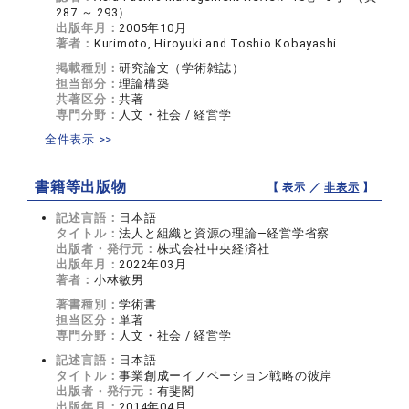
287 ～ 293）
出版年月：
2005年10月
著者：
Kurimoto, Hiroyuki and Toshio Kobayashi
掲載種別：
研究論文（学術雑誌）
担当部分：
理論構築
共著区分：
共著
専門分野：
人文・社会 / 経営学
全件表示 >>
書籍等出版物
【 表示 ／
非表示
】
記述言語：
日本語
タイトル：
法人と組織と資源の理論―経営学省察
出版者・発行元：
株式会社中央経済社
出版年月：
2022年03月
著者：
小林敏男
著書種別：
学術書
担当区分：
単著
専門分野：
人文・社会 / 経営学
記述言語：
日本語
タイトル：
事業創成ーイノベーション戦略の彼岸
出版者・発行元：
有斐閣
出版年月：
2014年04月