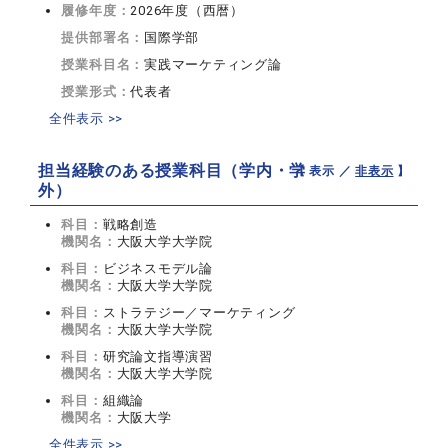
履修年度：
2026年度（西暦）
提供部署名：
国際学部
授業科目名：
実践マーケティング論
授業形式：
代表者
全件表示 >>
担当経験のある授業科目（学内・学
【 表示 ／
非表示
】
外）
科目：
戦略創造
機関名：
大阪大学大学院
科目：
ビジネスモデル論
機関名：
大阪大学大学院
科目：
ストラテジー／マーケティング
機関名：
大阪大学大学院
科目：
研究論文指導演習
機関名：
大阪大学大学院
科目：
組織論
機関名：
大阪大学
全件表示 >>