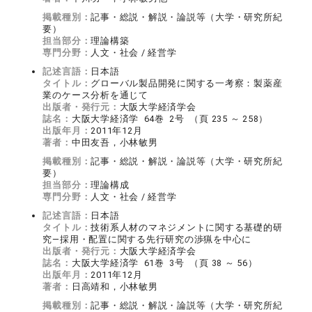
掲載種別：
記事・総説・解説・論説等（大学・研究所紀
要）
担当部分：
理論構築
専門分野：
人文・社会 / 経営学
記述言語：
日本語
タイトル：
グローバル製品開発に関する一考察：製薬産
業のケース分析を通じて
出版者・発行元：
大阪大学経済学会
誌名：
大阪大学経済学 64巻 2号 （頁 235 ～ 258）
出版年月：
2011年12月
著者：
中田友吾，小林敏男
掲載種別：
記事・総説・解説・論説等（大学・研究所紀
要）
担当部分：
理論構成
専門分野：
人文・社会 / 経営学
記述言語：
日本語
タイトル：
技術系人材のマネジメントに関する基礎的研
究―採用・配置に関する先行研究の渉猟を中心に
出版者・発行元：
大阪大学経済学会
誌名：
大阪大学経済学 61巻 3号 （頁 38 ～ 56）
出版年月：
2011年12月
著者：
日高靖和，小林敏男
掲載種別：
記事・総説・解説・論説等（大学・研究所紀