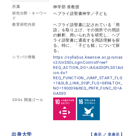
所属
神学部 准教授
研究分野・キーワー
ヘブライ語聖書神学／子ども
ド
教育研究内容
ヘブライ語聖書に記されている「用
語」を取り上げ、その箇所での用語
の解釈、用いられ方を研究し、ヘブ
ライ語聖書に通底する用語理解を探
る。特に、「子ども観」について探
る。
シラバス情報
https://syllabus.kwansei.ac.jp/unias
v2/UnSSOLoginControlFree?
REQ_ACTION_DO=/AGA030PLS01Act
ion.do?
REQ_FUNCTION_JUMP_START_FLG
=1&SLB_LINK_DISP_FLG=689&TCH_
NO=190039&REQ_PRFR_FUNC_ID=A
GA030
SDGs 関連ゴール
出身大学
【 表示 ／
非表示
】