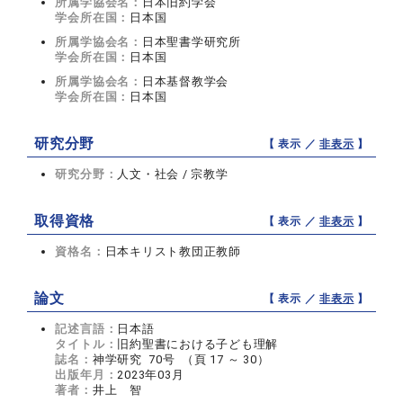
所属学協会名：
日本旧約学会
学会所在国：
日本国
所属学協会名：
日本聖書学研究所
学会所在国：
日本国
所属学協会名：
日本基督教学会
学会所在国：
日本国
研究分野
【 表示 ／
非表示
】
研究分野：
人文・社会 / 宗教学
取得資格
【 表示 ／
非表示
】
資格名：
日本キリスト教団正教師
論文
【 表示 ／
非表示
】
記述言語：
日本語
タイトル：
旧約聖書における子ども理解
誌名：
神学研究 70号 （頁 17 ～ 30）
出版年月：
2023年03月
著者：
井上 智