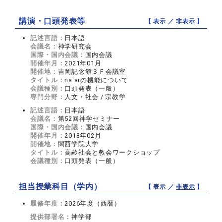
講演・口頭発表等
【 表示 ／
非表示
】
記述言語：
日本語
会議名：
神学研究会
国際・国内会議：
国内会議
開催年月：
2021年01月
開催地：
吉岡記念館３Ｆ会議室
タイトル：
na'arの機能について
会議種別：
口頭発表（一般）
専門分野：
人文・社会 / 宗教学
記述言語：
日本語
会議名：
第52回神学セミナー
国際・国内会議：
国内会議
開催年月：
2018年02月
開催地：
関西学院大学
タイトル：
高齢社会と教会ワークショップ
会議種別：
口頭発表（一般）
担当授業科目（学内）
【 表示 ／
非表示
】
履修年度：
2026年度（西暦）
提供部署名：
神学部