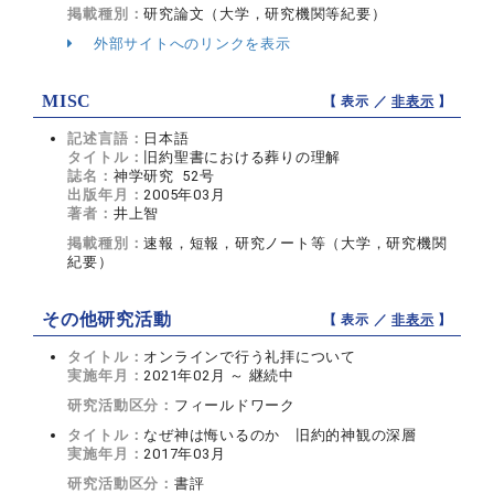
掲載種別：
研究論文（大学，研究機関等紀要）
外部サイトへのリンクを表示
MISC
【 表示 ／
非表示
】
記述言語：
日本語
タイトル：
旧約聖書における葬りの理解
誌名：
神学研究 52号
出版年月：
2005年03月
著者：
井上智
掲載種別：
速報，短報，研究ノート等（大学，研究機関
紀要）
その他研究活動
【 表示 ／
非表示
】
タイトル：
オンラインで行う礼拝について
実施年月：
2021年02月 ～ 継続中
研究活動区分：
フィールドワーク
タイトル：
なぜ神は悔いるのか 旧約的神観の深層
実施年月：
2017年03月
研究活動区分：
書評