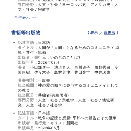
専門分野：
人文・社会 / ヨーロッパ史、アメリカ史，人
文・社会 / 宗教学
全件表示 >>
書籍等出版物
【 表示 ／
非表示
】
記述言語：
日本語
タイトル：
人間が「人間」となるためのコミュニティ 環
境・共生・協働
出版者・発行元：
いのちのことば社
出版年月：
2026年03月
著者：
小田部進一、池迫直人、泉川道子、勝野秀敏、空
閑厚樹、佐々木炎、島村菜津、豊田光世、中井珠惠
著書種別：
一般書
担当範囲：
神の愛の働きに参与するコミュニティとして
の教会
担当区分：
共編者(共編著者)
専門分野：
人文・社会 / 宗教学，人文・社会 / 地域研
究，人文・社会 / 社会学
記述言語：
日本語
タイトル：
戦争の記憶と想起: 平和への報告とその継承
出版者・発行元：
キリスト新聞社
出版年月：
2025年06月