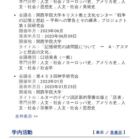
専門分野：
人文・社会 / ヨーロッパ史、アメリカ史，人
文・社会 / 思想史，人文・社会 / 美術史
会議名：
関西学院大学キリスト教と文化センター「戦争
の記憶と想起 ― 平和への警告とその継承」プロジェクト
第１回研究会
開催年月：
2023年06月
発表年月日：
2023年06月09日
開催地：
関西学院大学
タイトル：
「記憶研究の諸問題について ー A・アスマ
ンと想起の文化」
会議種別：
口頭発表（一般）
専門分野：
人文・社会 / ヨーロッパ史、アメリカ史，人
文・社会 / 社会学
会議名：
第４５３回神学研究会
開催年月：
2023年01月
発表年月日：
2023年01月25日
開催地：
関西学院大学
タイトル：
ルターのドイツ語訳新約聖書出版と「読者」
専門分野：
人文・社会 / ヨーロッパ史、アメリカ史，人
文・社会 / 宗教学，人文・社会 / 思想史
全件表示 >>
学内活動
【 表示 ／
非表示
】