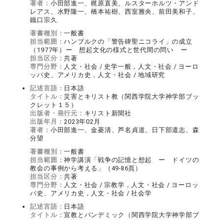
著者：
小田部進一、梶原直美、ルスターホルツ・アンド
レアス、水野隆一、橋本祐樹、西室雅央、前田美和子、
鐵口宗久
著書種別：
一般書
担当範囲：
ハンブルクの「警告碑聖ニコライ」の成立
（1977年）ー 想起文化の様式と世代間の問い ー
担当区分：
共著
専門分野：
人文・社会 / 史学一般，人文・社会 / ヨーロ
ッパ史、アメリカ史，人文・社会 / 地域研究
記述言語：
日本語
タイトル：
災害とキリスト教（関西学院大学神学部ブッ
クレット１５）
出版者・発行元：
キリスト新聞社
出版年月：
2023年02月
著者：
小田部進一、金菱清、芦名貞道、日下部遣志、森
分望
著書種別：
一般書
担当範囲：
神学講演「戦争の記憶と想起 ー ドイツの
教会の事例から考える」（49-86頁）
担当区分：
共著
専門分野：
人文・社会 / 宗教学，人文・社会 / ヨーロッ
パ史、アメリカ史，人文・社会 / 社会学
記述言語：
日本語
タイトル：
宣教とパンデミック（関西学院大学神学部ブ