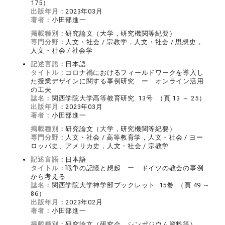
175）
出版年月：
2023年03月
著者：
小田部進一
掲載種別：
研究論文（大学，研究機関等紀要）
専門分野：
人文・社会 / 宗教学，人文・社会 / 思想史，
人文・社会 / 社会学
記述言語：
日本語
タイトル：
コロナ禍におけるフィールドワークを導入し
た授業デザインに関する事例研究 ー オンライン活用
の工夫
誌名：
関西学院大学高等教育研究 13号 （頁 13 ～ 25）
出版年月：
2023年03月
著者：
小田部進一
掲載種別：
研究論文（大学，研究機関等紀要）
専門分野：
人文・社会 / 高等教育学，人文・社会 / ヨー
ロッパ史、アメリカ史，人文・社会 / 宗教学
記述言語：
日本語
タイトル：
戦争の記憶と想起 ー ドイツの教会の事例
から考える
誌名：
関西学院大学神学部ブックレット 15巻 （頁 49 ～
86）
出版年月：
2023年02月
著者：
小田部進一
掲載種別：
研究論文（研究会，シンポジウム資料等）