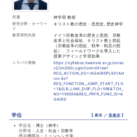
所属
神学部 教授
研究分野・キーワー
キリスト教の歴史・思想史, 歴史神学
ド
教育研究内容
ドイツ宗教改革の歴史と思想、宗教
改革と社会福祉、キリスト教と想起
（宗教改革の想起、戦争・戦災の想
起）、フィールドワークを導入した
授業デザインと学習効果
シラバス情報
https://syllabus.kwansei.ac.jp/unias
v2/UnSSOLoginControlFree?
REQ_ACTION_DO=/AGA030PLS01Act
ion.do?
REQ_FUNCTION_JUMP_START_FLG
=1&SLB_LINK_DISP_FLG=598&TCH_
NO=190030&REQ_PRFR_FUNC_ID=A
GA030
学位
【 表示 ／
非表示
】
学位名：
博士（神学）
分野名：
人文・社会 / 宗教学
授与機関名：
ミュンヘン大学