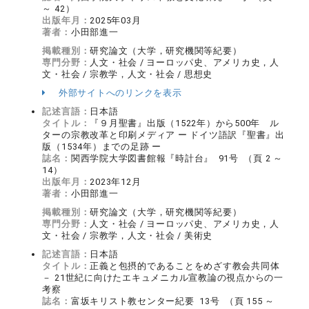
～ 42）
出版年月：
2025年03月
著者：
小田部進一
掲載種別：
研究論文（大学，研究機関等紀要）
専門分野：
人文・社会 / ヨーロッパ史、アメリカ史，人
文・社会 / 宗教学，人文・社会 / 思想史
外部サイトへのリンクを表示
記述言語：
日本語
タイトル：
『９月聖書』出版（1522年）から500年 ル
ターの宗教改革と印刷メディア ー ドイツ語訳『聖書』出
版（1534年）までの足跡 ー
誌名：
関西学院大学図書館報『時計台』 91号 （頁 2 ～
14）
出版年月：
2023年12月
著者：
小田部進一
掲載種別：
研究論文（大学，研究機関等紀要）
専門分野：
人文・社会 / ヨーロッパ史、アメリカ史，人
文・社会 / 宗教学，人文・社会 / 美術史
記述言語：
日本語
タイトル：
正義と包摂的であることをめざす教会共同体
－ 21世紀に向けたエキュメニカル宣教論の視点からの一
考察
誌名：
富坂キリスト教センター紀要 13号 （頁 155 ～