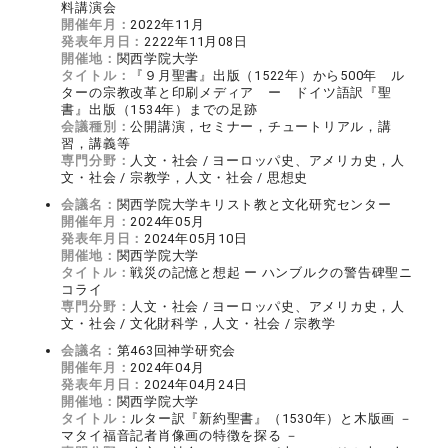
料講演会
開催年月：
2022年11月
発表年月日：
2222年11月08日
開催地：
関西学院大学
タイトル：
『９月聖書』出版（1522年）から500年 ル
ターの宗教改革と印刷メディア ー ドイツ語訳『聖
書』出版（1534年）までの足跡
会議種別：
公開講演，セミナー，チュートリアル，講
習，講義等
専門分野：
人文・社会 / ヨーロッパ史、アメリカ史，人
文・社会 / 宗教学，人文・社会 / 思想史
会議名：
関西学院大学キリスト教と文化研究センター
開催年月：
2024年05月
発表年月日：
2024年05月10日
開催地：
関西学院大学
タイトル：
戦災の記憶と想起 ー ハンブルクの警告碑聖ニ
コライ
専門分野：
人文・社会 / ヨーロッパ史、アメリカ史，人
文・社会 / 文化財科学，人文・社会 / 宗教学
会議名：
第463回神学研究会
開催年月：
2024年04月
発表年月日：
2024年04月24日
開催地：
関西学院大学
タイトル：
ルター訳『新約聖書』（1530年）と木版画 －
マタイ福音記者肖像画の特徴を探る －