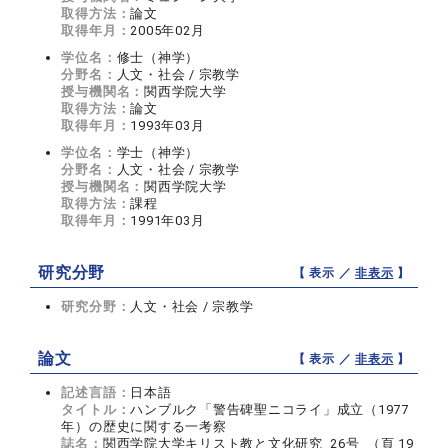
取得方法：
論文
取得年月：
2005年02月
学位名：
修士（神学）
分野名：
人文・社会 / 宗教学
授与機関名：
関西学院大学
取得方法：
論文
取得年月：
1993年03月
学位名：
学士（神学）
分野名：
人文・社会 / 宗教学
授与機関名：
関西学院大学
取得方法：
課程
取得年月：
1991年03月
研究分野
【 表示 ／
非表示
】
研究分野：
人文・社会 / 宗教学
論文
【 表示 ／
非表示
】
記述言語：
日本語
タイトル：
ハンブルク「警告碑聖ニコライ」成立（1977
年）の歴史に関する一考察
誌名：
関西学院大学キリスト教と文化研究 26号 （頁 19