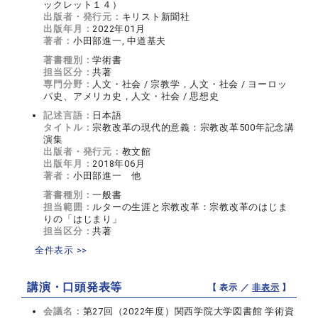
ックレット１４）
出版者・発行元：
キリスト新聞社
出版年月：
2022年01月
著者：
小田部進一, 中道基夫
著書種別：
学術書
担当区分：
共著
専門分野：
人文・社会 / 宗教学，人文・社会 / ヨーロッ
パ史、アメリカ史，人文・社会 / 思想史
記述言語：
日本語
タイトル：
宗教改革の現代的意義：宗教改革500年記念講
演集
出版者・発行元：
教文館
出版年月：
2018年06月
著者：
小田部進一 他
著書種別：
一般書
担当範囲：
ルターの生涯と宗教改革：宗教改革のはじま
りの「はじまり」
担当区分：
共著
全件表示 >>
講演・口頭発表等
【 表示 ／
非表示
】
会議名：
第27回（2022年度）関西学院大学図書館 学術資