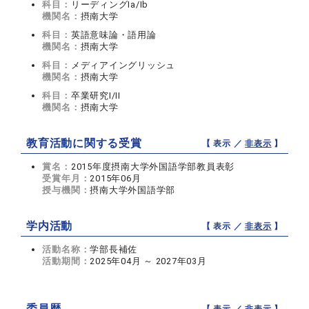
科目：
リーディングIa/Ib
機関名：
摂南大学
科目：
英語意味論・語用論
機関名：
摂南大学
科目：
メディアイングリッシュ
機関名：
摂南大学
科目：
卒業研究I/II
機関名：
摂南大学
教育活動に関する受賞
【 表示 ／
非表示
】
賞名：
2015年度摂南大学外国語学部教員表彰
受賞年月：
2015年06月
授与機関：
摂南大学外国語学部
学内活動
【 表示 ／
非表示
】
活動名称：
学部長補佐
活動期間：
2025年04月 ～ 2027年03月
委員歴