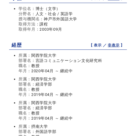
学位名：
博士（文学）
分野名：
人文・社会 / 英語学
授与機関名：
神戸市外国語大学
取得方法：
課程
取得年月：
2003年09月
経歴
【 表示 ／
非表示
】
所属：
関西学院大学
部署名：
言語コミュニケーション文化研究科
職名：
教授
年月：
2020年04月 ～ 継続中
所属：
関西学院大学
部署名：
経済学部
職名：
教授
年月：
2019年04月 ～ 継続中
所属：
関西学院大学
部署名：
経済学部
職名：
教授
年月：
2019年04月 ～ 継続中
所属：
摂南大学
部署名：
外国語学部