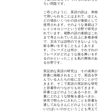
ろい問題です。
ご存じのように、英語の語は、単独
で用いられることはまれで、ほとん
どの場合いくつかの語が連鎖として
使用されます。そのような連鎖はフ
レイジオロジーという分野で研究さ
れています。複数の語の連鎖はこれ
まで考えられていた以上に多種多様
で、文法では説明のできないような
振る舞いをすることもよくありま
す。フレーズとは何か、それぞれの
フレーズがどのような振る舞いをす
るのかといったことも私の興味のあ
る分野です。
実証的な英語の研究は、その成果が
辞書に掲載されることで、英語を学
んでいる人たちの役に立つことがで
きます。そこで英語の実証的な研究
と辞書学のつながりも出てきます。
辞書とはどのようにあるべきか、辞
書にどのような情報を盛るべきか、
研究で明らかにされたことを辞書を
通してみなさんにどのように伝えて
いけばいいのかということも考えて