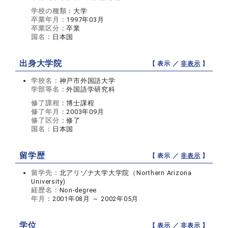
学校の種類：
大学
卒業年月：
1997年03月
卒業区分：
卒業
国名：
日本国
出身大学院
【 表示 ／
非表示
】
学校名：
神戸市外国語大学
学部等名：
外国語学研究科
修了課程：
博士課程
修了年月：
2003年09月
修了区分：
修了
国名：
日本国
留学歴
【 表示 ／
非表示
】
留学先：
北アリゾナ大学大学院（Northern Arizona
University)
経歴名：
Non-degree
年月：
2001年08月 ～ 2002年05月
学位
【 表示 ／
非表示
】