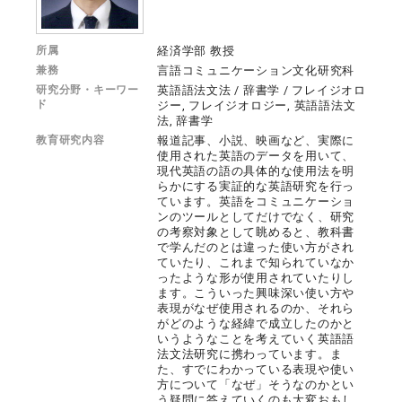
所属
経済学部 教授
兼務
言語コミュニケーション文化研究科
研究分野・キーワー
英語語法文法 / 辞書学 / フレイジオロ
ド
ジー, フレイジオロジー, 英語語法文
法, 辞書学
教育研究内容
報道記事、小説、映画など、実際に
使用された英語のデータを用いて、
現代英語の語の具体的な使用法を明
らかにする実証的な英語研究を行っ
ています。英語をコミュニケーショ
ンのツールとしてだけでなく、研究
の考察対象として眺めると、教科書
で学んだのとは違った使い方がされ
ていたり、これまで知られていなか
ったような形が使用されていたりし
ます。こういった興味深い使い方や
表現がなぜ使用されるのか、それら
がどのような経緯で成立したのかと
いうようなことを考えていく英語語
法文法研究に携わっています。ま
た、すでにわかっている表現や使い
方について「なぜ」そうなのかとい
う疑問に答えていくのも大変おもし