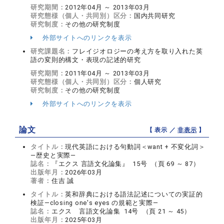
研究期間：
2012年04月 ～ 2013年03月
研究態様（個人・共同別）区分：
国内共同研究
研究制度：
その他の研究制度
外部サイトへのリンクを表示
研究課題名：
フレイジオロジーの考え方を取り入れた英
語の変則的構文・表現の記述的研究
研究期間：
2011年04月 ～ 2013年03月
研究態様（個人・共同別）区分：
個人研究
研究制度：
その他の研究制度
外部サイトへのリンクを表示
論文
【 表示 ／
非表示
】
タイトル：
現代英語における句動詞＜want + 不変化詞＞
―歴史と実際―
誌名：
『エクス 言語文化論集』 15号 （頁 69 ～ 87）
出版年月：
2026年03月
著者：
住吉 誠
タイトル：
英和辞典における語法記述についての実証的
検証―closing one's eyes の規範と実際―
誌名：
エクス 言語文化論集 14号 （頁 21 ～ 45）
出版年月：
2025年03月