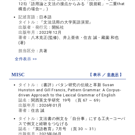
125)「語用論と文法の接点からみる「脱規範」―二重that
構造の場合―」)
記述言語：
日本語
タイトル：
『文法活用の大学英語演習』
出版者・発行元：
開拓社
出版年月：
2022年12月
著者：
八木克正(監修)、井上亜依・住吉 誠・藏薗 和也
(著)
担当区分：
共著
全件表示 >>
MISC
【 表示 ／
非表示
】
タイトル：
（書評）パタン研究の伝統と革新 Susan
Hunston and Gill Francis, Pattern Grammar: A Corpus-
driven Approach to the Lexical Grammar of English
誌名：
関西英文学研究 19号 （頁 67 ～ 69）
出版年月：
2026年01月
著者：
住吉 誠
タイトル：
文法書の例文を「自分事」にする工夫―コーパ
スで例文と経験をつなげる
誌名：
『英語教育』7月号 （頁 30 ～ 31）
出版年月：
2025年06月