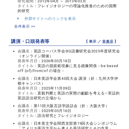
研究期間：
2012年04月 ～ 2013年03月
タイトル：
フレイジオロジーの理論化推進のための国際
的研究
外部サイトへのリンクを表示
全件表示 >>
講演・口頭発表等
【 表示 ／
非表示
】
会議名：
英語コーパス学会SIG語彙研究会2025年度研究会
（オンライン開催）
発表年月日：
2026年03月18日
タイトル：
英語の脱規範現象に見る鏡像関係－be based
off (of)/from/of の場合－
会議名：
日本英語学会第43回大会 講演（於：九州大学伊
都キャンパス）
発表年月日：
2025年11月09日
タイトル：
直観判断と英語の実態の齟齬を考える―実証的
英語語法研究の立場から
会議名：
第11回大阪言語学談話会（於：大阪大学）
発表年月日：
2025年03月16日
タイトル：
語法研究とフレイジオロジー
会議名：
日本英文学会関西支部第19回大会シンポジウム
「アメリカ英語方言から考える英語研究とその含意」