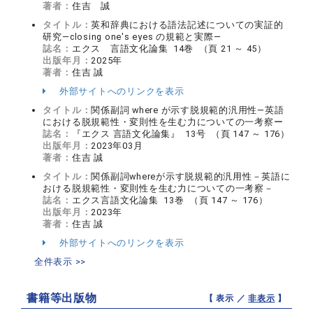
著者：
住吉 誠
タイトル：
英和辞典における語法記述についての実証的
研究―closing one's eyes の規範と実際―
誌名：
エクス 言語文化論集 14巻 （頁 21 ～ 45）
出版年月：
2025年
著者：
住吉 誠
外部サイトへのリンクを表示
タイトル：
関係副詞 where が示す脱規範的汎用性―英語
における脱規範性・変則性を生む力についての一考察ー
誌名：
『エクス 言語文化論集』 13号 （頁 147 ～ 176）
出版年月：
2023年03月
著者：
住吉 誠
タイトル：
関係副詞whereが示す脱規範的汎用性－英語に
おける脱規範性・変則性を生む力についての一考察－
誌名：
エクス言語文化論集 13巻 （頁 147 ～ 176）
出版年月：
2023年
著者：
住吉 誠
外部サイトへのリンクを表示
全件表示 >>
書籍等出版物
【 表示 ／
非表示
】