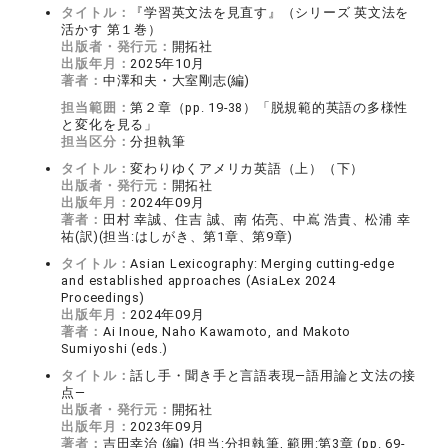
タイトル：
『学習英文法を見直す』（シリーズ 英文法を
活かす 第１巻）
出版者・発行元：
開拓社
出版年月：
2025年10月
著者：
中澤和夫・大室剛志(編)
担当範囲：
第２章（pp. 19-38）「脱規範的英語の多様性
と変化を見る」
担当区分：
分担執筆
タイトル：
変わりゆくアメリカ英語（上）（下）
出版者・発行元：
開拓社
出版年月：
2024年09月
著者：
田村 幸誠、住吉 誠、南 佑亮、中嶌 浩貴、松浦 幸
祐(訳)(担当:はしがき、第1章、第9章)
タイトル：
Asian Lexicography: Merging cutting-edge
and established approaches (AsiaLex 2024
Proceedings)
出版年月：
2024年09月
著者：
Ai Inoue, Naho Kawamoto, and Makoto
Sumiyoshi (eds.)
タイトル：
話し手・聞き手と言語表現―語用論と文法の接
点―
出版者・発行元：
開拓社
出版年月：
2023年09月
著者：
吉田幸治 (編) (担当:分担執筆, 範囲:第3章 (pp. 69-