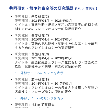
共同研究・競争的資金等の研究課題
【 表示 ／
非表示
】
研究種目：
基盤研究(C)
研究期間：
2024年04月 ～ 2028年03月
タイトル：
直観判断・規範と英語の言語事実の齟齬を解
消するためのフレイジオロジー的脱規範研究
研究種目：
基盤研究(C)
研究期間：
2020年04月 ～ 2024年03月
タイトル：
英語の脱規範性・変則性を生み出す力を解明
するためのフレイジオロジー的実証研究
研究種目：
基盤研究(C)
研究期間：
2017年04月 ～ 2020年03月
タイトル：
統語的融合とフレーズ化にもとづく英語の柔
軟性・変則性を示す表現・構文の実証的研究
外部サイトへのリンクを表示
研究種目：
若手研究(B)
研究期間：
2014年04月 ～ 2017年03月
タイトル：
フレイジオロジーの考え方を援用した英語の
語彙補文・フレーズ補文の記述的研究
外部サイトへのリンクを表示
研究種目：
挑戦的萌芽研究