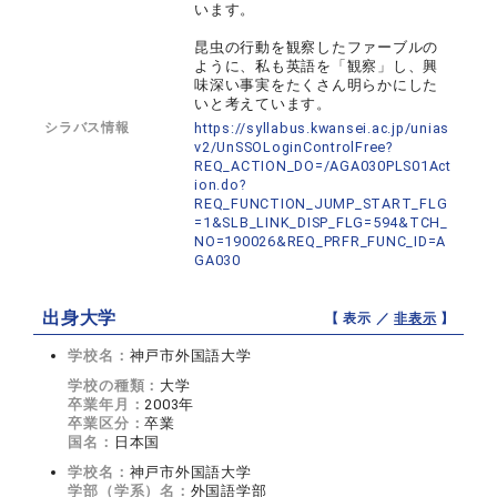
います。
昆虫の行動を観察したファーブルの
ように、私も英語を「観察」し、興
味深い事実をたくさん明らかにした
いと考えています。
シラバス情報
https://syllabus.kwansei.ac.jp/unias
v2/UnSSOLoginControlFree?
REQ_ACTION_DO=/AGA030PLS01Act
ion.do?
REQ_FUNCTION_JUMP_START_FLG
=1&SLB_LINK_DISP_FLG=594&TCH_
NO=190026&REQ_PRFR_FUNC_ID=A
GA030
出身大学
【 表示 ／
非表示
】
学校名：
神戸市外国語大学
学校の種類：
大学
卒業年月：
2003年
卒業区分：
卒業
国名：
日本国
学校名：
神戸市外国語大学
学部（学系）名：
外国語学部