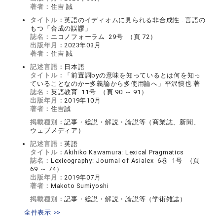
著者：
住吉 誠
タイトル：
英語のイディオムに見られる非合成性 : 言語の
もつ「合成の誤謬」
誌名：
エコノフォーラム 29号 （頁 72）
出版年月：
2023年03月
著者：
住吉 誠
記述言語：
日本語
タイトル：
「前置詞byの意味を知っているとは何を知っ
ていることなのか―多義論から多使用論へ」平沢慎也 著
誌名：
英語教育 11号 （頁 90 ～ 91）
出版年月：
2019年10月
著者：
住吉誠
掲載種別：
記事・総説・解説・論説等（商業誌、新聞、
ウェブメディア）
記述言語：
英語
タイトル：
Akihiko Kawamura: Lexical Pragmatics
誌名：
Lexicography: Journal of Asialex 6巻 1号 （頁
69 ～ 74）
出版年月：
2019年07月
著者：
Makoto Sumiyoshi
掲載種別：
記事・総説・解説・論説等（学術雑誌）
全件表示 >>