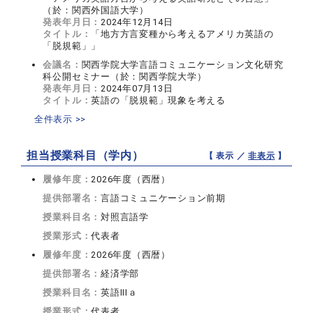
（於：関西外国語大学）
発表年月日：
2024年12月14日
タイトル：
「地方方言変種から考えるアメリカ英語の
「脱規範」」
会議名：
関西学院大学言語コミュニケーション文化研究
科公開セミナー（於：関西学院大学）
発表年月日：
2024年07月13日
タイトル：
英語の「脱規範」現象を考える
全件表示 >>
担当授業科目（学内）
【 表示 ／
非表示
】
履修年度：
2026年度（西暦）
提供部署名：
言語コミュニケーション前期
授業科目名：
対照言語学
授業形式：
代表者
履修年度：
2026年度（西暦）
提供部署名：
経済学部
授業科目名：
英語IIIａ
授業形式：
代表者