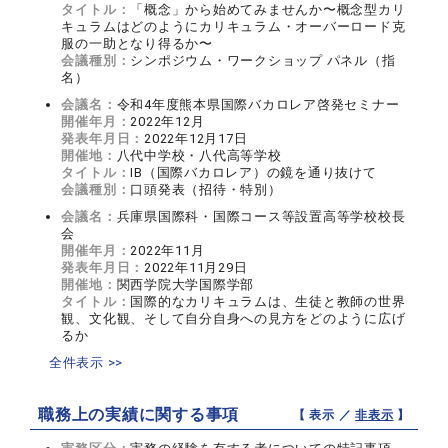
タイトル：
「概念」から始めてみませんか〜概念型カリ
キュラムはどのようにカリキュラム・オーバーロード克
服の一助となり得るか〜
会議種別：
シンポジウム・ワークショップ パネル（指
名）
会議名：
令和4年度熊本県国際バカロレア啓発セミナー
開催年月：
2022年12月
発表年月日：
2022年12月17日
開催地：
八代中学校・八代高等学校
タイトル：
IB（国際バカロレア）の鏡を通り抜けて
会議種別：
口頭発表（招待・特別）
会議名：
兵庫県国際科・国際コース等設置高等学校校長
会
開催年月：
2022年11月
発表年月日：
2022年11月29日
開催地：
関西学院大学国際学部
タイトル：
国際的なカリキュラムは、生徒と教師の世界
観、文化観、そして自分自身への見方をどのように広げ
るか
全件表示 >>
職務上の実績に関する事項
【 表示 ／
非表示
】