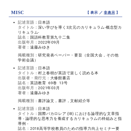
MISC
【 表示 ／
非表示
】
記述言語：
日本語
タイトル：
深い学びを導く3次元のカリキュラム-概念型カ
リキュラム-
誌名：
国語科教育第九十二集
出版年月：
2022年09月
著者：
遠藤みゆき
掲載種別：
研究発表ペーパー・要旨（全国大会，その他
学術会議）
記述言語：
日本語
タイトル：
村上春樹が英語で楽しく読める本
出版者・発行元：
大修館書店
誌名：
英語教育 69巻 13号
出版年月：
2021年03月
著者：
遠藤みゆき
掲載種別：
書評論文，書評，文献紹介等
記述言語：
日本語
タイトル：
国際バカロレア (IB) における論理的な文章指
導 - 論理的な思考力を養成するカリキュラムの枠組みと指
導例 -
誌名：
2018高等学校教員のための指導力向上セミナー要