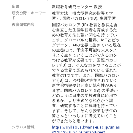
所属
教職教育研究センター 教授
研究分野・キーワー
教育方法（概念型探究の指導と学
ド
習）, 国際バカロレア(IB), 生涯学習
教育研究内容
国際バカロレア (IB) 教育と教員を含
む自立した生涯学習者を育成するた
めの教育方法に強い関心を持ってい
ます。グローバルな世界、IoTとビッ
グデータ、AIの世界に生きている現在
の生徒には、予測不可能な未来をよ
りよく生きていくことができる力を
つける教育が必要です。国際バカロ
レア(IB) は、そんな力をつけることが
できる世界で認められている優れた
教育の1つです。また、国際バカロレ
ア (IB) は、今後順次実施されていく
新学習指導要領と高い親和性があり
ます。国際バカロレア (IB) の手法が
どのように日本の学校教育に応用で
きるか、より実践的な視点から調
査、研究することに興味を持ってい
ます。そして、そんな授業を学生の
皆さんといっしょに考えていくこと
ができたらと思います。
シラバス情報
https://syllabus.kwansei.ac.jp/unias
v2/UnSSOLoginControlFree?