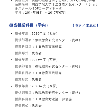
実務区分：
実務の経験を有する者についての特記事項
活動名称：
関西学院大学千里国際大阪インターナショナ
ルスクールIBDPコーディネータ
年月：
2014年08月 ～ 2017年07月
担当授業科目（学内）
【 表示 ／
非表示
】
履修年度：
2026年度（西暦）
提供部署名：
教職教育研究センター（資格）
授業科目名：
ＩＢ教育実践研究
授業形式：
代表者
履修年度：
2026年度（西暦）
提供部署名：
教職教育研究センター（資格）
授業科目名：
ＩＢ教育実践研究
授業形式：
代表者
履修年度：
2026年度（西暦）
提供部署名：
教職教育研究センター（資格）
授業科目名：
ＩＢ教育方法論・評価論I
授業形式：
代表者