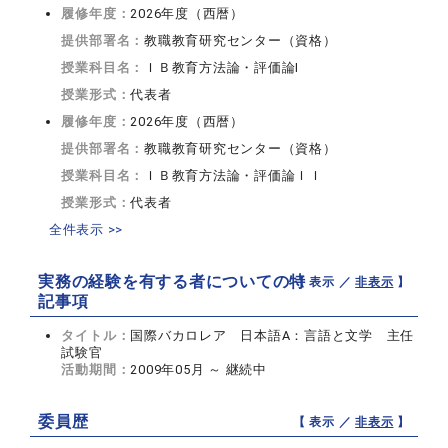
履修年度：
2026年度（西暦）
提供部署名：
教職教育研究センター（資格）
授業科目名：
ＩＢ教育方法論・評価論I
授業形式：
代表者
履修年度：
2026年度（西暦）
提供部署名：
教職教育研究センター（資格）
授業科目名：
ＩＢ教育方法論・評価論ＩＩ
授業形式：
代表者
全件表示 >>
実務の経験を有する者についての特
【 表示 ／
非表示
】
記事項
タイトル：
国際バカロレア 日本語A：言語と文学 主任
試験官
活動期間：
2009年05月 ～ 継続中
委員歴
【 表示 ／
非表示
】