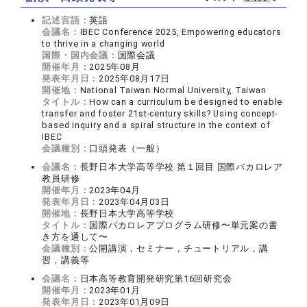
記述言語：
英語
会議名：
IBEC Conference 2025, Empowering educators
to thrive in a changing world
国際・国内会議：
国際会議
開催年月：
2025年08月
発表年月日：
2025年08月17日
開催地：
National Taiwan Normal University, Taiwan
タイトル：
How can a curriculum be designed to enable
transfer and foster 21st-century skills? Using concept-
based inquiry and a spiral structure in the context of
IBEC
会議種別：
口頭発表（一般）
会議名：
長野日本大学高等学校 第１回目 国際バカロレア
教員研修
開催年月：
2023年04月
発表年月日：
2023年04月03日
開催地：
長野日本大学高等学校
タイトル：
国際バカロレアプログラム研修〜単元案の書
き方を通して〜
会議種別：
公開講演，セミナー，チュートリアル，講
習，講義等
会議名：
日本高等教育開発研究第16回研究会
開催年月：
2023年01月
発表年月日：
2023年01月09日