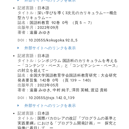
外部サイトへのリンクを表示
記述言語：
日本語
タイトル：
深い学びを導く3次元のカリキュラム――概念
型カリキュラム――
誌名：
国語科教育 92巻 0号 （頁 5 ～ 7）
出版年月：
2022年09月
著者：
遠藤 みゆき
DOI：
10.20555/kokugoka.92.0_5
外部サイトへのリンクを表示
記述言語：
日本語
タイトル：
シンポジウム 国語科のカリキュラムを考える
―「コンテンツ・ベース」と「コンピテンシー・ベース」
の対立を超えて―
誌名：
全国大学国語教育学会国語科教育研究：大会研究
発表要旨集 142巻 0号 （頁 139 ～ 140）
出版年月：
2022年05月
著者：
遠藤 みゆき, 中村 純子, 澤田 英輔, 渡辺 貴裕
DOI：
10.20555/jtsjs.142.0_139
外部サイトへのリンクを表示
記述言語：
日本語
タイトル：
国際バカロレアの改訂『プログラムの基準と
実践要綱』における「プログラム開発計画」ー 探究と
協働に着目して ー