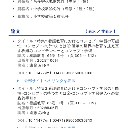
資格名：
高等学校教諭免許（専修・1種）
資格名：
中学校教諭免許（専修・1種・2種）
資格名：
小学校教諭１種免許
論文
【 表示 ／
非表示
】
タイトル：
特集2 看護教育におけるコンセプト学習の可能
性 -コンセプトの持つ力とは①-近年の世界の教育を捉え直
す枠組みコンピテンシーとコンセプト学習
誌名：
看護教育 66巻 3号 （頁 306 ～ 312）
出版年月：
2025年06月
著者：
遠藤 みゆき
DOI：
10.11477/mf.004718950660030306
外部サイトへのリンクを表示
タイトル：
特集2 看護教育におけるコンセプト学習の可能
性 -コンセプトの持つ力とは②-コンセプト学習導入への実
践的手引き
誌名：
看護教育 66巻 3号 （頁 313 ～ 319）
出版年月：
2025年06月
著者：
遠藤 みゆき
DOI：
10.11477/mf.004718950660030313