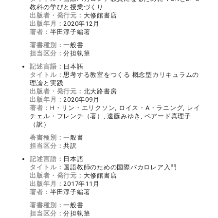
教科の学びと授業づくり
出版者・発行元：
大修館書店
出版年月：
2020年12月
著者：
半田淳子編著
著書種別：
一般書
担当区分：
分担執筆
記述言語：
日本語
タイトル：
思考する教室をつくる 概念型カリキュラムの
理論と実践
出版者・発行元：
北大路書房
出版年月：
2020年09月
著者：
H・リン・エリクソン, ロイス・A・ラニング, レイ
チェル・フレンチ（著）, 遠藤みゆき, ベアード真理子
（訳）
著書種別：
一般書
担当区分：
共訳
記述言語：
日本語
タイトル：
国語教師のための国際バカロレア入門
出版者・発行元：
大修館書店
出版年月：
2017年11月
著者：
半田淳子編著
著書種別：
一般書
担当区分：
分担執筆