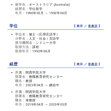
留学先：
オーストラリア (Australia)
経歴名：
学位留学
年月：
1990年02月 ～ 1992年06月
学位
【 表示 ／
非表示
】
学位名：
修士（応用言語学）
分野名：
人文・社会 / 言語学
授与機関名：
シドニー大学
取得方法：
課程
取得年月：
1992年06月
経歴
【 表示 ／
非表示
】
所属：
関西学院大学
部署名：
教職教育研究センター
職名：
教授
年月：
2023年04月 ～ 継続中
所属：
関西学院大学
部署名：
教職教育研究センター
職名：
准教授
年月：
2019年04月 ～ 2023年03月