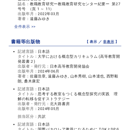
誌名：
教職教育研究ー教職教育研究センター紀要ー 第27
号号 （頁 1 ～ 11）
出版年月：
2022年03月
著者：
遠藤みゆき
全件表示 >>
書籍等出版物
【 表示 ／
非表示
】
記述言語：
日本語
タイトル：
大学における概念型カリキュラム (高等教育開
発叢書２)
出版者・発行元：
日本高等教育開発協会
出版年月：
2024年06月
著者：
佐藤浩章, 遠藤みゆき, 山本秀樹, 山本達也, 西野毅
朗, 桑木康宏
記述言語：
日本語
タイトル：
思考する教室をつくる概念型探究の実践 理
解の転移を促すストラテジー
出版者・発行元：
北大路書房
出版年月：
2024年05月
担当区分：
共訳
記述言語：
日本語
タイトル：
国際バカロレア教員になるために TOKとDP６