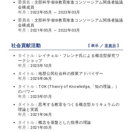
委員名：
文部科学省IB教育推進コンソーシアム関係者協議
会構成員
年月：
2022年05月 ～ 2023年03月
委員名：
文部科学省IB教育推進コンソーシアム関係者協議
会構成員
年月：
2021年05月 ～ 2022年03月
社会貢献活動
【 表示 ／
非表示
】
タイトル：
レイチェル・フレンチ氏による概念型探究ワ
ークショップ
年月：
2025年10月
タイトル：
地歴公民社会科の授業アドバイザー
年月：
2025年06月
タイトル：
TOK (Theory of Knowledge,「知の理論」）
のパワー
年月：
2025年01月
タイトル：
思考する教室をつくる概念型カリキュラムの
理論と実践
年月：
2021年06月
タイトル：
概念を基盤とした指導の理論
年月：
2021年03月