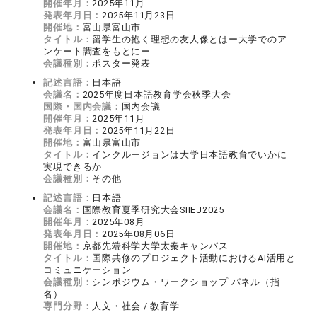
開催年月：
2025年11月
発表年月日：
2025年11月23日
開催地：
富山県富山市
タイトル：
留学生の抱く理想の友人像とはー大学でのア
ンケート調査をもとにー
会議種別：
ポスター発表
記述言語：
日本語
会議名：
2025年度日本語教育学会秋季大会
国際・国内会議：
国内会議
開催年月：
2025年11月
発表年月日：
2025年11月22日
開催地：
富山県富山市
タイトル：
インクルージョンは大学日本語教育でいかに
実現できるか
会議種別：
その他
記述言語：
日本語
会議名：
国際教育夏季研究大会SIIEJ2025
開催年月：
2025年08月
発表年月日：
2025年08月06日
開催地：
京都先端科学大学太秦キャンパス
タイトル：
国際共修のプロジェクト活動におけるAI活用と
コミュニケーション
会議種別：
シンポジウム・ワークショップ パネル（指
名）
専門分野：
人文・社会 / 教育学