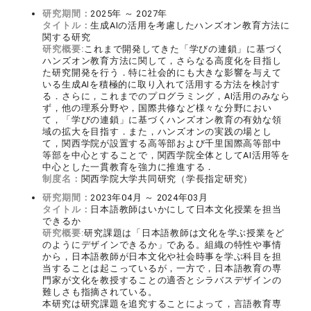
研究期間：
2025年 ～ 2027年
タイトル：
生成AIの活用を考慮したハンズオン教育方法に
関する研究
研究概要:
これまで開発してきた「学びの連鎖」に基づく
ハンズオン教育方法に関して，さらなる高度化を目指し
た研究開発を行う．特に社会的にも大きな影響を与えて
いる生成AIを積極的に取り入れて活用する方法を検討す
る．さらに，これまでのプログラミング，AI活用のみなら
ず，他の理系分野や，国際共修など様々な分野におい
て，「学びの連鎖」に基づくハンズオン教育の有効な領
域の拡大を目指す．また，ハンズオンの実践の場とし
て，関西学院が設置する高等部および千里国際高等部中
等部を中心とすることで，関西学院全体としてAI活用等を
中心とした一貫教育を強力に推進する．
制度名：
関西学院大学共同研究（学長指定研究）
研究期間：
2023年04月 ～ 2024年03月
タイトル：
日本語教師はいかにして日本文化授業を担当
できるか
研究概要:
研究課題は「日本語教師は文化を学ぶ授業をど
のようにデザインできるか」である。組織の特性や事情
から，日本語教師が日本文化や社会時事を学ぶ科目を担
当することは起こっているが，一方で，日本語教育の専
門家が文化を教授することの適否とシラバスデザインの
難しさも指摘されている。
本研究は研究課題を追究することによって，言語教育専