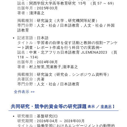
誌名：
関西学院大学高等教育研究 15号 （頁 57 ～ 69）
出版年月：
2025年03月
著者：
淺津嘉之
掲載種別：
研究論文（大学，研究機関等紀要）
専門分野：
人文・社会 / 日本語教育，人文・社会 / 外国
語教育
記述言語：
日本語
タイトル：
学習者の自律を促す活動と教師の役割―アンケ
ート調査・レポート作成を行う科目での実践例―
誌名：
中東・北アフリカ日本語教育 JLEMENA2023 （頁
118 ～ 134）
出版年月：
2024年08月
著者：
村上智里,荒瀬雅子,淺津嘉之
掲載種別：
研究論文（研究会，シンポジウム資料等）
共著区分：
共著
専門分野：
人文・社会 / 日本語教育
全件表示 >>
共同研究・競争的資金等の研究課題
【 表示 ／
非表示
】
研究種目：
基盤研究(C)
研究期間：
2026年04月 ～ 2028年03月
タイトル：
協働学習におけるエンゲージメントの動態的