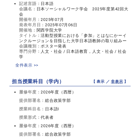
記述言語：
日本語
会議名：
日本ソーシャルワーク学会 2025年度第42回大
会
開催年月：
2025年07月
発表年月日：
2025年07月06日
開催地：
関西学院大学
タイトル：
活動型授業における「参加」とはなにかーイ
ンクルージョンを目指した大学日本語教師の取り組みー
会議種別：
ポスター発表
専門分野：
人文・社会 / 日本語教育，人文・社会 / 社会
学
全件表示 >>
担当授業科目（学内）
【 表示 ／
非表示
】
履修年度：
2026年度（西暦）
提供部署名：
総合政策学部
授業科目名：
日本語I
授業形式：
代表者
履修年度：
2026年度（西暦）
提供部署名：
総合政策学部