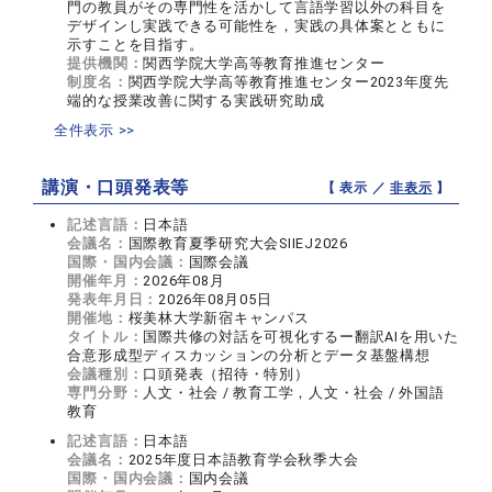
門の教員がその専門性を活かして言語学習以外の科目を
デザインし実践できる可能性を，実践の具体案とともに
示すことを目指す。
提供機関：
関西学院大学高等教育推進センター
制度名：
関西学院大学高等教育推進センター2023年度先
端的な授業改善に関する実践研究助成
全件表示 >>
講演・口頭発表等
【 表示 ／
非表示
】
記述言語：
日本語
会議名：
国際教育夏季研究大会SIIEJ2026
国際・国内会議：
国際会議
開催年月：
2026年08月
発表年月日：
2026年08月05日
開催地：
桜美林大学新宿キャンパス
タイトル：
国際共修の対話を可視化するー翻訳AIを用いた
合意形成型ディスカッションの分析とデータ基盤構想
会議種別：
口頭発表（招待・特別）
専門分野：
人文・社会 / 教育工学，人文・社会 / 外国語
教育
記述言語：
日本語
会議名：
2025年度日本語教育学会秋季大会
国際・国内会議：
国内会議