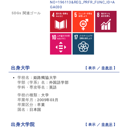
NO=196113&REQ_PRFR_FUNC_ID=A
GA030
SDGs 関連ゴール
出身大学
【 表示 ／
非表示
】
学校名：
姫路獨協大学
学部（学系）名：
外国語学部
学科・専攻等名：
英語
学校の種類：
大学
卒業年月：
2005年03月
卒業区分：
卒業
国名：
日本国
出身大学院
【 表示 ／
非表示
】