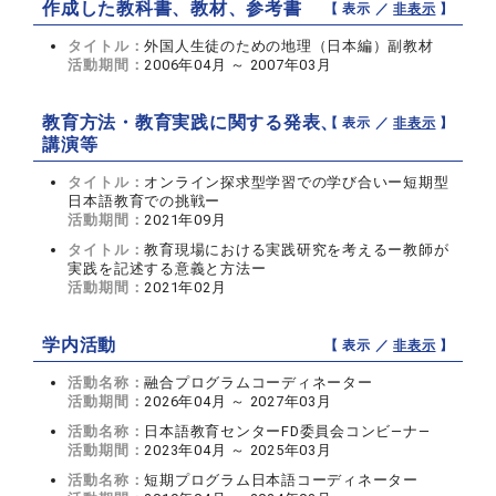
作成した教科書、教材、参考書
【 表示 ／
非表示
】
タイトル：
外国人生徒のための地理（日本編）副教材
活動期間：
2006年04月 ～ 2007年03月
教育方法・教育実践に関する発表、
【 表示 ／
非表示
】
講演等
タイトル：
オンライン探求型学習での学び合いー短期型
日本語教育での挑戦ー
活動期間：
2021年09月
タイトル：
教育現場における実践研究を考えるー教師が
実践を記述する意義と方法ー
活動期間：
2021年02月
学内活動
【 表示 ／
非表示
】
活動名称：
融合プログラムコーディネーター
活動期間：
2026年04月 ～ 2027年03月
活動名称：
日本語教育センターFD委員会コンビ―ナ―
活動期間：
2023年04月 ～ 2025年03月
活動名称：
短期プログラム日本語コーディネーター