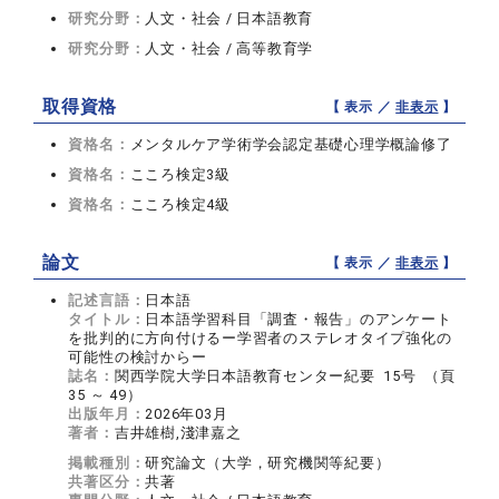
研究分野：
人文・社会 / 日本語教育
研究分野：
人文・社会 / 高等教育学
取得資格
【 表示 ／
非表示
】
資格名：
メンタルケア学術学会認定基礎心理学概論修了
資格名：
こころ検定3級
資格名：
こころ検定4級
論文
【 表示 ／
非表示
】
記述言語：
日本語
タイトル：
日本語学習科目「調査・報告」のアンケート
を批判的に方向付けるー学習者のステレオタイプ強化の
可能性の検討からー
誌名：
関西学院大学日本語教育センター紀要 15号 （頁
35 ～ 49）
出版年月：
2026年03月
著者：
吉井雄樹,淺津嘉之
掲載種別：
研究論文（大学，研究機関等紀要）
共著区分：
共著