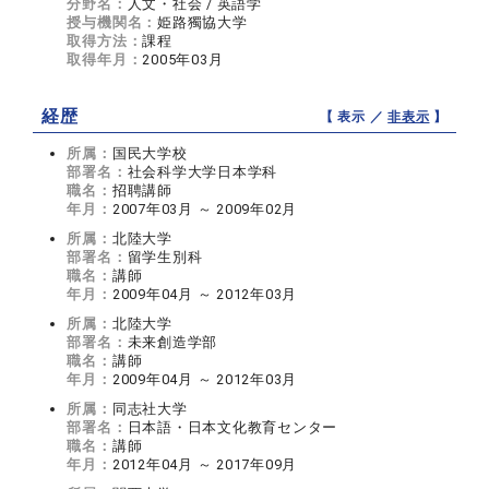
分野名：
人文・社会 / 英語学
授与機関名：
姫路獨協大学
取得方法：
課程
取得年月：
2005年03月
経歴
【 表示 ／
非表示
】
所属：
国民大学校
部署名：
社会科学大学日本学科
職名：
招聘講師
年月：
2007年03月 ～ 2009年02月
所属：
北陸大学
部署名：
留学生別科
職名：
講師
年月：
2009年04月 ～ 2012年03月
所属：
北陸大学
部署名：
未来創造学部
職名：
講師
年月：
2009年04月 ～ 2012年03月
所属：
同志社大学
部署名：
日本語・日本文化教育センター
職名：
講師
年月：
2012年04月 ～ 2017年09月