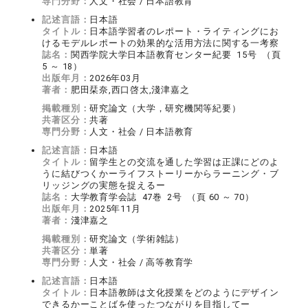
専門分野：
人文・社会 / 日本語教育
記述言語：
日本語
タイトル：
日本語学習者のレポート・ライティングにお
けるモデルレポートの効果的な活用方法に関する一考察
誌名：
関西学院大学日本語教育センター紀要 15号 （頁
5 ～ 18）
出版年月：
2026年03月
著者：
肥田栞奈,西口啓太,淺津嘉之
掲載種別：
研究論文（大学，研究機関等紀要）
共著区分：
共著
専門分野：
人文・社会 / 日本語教育
記述言語：
日本語
タイトル：
留学生との交流を通した学習は正課にどのよ
うに結びつくかーライフストーリーからラーニング・ブ
リッジングの実態を捉えるー
誌名：
大学教育学会誌 47巻 2号 （頁 60 ～ 70）
出版年月：
2025年11月
著者：
淺津嘉之
掲載種別：
研究論文（学術雑誌）
共著区分：
単著
専門分野：
人文・社会 / 高等教育学
記述言語：
日本語
タイトル：
日本語教師は文化授業をどのようにデザイン
できるかーことばを使ったつながりを目指してー