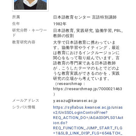
所属
日本語教育センター 言語特別講師
生年
1982年
研究分野・キーワー
日本語教育, 実践研究, 協働学習, PBL,
ド
教師の役割
教育研究内容
大学で日本語教育に携わっていま
す。協働学習やライティング，最近
は教育におけるインクルージョンに
関心をもって取り組んでいます。言
語教育の専門家である日本語教師
が，こうしたテーマのもとでどのよ
うな教育実践ができるのかを，実践
研究の立場から考えています。
（researchmap：
https://researchmap.jp/7000021463
）
メールアドレス
y.asazu@kwansei.ac.jp
シラバス情報
https://syllabus.kwansei.ac.jp/unias
v2/UnSSOLoginControlFree?
REQ_ACTION_DO=/AGA030PLS01Act
ion.do?
REQ_FUNCTION_JUMP_START_FLG
=1&SLB_LINK_DISP_FLG=654&TCH_