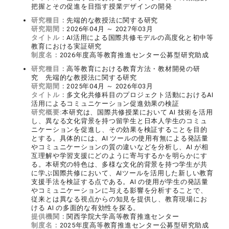
把握とその促進を目指す授業デザインの開発
研究種目：
先端的な教授法に関する研究
研究期間：
2026年04月 ～ 2027年03月
タイトル：
AI活用による国際共修モデルの高度化と初中等
教育における実証研究
制度名：
2026年度高等教育推進センター公募型研究助成
研究種目：
高等教育における教育方法・教材開発の研
究 先端的な教授法に関する研究
研究期間：
2025年04月 ～ 2026年03月
タイトル：
多文化共修科目のプロジェクト活動におけるAI
活用によるコミュニケーション促進効果の検証
研究概要:
本研究は、国際共修授業において AI 技術を活用
し、異なる文化背景を持つ留学生と日本人学生のコミュ
ニケーションを促進し、その効果を検証することを目的
とする。具体的には、AI ツールの使用有無による発話量
やコミュニケーションの質の違いなどを分析し、AI が相
互理解や学習支援にどのように寄与するかを明らかにす
る。本研究の特色は、多様な文化的背景を持つ学生が共
に学ぶ国際共修において、AIツールを活用した新しい教育
支援手法を検証する点である。AI の使用が学生の発話量
やコミュニケーションに与える影響を分析することで、
従来とは異なる視点からの知見を提供し、教育現場にお
ける AI の多面的な有効性を探る。
提供機関：
関西学院大学高等教育推進センター
制度名：
2025年度高等教育推進センター公募型研究助成