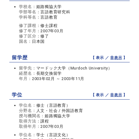
学校名：
姫路獨協大学
学部等名：
言語教育研究科
学科等名：
言語教育
修了課程：
修士課程
修了年月：
2007年03月
修了区分：
修了
国名：
日本国
留学歴
【 表示 ／
非表示
】
留学先：
マードック大学（Murdoch University）
経歴名：
長期交換留学
年月：
2003年02月 ～ 2003年11月
学位
【 表示 ／
非表示
】
学位名：
修士（言語教育）
分野名：
人文・社会 / 外国語教育
授与機関名：
姫路獨協大学
取得方法：
課程
取得年月：
2007年03月
学位名：
学士（言語文化）