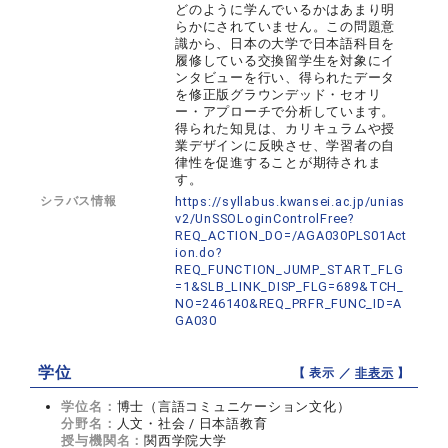
どのように学んでいるかはあまり明
らかにされていません。この問題意
識から、日本の大学で日本語科目を
履修している交換留学生を対象にイ
ンタビューを行い、得られたデータ
を修正版グラウンデッド・セオリ
ー・アプローチで分析しています。
得られた知見は、カリキュラムや授
業デザインに反映させ、学習者の自
律性を促進することが期待されま
す。
シラバス情報
https://syllabus.kwansei.ac.jp/unias
v2/UnSSOLoginControlFree?
REQ_ACTION_DO=/AGA030PLS01Act
ion.do?
REQ_FUNCTION_JUMP_START_FLG
=1&SLB_LINK_DISP_FLG=689&TCH_
NO=246140&REQ_PRFR_FUNC_ID=A
GA030
学位
【 表示 ／
非表示
】
学位名：
博士（言語コミュニケーション文化）
分野名：
人文・社会 / 日本語教育
授与機関名：
関西学院大学