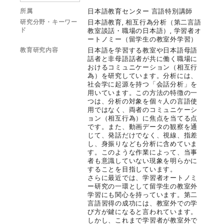
所属
日本語教育センター 言語特別講師
研究分野・キーワー
日本語教育, 相互行為分析（第二言語
ド
教室談話・職場の日本語）, 学習者オ
ートノミー（留学生の教室外学習）
教育研究内容
日本語を学習する教室や日本語母語
話者と非母語話者が共に働く職場に
おけるコミュニケーション（相互行
為）を研究しています。分析には、
社会学に起源を持つ「会話分析」を
用いています。この方法の特徴の一
つは、分析の対象を個々人の言語使
用ではなく、両者のコミュニケーシ
ョン（相互行為）に焦点を当てる点
です。また、動画データの観察を通
じて、発話だけでなく、視線、指差
し、身振りなども分析に含めていま
す。このような作業によって、当事
者も意識していない現象を明らかに
することを目指しています。
さらに最近では、学習者オートノミ
ー研究の一環として留学生の教室外
学習にも関心を持っています。第二
言語習得の成功には、教室外での学
び方が鍵になると言われています。
しかし、これまで学習者が教室外で