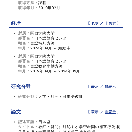
取得方法：
課程
取得年月：
2019年02月
経歴
【 表示 ／
非表示
】
所属：
関西学院大学
部署名：
日本語教育センター
職名：
言語特別講師
年月：
2024年09月 ～ 継続中
所属：
関西学院大学
部署名：
日本語教育センター
職名：
言語教育常勤講師
年月：
2019年09月 ～ 2024年09月
研究分野
【 表示 ／
非表示
】
研究分野：
人文・社会 / 日本語教育
論文
【 表示 ／
非表示
】
記述言語：
日本語
タイトル：
教師の発問に対処する学習者間の相互行為:初
級日本語の一斉授業における相互行為分析