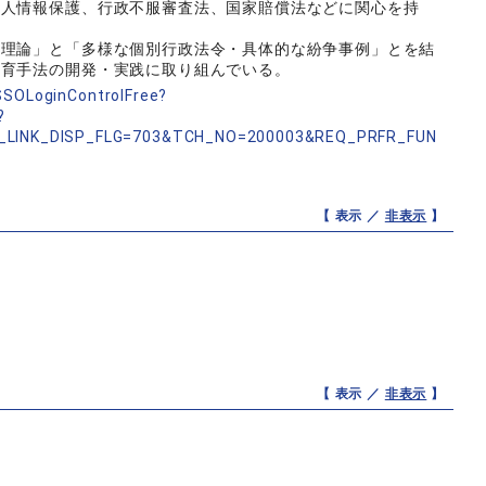
個人情報保護、行政不服審査法、国家賠償法などに関心を持
法理論」と「多様な個別行政法令・具体的な紛争事例」とを結
教育手法の開発・実践に取り組んでいる。
nSSOLoginControlFree?
?
_LINK_DISP_FLG=703&TCH_NO=200003&REQ_PRFR_FUN
【 表示 ／
非表示
】
【 表示 ／
非表示
】