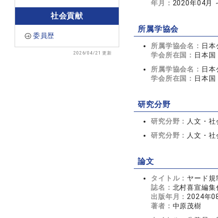
年月：
2020年04月
社会貢献
所属学協会
委員歴
所属学協会名：
日本
2026/04/21 更新
学会所在国：
日本国
所属学協会名：
日本
学会所在国：
日本国
研究分野
研究分野：
人文・社会
研究分野：
人文・社会
論文
タイトル：
ヤード規
誌名：
北村喜宣編集代
出版年月：
2024年0
著者：
中原茂樹