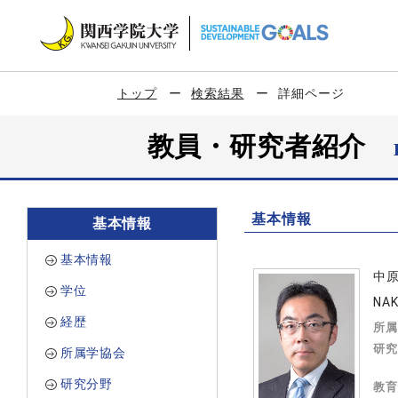
トップ
検索結果
詳細ページ
教員・研究者紹介
基本情報
基本情報
基本情報
中
学位
NAK
経歴
所属
研究
所属学協会
研究分野
教育