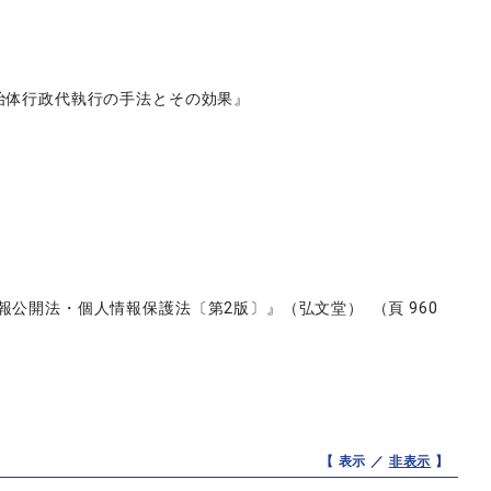
治体行政代執行の手法とその効果』
公開法・個人情報保護法〔第2版〕』（弘文堂） （頁 960
【 表示 ／
非表示
】