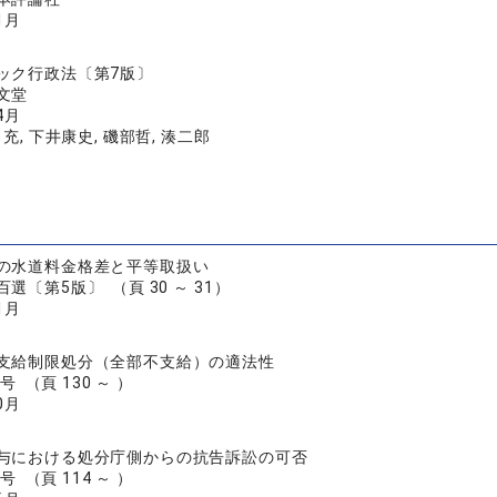
1月
ック行政法〔第7版〕
文堂
4月
充, 下井康史, 磯部哲, 湊二郎
の水道料金格差と平等取扱い
選〔第5版〕 （頁 30 ～ 31）
1月
支給制限処分（全部不支給）の適法性
号 （頁 130 ～ ）
0月
与における処分庁側からの抗告訴訟の可否
号 （頁 114 ～ ）