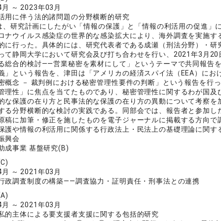
4月 ～ 2023年03月
活用に伴う法的諸問題の分野横断的研究
度は、研究計画にしたがい「情報の保護」と「情報の利活用の促進」
ロナウイルス感染症の世界的な感染拡大により、海外調査を実施す
的に行った。具体的には、研究代表者である成瀬（刑法分野）・研
って静岡大学において研究会及び打ち合わせを行い、2021年3月2
る総合的検討――営業秘密を素材にして」というテーマで共同報告
義」という報告を、津田は「アメリカの経済スパイ法（EEA）にお
密概念 － 裁判例における秘密管理性要件の判断」という報告を行
管理性」に焦点を当てたものであり、秘密管理性に関するわが国及
的な保護の在り方と民事法的な保護の在り方の異動について考察を
する分野横断的な検討の実践である。同部会では、報告者と参加し
原稿に加筆・修正を施したものを電子ジャーナルに掲載する方向で
保護や情報の利活用に関係する行政法上・民法上の基礎理論に関す
振興会
成事業 基盤研究(B)
C)
4月 ～ 2021年03月
行政調査制度の構築――調査協力・証明責任・刑事法との連携
A)
4月 ～ 2021年03月
私的主体による要支援者支援に関する包括的研究