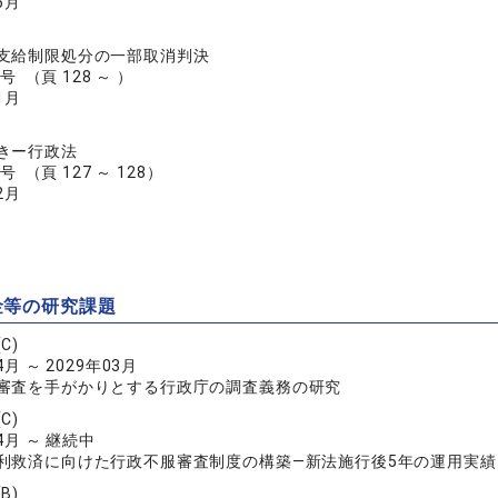
6月
支給制限処分の一部取消判決
号 （頁 128 ～ ）
1月
きー行政法
号 （頁 127 ～ 128）
2月
金等の研究課題
C)
4月 ～ 2029年03月
審査を手がかりとする行政庁の調査義務の研究
C)
04月 ～ 継続中
利救済に向けた行政不服審査制度の構築―新法施行後5年の運用実績
B)