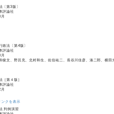
法〔第3版〕
本評論社
3月
行政法〔第4版〕
本評論社
8月
和俊文、野呂充、北村和生、佐伯祐二、長谷川佳彦、湊二郎、横田
法［第４版］
本評論社
2月
リンクを表示
法 判例演習
本評論社