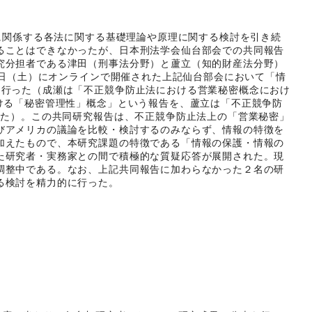
に関係する各法に関する基礎理論や原理に関する検討を引き続
ることはできなかったが、日本刑法学会仙台部会での共同報告
究分担者である津田（刑事法分野）と蘆立（知的財産法分野）
0日（土）にオンラインで開催された上記仙台部会において「情
を行った（成瀬は「不正競争防止法における営業秘密概念におけ
ける「秘密管理性」概念」という報告を、蘆立は「不正競争防
った）。この共同研究報告は、不正競争防止法上の「営業秘密」
びアメリカの議論を比較・検討するのみならず、情報の特徴を
加えたもので、本研究課題の特徴である「情報の保護・情報の
た研究者・実務家との間で積極的な質疑応答が展開された。現
調整中である。なお、上記共同報告に加わらなかった２名の研
る検討を精力的に行った。