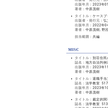
出版年月：
2023年0
著者：
中原茂樹
タイトル：
ケースブ
出版者・発行元：
弘
出版年月：
2022年0
著者：
中原茂樹, 野呂
担当範囲：
共編
MISC
タイトル：
別荘住民
誌名：
地方自治判例百
出版年月：
2023年1
著者：
中原茂樹
タイトル：
退職手当
誌名：
法学教室 517
出版年月：
2023年1
著者：
中原茂樹
タイトル：
裁定的関
誌名：
法学教室 513