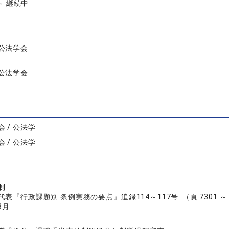
 ～ 継続中
公法学会
公法学会
 / 公法学
 / 公法学
制
表『行政課題別 条例実務の要点』追録114～117号 （頁 7301 ～ 
8月