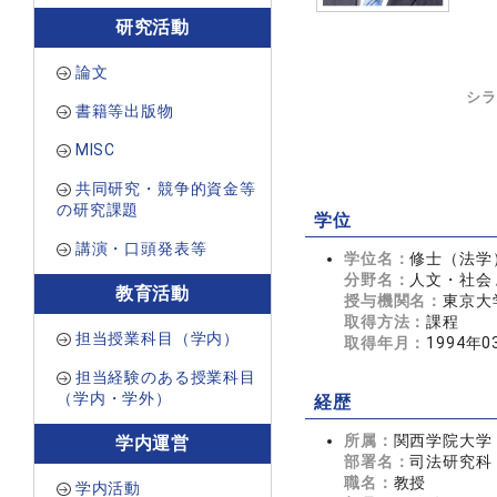
研究活動
論文
シラ
書籍等出版物
MISC
共同研究・競争的資金等
の研究課題
学位
講演・口頭発表等
学位名：
修士（法学
分野名：
人文・社会 
教育活動
授与機関名：
東京大
取得方法：
課程
担当授業科目（学内）
取得年月：
1994年0
担当経験のある授業科目
（学内・学外）
経歴
所属：
関西学院大学
学内運営
部署名：
司法研究科
職名：
教授
学内活動