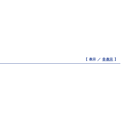
【 表示 ／
非表示
】