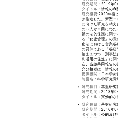
研究期間：
2019年0
タイトル：
情報の利
研究概要:
2020年
き推進した。新型コ
に向けた研究を精力
の３人が２回にわた
報の法的保護に関す
る『秘密管理』の意
止法における営業秘
の要件である「秘密
踏まえつつ、刑事法
利活用の促進」に関
在、当該共同報告の
究分担者は、情報の
提供機関：
日本学術
制度名：
科学研究費助
研究種目：
基盤研究(
研究期間：
2018年0
タイトル：
実効的な
研究種目：
基盤研究(
研究期間：
2016年0
タイトル：
公的及び