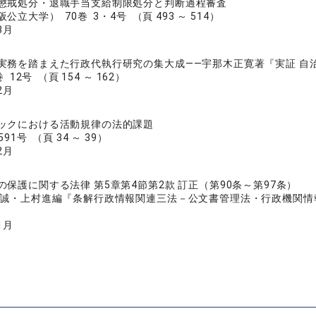
懲戒処分・退職手当支給制限処分と判断過程審査
立大学） 70巻 3・4号 （頁 493 ～ 514）
3月
実務を踏まえた行政代執行研究の集大成――宇那木正寛著『実証 自
 12号 （頁 154 ～ 162）
2月
ックにおける活動規律の法的課題
91号 （頁 34 ～ 39）
2月
の保護に関する法律 第5章第4節第2款 訂正（第90条～第97条）
藤誠・上村進編『条解行政情報関連三法－公文書管理法・行政機関情報
1月