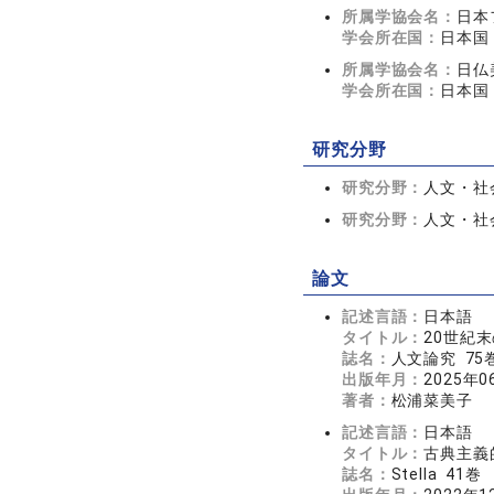
所属学協会名：
日本
学会所在国：
日本国
所属学協会名：
日仏
学会所在国：
日本国
研究分野
研究分野：
人文・社
研究分野：
人文・社
論文
記述言語：
日本語
タイトル：
20世紀
誌名：
人文論究 75巻
出版年月：
2025年0
著者：
松浦菜美子
記述言語：
日本語
タイトル：
古典主義
誌名：
Stella 41巻