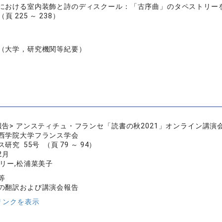
における室内装飾と詩のディスクール：「古序曲」のタペストリー
 （頁 225 ～ 238）
（大学，研究機関等紀要）
報告> アンスティチュ・フランセ「読書の秋2021」オンライン講演
西学院大学フランス学会
究 55号 （頁 79 ～ 94）
2月
マリー,松浦菜美子
等
の翻訳および講演会報告
リンクを表示