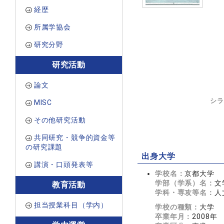
経歴
所属学協会
研究分野
研究活動
論文
シラ
MISC
その他研究活動
共同研究・競争的資金等
の研究課題
出身大学
講演・口頭発表等
学校名：
京都大学
学部（学系）名：
文
教育活動
学科・専攻等名：
人
担当授業科目（学内）
学校の種類：
大学
卒業年月：
2008年