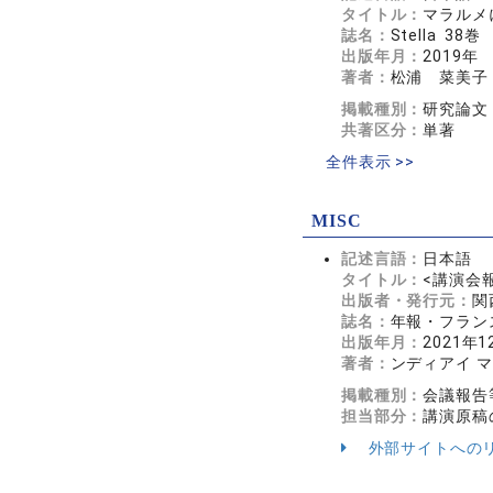
タイトル：
マラルメ
誌名：
Stella 38巻
出版年月：
2019年
著者：
松浦 菜美子
掲載種別：
研究論文
共著区分：
単著
全件表示 >>
MISC
記述言語：
日本語
タイトル：
<講演会
出版者・発行元：
関
誌名：
年報・フランス研
出版年月：
2021年1
著者：
ンディアイ 
掲載種別：
会議報告
担当部分：
講演原稿
外部サイトへの