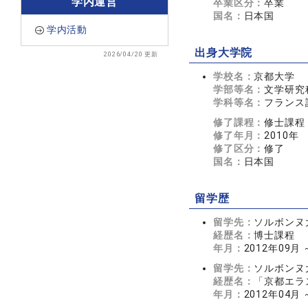
学内運営
卒業区分：
卒業
国名：
日本国
学内活動
出身大学院
2026/04/20 更新
学校名：
京都大学
学部等名：
文学研究
学科等名：
フランス
修了課程：
修士課程
修了年月：
2010年
修了区分：
修了
国名：
日本国
留学歴
留学先：
ソルボンヌ大学
経歴名：
博士課程
年月：
2012年09月 
留学先：
ソルボンヌ大学
経歴名：
「京都エラ
年月：
2012年04月 