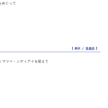
をめぐって
【 表示 ／
非表示
】
会 マリー・ンディアイを迎えて