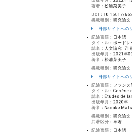
出版年月：
2022年1
著者：
松浦菜美子
DOI：
10.15017/66
掲載種別：
研究論文
外部サイトへの
記述言語：
日本語
タイトル：
ボードレ
誌名：
人文論究 71巻
出版年月：
2021年0
著者：
松浦菜美子
掲載種別：
研究論文
外部サイトへの
記述言語：
フランス
タイトル：
Genèse d
誌名：
Études de l
出版年月：
2020年
著者：
Namiko Mats
掲載種別：
研究論文
共著区分：
単著
記述言語：
日本語