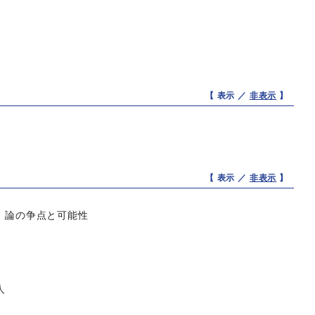
【 表示 ／
非表示
】
【 表示 ／
非表示
】
体」論の争点と可能性
人