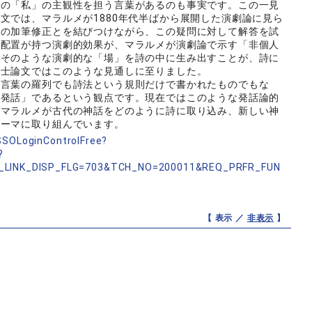
その「私」の主観性を担う言葉があるのも事実です。この一見
文では、マラルメが1880年代半ばから展開した演劇論に見ら
詩の加筆修正とを結びつけながら、この疑問に対して解答を試
の配置が持つ演劇的効果が、マラルメが演劇論で示す「非個人
、そのような演劇的な「場」を詩の中に生み出すことが、詩に
博士論文ではこのような見通しに至りました。
言葉の羅列でも詩法という規則だけで書かれたものでもな
「発話」であるという観点です。現在ではこのような発話論的
人マラルメが古代の神話をどのように詩に取り込み、新しい神
テーマに取り組んでいます。
nSSOLoginControlFree?
?
_LINK_DISP_FLG=703&TCH_NO=200011&REQ_PRFR_FUN
【 表示 ／
非表示
】