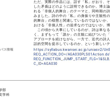
ただ、実際の作品には、話す「私」がおり、
した矛盾はどのように説明できるのか。博士論
れる「非個人的舞台」のテーマと、同時期の
みました。詩の中の「私」の身振りや主観性
的舞台」の様態と関連しているのではないか
おける「非個人性」の追求なのではないか。
この頃から大事にしているのが、詩は単なる
く、まずもって「誰か」の主観に結びついた
アプローチを続けながら、一方で、近代の詩
話的空間を提示しているのか、という新しい
バス情報
https://syllabus.kwansei.ac.jp/uniasv2/U
REQ_ACTION_DO=/AGA030PLS01Action.do
REQ_FUNCTION_JUMP_START_FLG=1&SLB
C_ID=AGA030
学部
文学科