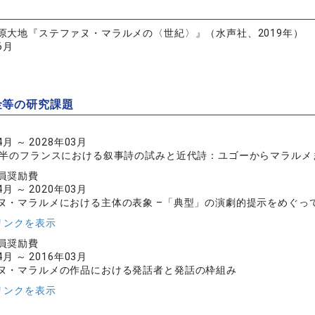
原大地『ステファヌ・マラルメの〈世紀〉』（水声社、2019年）
6月
金等の研究課題
4月 ～ 2028年03月
後半のフランスにおける叙事詩の試みと近代詩：ユゴーからマラルメ
員奨励費
4月 ～ 2020年03月
ヌ・マラルメにおける主体の表象 –「典型」の演劇的提示をめぐっ
リンクを表示
員奨励費
4月 ～ 2016年03月
ヌ・マラルメの作品における発話者と発話の枠組み
リンクを表示