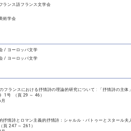
フランス語フランス文学会
美術学会
会 / ヨーロッパ文学
会 / ヨーロッパ文学
末のフランスにおける抒情詩の理論的研究について : 「抒情詩の主
 1号 （頁 29 ～ 46）
6月
的抒情詩とロマン主義的抒情詩：シャルル・バトゥーとスタール夫
 （頁 247 ～ 261）