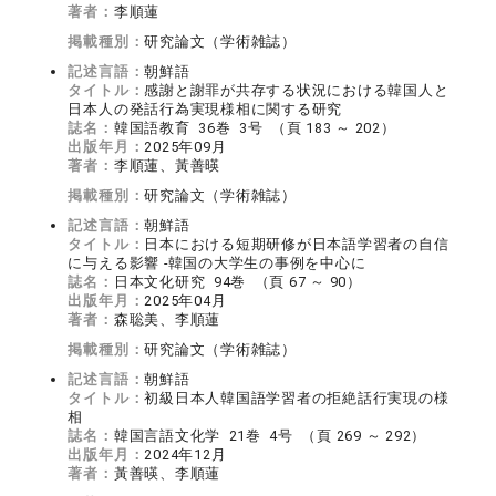
著者：
李順蓮
掲載種別：
研究論文（学術雑誌）
記述言語：
朝鮮語
タイトル：
感謝と謝罪が共存する状況における韓国人と
日本人の発話行為実現様相に関する研究
誌名：
韓国語教育 36巻 3号 （頁 183 ～ 202）
出版年月：
2025年09月
著者：
李順蓮、黃善暎
掲載種別：
研究論文（学術雑誌）
記述言語：
朝鮮語
タイトル：
日本における短期研修が日本語学習者の自信
に与える影響 -韓国の大学生の事例を中心に
誌名：
日本文化研究 94巻 （頁 67 ～ 90）
出版年月：
2025年04月
著者：
森聡美、李順蓮
掲載種別：
研究論文（学術雑誌）
記述言語：
朝鮮語
タイトル：
初級日本人韓国語学習者の拒絶話行実現の様
相
誌名：
韓国言語文化学 21巻 4号 （頁 269 ～ 292）
出版年月：
2024年12月
著者：
黃善暎、李順蓮