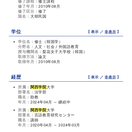
修了課程：
修士課程
修了年月：
2010年08月
修了区分：
修了
国名：
大韓民国
学位
【 表示 ／
非表示
】
学位名：
修士（韓国学）
分野名：
人文・社会 / 外国語教育
授与機関名：
梨花女子大学校（韓国）
取得方法：
論文
取得年月：
2010年08月
経歴
【 表示 ／
非表示
】
所属：
関西学院
大学
部署名：
法学部
職名：
助教
年月：
2024年04月 ～ 継続中
所属：
関西学院
大学
部署名：
言語教育研究センター
職名：
講師
年月：
2020年04月 ～ 2024年03月