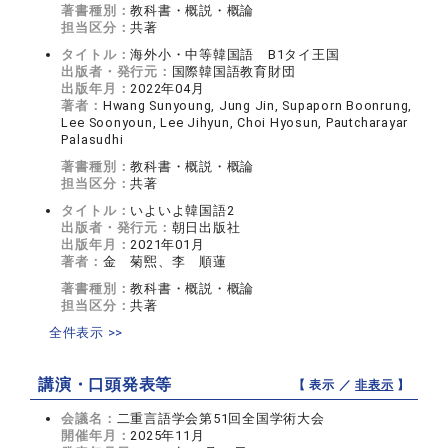
著書種別：
教科書・概説・概論
担当区分：
共著
タイトル：
海外小・中等韓国語 B1タイ王国
出版者・発行元：
国際韓国語教育財団
出版年月：
2022年04月
著者：
Hwang Sunyoung, Jung Jin, Supaporn Boonrung,
Lee Soonyoun, Lee Jihyun, Choi Hyosun, Pautcharayar
Palasudhi
著書種別：
教科書・概説・概論
担当区分：
共著
タイトル：
いよいよ韓国語2
出版者・発行元：
朝日出版社
出版年月：
2021年01月
著者：
金 菊煕、李 順蓮
著書種別：
教科書・概説・概論
担当区分：
共著
全件表示 >>
講演・口頭発表等
【 表示 ／
非表示
】
会議名：
二重言語学会第51回全国学術大会
開催年月：
2025年11月