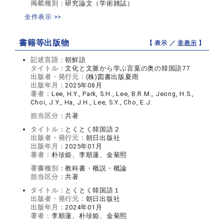
掲載種別：
研究論文（学術雑誌）
全件表示 >>
書籍等出版物
【 表示 ／
非表示
】
記述言語：
朝鮮語
タイトル：
文化と文脈から学ぶ言葉の奥の韓国語77
出版者・発行元：
(株)図書出版夏雨
出版年月：
2025年08月
著者：
Lee, H.Y., Park, S.H., Lee, B.R.M., Jeong, H.S.,
Choi, J.Y., Ha, J.H., Lee, S.Y., Cho, E.J.
担当区分：
共著
タイトル：
とくとく韓国語２
出版者・発行元：
朝日出版社
出版年月：
2025年01月
著者：
朴珍姫、李順蓮、金菊熙
著書種別：
教科書・概説・概論
担当区分：
共著
タイトル：
とくとく韓国語１
出版者・発行元：
朝日出版社
出版年月：
2024年01月
著者：
李順蓮、朴珍姫、金菊熙