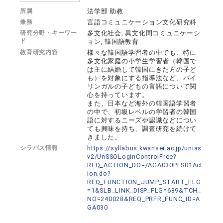
所属
法学部 助教
兼務
言語コミュニケーション文化研究科
研究分野・キーワー
多文化社会, 異文化間コミュニケーシ
ド
ョン, 韓国語教育
教育研究内容
様々な韓国語学習者の中でも、特に
多文化家庭の小学生学習者（韓国で
は主に結婚して韓国にきた方の子ど
も）を対象にする指導法など、バイ
リンガルの子どもの言語について関
心を持っています。
また、日本など海外の韓国語学習者
の中で、初級レベルの学習者の韓国
語に対するニーズや認識などについ
ても興味を持ち、調査研究を続けて
きました。
シラバス情報
https://syllabus.kwansei.ac.jp/unias
v2/UnSSOLoginControlFree?
REQ_ACTION_DO=/AGA030PLS01Act
ion.do?
REQ_FUNCTION_JUMP_START_FLG
=1&SLB_LINK_DISP_FLG=689&TCH_
NO=240028&REQ_PRFR_FUNC_ID=A
GA030