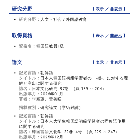
研究分野
【 表示 ／
非表示
】
研究分野：
人文・社会 / 外国語教育
取得資格
【 表示 ／
非表示
】
資格名：
韓国語教員1級
論文
【 表示 ／
非表示
】
記述言語：
朝鮮語
タイトル：
日本人韓国語初級学習者の「-겠-」に対する理
解と産出に関する研究
誌名：
日本文化研究 97巻 （頁 189 ～ 204）
出版年月：
2026年01月
著者：
李順蓮、黃善暎
掲載種別：
研究論文（学術雑誌）
記述言語：
朝鮮語
タイトル：
日本人大学生韓国語初級学習者の呼称語使用
に関する研究
誌名：
韓国言語文化学 22巻 4号 （頁 229 ～ 247）
出版年月：
2025年12月