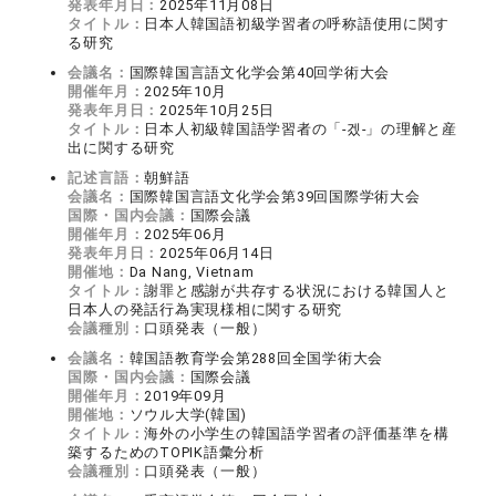
発表年月日：
2025年11月08日
タイトル：
日本人韓国語初級学習者の呼称語使用に関す
る研究
会議名：
国際韓国言語文化学会第40回学術大会
開催年月：
2025年10月
発表年月日：
2025年10月25日
タイトル：
日本人初級韓国語学習者の「‐겠‐」の理解と産
出に関する研究
記述言語：
朝鮮語
会議名：
国際韓国言語文化学会第39回国際学術大会
国際・国内会議：
国際会議
開催年月：
2025年06月
発表年月日：
2025年06月14日
開催地：
Da Nang, Vietnam
タイトル：
謝罪と感謝が共存する状況における韓国人と
日本人の発話行為実現様相に関する研究
会議種別：
口頭発表（一般）
会議名：
韓国語教育学会第288回全国学術大会
国際・国内会議：
国際会議
開催年月：
2019年09月
開催地：
ソウル大学(韓国)
タイトル：
海外の小学生の韓国語学習者の評価基準を構
築するためのTOPIK語彙分析
会議種別：
口頭発表（一般）