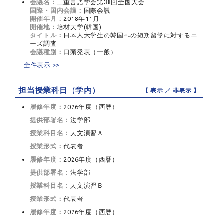
会議名：
二重言語学会第38回全国大会
国際・国内会議：
国際会議
開催年月：
2018年11月
開催地：
培材大学(韓国)
タイトル：
日本人大学生の韓国への短期留学に対するニ
ーズ調査
会議種別：
口頭発表（一般）
全件表示 >>
担当授業科目（学内）
【 表示 ／
非表示
】
履修年度：
2026年度（西暦）
提供部署名：
法学部
授業科目名：
人文演習Ａ
授業形式：
代表者
履修年度：
2026年度（西暦）
提供部署名：
法学部
授業科目名：
人文演習Ｂ
授業形式：
代表者
履修年度：
2026年度（西暦）