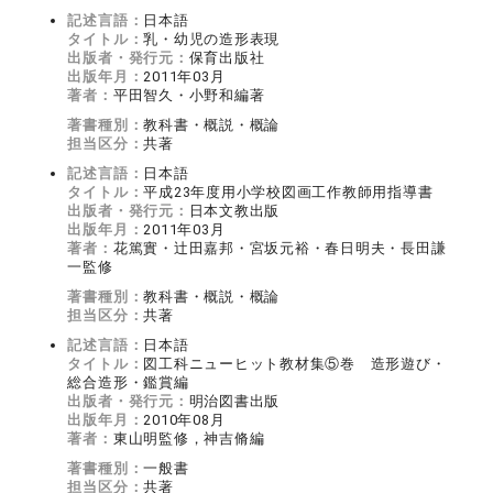
記述言語：
日本語
タイトル：
乳・幼児の造形表現
出版者・発行元：
保育出版社
出版年月：
2011年03月
著者：
平田智久・小野和編著
著書種別：
教科書・概説・概論
担当区分：
共著
記述言語：
日本語
タイトル：
平成23年度用小学校図画工作教師用指導書
出版者・発行元：
日本文教出版
出版年月：
2011年03月
著者：
花篤實・辻田嘉邦・宮坂元裕・春日明夫・長田謙
一監修
著書種別：
教科書・概説・概論
担当区分：
共著
記述言語：
日本語
タイトル：
図工科ニューヒット教材集⑤巻 造形遊び・
総合造形・鑑賞編
出版者・発行元：
明治図書出版
出版年月：
2010年08月
著者：
東山明監修，神吉脩編
著書種別：
一般書
担当区分：
共著