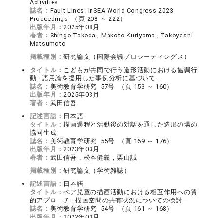
Activities
誌名：
Fault Lines: InSEA World Congress 2023
Proceedings （頁 208 ～ 222）
出版年月：
2025年08月
著者：
Shingo Takeda , Makoto Kuriyama , Takeyoshi
Matsumoto
掲載種別：
研究論文（国際会議プロシーディングス）
タイトル：
こどもが共同で行う造形活動における協調行
動―語用論を援用した事例分析に基づいて―
誌名：
美術教育学研究 57号 （頁 153 ～ 160）
出版年月：
2025年03月
著者：
武田信吾
記述言語：
日本語
タイトル：
描画過程と活動後の対話を通した造形の場の
協同生成
誌名：
美術教育学研究 55号 （頁 169 ～ 176）
出版年月：
2023年03月
著者：
武田信吾，松本健義，栗山誠
掲載種別：
研究論文（学術雑誌）
記述言語：
日本語
タイトル：
ペア児童の描画活動における相互作用への質
的アプローチ―描画空間の共有状況についての検討―
誌名：
美術教育学研究 54号 （頁 161 ～ 168）
出版年月：
2022年03月