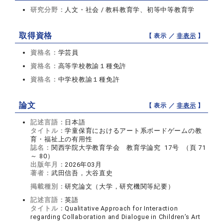
研究分野：
人文・社会 / 教科教育学、初等中等教育学
取得資格
【 表示 ／
非表示
】
資格名：
学芸員
資格名：
高等学校教諭１種免許
資格名：
中学校教諭１種免許
論文
【 表示 ／
非表示
】
記述言語：
日本語
タイトル：
学童保育におけるアート系ボードゲームの教
育・福祉上の有用性
誌名：
関西学院大学教育学会 教育学論究 17号 （頁 71
～ 80）
出版年月：
2026年03月
著者：
武田信吾，大谷直史
掲載種別：
研究論文（大学，研究機関等紀要）
記述言語：
英語
タイトル：
Qualitative Approach for Interaction
regarding Collaboration and Dialogue in Children’s Art