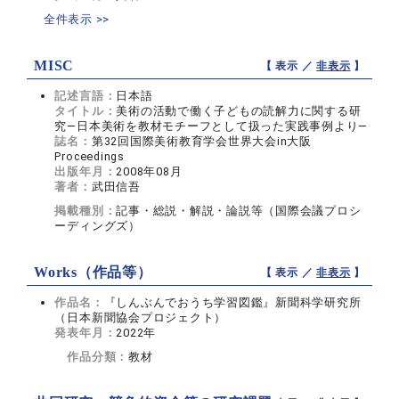
全件表示 >>
MISC
【 表示 ／
非表示
】
記述言語：
日本語
タイトル：
美術の活動で働く子どもの読解力に関する研
究―日本美術を教材モチーフとして扱った実践事例より―
誌名：
第32回国際美術教育学会世界大会in大阪
Proceedings
出版年月：
2008年08月
著者：
武田信吾
掲載種別：
記事・総説・解説・論説等（国際会議プロシ
ーディングズ）
Works（作品等）
【 表示 ／
非表示
】
作品名：
『しんぶんでおうち学習図鑑』新聞科学研究所
（日本新聞協会プロジェクト）
発表年月：
2022年
作品分類：
教材