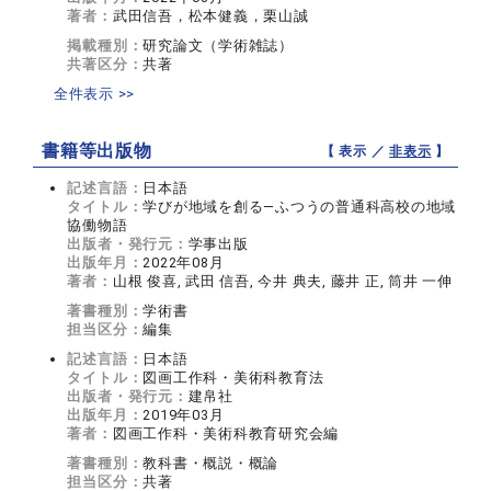
著者：
武田信吾，松本健義，栗山誠
掲載種別：
研究論文（学術雑誌）
共著区分：
共著
全件表示 >>
書籍等出版物
【 表示 ／
非表示
】
記述言語：
日本語
タイトル：
学びが地域を創る―ふつうの普通科高校の地域
協働物語
出版者・発行元：
学事出版
出版年月：
2022年08月
著者：
山根 俊喜, 武田 信吾, 今井 典夫, 藤井 正, 筒井 一伸
著書種別：
学術書
担当区分：
編集
記述言語：
日本語
タイトル：
図画工作科・美術科教育法
出版者・発行元：
建帛社
出版年月：
2019年03月
著者：
図画工作科・美術科教育研究会編
著書種別：
教科書・概説・概論
担当区分：
共著