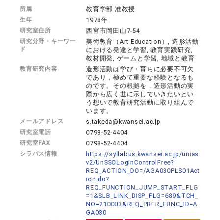
所属
教育学部 准教授
生年
1978年
研究室住所
西宮市岡田山7-54
研究分野・キーワー
美術教育（Art Education）, 造形活動
ド
における発達と学習, 教育実践研究,
教材開発, ゲームと学習, 地域と教育
教育研究内容
造形活動は学び・育ちに必要不可欠
であり，極めて重要な経験となるも
のです。その根拠を，造形活動の実
際から広く世に示していきたいとい
う想いで教育研究活動に取り組んで
います。
メールアドレス
s.takeda@kwansei.ac.jp
研究室電話
0798-52-4404
研究室FAX
0798-52-4404
シラバス情報
https://syllabus.kwansei.ac.jp/unias
v2/UnSSOLoginControlFree?
REQ_ACTION_DO=/AGA030PLS01Act
ion.do?
REQ_FUNCTION_JUMP_START_FLG
=1&SLB_LINK_DISP_FLG=689&TCH_
NO=210003&REQ_PRFR_FUNC_ID=A
GA030