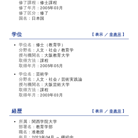
修了課程：
修士課程
修了年月：
2005年03月
修了区分：
修了
国名：
日本国
学位
【 表示 ／
非表示
】
学位名：
修士（教育学）
分野名：
人文・社会 / 教育学
授与機関名：
大阪教育大学
取得方法：
課程
取得年月：
2005年05月
学位名：
芸術学
分野名：
人文・社会 / 芸術実践論
授与機関名：
大阪芸術大学
取得方法：
課程
取得年月：
2003年03月
経歴
【 表示 ／
非表示
】
所属：
関西学院大学
部署名：
教育学部
職名：
准教授
年月：
2023年04月 ～ 継続中