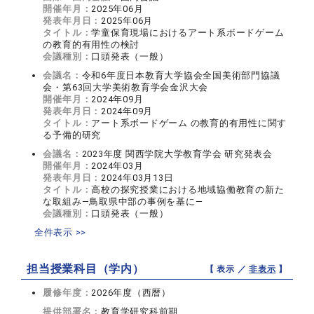
開催年月：
2025年06月
発表年月日：
2025年06月
タイトル：
学童保育現場におけるアート系ボードゲーム
の教育的有用性の検討
会議種別：
口頭発表（一般）
会議名：
令和6年度日本教育大学協会全国美術部門協議
会・第63回大学美術教育学会金沢大会
開催年月：
2024年09月
発表年月日：
2024年09月
タイトル：
アート系ボードゲーム の教育的有用性に関す
る予備的研究
会議名：
2023年度 関西学院大学教育学会 研究発表会
開催年月：
2024年03月
発表年月日：
2024年03月13日
タイトル：
高校の探究授業における地域協働教育の新た
な取組み―鳥取県中部の事例を基に―
会議種別：
口頭発表（一般）
全件表示 >>
担当授業科目（学内）
【 表示 ／
非表示
】
履修年度：
2026年度（西暦）
提供部署名：
教育学研究科前期