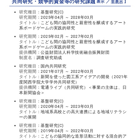
共同研究・競争的資金等の研究課題
【 表示 ／
非表示
】
研究種目：
基盤研究(C)
研究期間：
2025年04月 ～ 2028年03月
タイトル：
こども間の協同性と親密性を醸成するアート
系ボードゲームの実践的研究
研究期間：
2025年02月 ～ 2027年02月
タイトル：
こども間の協同性と親密性を醸成するアート
系ボードゲームの実践的研究
提供機関：
公益財団法人科学技術融合振興財団
制度名：
調査研究助成
研究種目：
国内共同研究
研究期間：
2021年07月 ～ 2022年03月
タイトル：
新聞を使った図工系アイデアの開発（2021年
度関西学院大学学外共同研究）
提供機関：
電通ライブ（共同研究）＜事業の主体は、日
本新聞協会＞
研究種目：
基盤研究(C)
研究期間：
2020年04月 ～ 2023年03月
タイトル：
地域系高校との高大連携による地域リテラシ
ーの展開
研究種目：
基盤研究(C)
研究期間：
2019年04月 ～ 2022年03月
タイトル：
こどもの協同的な造形活動に対する混合的ア