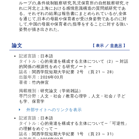
ループの,条件統制観察研究,乳児保育所の自然観察研究,そ
れに河北と上海における感情意識構造の質問紙研究であ
る。それぞれの結果は報告書にまとめられているが,全体
を通じて,日本の母親や保育者が受け身姿勢であるのに対
して,中国の母親や保育者の,指導をすることに対する強い
姿勢が描き出された。
論文
【 表示 ／
非表示
】
記述言語：
日本語
タイトル：
心的発達を構成する主体について（2）― 対話
的関係の根源性をめぐる研究ノート ―
誌名：
関西学院短期大学紀要 2号 （頁 21 ～ 28）
出版年月：
2026年03月
著者：
竹内伸宜
掲載種別：
研究論文（学術雑誌）
専門分野：
人文・社会 / 教育心理学，人文・社会 / 子ど
も学、保育学
外部サイトへのリンクを表示
記述言語：
日本語
タイトル：
心的発達を構成する主体について―「可逆性」
の理解をめぐって ―
誌名：
関西学院短期大学紀要 1号 （頁 23 ～ 31）