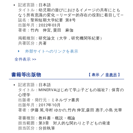
記述言語：
日本語
タイトル：
幼児期の遊びにおけるイメージの共有にとも
なう所有意識の変化 ―リーダー的存在の役割に着目して―
誌名：
聖和短期大学紀要 第8号
出版年月：
2022年03月
著者：
竹内 伸宜, 粟田 麻伽
掲載種別：
研究論文（大学，研究機関等紀要）
共著区分：
共著
外部サイトへのリンクを表示
全件表示 >>
書籍等出版物
【 表示 ／
非表示
】
記述言語：
日本語
タイトル：
MINERVAはじめて学ぶ子どもの福祉7：保育の
心理学
出版者・発行元：
ミネルヴァ書房
出版年月：
2017年10月
著者：
伊藤 篤,寺村 ゆかの,竹内 伸宜,森田 惠子,小島 光華
著書種別：
教科書・概説・概論
担当範囲：
第3章 対人的な関わりと子どもの発達
担当区分：
分担執筆