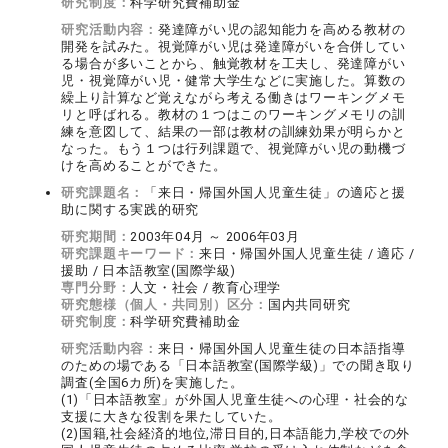
研究制度：
科学研究費補助金
研究活動内容：
発達障がい児の認知能力を高める教材の
開発を試みた。視覚障がい児は発達障がいを合併してい
る場合が多いことから、触覚教材を工夫し、発達障がい
児・視覚障がい児・健常大学生などに実施した。算数の
繰上り計算など覚えながら考える働きはワーキングメモ
リと呼ばれる。教材の１つはこのワーキングメモリの訓
練を意図して、結果の一部は教材の訓練効果が明らかと
なった。もう１つは行列課題で、視覚障がい児の動機づ
けを高めることができた。
研究課題名：
「来日・帰国外国人児童生徒」の適応と援
助に関する実践的研究
研究期間：
2003年04月 ～ 2006年03月
研究課題キーワード：
来日・帰国外国人児童生徒 / 適応 /
援助 / 日本語教室(国際学級)
専門分野：
人文・社会 / 教育心理学
研究態様（個人・共同別）区分：
国内共同研究
研究制度：
科学研究費補助金
研究活動内容：
来日・帰国外国人児童生徒の日本語指導
のための場である「日本語教室(国際学級)」での聞き取り
調査(全国6カ所)を実施した。
(1)「日本語教室」が外国人児童生徒への心理・社会的な
支援に大きな役割を果たしていた。
(2)国籍,社会経済的地位,滞日目的,日本語能力,学校での外