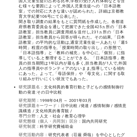
国人児童生徒の占める比率,学校の受け入れ体制などを含
む様々な要因によって,外国人児童生徒への「日本語教
室」での対応に大きな違いが認められた。詳細は京都教
育大学紀要106号にて公表した。
聞き取り調査の結果をもとに質問紙を作成した。各都道
府県教育委員会を通して把握できた全国425ヵ所の「日本
語教室」担当教員に調査用紙を送付し,231ヵ所の「日本
語教室」担当教員から回答が得られた。その結果,「日本
語教室」の平均的な活動は,通室児童生徒一人あたり「週5
時間」程度の指導を,「授業時間の取り出し」の形態で,
「日本語指導」と「教科の補充」を中心に,「個別」に指
導している,と整理することができる。「日本語指導」教
員の担当期間は1年以内が最も多く,担当教員が1人で,外国
人の指導員やボランティアのないまま,指導している傾向
にあった。よって,「母語保持」や「母文化」に関する取
り組みが行いにくい状況でもあった。
研究課題名：
文化特異的養育行動と子どもの感情制御行
動の発達:その日中比較
研究期間：
1998年04月 ～ 2001年03月
研究課題キーワード：
日中比較 /発達 / 感情制御 / 感情意
識構造 / 文化特異的養育観 /
専門分野：
人文・社会 / 教育心理学
研究態様（個人・共同別）区分：
国内共同研究
研究制度：
科学研究費補助金
研究活動内容：
研究代表者（荘厳 舜哉）を中心としたグ