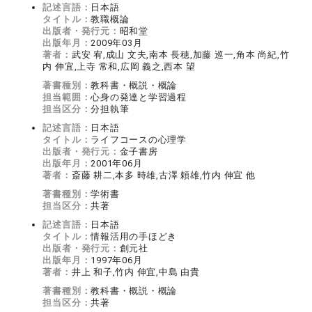
記述言語：
日本語
タイトル：
教職概論
出版者・発行元：
昭和堂
出版年月：
2009年03月
著者：
武安 宥,成山 文夫,南本 長穂,加藤 巡一,角本 尚紀,竹
内 伸宜,上寺 常和,広岡 義之,西本 望
著書種別：
教科書・概説・概論
担当範囲：
心身の発達と学習過程
担当区分：
分担執筆
記述言語：
日本語
タイトル：
ライフコースの心理学
出版者・発行元：
金子書房
出版年月：
2001年06月
著者：
斎藤 耕二,本多 時雄,古澤 頼雄,竹内 伸宜 他
著書種別：
学術書
担当区分：
共著
記述言語：
日本語
タイトル：
情報活用の手ほどき
出版者・発行元：
創元社
出版年月：
1997年06月
著者：
井上 和子,竹内 伸宜,中島 由貴
著書種別：
教科書・概説・概論
担当区分：
共著