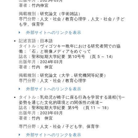
出版年月：
2025年03月
著者：
竹内伸宜
掲載種別：
研究論文（学術雑誌）
専門分野：
人文・社会 / 教育心理学，人文・社会 / 子ど
も学、保育学
外部サイトへのリンクを表示
記述言語：
日本語
タイトル：
ヴィゴツキー晩年における研究者間での協
働：「石」と映像メディアをめぐって
誌名：
聖和短期大学紀要 第10号号 （頁 5 ～ 14）
出版年月：
2024年03月
著者：
竹内 伸宜
掲載種別：
研究論文（大学，研究機関等紀要）
専門分野：
人文・社会 / 教育心理学
外部サイトへのリンクを表示
タイトル：
乳幼児が椅子に座る行為を学習する過程(1)―
姿勢を通じた文化的環境との関係性の発達―
誌名：
聖和短期大学紀要 第9号 （頁 11 ～ 18）
出版年月：
2023年03月
著者：
竹内 伸宜
専門分野：
人文・社会 / 子ども学、保育学
外部サイトへのリンクを表示