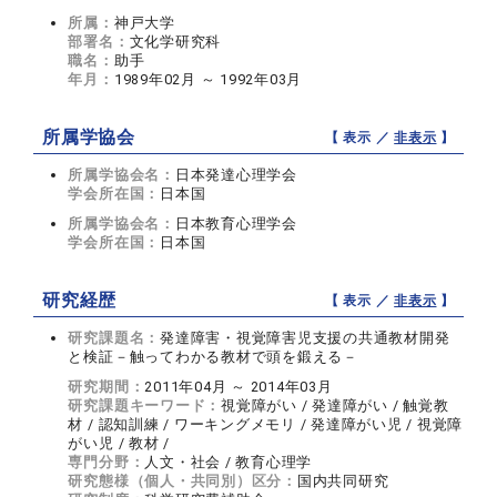
所属：
神戸大学
部署名：
文化学研究科
職名：
助手
年月：
1989年02月 ～ 1992年03月
所属学協会
【 表示 ／
非表示
】
所属学協会名：
日本発達心理学会
学会所在国：
日本国
所属学協会名：
日本教育心理学会
学会所在国：
日本国
研究経歴
【 表示 ／
非表示
】
研究課題名：
発達障害・視覚障害児支援の共通教材開発
と検証－触ってわかる教材で頭を鍛える－
研究期間：
2011年04月 ～ 2014年03月
研究課題キーワード：
視覚障がい / 発達障がい / 触覚教
材 / 認知訓練 / ワーキングメモリ / 発達障がい児 / 視覚障
がい児 / 教材 /
専門分野：
人文・社会 / 教育心理学
研究態様（個人・共同別）区分：
国内共同研究