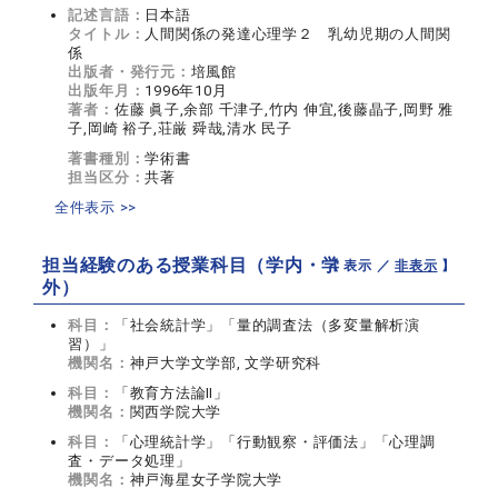
記述言語：
日本語
タイトル：
人間関係の発達心理学２ 乳幼児期の人間関
係
出版者・発行元：
培風館
出版年月：
1996年10月
著者：
佐藤 眞子,余部 千津子,竹内 伸宜,後藤晶子,岡野 雅
子,岡崎 裕子,荘厳 舜哉,清水 民子
著書種別：
学術書
担当区分：
共著
全件表示 >>
担当経験のある授業科目（学内・学
【 表示 ／
非表示
】
外）
科目：
「社会統計学」「量的調査法（多変量解析演
習）」
機関名：
神戸大学文学部, 文学研究科
科目：
「教育方法論Ⅱ」
機関名：
関西学院大学
科目：
「心理統計学」「行動観察・評価法」「心理調
査・データ処理」
機関名：
神戸海星女子学院大学