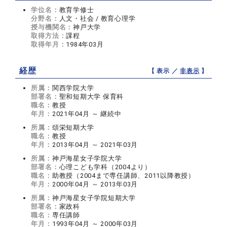
学位名：
教育学修士
分野名：
人文・社会 / 教育心理学
授与機関名：
神戸大学
取得方法：
課程
取得年月：
1984年03月
経歴
【 表示 ／
非表示
】
所属：
関西学院大学
部署名：
聖和短期大学 保育科
職名：
教授
年月：
2021年04月 ～ 継続中
所属：
頌栄短期大学
職名：
教授
年月：
2013年04月 ～ 2021年03月
所属：
神戸海星女子学院大学
部署名：
心理こども学科（2004より）
職名：
助教授（2004まで専任講師、2011以降教授）
年月：
2000年04月 ～ 2013年03月
所属：
神戸海星女子学院短期大学
部署名：
家政科
職名：
専任講師
年月：
1993年04月 ～ 2000年03月