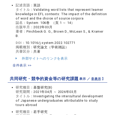
記述言語：
英語
タイトル：
Validating word lists that represent learner
knowledge in EFL contexts: The impact of the definition
of word and the choice of source corpora
誌名：
System 106巻 （頁 1 ～ 14）
出版年月：
2022年03月
著者：
Pinchbeck G. G., Brown D., McLean S., & Kramer
B.
DOI：
10.1016/j.system.2022.102771
掲載種別：
研究論文（学術雑誌）
共著区分：
共著
外部サイトへのリンクを表示
全件表示 >>
共同研究・競争的資金等の研究課題
【 表示 ／
非表示
】
研究種目：
基盤研究(B)
研究期間：
2021年04月 ～ 2026年03月
タイトル：
Investigating the intercultural development
of Japanese undergraduates attributable to study
tours abroad
研究種目：
若手研究