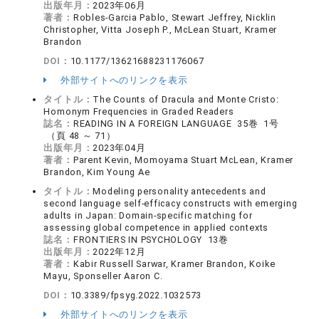
出版年月：
2023年06月
著者：
Robles-Garcia Pablo, Stewart Jeffrey, Nicklin
Christopher, Vitta Joseph P., McLean Stuart, Kramer
Brandon
DOI：
10.1177/13621688231176067
外部サイトへのリンクを表示
タイトル：
The Counts of Dracula and Monte Cristo:
Homonym Frequencies in Graded Readers
誌名：
READING IN A FOREIGN LANGUAGE 35巻 1号
（頁 48 ～ 71）
出版年月：
2023年04月
著者：
Parent Kevin, Momoyama Stuart McLean, Kramer
Brandon, Kim Young Ae
タイトル：
Modeling personality antecedents and
second language self-efficacy constructs with emerging
adults in Japan: Domain-specific matching for
assessing global competence in applied contexts
誌名：
FRONTIERS IN PSYCHOLOGY 13巻
出版年月：
2022年12月
著者：
Kabir Russell Sarwar, Kramer Brandon, Koike
Mayu, Sponseller Aaron C.
DOI：
10.3389/fpsyg.2022.1032573
外部サイトへのリンクを表示