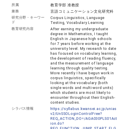
所属
教育学部 准教授
兼務
言語コミュニケーション文化研究科
研究分野・キーワー
Corpus Linguistics, Language
ド
Testing, Vocabulary Learning
教育研究内容
After earning my undergraduate
degree in Mathematics, I taught
English in Japanese high schools
for 7 years before working at the
university level. My research to date
has focused on vocabulary learning,
the development of reading fluency,
and the measurement of language
learning through quality testing.
More recently I have begun work in
corpus linguistics, specifically
looking at the vocabulary (both
single words and multi-word units)
which students are most likely to
encounter throughout their English-
content studies.
シラバス情報
https://syllabus.kwansei.ac.jp/unias
v2/UnSSOLoginControlFree?
REQ_ACTION_DO=/AGA030PLS01Act
ion.do?
REQ_FUNCTION_JUMP_START_FLG