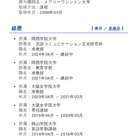
授与機関名：
メアリーワシントン大学
取得方法：
課程
取得年月：
2006年05月
経歴
【 表示 ／
非表示
】
所属：
関西学院大学
部署名：
言語コミュニケーション文化研究科
職名：
准教授
年月：
2024年04月 ～ 継続中
所属：
関西学院大学
部署名：
教育学部
職名：
准教授
年月：
2021年04月 ～ 継続中
所属：
大阪女学院大学
職名：
准教授
年月：
2020年04月 ～ 2021年03月
所属：
大阪女学院大学
職名：
専任講師
年月：
2016年04月 ～ 2020年03月
所属：
桃山学院大学
職名：
英語常勤講師
年月：
2014年04月 ～ 2016年03月