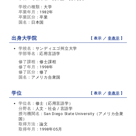
学校の種類：
大学
卒業年月：
1982年
卒業区分：
卒業
国名：
日本国
出身大学院
【 表示 ／
非表示
】
学校名：
サンディエゴ州立大学
学部等名：
応用言語学
修了課程：
修士課程
修了年月：
1998年
修了区分：
修了
国名：
アメリカ合衆国
学位
【 表示 ／
非表示
】
学位名：
修士（応用言語学）
分野名：
人文・社会 / 言語学
授与機関名：
San Diego State University（アメリカ合衆
国）
取得方法：
論文
取得年月：
1998年05月