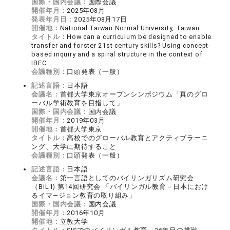
国際・国内会議：
国際会議
開催年月：
2025年08月
発表年月日：
2025年08月17日
開催地：
National Taiwan Normal University, Taiwan
タイトル：
How can a curriculum be designed to enable
transfer and forster 21st-century skills? Using concept-
based inquiry and a spiral structure in the context of
IBEC
会議種別：
口頭発表（一般）
記述言語：
日本語
会議名：
首都大学東京オープンシンポジウム「真のグロ
ーバル学術教育を目指して」
国際・国内会議：
国内会議
開催年月：
2019年03月
開催地：
首都大学東京
タイトル：
高校でのグローバル教育とアクティブラーニ
ング、大学に期待すること
会議種別：
口頭発表（一般）
記述言語：
日本語
会議名：
第一言語としてのバイリンガリズム研究会
（BiL1) 第14回研究会 「バイリンガル教育－日本におけ
るイマ―ジョン教育の取り組み」
国際・国内会議：
国内会議
開催年月：
2016年10月
開催地：
立教大学