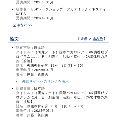
受講期間：
2015年03月
研修名：
IBDPワークショップ：アカデミックオネスティ
CAT３
受講期間：
2016年08月
全件表示 >>
論文
【 表示 ／
非表示
】
記述言語：
日本語
タイトル：
（研究ノート）国際バカロレア(IB)教員養成プ
ログラムにおける「創造性・活動・奉仕」(CAS)体験の意
義【前編】
誌名：
教職教育研究 29号 （頁 31 ～ 35）
出版年月：
2025年03月
著者：
井藤 眞由美
外部サイトへのリンクを表示
記述言語：
日本語
タイトル：
（研究ノート）国際バカロレア(IB)教員養成プ
ログラムにおける「創造性・活動・奉仕」(CAS)体験の意
義【後編】
誌名：
教職教育研究 30号 （頁 75 ～ 80）
出版年月：
2025年03月
著者：
井藤 眞由美