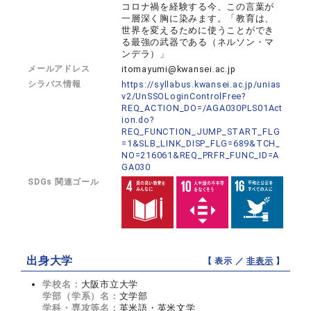
コロナ禍を経験する今、この言葉が
一層深く胸に染みます。「教育は、
世界を変えるために使うことができ
る最強の武器である（ネルソン・マ
ンデラ）」
メールアドレス
itomayumi@kwansei.ac.jp
シラバス情報
https://syllabus.kwansei.ac.jp/unias
v2/UnSSOLoginControlFree?
REQ_ACTION_DO=/AGA030PLS01Act
ion.do?
REQ_FUNCTION_JUMP_START_FLG
=1&SLB_LINK_DISP_FLG=689&TCH_
NO=216061&REQ_PRFR_FUNC_ID=A
GA030
SDGs 関連ゴール
出身大学
【 表示 ／
非表示
】
学校名：
大阪市立大学
学部（学系）名：
文学部
学科・専攻等名：
英米語・英米文学