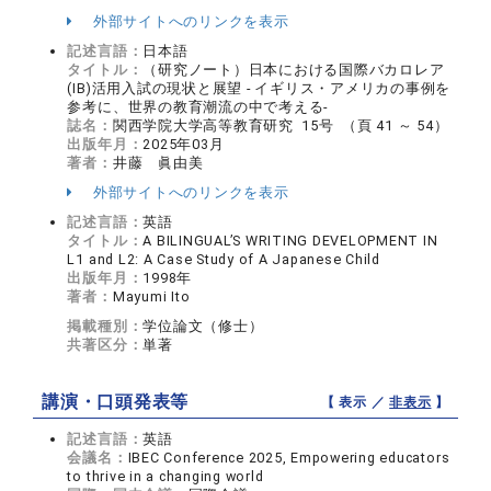
外部サイトへのリンクを表示
記述言語：
日本語
タイトル：
（研究ノート）日本における国際バカロレア
(IB)活用入試の現状と展望 - イギリス・アメリカの事例を
参考に、世界の教育潮流の中で考える-
誌名：
関西学院大学高等教育研究 15号 （頁 41 ～ 54）
出版年月：
2025年03月
著者：
井藤 眞由美
外部サイトへのリンクを表示
記述言語：
英語
タイトル：
A BILINGUAL’S WRITING DEVELOPMENT IN
L1 and L2: A Case Study of A Japanese Child
出版年月：
1998年
著者：
Mayumi Ito
掲載種別：
学位論文（修士）
共著区分：
単著
講演・口頭発表等
【 表示 ／
非表示
】
記述言語：
英語
会議名：
IBEC Conference 2025, Empowering educators
to thrive in a changing world