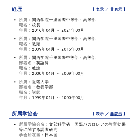
経歴
【 表示 ／
非表示
】
所属：
関西学院千里国際中等部・高等部
職名：
校長
年月：
2016年04月 ～ 2021年03月
所属：
関西学院千里国際中等部・高等部
職名：
教頭
年月：
2009年04月 ～ 2016年03月
所属：
関西学院千里国際中等部・高等部
部署名：
英語科
職名：
教諭
年月：
2000年04月 ～ 2009年03月
所属：
近畿大学
部署名：
教養学部
職名：
講師
年月：
1999年04月 ～ 2000年03月
所属学協会
【 表示 ／
非表示
】
所属学協会名：
文部科学省 国際バカロレアの教育効果
等に関する調査研究
学会所在国：
日本国