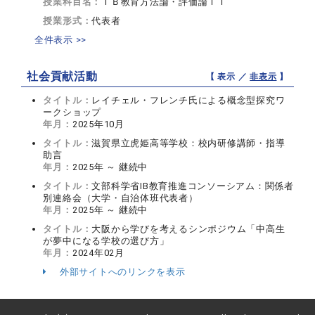
授業科目名：
ＩＢ教育方法論・評価論ＩＩ
授業形式：
代表者
全件表示 >>
社会貢献活動
【 表示 ／
非表示
】
タイトル：
レイチェル・フレンチ氏による概念型探究ワ
ークショップ
年月：
2025年10月
タイトル：
滋賀県立虎姫高等学校：校内研修講師・指導
助言
年月：
2025年 ～ 継続中
タイトル：
文部科学省IB教育推進コンソーシアム：関係者
別連絡会（大学・自治体班代表者）
年月：
2025年 ～ 継続中
タイトル：
大阪から学びを考えるシンポジウム「中高生
が夢中になる学校の選び方」
年月：
2024年02月
外部サイトへのリンクを表示