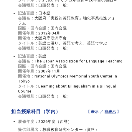
タイトル：
SISでのバイリンガル教育～26年目の挑戦～
会議種別：
口頭発表（一般）
記述言語：
日本語
会議名：
大阪府「実践的英語教育」強化事業推進フォー
ラム
国際・国内会議：
国内会議
開催年月：
2012年04月
開催地：
大阪府庁咲洲庁舎
タイトル：
英語に浸り、英語で考え、英語で学ぶ
会議種別：
口頭発表（一般）
記述言語：
英語
会議名：
The Japan Association for Language Teaching
国際・国内会議：
国内会議
開催年月：
2007年11月
開催地：
National Olympics Memorial Youth Center in
Tokyo
タイトル：
Learning about Bilingualism in a Bilingual
Course
会議種別：
口頭発表（一般）
担当授業科目（学内）
【 表示 ／
非表示
】
履修年度：
2026年度（西暦）
提供部署名：
教職教育研究センター（資格）