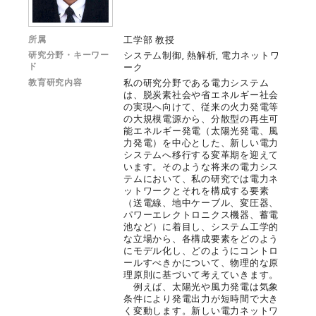
所属
工学部 教授
研究分野・キーワー
システム制御, 熱解析, 電力ネットワ
ド
ーク
教育研究内容
私の研究分野である電力システム
は、脱炭素社会や省エネルギー社会
の実現へ向けて、従来の火力発電等
の大規模電源から、分散型の再生可
能エネルギー発電（太陽光発電、風
力発電）を中心とした、新しい電力
システムへ移行する変革期を迎えて
います。そのような将来の電力シス
テムにおいて、私の研究では電力ネ
ットワークとそれを構成する要素
（送電線、地中ケーブル、変圧器、
パワーエレクトロニクス機器、蓄電
池など）に着目し、システム工学的
な立場から、各構成要素をどのよう
にモデル化し、どのようにコントロ
ールすべきかについて、物理的な原
理原則に基づいて考えていきます。
例えば、太陽光や風力発電は気象
条件により発電出力が短時間で大き
く変動します。新しい電力ネットワ