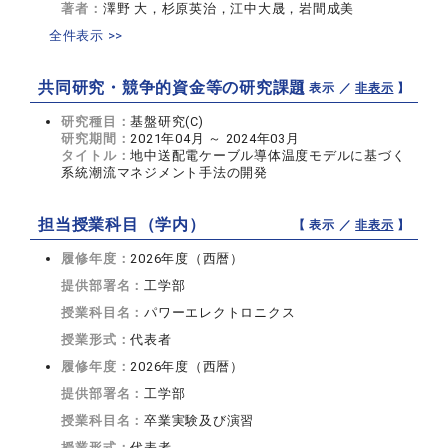
著者：
澤野 大，杉原英治，江中大晟，岩間成美
全件表示 >>
共同研究・競争的資金等の研究課題
【 表示 ／
非表示
】
研究種目：
基盤研究(C)
研究期間：
2021年04月 ～ 2024年03月
タイトル：
地中送配電ケーブル導体温度モデルに基づく
系統潮流マネジメント手法の開発
担当授業科目（学内）
【 表示 ／
非表示
】
履修年度：
2026年度（西暦）
提供部署名：
工学部
授業科目名：
パワーエレクトロニクス
授業形式：
代表者
履修年度：
2026年度（西暦）
提供部署名：
工学部
授業科目名：
卒業実験及び演習
授業形式：
代表者