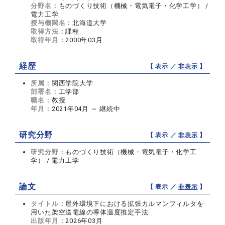
分野名：
ものづくり技術（機械・電気電子・化学工学） /
電力工学
授与機関名：
北海道大学
取得方法：
課程
取得年月：
2000年03月
経歴
【 表示 ／
非表示
】
所属：
関西学院大学
部署名：
工学部
職名：
教授
年月：
2021年04月 ～ 継続中
研究分野
【 表示 ／
非表示
】
研究分野：
ものづくり技術（機械・電気電子・化学工
学） / 電力工学
論文
【 表示 ／
非表示
】
タイトル：
屋外環境下における拡張カルマンフィルタを
用いた架空送電線の導体温度推定手法
出版年月：
2026年03月