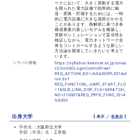
ークにおいて、大きく変動する電力
を限られた電力設備で効率的に輸
送・変換・貯蔵するためには、一時
的に電力設備に大きな負荷がかかる
ことがあります。熱解析に基づき各
構成要素の新しいモデルを構築し、
実験やシミュレーションで妥当性を
検証しながら、電力ネットワーク全
体をコントロールするような新しい
方法論を開発していきたいと考えて
います。
シラバス情報
https://syllabus.kwansei.ac.jp/unias
v2/UnSSOLoginControlFree?
REQ_ACTION_DO=/AGA030PLS01Act
ion.do?
REQ_FUNCTION_JUMP_START_FLG
=1&SLB_LINK_DISP_FLG=689&TCH_
NO=210007&REQ_PRFR_FUNC_ID=A
GA030
出身大学
【 表示 ／
非表示
】
学校名：
大阪府立大学
学部（学系）名：
工学部