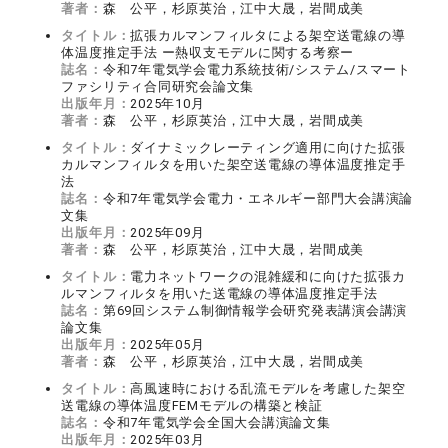
著者：
森 公平，杉原英治，江中大晟，岩間成美
タイトル：
拡張カルマンフィルタによる架空送電線の導
体温度推定手法 ー熱収支モデルに関する考察ー
誌名：
令和7年電気学会電力系統技術/システム/スマート
ファシリティ合同研究会論文集
出版年月：
2025年10月
著者：
森 公平，杉原英治，江中大晟，岩間成美
タイトル：
ダイナミックレーティング適用に向けた拡張
カルマンフィルタを用いた架空送電線の導体温度推定手
法
誌名：
令和7年電気学会電力・エネルギー部門大会講演論
文集
出版年月：
2025年09月
著者：
森 公平，杉原英治，江中大晟，岩間成美
タイトル：
電⼒ネットワークの混雑緩和に向けた拡張カ
ルマンフィルタを⽤いた送電線の導体温度推定⼿法
誌名：
第69回システム制御情報学会研究発表講演会講演
論文集
出版年月：
2025年05月
著者：
森 公平，杉原英治，江中大晟，岩間成美
タイトル：
高風速時における乱流モデルを考慮した架空
送電線の導体温度FEMモデルの構築と検証
誌名：
令和7年電気学会全国大会講演論文集
出版年月：
2025年03月