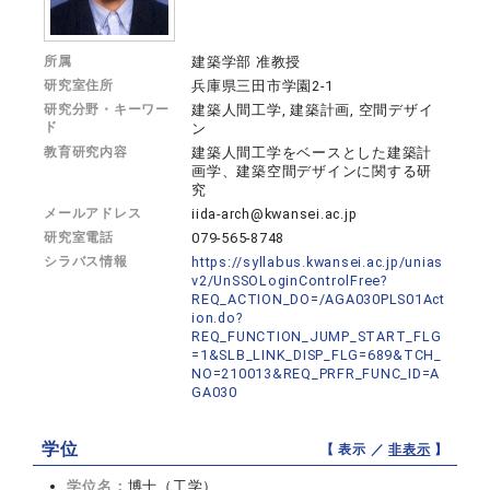
所属
建築学部 准教授
研究室住所
兵庫県三田市学園2-1
研究分野・キーワー
建築人間工学, 建築計画, 空間デザイ
ド
ン
教育研究内容
建築人間工学をベースとした建築計
画学、建築空間デザインに関する研
究
メールアドレス
iida-arch@kwansei.ac.jp
研究室電話
079-565-8748
シラバス情報
https://syllabus.kwansei.ac.jp/unias
v2/UnSSOLoginControlFree?
REQ_ACTION_DO=/AGA030PLS01Act
ion.do?
REQ_FUNCTION_JUMP_START_FLG
=1&SLB_LINK_DISP_FLG=689&TCH_
NO=210013&REQ_PRFR_FUNC_ID=A
GA030
学位
【 表示 ／
非表示
】
学位名：
博士（工学）