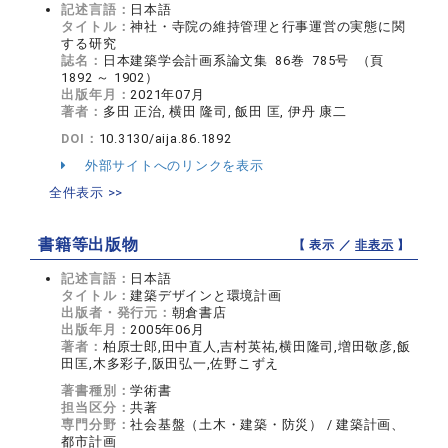
記述言語：
日本語
タイトル：
神社・寺院の維持管理と行事運営の実態に関
する研究
誌名：
日本建築学会計画系論文集 86巻 785号 （頁
1892 ～ 1902）
出版年月：
2021年07月
著者：
多田 正治, 横田 隆司, 飯田 匡, 伊丹 康二
DOI：
10.3130/aija.86.1892
外部サイトへのリンクを表示
全件表示 >>
書籍等出版物
【 表示 ／
非表示
】
記述言語：
日本語
タイトル：
建築デザインと環境計画
出版者・発行元：
朝倉書店
出版年月：
2005年06月
著者：
柏原士郎,田中直人,吉村英祐,横田隆司,増田敬彦,飯
田匡,木多彩子,阪田弘一,佐野こずえ
著書種別：
学術書
担当区分：
共著
専門分野：
社会基盤（土木・建築・防災） / 建築計画、
都市計画