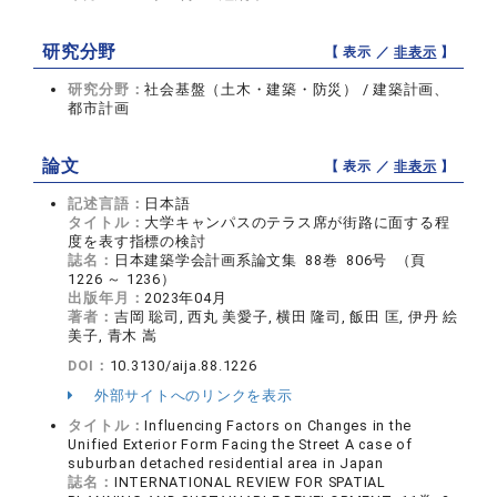
研究分野
【 表示 ／
非表示
】
研究分野：
社会基盤（土木・建築・防災） / 建築計画、
都市計画
論文
【 表示 ／
非表示
】
記述言語：
日本語
タイトル：
大学キャンパスのテラス席が街路に面する程
度を表す指標の検討
誌名：
日本建築学会計画系論文集 88巻 806号 （頁
1226 ～ 1236）
出版年月：
2023年04月
著者：
吉岡 聡司, 西丸 美愛子, 横田 隆司, 飯田 匡, 伊丹 絵
美子, 青木 嵩
DOI：
10.3130/aija.88.1226
外部サイトへのリンクを表示
タイトル：
Influencing Factors on Changes in the
Unified Exterior Form Facing the Street A case of
suburban detached residential area in Japan
誌名：
INTERNATIONAL REVIEW FOR SPATIAL