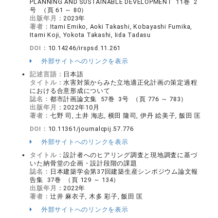
PLANNING AND SUSTAINABLE DEVELOPMENT 11巻 2
号 （頁 61 ～ 80）
出版年月：
2023年
著者：
Itami Emiko, Aoki Takashi, Kobayashi Fumika,
Itami Koji, Yokota Takashi, Iida Tadasu
DOI：
10.14246/irspsd.11.261
外部サイトへのリンクを表示
記述言語：
日本語
タイトル：
水害対策からみた立地適正化計画の策定過程
における合意形成について
誌名：
都市計画論文集 57巻 3号 （頁 776 ～ 783）
出版年月：
2022年10月
著者：
七野 司, 土井 海志, 横田 隆司, 伊丹 絵美子, 飯田 匡
DOI：
10.11361/journalcpij.57.776
外部サイトへのリンクを表示
タイトル：
設計者へのヒアリング調査と現地調査に基づ
いた納骨堂の企画・設計段階の課題
誌名：
日本建築学会第37回建築生産シンポジウム論文報
告集 37巻 （頁 129 ～ 134）
出版年月：
2022年
著者：
辻井 麻衣子, 木多 彩子, 飯田 匡
外部サイトへのリンクを表示