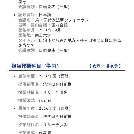
築を
会議種別：
口頭発表（一般）
記述言語：
日本語
会議名：
第10回行政法研究フォーラム
国際・国内会議：
国内会議
開催年月：
2010年08月
開催地：
南山大学
タイトル：
自治体からみた地方分権～自治立法権に焦点
を当てて
会議種別：
口頭発表（一般）
担当授業科目（学内）
【 表示 ／
非表示
】
履修年度：
2026年度（西暦）
提供部署名：
法学研究科前期
授業科目名：
リサーチ演習
授業形式：
代表者
履修年度：
2026年度（西暦）
提供部署名：
法学研究科前期
授業科目名：
リサーチ演習
授業形式：
代表者