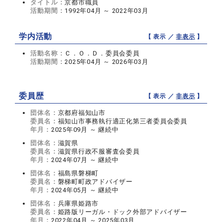
タイトル：
京都市職員
活動期間：
1992年04月 ～ 2022年03月
学内活動
【 表示 ／
非表示
】
活動名称：
Ｃ．Ｏ．Ｄ．委員会委員
活動期間：
2025年04月 ～ 2026年03月
委員歴
【 表示 ／
非表示
】
団体名：
京都府福知山市
委員名：
福知山市事務執行適正化第三者委員会委員
年月：
2025年09月 ～ 継続中
団体名：
滋賀県
委員名：
滋賀県行政不服審査会委員
年月：
2024年07月 ～ 継続中
団体名：
福島県磐梯町
委員名：
磐梯町町政アドバイザー
年月：
2024年05月 ～ 継続中
団体名：
兵庫県姫路市
委員名：
姫路版リーガル・ドック外部アドバイザー
年月：
2022年04月 ～ 2025年03月