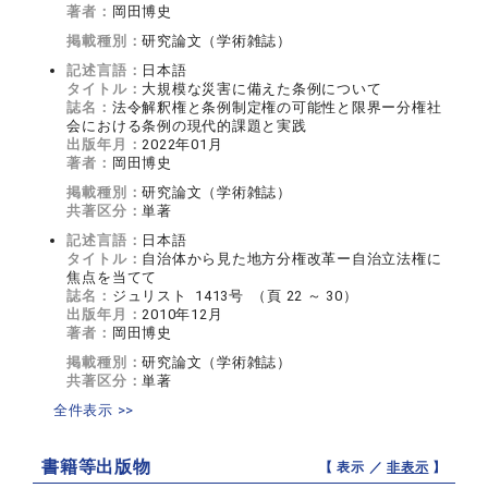
著者：
岡田博史
掲載種別：
研究論文（学術雑誌）
記述言語：
日本語
タイトル：
大規模な災害に備えた条例について
誌名：
法令解釈権と条例制定権の可能性と限界ー分権社
会における条例の現代的課題と実践
出版年月：
2022年01月
著者：
岡田博史
掲載種別：
研究論文（学術雑誌）
共著区分：
単著
記述言語：
日本語
タイトル：
自治体から見た地方分権改革ー自治立法権に
焦点を当てて
誌名：
ジュリスト 1413号 （頁 22 ～ 30）
出版年月：
2010年12月
著者：
岡田博史
掲載種別：
研究論文（学術雑誌）
共著区分：
単著
全件表示 >>
書籍等出版物
【 表示 ／
非表示
】