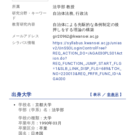
所属
法学部 教授
研究分野・キーワー
自治体法務, 行政法
ド
教育研究内容
自治体による先駆的な条例制定の後
押しをする理論の構築
メールアドレス
gir20962@kwansei.ac.jp
シラバス情報
https://syllabus.kwansei.ac.jp/unias
v2/UnSSOLoginControlFree?
REQ_ACTION_DO=/AGA030PLS01Act
ion.do?
REQ_FUNCTION_JUMP_START_FLG
=1&SLB_LINK_DISP_FLG=689&TCH_
NO=220013&REQ_PRFR_FUNC_ID=A
GA030
出身大学
【 表示 ／
非表示
】
学校名：
京都大学
学部（学系）名：
法学部
学校の種類：
大学
卒業年月：
1990年03月
卒業区分：
卒業
国名：
日本国