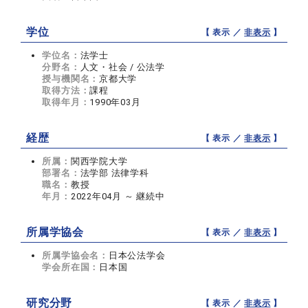
学位
【 表示 ／
非表示
】
学位名：
法学士
分野名：
人文・社会 / 公法学
授与機関名：
京都大学
取得方法：
課程
取得年月：
1990年03月
経歴
【 表示 ／
非表示
】
所属：
関西学院大学
部署名：
法学部 法律学科
職名：
教授
年月：
2022年04月 ～ 継続中
所属学協会
【 表示 ／
非表示
】
所属学協会名：
日本公法学会
学会所在国：
日本国
研究分野
【 表示 ／
非表示
】