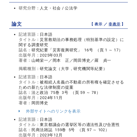
研究分野：
人文・社会 / 公法学
論文
【 表示 ／
非表示
】
記述言語：
日本語
タイトル：
災害救助法の事務処理（特別基準の設定）に
関する調査研究
誌名：
研究紀要「災害復興研究」 16号 （頁 1 ～ 17）
出版年月：
2025年03月
著者：
山崎栄一／岡本 正／岡田博史／羅 貞一
掲載種別：
研究論文（大学，研究機関等紀要）
記述言語：
日本語
タイトル：
被相続人名義の不動産の所有権を確定させる
ための新たな法律制度の提案
誌名：
法と政治 75巻 3号 （頁 59 ～ 78）
出版年月：
2024年11月
著者：
岡田博史
外部サイトへのリンクを表示
記述言語：
日本語
タイトル：
東京都議会の選挙区等の適法性及び合憲性
誌名：
民商法雑誌 159巻 5号 （頁 97 ～ 102）
出版年月：
2023年12月