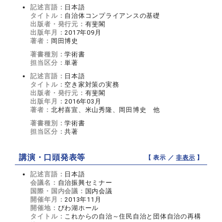
記述言語：
日本語
タイトル：
自治体コンプライアンスの基礎
出版者・発行元：
有斐閣
出版年月：
2017年09月
著者：
岡田博史
著書種別：
学術書
担当区分：
単著
記述言語：
日本語
タイトル：
空き家対策の実務
出版者・発行元：
有斐閣
出版年月：
2016年03月
著者：
北村喜宣、米山秀隆、岡田博史 他
著書種別：
学術書
担当区分：
共著
講演・口頭発表等
【 表示 ／
非表示
】
記述言語：
日本語
会議名：
自治振興セミナー
国際・国内会議：
国内会議
開催年月：
2013年11月
開催地：
びわ湖ホール
タイトル：
これからの自治～住民自治と団体自治の再構