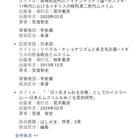
タイトル：
再帰的近代のアイデンティティ論―ポスト9・
11時代におけるイギリスの移民第二世代ムスリム
出版者・発行元：
晃洋書房
出版年月：
2020年03月
著者：
安達智史
著書種別：
学術書
担当区分：
単著
記述言語：
日本語
タイトル：
リベラル・ナショナリズムと多文化主義―イギ
リスの社会統合とムスリム
出版者・発行元：
勁草書房
出版年月：
2013年12月
著者：
安達智史
著書種別：
学術書
担当区分：
単著
タイトル：
『「日々生きられる宗教」としてのイスラー
ム──日本人ムスリムをめぐる質的研究』
出版者・発行元：
晃洋書房
出版年月：
2026年02月
著者：
安達 智史
担当範囲：
はしがき、序章、2章
担当区分：
編集
全件表示 >>