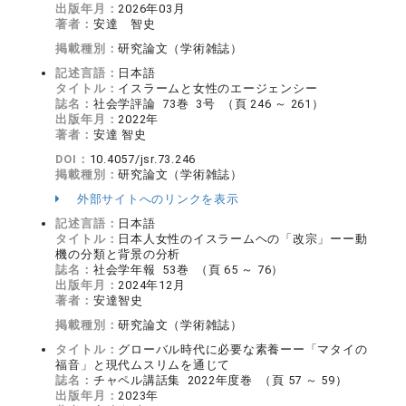
出版年月：
2026年03月
著者：
安達 智史
掲載種別：
研究論文（学術雑誌）
記述言語：
日本語
タイトル：
イスラームと女性のエージェンシー
誌名：
社会学評論 73巻 3号 （頁 246 ～ 261）
出版年月：
2022年
著者：
安達 智史
DOI：
10.4057/jsr.73.246
掲載種別：
研究論文（学術雑誌）
外部サイトへのリンクを表示
記述言語：
日本語
タイトル：
日本人女性のイスラームヘの「改宗」ーー動
機の分類と背景の分析
誌名：
社会学年報 53巻 （頁 65 ～ 76）
出版年月：
2024年12月
著者：
安達智史
掲載種別：
研究論文（学術雑誌）
タイトル：
グローバル時代に必要な素養ーー「マタイの
福音」と現代ムスリムを通じて
誌名：
チャペル講話集 2022年度巻 （頁 57 ～ 59）
出版年月：
2023年