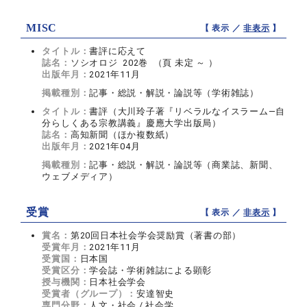
MISC
【 表示 ／
非表示
】
タイトル：
書評に応えて
誌名：
ソシオロジ 202巻 （頁 未定 ～ ）
出版年月：
2021年11月
掲載種別：
記事・総説・解説・論説等（学術雑誌）
タイトル：
書評（大川玲子著『リベラルなイスラーム―自
分らしくある宗教講義』慶應大学出版局）
誌名：
高知新聞（ほか複数紙）
出版年月：
2021年04月
掲載種別：
記事・総説・解説・論説等（商業誌、新聞、
ウェブメディア）
受賞
【 表示 ／
非表示
】
賞名：
第20回日本社会学会奨励賞（著書の部）
受賞年月：
2021年11月
受賞国：
日本国
受賞区分：
学会誌・学術雑誌による顕彰
授与機関：
日本社会学会
受賞者（グループ）：
安達智史
専門分野：
人文・社会 / 社会学