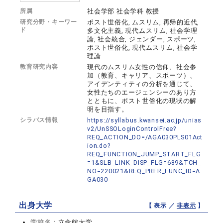
所属
社会学部 社会学科 教授
研究分野・キーワー
ポスト世俗化, ムスリム, 再帰的近代,
ド
多文化主義, 現代ムスリム, 社会学理
論, 社会統合, ジェンダー, スポーツ,
ポスト世俗化, 現代ムスリム, 社会学
理論
教育研究内容
現代のムスリム女性の信仰、社会参
加（教育、キャリア、スポーツ）、
アイデンティティの分析を通じて、
女性たちのエージェンシーのあり方
とともに、ポスト世俗化の現状の解
明を目指す。
シラバス情報
https://syllabus.kwansei.ac.jp/unias
v2/UnSSOLoginControlFree?
REQ_ACTION_DO=/AGA030PLS01Act
ion.do?
REQ_FUNCTION_JUMP_START_FLG
=1&SLB_LINK_DISP_FLG=689&TCH_
NO=220021&REQ_PRFR_FUNC_ID=A
GA030
出身大学
【 表示 ／
非表示
】
学校名：
立命館大学