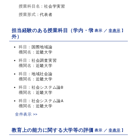
授業科目名：
社会学実習
授業形式：
代表者
担当経験のある授業科目（学内・学
【 表示 ／
非表示
】
外）
科目：
国際地域論
機関名：
近畿大学
科目：
社会調査実習
機関名：
近畿大学
科目：
地域社会論
機関名：
近畿大学
科目：
社会システム論B
機関名：
近畿大学
科目：
社会システム論A
機関名：
近畿大学
全件表示 >>
教育上の能力に関する大学等の評価
【 表示 ／
非表示
】