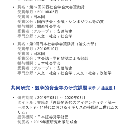
賞名：
第62回関西社会学会大会奨励賞
受賞年月：
2011年05月
受賞国：
日本国
受賞区分：
国内学会・会議・シンポジウム等の賞
授与機関：
関西社会学会
受賞者（グループ）：
安達智史
専門分野：
人文・社会 / 社会学
賞名：
第9回日本社会学会奨励賞（論文の部）
受賞年月：
2010年10月
受賞国：
日本国
受賞区分：
学会誌・学術雑誌による顕彰
授与機関：
日本社会学会
受賞者（グループ）：
安達智史
専門分野：
人文・社会 / 社会学，人文・社会 / 政治学
共同研究・競争的資金等の研究課題
【 表示 ／
非表示
】
研究期間：
2019年08月 ～ 2020年03月
タイトル：
書籍名『再帰的近代のアイデンティティ論ー
ーポスト9・11時代におけるイギリスの移民第二世代ムス
リム』
提供機関：
日本証券奨学財団
制度名：
2019年度研究出版助成金