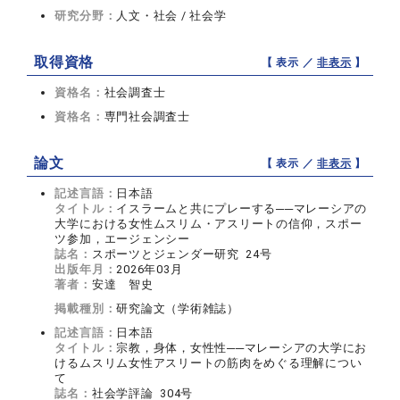
研究分野：
人文・社会 / 社会学
取得資格
【 表示 ／
非表示
】
資格名：
社会調査士
資格名：
専門社会調査士
論文
【 表示 ／
非表示
】
記述言語：
日本語
タイトル：
イスラームと共にプレーする──マレーシアの
大学における女性ムスリム・アスリートの信仰，スポー
ツ参加，エージェンシー
誌名：
スポーツとジェンダー研究 24号
出版年月：
2026年03月
著者：
安達 智史
掲載種別：
研究論文（学術雑誌）
記述言語：
日本語
タイトル：
宗教，身体，女性性──マレーシアの大学にお
けるムスリム女性アスリートの筋肉をめぐる理解につい
て
誌名：
社会学評論 304号