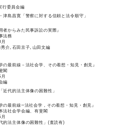
AN実行委員会編
・津島昌寛「警察に対する信頼と法令順守」
用者からみた民事訴訟の実際』
事法務
0月
内秀介, 石田京子, 山田文編
学の最前線－法社会学、その着想・知見・創見』
斐閣
5月
会編
「近代的法主体像の困難性」
学の最前線―法社会学，その着想・知見・創見』
本法社会学会編、有斐閣
5月
代的法主体像の困難性」(査読有)