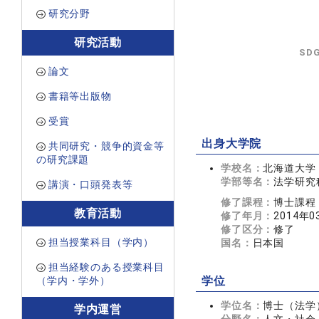
研究分野
研究活動
SD
論文
書籍等出版物
受賞
出身大学院
共同研究・競争的資金等
の研究課題
学校名：
北海道大学
学部等名：
法学研究
講演・口頭発表等
修了課程：
博士課程
教育活動
修了年月：
2014年0
修了区分：
修了
担当授業科目（学内）
国名：
日本国
担当経験のある授業科目
（学内・学外）
学位
学位名：
博士（法学
学内運営