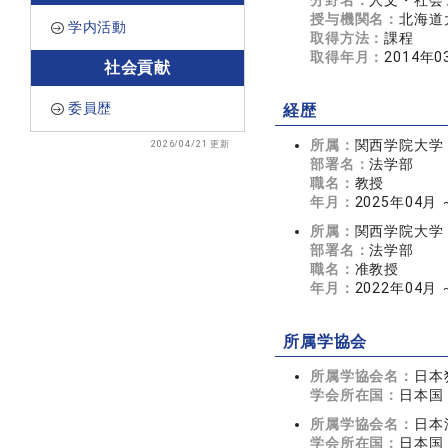
分野名：
人文・社会 
授与機関名：
北海道
学内活動
取得方法：
課程
取得年月：
2014年0
社会貢献
委員歴
経歴
所属：
関西学院大学
2026/04/21 更新
部署名：
法学部
職名：
教授
年月：
2025年04月
所属：
関西学院大学
部署名：
法学部
職名：
准教授
年月：
2022年04月 
所属学協会
所属学協会名：
日本
学会所在国：
日本国
所属学協会名：
日本
学会所在国：
日本国