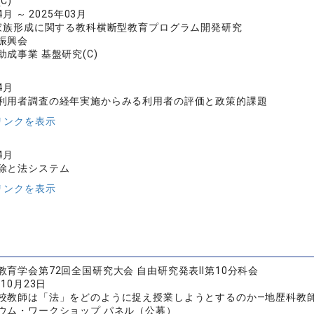
C)
4月 ～ 2025年03月
と家族形成に関する教科横断型教育プログラム開発研究
振興会
成事業 基盤研究(C)
4月
利用者調査の経年実施からみる利用者の評価と政策的課題
リンクを表示
4月
除と法システム
リンクを表示
教育学会第72回全国研究大会 自由研究発表Ⅱ第10分科会
年10月23日
校教師は「法」をどのように捉え授業しようとするのか―地歴科教
ウム・ワークショップ パネル（公募）