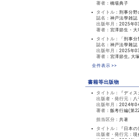
著者：
橋場典子
タイトル：
刑事分野
誌名：
神戸法學雑誌 7
出版年月：
2025年0
著者：
宮澤節生・大
タイトル：
「刑事分
誌名：
神戸法學雜誌 7
出版年月：
2025年0
著者：
宮澤節生, 大
全件表示 >>
書籍等出版物
タイトル：
『ディス
出版者・発行元：
八
出版年月：
2024年0
著者：
飯考行編(第
担当区分：
共著
タイトル：
『日本の
出版者・発行元：
現