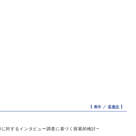
【 表示 ／
非表示
】
師に対するインタビュー調査に基づく探索的検討―