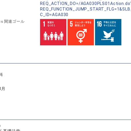
REQ_ACTION_DO=/AGA030PLS01Action.do
REQ_FUNCTION_JUMP_START_FLG=1&SLB
C_ID=AGA030
Gs 関連ゴール
科
3月
）