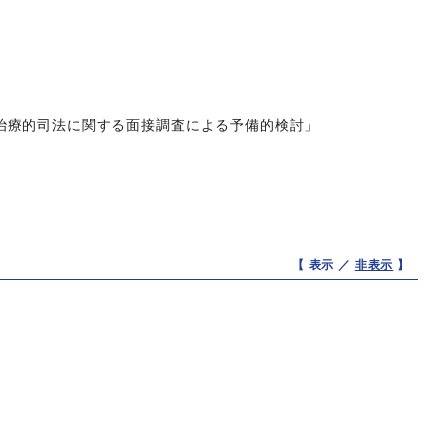
治療的司法に関する面接調査による予備的検討」
【 表示 ／
非表示
】