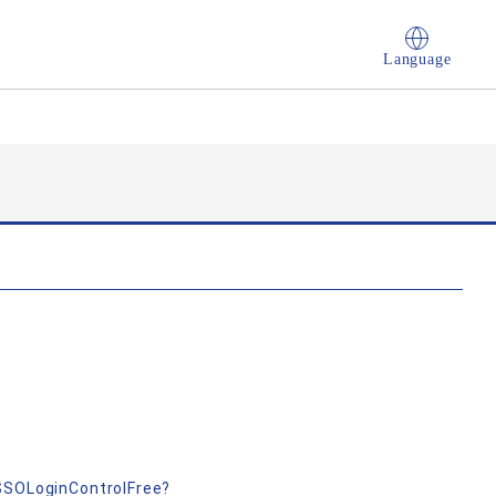
Language
nSSOLoginControlFree?