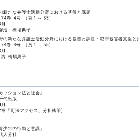
の新たな弁護士活動分野における基盤と課題
4巻 4号 （頁 1 ～ 55）
3月
塚浩・橋場典子
野の新たな弁護士活動分野における基盤と課題：犯罪被害者支援と
4巻 4号 （頁 1 ～ 55）
3月
塚浩, 橋場典子
カッション法と社会』
千代出版
4月
22章「司法アクセス」分担執筆)
青少年の行動と意識』
代人分社