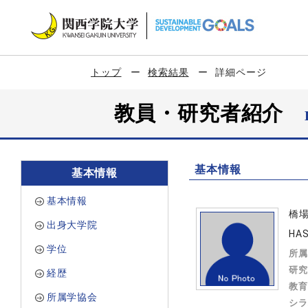
トップ
検索結果
詳細ページ
教員・研究者紹介
基本情報
基本情報
基本情報
橋
出身大学院
HAS
学位
所属
研究
経歴
教育
所属学協会
シラ