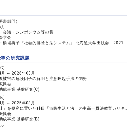
著書部門）
5月
・会議・シンポジウム等の賞
会学会
：
橋場典子『社会的排除と法システム』 北海道大学出版会、2021
金等の研究課題
C)
4月 ～ 2026年03月
欺被害の危険因子の解明と注意喚起手法の開発
振興会
成事業 基盤研究(C)
B)
4月 ～ 2025年03月
計」を視座に置いた科目「市民生活と法」の中高一貫法教育カリキ
振興会
成事業 基盤研究(B)