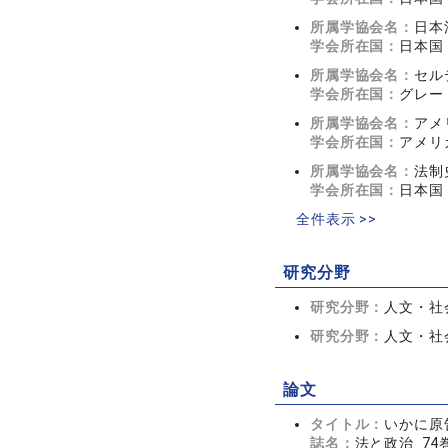
所属学協会名：
日本
学会所在国：
日本国
所属学協会名：
セルデ
学会所在国：
グレー
所属学協会名：
アメリ
学会所在国：
アメリ
所属学協会名：
法制
学会所在国：
日本国
全件表示 >>
研究分野
研究分野：
人文・社会
研究分野：
人文・社会
論文
タイトル：
いかに原告
誌名：
法と政治 74巻