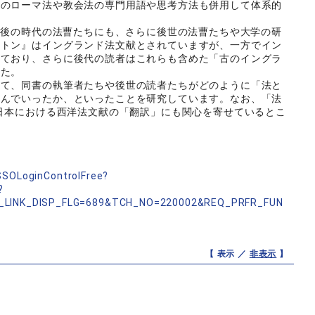
代のローマ法や教会法の専門用語や思考方法も併用して体系的
も後の時代の法曹たちにも、さらに後世の法曹たちや大学の研
クトン』はイングランド法文献とされていますが、一方でイン
れており、さらに後代の読者はこれらも含めた「古のイングラ
した。
て、同書の執筆者たちや後世の読者たちがどのように「法と
組んでいったか、といったことを研究しています。なお、「法
の日本における西洋法文献の「翻訳」にも関心を寄せているとこ
nSSOLoginControlFree?
?
_LINK_DISP_FLG=689&TCH_NO=220002&REQ_PRFR_FUN
【 表示 ／
非表示
】