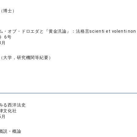
（博士）
オブ・ドロエダと『黄金汎論』：法格言scienti et volenti non f
巻 6号
3月
（大学，研究機関等紀要）
みる西洋法史
律文化社
5月
概説・概論