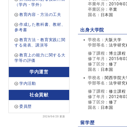
卒業年月：
2010年0
（学内・学外）
卒業区分：
卒業
教育内容・方法の工夫
国名：
日本国
作成した教科書、教材、
参考書
出身大学院
教育方法・教育実践に関
学校名：
大阪大学
する発表、講演等
学部等名：
法学研究
修了課程：
博士課程
教育上の能力に関する大
修了年月：
2015年0
学等の評価
修了区分：
修了
国名：
日本国
学内運営
学校名：
関西学院大
学部等名：
法学研究
学内活動
修了課程：
修士課程
社会貢献
修了年月：
2012年0
修了区分：
修了
委員歴
国名：
日本国
2026/04/20 更新
留学歴