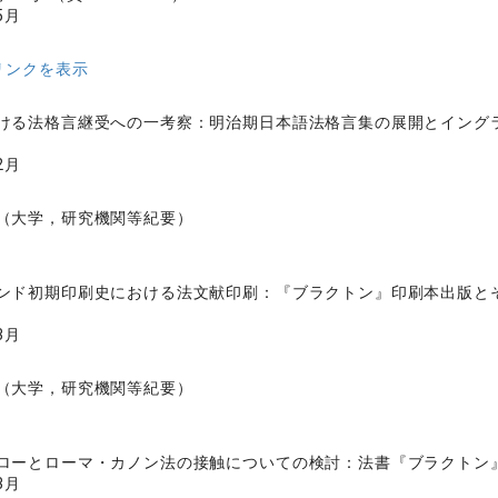
5月
リンクを表示
ける法格言継受への一考察：明治期日本語法格言集の展開とイング
2月
（大学，研究機関等紀要）
ンド初期印刷史における法文献印刷：『ブラクトン』印刷本出版と
3月
（大学，研究機関等紀要）
ローとローマ・カノン法の接触についての検討：法書『ブラクトン
3月