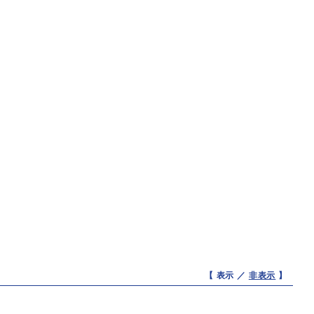
【 表示 ／
非表示
】