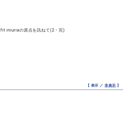
it iniuriaの原点を訊ねて(2・完)
【 表示 ／
非表示
】