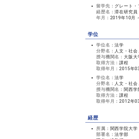
留学先：
グレート・
経歴名：
滞在研究員（Vi
年月：
2019年10月 
学位
学位名：
法学
分野名：
人文・社会 
授与機関名：
大阪大
取得方法：
課程
取得年月：
2015年0
学位名：
法学
分野名：
人文・社会 
授与機関名：
関西学
取得方法：
課程
取得年月：
2012年0
経歴
所属：
関西学院大学
部署名：
法学部