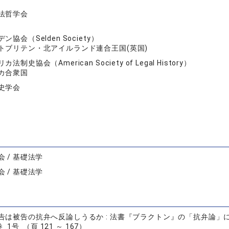
法哲学会
ン協会（Selden Society）
トブリテン・北アイルランド連合王国(英国)
カ法制史協会（American Society of Legal History）
カ合衆国
史学会
 / 基礎法学
 / 基礎法学
は被告の抗弁へ反論しうるか : 法書『ブラクトン』の「抗弁論」における
 1号 （頁 121 ～ 167）