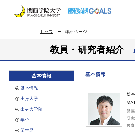
トップ
詳細ページ
教員・研究者紹介
基本情報
基本情報
基本情報
松
出身大学
MA
出身大学院
所属
研究
学位
教育
留学歴