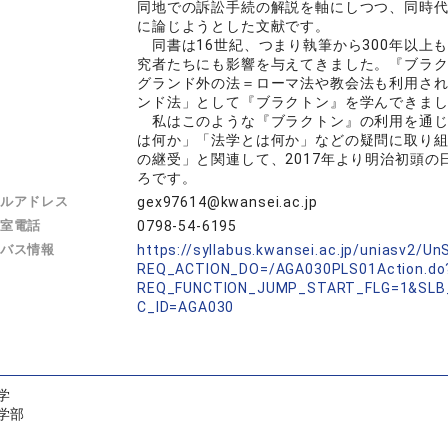
同地での訴訟手続の解説を軸にしつつ、同時
に論じようとした文献です。
同書は16世紀、つまり執筆から300年以上
究者たちにも影響を与えてきました。『ブラ
グランド外の法＝ローマ法や教会法も利用さ
ンド法」として『ブラクトン』を学んできま
私はこのような『ブラクトン』の利用を通じ
は何か」「法学とは何か」などの疑問に取り
の継受」と関連して、2017年より明治初頭
ろです。
ルアドレス
gex97614@kwansei.ac.jp
室電話
0798-54-6195
バス情報
https://syllabus.kwansei.ac.jp/uniasv2/U
REQ_ACTION_DO=/AGA030PLS01Action.do
REQ_FUNCTION_JUMP_START_FLG=1&SLB
C_ID=AGA030
学
学部