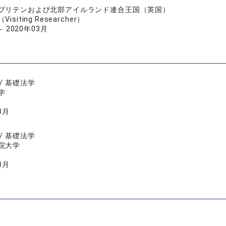
ブリテンおよび北部アイルランド連合王国（英国）
siting Researcher）
～ 2020年03月
/ 基礎法学
学
3月
/ 基礎法学
院大学
3月