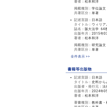
著者：
松本和洋
掲載種別：
学位論文
共著区分：
単著
記述言語：
日本語
タイトル：
ウィリアム・
誌名：
阪大法学 64
出版年月：
2015年0
著者：
松本和洋
掲載種別：
研究論文
共著区分：
単著
全件表示 >>
書籍等出版物
記述言語：
日本語
タイトル：
史料から
出版者・発行元：
法
出版年月：
2024年0
著者：
松本和洋
著書種別：
教科書・