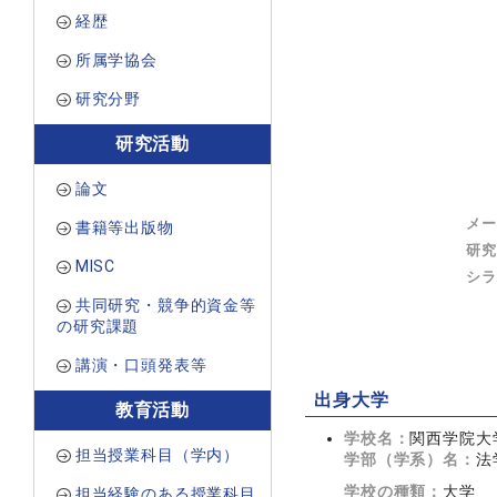
経歴
所属学協会
研究分野
研究活動
論文
メー
書籍等出版物
研究
MISC
シラ
共同研究・競争的資金等
の研究課題
講演・口頭発表等
出身大学
教育活動
学校名：
関西学院大
担当授業科目（学内）
学部（学系）名：
法
学校の種類：
大学
担当経験のある授業科目