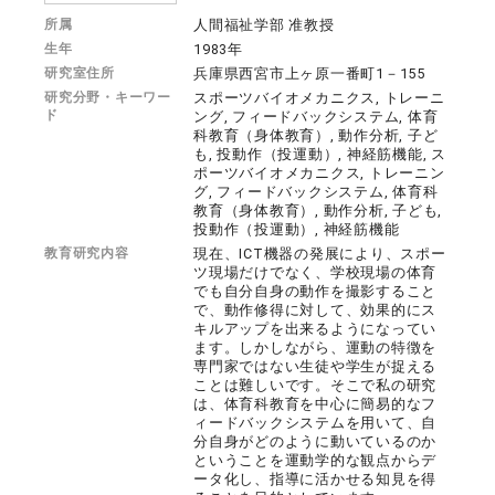
所属
人間福祉学部 准教授
生年
1983年
研究室住所
兵庫県西宮市上ヶ原一番町1－155
研究分野・キーワー
スポーツバイオメカニクス, トレーニ
ド
ング, フィードバックシステム, 体育
科教育（身体教育）, 動作分析, 子ど
も, 投動作（投運動）, 神経筋機能, ス
ポーツバイオメカニクス, トレーニン
グ, フィードバックシステム, 体育科
教育（身体教育）, 動作分析, 子ども,
投動作（投運動）, 神経筋機能
教育研究内容
現在、ICT機器の発展により、スポー
ツ現場だけでなく、学校現場の体育
でも自分自身の動作を撮影すること
で、動作修得に対して、効果的にス
キルアップを出来るようになってい
ます。しかしながら、運動の特徴を
専門家ではない生徒や学生が捉える
ことは難しいです。そこで私の研究
は、体育科教育を中心に簡易的なフ
ィードバックシステムを用いて、自
分自身がどのように動いているのか
ということを運動学的な観点からデ
ータ化し、指導に活かせる知見を得