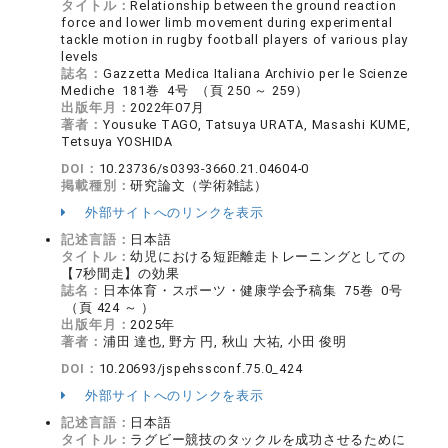
タイトル：
Relationship between the ground reaction
force and lower limb movement during experimental
tackle motion in rugby football players of various play
levels
誌名：
Gazzetta Medica Italiana Archivio per le Scienze
Mediche 181巻 4号 （頁 250 ～ 259）
出版年月：
2022年07月
著者：
Yousuke TAGO, Tatsuya URATA, Masashi KUME,
Tetsuya YOSHIDA
DOI：
10.23736/s0393-3660.21.04604-0
掲載種別：
研究論文（学術雑誌）
外部サイトへのリンクを表示
記述言語：
日本語
タイトル：
幼児における短距離走トレーニングとしての
【7秒間走】の効果
誌名：
日本体育・スポーツ・健康学会予稿集 75巻 0号
（頁 424 ～ ）
出版年月：
2025年
著者：
浦田 達也, 野方 円, 秋山 大祐, 小田 俊明
DOI：
10.20693/jspehssconf.75.0_424
外部サイトへのリンクを表示
記述言語：
日本語
タイトル：
ラグビー競技のタックルを成功させるために