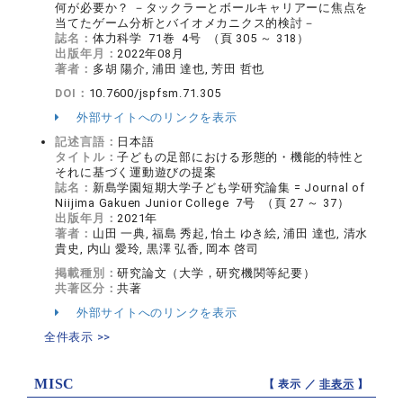
何が必要か？ －タックラーとボールキャリアーに焦点を
当てたゲーム分析とバイオメカニクス的検討－
誌名：
体力科学 71巻 4号 （頁 305 ～ 318）
出版年月：
2022年08月
著者：
多胡 陽介, 浦田 達也, 芳田 哲也
DOI：
10.7600/jspfsm.71.305
外部サイトへのリンクを表示
記述言語：
日本語
タイトル：
子どもの足部における形態的・機能的特性と
それに基づく運動遊びの提案
誌名：
新島学園短期大学子ども学研究論集 = Journal of
Niijima Gakuen Junior College 7号 （頁 27 ～ 37）
出版年月：
2021年
著者：
山田 一典, 福島 秀起, 怡土 ゆき絵, 浦田 達也, 清水
貴史, 内山 愛玲, 黒澤 弘香, 岡本 啓司
掲載種別：
研究論文（大学，研究機関等紀要）
共著区分：
共著
外部サイトへのリンクを表示
全件表示 >>
MISC
【 表示 ／
非表示
】