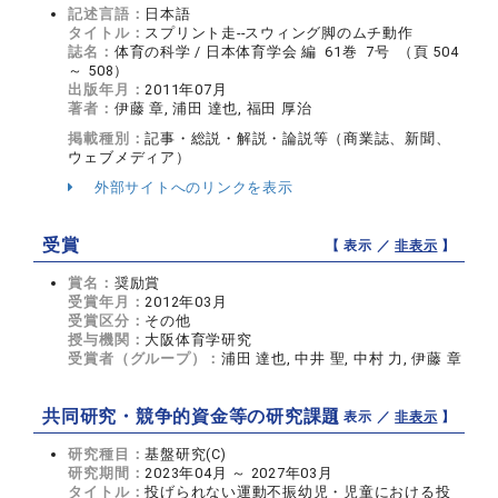
記述言語：
日本語
タイトル：
スプリント走--スウィング脚のムチ動作
誌名：
体育の科学 / 日本体育学会 編 61巻 7号 （頁 504
～ 508）
出版年月：
2011年07月
著者：
伊藤 章, 浦田 達也, 福田 厚治
掲載種別：
記事・総説・解説・論説等（商業誌、新聞、
ウェブメディア）
外部サイトへのリンクを表示
受賞
【 表示 ／
非表示
】
賞名：
奨励賞
受賞年月：
2012年03月
受賞区分：
その他
授与機関：
大阪体育学研究
受賞者（グループ）：
浦田 達也, 中井 聖, 中村 力, 伊藤 章
共同研究・競争的資金等の研究課題
【 表示 ／
非表示
】
研究種目：
基盤研究(C)
研究期間：
2023年04月 ～ 2027年03月
タイトル：
投げられない運動不振幼児・児童における投