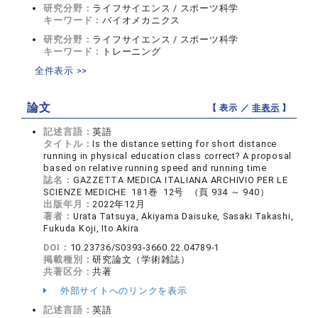
研究分野：
ライフサイエンス / スポーツ科学
キーワード：
バイオメカニクス
研究分野：
ライフサイエンス / スポーツ科学
キーワード：
トレーニング
全件表示 >>
論文
【 表示 ／
非表示
】
記述言語：
英語
タイトル：
Is the distance setting for short distance
running in physical education class correct? A proposal
based on relative running speed and running time
誌名：
GAZZETTA MEDICA ITALIANA ARCHIVIO PER LE
SCIENZE MEDICHE 181巻 12号 （頁 934 ～ 940）
出版年月：
2022年12月
著者：
Urata Tatsuya, Akiyama Daisuke, Sasaki Takashi,
Fukuda Koji, Ito Akira
DOI：
10.23736/S0393-3660.22.04789-1
掲載種別：
研究論文（学術雑誌）
共著区分：
共著
外部サイトへのリンクを表示
記述言語：
英語