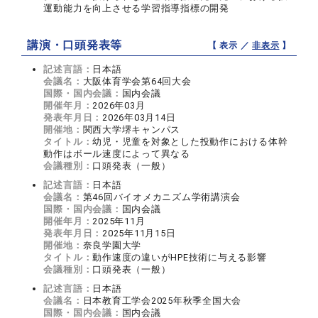
運動能力を向上させる学習指導指標の開発
講演・口頭発表等
【 表示 ／
非表示
】
記述言語：
日本語
会議名：
大阪体育学会第64回大会
国際・国内会議：
国内会議
開催年月：
2026年03月
発表年月日：
2026年03月14日
開催地：
関西大学堺キャンパス
タイトル：
幼児・児童を対象とした投動作における体幹
動作はボール速度によって異なる
会議種別：
口頭発表（一般）
記述言語：
日本語
会議名：
第46回バイオメカニズム学術講演会
国際・国内会議：
国内会議
開催年月：
2025年11月
発表年月日：
2025年11月15日
開催地：
奈良学園大学
タイトル：
動作速度の違いがHPE技術に与える影響
会議種別：
口頭発表（一般）
記述言語：
日本語
会議名：
日本教育工学会2025年秋季全国大会
国際・国内会議：
国内会議