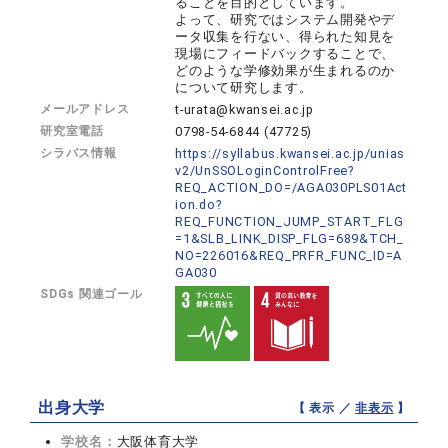
ることを目的としています。
よって、研究ではシステム開発やデ
ータ収集を行ない、得られた知見を
現場にフィードバックすることで、
どのような学修効果が生まれるのか
について研究します。
メールアドレス
t-urata@kwansei.ac.jp
研究室電話
0798-54-6844 (47725)
シラバス情報
https://syllabus.kwansei.ac.jp/unias
v2/UnSSOLoginControlFree?
REQ_ACTION_DO=/AGA030PLS01Act
ion.do?
REQ_FUNCTION_JUMP_START_FLG
=1&SLB_LINK_DISP_FLG=689&TCH_
NO=226016&REQ_PRFR_FUNC_ID=A
GA030
SDGs 関連ゴール
出身大学
【 表示 ／
非表示
】
学校名：
大阪体育大学