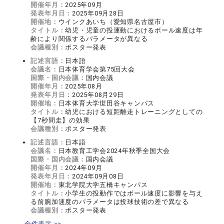
開催年月：
2025年09月
発表年月日：
2025年09月28日
開催地：
ウインクあいち（愛知県名古屋市）
タイトル：
幼児・児童の投運動におけるボール速度は年
齢により関係するパラメータが異なる
会議種別：
ポスター発表
記述言語：
日本語
会議名：
日本体育学会第75回大会
国際・国内会議：
国内会議
開催年月：
2025年08月
発表年月日：
2025年08月29日
開催地：
日本体育大学世田谷キャンパス
タイトル：
幼児における短距離走トレーニングとしての
【7秒間走】の効果
会議種別：
ポスター発表
記述言語：
日本語
会議名：
日本教育工学会2024年秋季全国大会
国際・国内会議：
国内会議
開催年月：
2024年09月
発表年月日：
2024年09月08日
開催地：
東北学院大学五橋キャンパス
タイトル：
小学生の投動作ではボール速度に影響を与え
る前腕加速度のパラメータは投球技術の差で異なる
会議種別：
ポスター発表
全件表示 >>