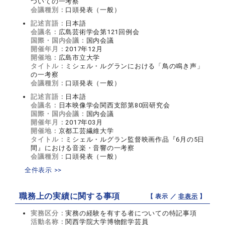
ついての一考察
会議種別：
口頭発表（一般）
記述言語：
日本語
会議名：
広島芸術学会第121回例会
国際・国内会議：
国内会議
開催年月：
2017年12月
開催地：
広島市立大学
タイトル：
ミシェル・ルグランにおける「鳥の鳴き声」
の一考察
会議種別：
口頭発表（一般）
記述言語：
日本語
会議名：
日本映像学会関西支部第80回研究会
国際・国内会議：
国内会議
開催年月：
2017年03月
開催地：
京都工芸繊維大学
タイトル：
ミシェル・ルグラン監督映画作品『6月の5日
間』における音楽・音響の一考察
会議種別：
口頭発表（一般）
全件表示 >>
職務上の実績に関する事項
【 表示 ／
非表示
】
実務区分：
実務の経験を有する者についての特記事項
活動名称：
関西学院大学博物館学芸員