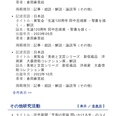
著者：
倉田麻里絵
掲載種別：
記事・総説・解説・論説等（その他）
記述言語：
日本語
タイトル：
展覧会「生誕120周年 田中忠雄展 －聖書を描
く－」解説
誌名：
生誕120周年 田中忠雄展 －聖書を描く－
出版年月：
2023年05月
著者：
倉田麻里絵
掲載種別：
記事・総説・解説・論説等（その他）
記述言語：
日本語
タイトル：
展覧会「美術と文芸シリーズ 新収蔵品 洋
画家 大森啓助コレクション展」解説
誌名：
美術と文芸シリーズ 新収蔵品 洋画家 大森啓
助コレクション展
出版年月：
2022年10月
著者：
倉田麻里絵
掲載種別：
記事・総説・解説・論説等（その他）
全件表示 >>
その他研究活動
【 表示 ／
非表示
】
タイトル：
読売新聞「平和の意味 問いかける光」のコメ