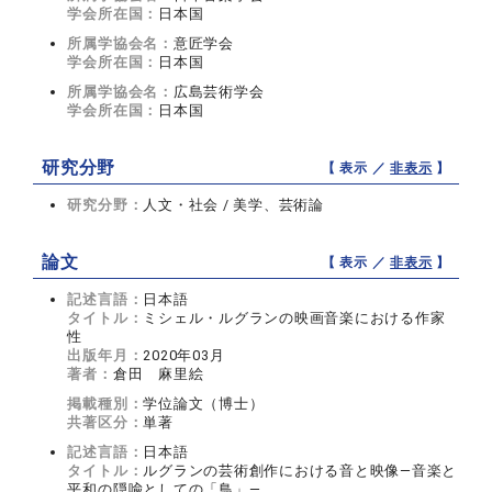
学会所在国：
日本国
所属学協会名：
意匠学会
学会所在国：
日本国
所属学協会名：
広島芸術学会
学会所在国：
日本国
研究分野
【 表示 ／
非表示
】
研究分野：
人文・社会 / 美学、芸術論
論文
【 表示 ／
非表示
】
記述言語：
日本語
タイトル：
ミシェル・ルグランの映画音楽における作家
性
出版年月：
2020年03月
著者：
倉田 麻里絵
掲載種別：
学位論文（博士）
共著区分：
単著
記述言語：
日本語
タイトル：
ルグランの芸術創作における音と映像—音楽と
平和の隠喩としての「鳥」—