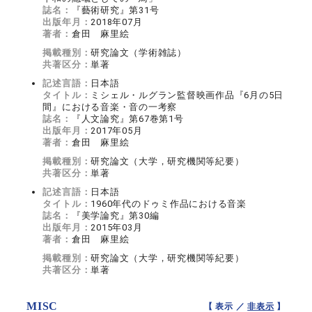
誌名：
『藝術研究』第31号
出版年月：
2018年07月
著者：
倉田 麻里絵
掲載種別：
研究論文（学術雑誌）
共著区分：
単著
記述言語：
日本語
タイトル：
ミシェル・ルグラン監督映画作品『6月の5日
間』における音楽・音の一考察
誌名：
『人文論究』第67巻第1号
出版年月：
2017年05月
著者：
倉田 麻里絵
掲載種別：
研究論文（大学，研究機関等紀要）
共著区分：
単著
記述言語：
日本語
タイトル：
1960年代のドゥミ作品における音楽
誌名：
『美学論究』第30編
出版年月：
2015年03月
著者：
倉田 麻里絵
掲載種別：
研究論文（大学，研究機関等紀要）
共著区分：
単著
MISC
【 表示 ／
非表示
】