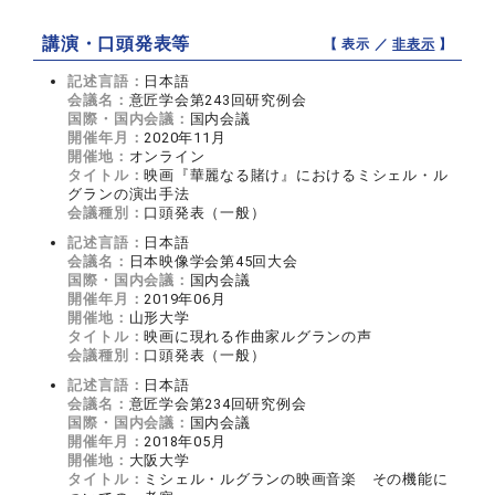
講演・口頭発表等
【 表示 ／
非表示
】
記述言語：
日本語
会議名：
意匠学会第243回研究例会
国際・国内会議：
国内会議
開催年月：
2020年11月
開催地：
オンライン
タイトル：
映画『華麗なる賭け』におけるミシェル・ル
グランの演出手法
会議種別：
口頭発表（一般）
記述言語：
日本語
会議名：
日本映像学会第45回大会
国際・国内会議：
国内会議
開催年月：
2019年06月
開催地：
山形大学
タイトル：
映画に現れる作曲家ルグランの声
会議種別：
口頭発表（一般）
記述言語：
日本語
会議名：
意匠学会第234回研究例会
国際・国内会議：
国内会議
開催年月：
2018年05月
開催地：
大阪大学
タイトル：
ミシェル・ルグランの映画音楽 その機能に