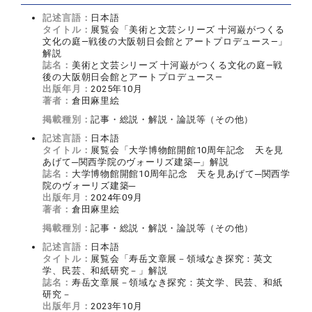
記述言語：
日本語
タイトル：
展覧会「美術と文芸シリーズ 十河巌がつくる
文化の庭―戦後の大阪朝日会館とアートプロデュース―」
解説
誌名：
美術と文芸シリーズ 十河巌がつくる文化の庭―戦
後の大阪朝日会館とアートプロデュース―
出版年月：
2025年10月
著者：
倉田麻里絵
掲載種別：
記事・総説・解説・論説等（その他）
記述言語：
日本語
タイトル：
展覧会「大学博物館開館10周年記念 天を見
あげて─関西学院のヴォーリズ建築─」解説
誌名：
大学博物館開館10周年記念 天を見あげて─関西学
院のヴォーリズ建築─
出版年月：
2024年09月
著者：
倉田麻里絵
掲載種別：
記事・総説・解説・論説等（その他）
記述言語：
日本語
タイトル：
展覧会「寿岳文章展－領域なき探究：英文
学、民芸、和紙研究－」解説
誌名：
寿岳文章展－領域なき探究：英文学、民芸、和紙
研究－
出版年月：
2023年10月