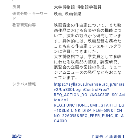
所属
大学博物館 博物館学芸員
研究分野・キーワー
映画, 映画音楽
ド
教育研究内容
映画音楽の作曲家について、また映
画作品における音楽や音の機能につ
いて、演出の観点から研究していま
す。具体的には、映画監督を務めた
こともある作曲家ミシェル・ルグラ
ンに注目してきました。
大学博物館では、学芸員として多岐
にわたる収蔵品の整理、調査研究、
展覧会の企画や図録の作成、ミュー
ジアムニュースの発行などをおこな
っています。
シラバス情報
https://syllabus.kwansei.ac.jp/unias
v2/UnSSOLoginControlFree?
REQ_ACTION_DO=/AGA030PLS01Act
ion.do?
REQ_FUNCTION_JUMP_START_FLG
=1&SLB_LINK_DISP_FLG=689&TCH_
NO=226098&REQ_PRFR_FUNC_ID=A
GA030
学位
【 表示 ／
非表示
】