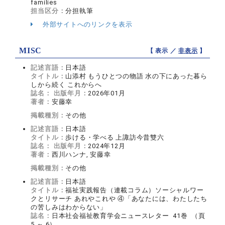
families
担当区分：
分担執筆
外部サイトへのリンクを表示
MISC
【 表示 ／
非表示
】
記述言語：
日本語
タイトル：
山添村 もうひとつの物語 水の下にあった暮ら
しから続く これからへ
誌名：
出版年月：
2026年01月
著者：
安藤幸
掲載種別：
その他
記述言語：
日本語
タイトル：
歩ける・学べる 上諏訪今昔雙六
誌名：
出版年月：
2024年12月
著者：
西川ハンナ, 安藤幸
掲載種別：
その他
記述言語：
日本語
タイトル：
福祉実践報告（連載コラム）ソーシャルワー
クとリサーチ あれやこれや ④「あなたには、わたしたち
の苦しみはわからない」
誌名：
日本社会福祉教育学会ニュースレター 41巻 （頁
5 ～ 6）