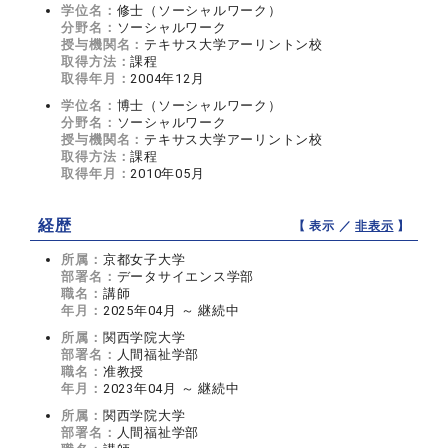
学位名：
修士（ソーシャルワーク）
分野名：
ソーシャルワーク
授与機関名：
テキサス大学アーリントン校
取得方法：
課程
取得年月：
2004年12月
学位名：
博士（ソーシャルワーク）
分野名：
ソーシャルワーク
授与機関名：
テキサス大学アーリントン校
取得方法：
課程
取得年月：
2010年05月
経歴
【 表示 ／
非表示
】
所属：
京都女子大学
部署名：
データサイエンス学部
職名：
講師
年月：
2025年04月 ～ 継続中
所属：
関西学院大学
部署名：
人間福祉学部
職名：
准教授
年月：
2023年04月 ～ 継続中
所属：
関西学院大学
部署名：
人間福祉学部