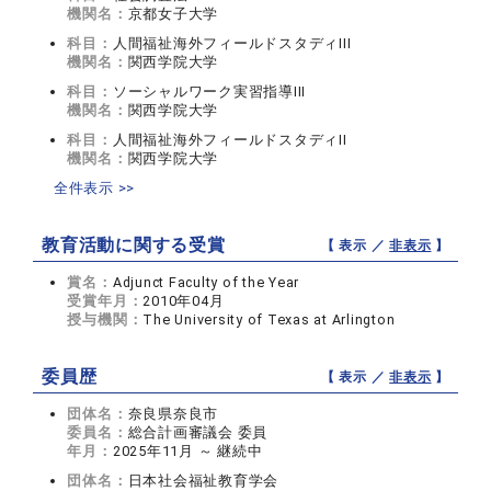
機関名：
京都女子大学
科目：
人間福祉海外フィールドスタディIII
機関名：
関西学院大学
科目：
ソーシャルワーク実習指導III
機関名：
関西学院大学
科目：
人間福祉海外フィールドスタディII
機関名：
関西学院大学
全件表示 >>
教育活動に関する受賞
【 表示 ／
非表示
】
賞名：
Adjunct Faculty of the Year
受賞年月：
2010年04月
授与機関：
The University of Texas at Arlington
委員歴
【 表示 ／
非表示
】
団体名：
奈良県奈良市
委員名：
総合計画審議会 委員
年月：
2025年11月 ～ 継続中
団体名：
日本社会福祉教育学会