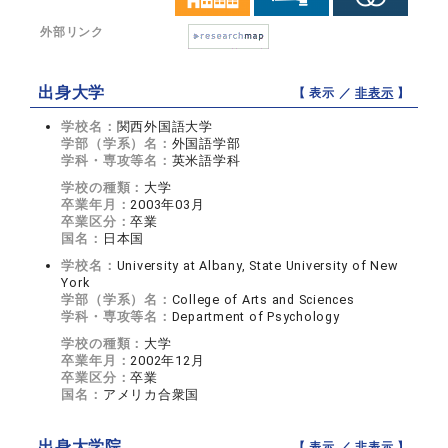
外部リンク
出身大学
【 表示 ／
非表示
】
学校名：
関西外国語大学
学部（学系）名：
外国語学部
学科・専攻等名：
英米語学科
学校の種類：
大学
卒業年月：
2003年03月
卒業区分：
卒業
国名：
日本国
学校名：
University at Albany, State University of New
York
学部（学系）名：
College of Arts and Sciences
学科・専攻等名：
Department of Psychology
学校の種類：
大学
卒業年月：
2002年12月
卒業区分：
卒業
国名：
アメリカ合衆国
出身大学院
【 表示 ／
非表示
】