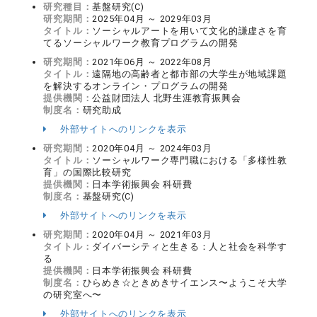
研究種目：
基盤研究(C)
研究期間：
2025年04月 ～ 2029年03月
タイトル：
ソーシャルアートを用いて文化的謙虚さを育
てるソーシャルワーク教育プログラムの開発
研究期間：
2021年06月 ～ 2022年08月
タイトル：
遠隔地の高齢者と都市部の大学生が地域課題
を解決するオンライン・プログラムの開発
提供機関：
公益財団法人 北野生涯教育振興会
制度名：
研究助成
外部サイトへのリンクを表示
研究期間：
2020年04月 ～ 2024年03月
タイトル：
ソーシャルワーク専門職における「多様性教
育」の国際比較研究
提供機関：
日本学術振興会 科研費
制度名：
基盤研究(C)
外部サイトへのリンクを表示
研究期間：
2020年04月 ～ 2021年03月
タイトル：
ダイバーシティと生きる：人と社会を科学す
る
提供機関：
日本学術振興会 科研費
制度名：
ひらめき☆ときめきサイエンス〜ようこそ大学
の研究室へ〜
外部サイトへのリンクを表示