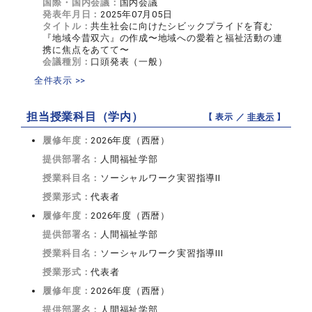
国際・国内会議：
国内会議
発表年月日：
2025年07月05日
タイトル：
共生社会に向けたシビックプライドを育む
『地域今昔双六』の作成〜地域への愛着と福祉活動の連
携に焦点をあてて〜
会議種別：
口頭発表（一般）
全件表示 >>
担当授業科目（学内）
【 表示 ／
非表示
】
履修年度：
2026年度（西暦）
提供部署名：
人間福祉学部
授業科目名：
ソーシャルワーク実習指導II
授業形式：
代表者
履修年度：
2026年度（西暦）
提供部署名：
人間福祉学部
授業科目名：
ソーシャルワーク実習指導III
授業形式：
代表者
履修年度：
2026年度（西暦）
提供部署名：
人間福祉学部