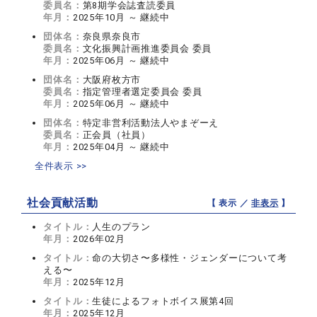
委員名：
第8期学会誌査読委員
年月：
2025年10月 ～ 継続中
団体名：
奈良県奈良市
委員名：
文化振興計画推進委員会 委員
年月：
2025年06月 ～ 継続中
団体名：
大阪府枚方市
委員名：
指定管理者選定委員会 委員
年月：
2025年06月 ～ 継続中
団体名：
特定非営利活動法人やまぞーえ
委員名：
正会員（社員）
年月：
2025年04月 ～ 継続中
全件表示 >>
社会貢献活動
【 表示 ／
非表示
】
タイトル：
人生のプラン
年月：
2026年02月
タイトル：
命の大切さ〜多様性・ジェンダーについて考
える〜
年月：
2025年12月
タイトル：
生徒によるフォトボイス展第4回
年月：
2025年12月