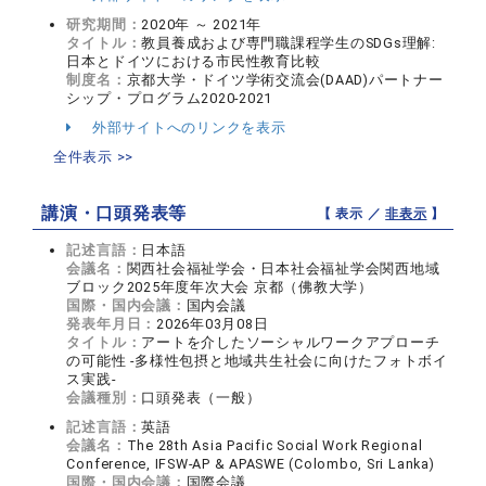
研究期間：
2020年 ～ 2021年
タイトル：
教員養成および専門職課程学生のSDGs理解:
日本とドイツにおける市民性教育比較
制度名：
京都大学・ドイツ学術交流会(DAAD)パートナー
シップ・プログラム2020-2021
外部サイトへのリンクを表示
全件表示 >>
講演・口頭発表等
【 表示 ／
非表示
】
記述言語：
日本語
会議名：
関西社会福祉学会・日本社会福祉学会関西地域
ブロック2025年度年次大会 京都（佛教大学）
国際・国内会議：
国内会議
発表年月日：
2026年03月08日
タイトル：
アートを介したソーシャルワークアプローチ
の可能性 -多様性包摂と地域共生社会に向けたフォトボイ
ス実践-
会議種別：
口頭発表（一般）
記述言語：
英語
会議名：
The 28th Asia Pacific Social Work Regional
Conference, IFSW-AP & APASWE (Colombo, Sri Lanka)
国際・国内会議：
国際会議