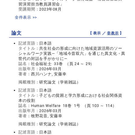
習演習担当教員講習会」
受講期間：
2023年08月
全件表示 >>
論文
【 表示 ／
非表示
】
記述言語：
日本語
タイトル：
共生社会の形成に向けた地域資源活用のソー
シャルワーク実践―「地域今昔双六」を通じた異文化・異
世代の対話を手がかりに―
誌名：
社会福祉士 33巻 （頁 24 ～ 29）
出版年月：
2026年03月
著者：
西川ハンナ, 安藤幸
掲載種別：
研究論文（学術雑誌）
記述言語：
日本語
タイトル：
子どもの貧困と学力形成における社会関係資
本の役割
誌名：
Human Welfare 18巻 1号 （頁 103 ～ 114）
出版年月：
2026年03月
著者：
牧野花音, 安藤幸
掲載種別：
研究論文（学術雑誌）
記述言語：
日本語