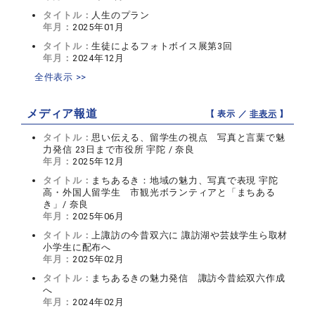
タイトル：
人生のプラン
年月：
2025年01月
タイトル：
生徒によるフォトボイス展第3回
年月：
2024年12月
全件表示 >>
メディア報道
【 表示 ／
非表示
】
タイトル：
思い伝える、留学生の視点 写真と言葉で魅
力発信 23日まで市役所 宇陀 / 奈良
年月：
2025年12月
タイトル：
まちあるき：地域の魅力、写真で表現 宇陀
高・外国人留学生 市観光ボランティアと「まちある
き」/ 奈良
年月：
2025年06月
タイトル：
上諏訪の今昔双六に 諏訪湖や芸妓学生ら取材
小学生に配布へ
年月：
2025年02月
タイトル：
まちあるきの魅力発信 諏訪今昔絵双六作成
へ
年月：
2024年02月