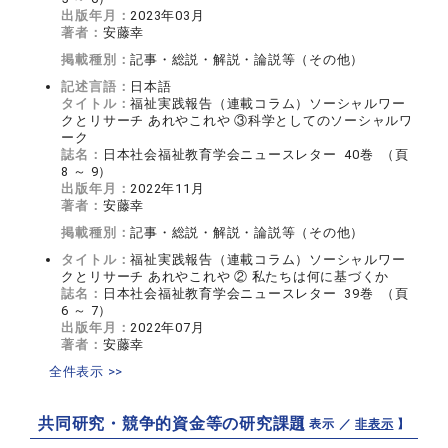
出版年月：
2023年03月
著者：
安藤幸
掲載種別：
記事・総説・解説・論説等（その他）
記述言語：
日本語
タイトル：
福祉実践報告（連載コラム）ソーシャルワー
クとリサーチ あれやこれや ③科学としてのソーシャルワ
ーク
誌名：
日本社会福祉教育学会ニュースレター 40巻 （頁
8 ～ 9）
出版年月：
2022年11月
著者：
安藤幸
掲載種別：
記事・総説・解説・論説等（その他）
タイトル：
福祉実践報告（連載コラム）ソーシャルワー
クとリサーチ あれやこれや ② 私たちは何に基づくか
誌名：
日本社会福祉教育学会ニュースレター 39巻 （頁
6 ～ 7）
出版年月：
2022年07月
著者：
安藤幸
全件表示 >>
共同研究・競争的資金等の研究課題
【 表示 ／
非表示
】