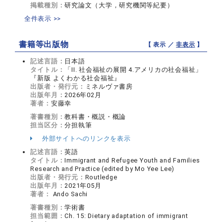
掲載種別：
研究論文（大学，研究機関等紀要）
全件表示 >>
書籍等出版物
【 表示 ／
非表示
】
記述言語：
日本語
タイトル：
「II. 社会福祉の展開 4.アメリカの社会福祉」
『新版 よくわかる社会福祉』
出版者・発行元：
ミネルヴァ書房
出版年月：
2026年02月
著者：
安藤幸
著書種別：
教科書・概説・概論
担当区分：
分担執筆
外部サイトへのリンクを表示
記述言語：
英語
タイトル：
Immigrant and Refugee Youth and Families
Research and Practice (edited by Mo Yee Lee)
出版者・発行元：
Routledge
出版年月：
2021年05月
著者：
Ando Sachi
著書種別：
学術書
担当範囲：
Ch. 15: Dietary adaptation of immigrant