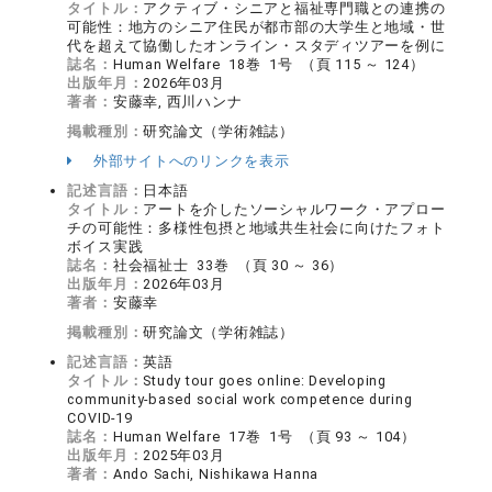
タイトル：
アクティブ・シニアと福祉専門職との連携の
可能性：地方のシニア住民が都市部の大学生と地域・世
代を超えて協働したオンライン・スタディツアーを例に
誌名：
Human Welfare 18巻 1号 （頁 115 ～ 124）
出版年月：
2026年03月
著者：
安藤幸, 西川ハンナ
掲載種別：
研究論文（学術雑誌）
外部サイトへのリンクを表示
記述言語：
日本語
タイトル：
アートを介したソーシャルワーク・アプロー
チの可能性：多様性包摂と地域共生社会に向けたフォト
ボイス実践
誌名：
社会福祉士 33巻 （頁 30 ～ 36）
出版年月：
2026年03月
著者：
安藤幸
掲載種別：
研究論文（学術雑誌）
記述言語：
英語
タイトル：
Study tour goes online: Developing
community-based social work competence during
COVID-19
誌名：
Human Welfare 17巻 1号 （頁 93 ～ 104）
出版年月：
2025年03月
著者：
Ando Sachi, Nishikawa Hanna