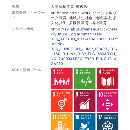
所属
人間福祉学部 准教授
研究分野・キーワー
art-based social work, ソーシャルワ
ド
ーク教育, 地域共生社会, 地域福祉, 多
文化共生, 多様性教育, 福祉教育
シラバス情報
https://syllabus.kwansei.ac.jp/unias
v2/UnSSOLoginControlFree?
REQ_ACTION_DO=/AGA030PLS01Act
ion.do?
REQ_FUNCTION_JUMP_START_FLG
=1&SLB_LINK_DISP_FLG=689&TCH_
NO=230003&REQ_PRFR_FUNC_ID=A
GA030
SDGs 関連ゴール