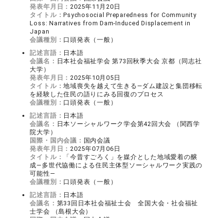
発表年月日：
2025年11月20日
タイトル：
Psychosocial Preparedness for Community
Loss: Narratives from Dam-Induced Displacement in
Japan
会議種別：
口頭発表（一般）
記述言語：
日本語
会議名：
日本社会福祉学会 第73回秋季大会 京都（同志社
大学）
発表年月日：
2025年10月05日
タイトル：
地域喪失を越えて生きる—ダム建設と集団移転
を経験した住民の語りにみる回復のプロセス
会議種別：
口頭発表（一般）
記述言語：
日本語
会議名：
日本ソーシャルワーク学会第42回大会 （関西学
院大学）
国際・国内会議：
国内会議
発表年月日：
2025年07月06日
タイトル：
「今昔すごろく」を媒介とした地域愛着の醸
成―多世代協働による住民主体型ソーシャルワーク実践の
可能性―
会議種別：
口頭発表（一般）
記述言語：
日本語
会議名：
第33回日本社会福祉士会 全国大会・社会福祉
士学会 （島根大会）