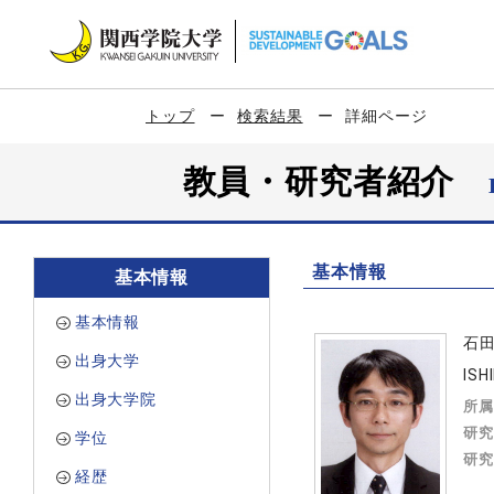
トップ
検索結果
詳細ページ
教員・研究者紹介
基本情報
基本情報
基本情報
石
出身大学
ISH
出身大学院
所属
研究
学位
研究
経歴