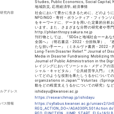
Studies, Public Economics, Social 
地域防災, 応用経済学, 経済事情
研究内容
社会において豊かに生きるために、どのよう
NPO/NGO・寄付・ボランティア・フィラン
をキーワードに、データを用いた定量的分析
います。また、さまざまな分野の研究者や専
http://philanthropy.sakura.ne.jp
刊行物としては、『SDGsと地域社会ーーあ
全国へ』（明石書店・2022・分担執筆）、
たな担い手ーー』（ミネルヴァ書房・2022・共訳）、""Why
Long-Term Disaster Relief."" Journal of 
Media in Disaster Fundraising: Mobilizing t
Journal of Public Administration in 
レイジングにおいてソーシャル・メディアの
シャル・キャピタル」『公共経営学入門』（大
いてどのような役割を果たしうるかについての研究）、""Loca
organizations in Japan."" Volu
動をどの程度支えうるかについての研究）な
ルアドレス
ishidayu@kwansei.ac.jp
L
https://researchmap.jp/ishidayu
バス情報
https://syllabus.kwansei.ac.jp/uniasv2/U
REQ_ACTION_DO=/AGA030PLS01Action.do
REQ_FUNCTION_JUMP_START_FLG=1&SLB