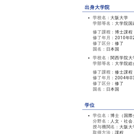
出身大学院
学校名：
大阪大学
学部等名：
大学院国
修了課程：
博士課程
修了年月：
2010年0
修了区分：
修了
国名：
日本国
学校名：
関西学院大
学部等名：
大学院総
修了課程：
修士課程
修了年月：
2004年0
修了区分：
修了
国名：
日本国
学位
学位名：
博士（国際
分野名：
人文・社会 
授与機関名：
大阪大
取得方法：
課程