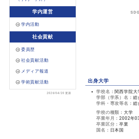
学内運営
SD
学内活動
社会貢献
委員歴
社会貢献活動
メディア報道
出身大学
学術貢献活動
学校名：
関西学院大
2026/04/20 更新
学部（学系）名：
総
学科・専攻等名：
総
学校の種類：
大学
卒業年月：
2002年0
卒業区分：
卒業
国名：
日本国