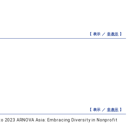
【 表示 ／
非表示
】
【 表示 ／
非表示
】
 to 2023 ARNOVA Asia: Embracing Diversity in Nonprofit