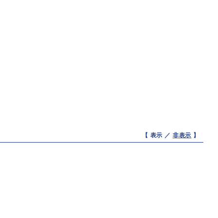
【 表示 ／
非表示
】