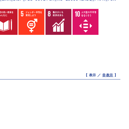
【 表示 ／
非表示
】