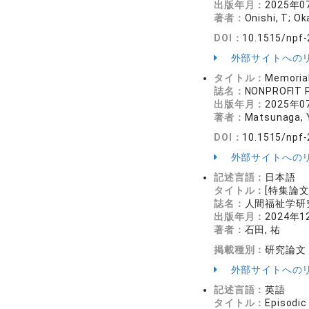
出版年月：
2025年0
著者：
Onishi, T; Ok
DOI：
10.1515/npf
外部サイトへの
タイトル：
Memorial
誌名：
NONPROFIT 
出版年月：
2025年0
著者：
Matsunaga, Y;
DOI：
10.1515/npf
外部サイトへの
記述言語：
日本語
タイトル：
[特集論
誌名：
人間福祉学研究 
出版年月：
2024年1
著者：
石田, 祐
掲載種別：
研究論文
外部サイトへの
記述言語：
英語
タイトル：
Episodic