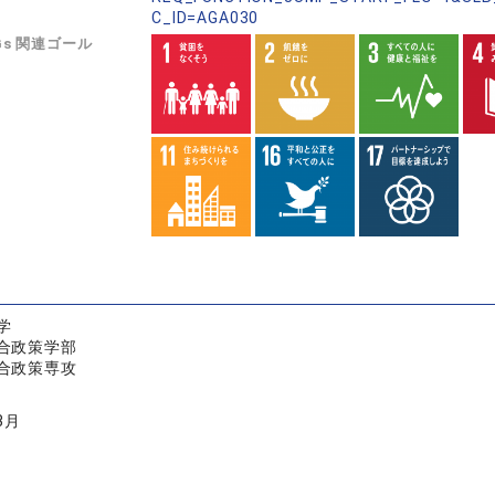
C_ID=AGA030
Gs 関連ゴール
学
合政策学部
合政策専攻
3月