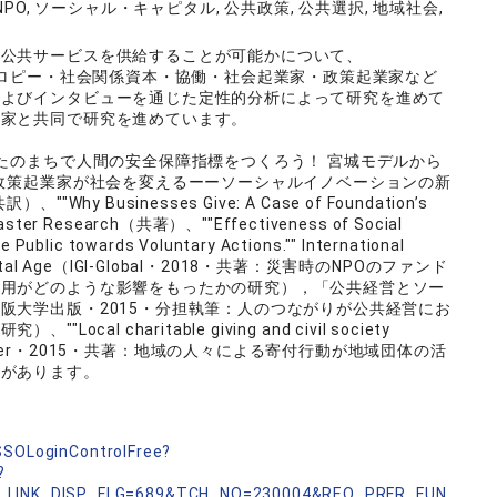
Capital, NPO, ソーシャル・キャピタル, 公共政策, 公共選択, 地域社会,
に公共サービスを供給することが可能かについて、
ソロピー・社会関係資本・協働・社会起業家・政策起業家など
およびインタビューを通じた定性的分析によって研究を進めて
門家と共同で研究を進めています。
なたのまちで人間の安全保障指標をつくろう！ 宮城モデルから
『政策起業家が社会を変えるーーソーシャルイノベーションの新
 Businesses Give: A Case of Foundation’s
Disaster Research（共著）、""Effectiveness of Social
he Public towards Voluntary Actions."" International
the Digital Age（IGI-Global・2018・共著：災害時のNPOのファンド
活用がどのような影響をもったかの研究），「公共経営とソー
阪大学出版・2015・分担執筆：人のつながりが公共経営にお
l charitable giving and civil society
ntas（Springer・2015・共著：地域の人々による寄付行動が地域団体の活
どがあります。
nSSOLoginControlFree?
?
_LINK_DISP_FLG=689&TCH_NO=230004&REQ_PRFR_FUN