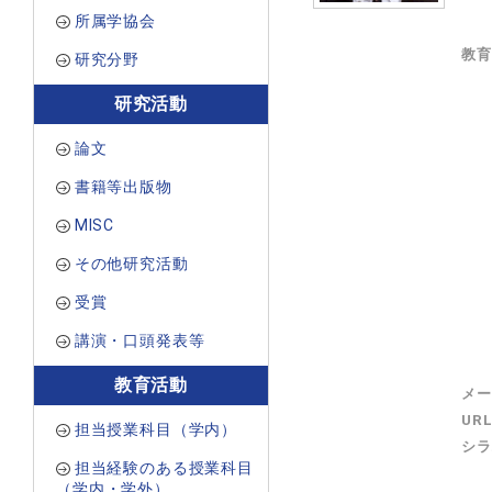
所属学協会
教育
研究分野
研究活動
論文
書籍等出版物
MISC
その他研究活動
受賞
講演・口頭発表等
教育活動
メー
UR
担当授業科目（学内）
シラ
担当経験のある授業科目
（学内・学外）