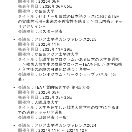
開催年月：
2026年06月
発表年月日：
2026年06月06日
開催地：
立命館大学
タイトル：
ゼミナール形式の日本語クラスにおけるTEM
の実践的活用―未来の不確実性を踏まえた自己内省とキャ
リアデザイン―
会議種別：
ポスター発表
会議名：
アジア太平洋カンファレンス2025
開催年月：
2025年11月
発表年月日：
2025年11月29日
開催地：
立命館アジア太平洋大学
タイトル：
英語学位プログラムがある日本の大学を選択
した韓国人留学生の成長プロセス―TEAを用いた進学動機
と入学後の経験の可視化に基づく考察―
会議種別：
シンポジウム・ワークショップ パネル（公
募）
会議名：
TEAと質的探究学会 第4回大会
開催年月：
2025年05月
発表年月日：
2025年05月25日
開催地：
人間環境大学
タイトル：
大学を休学した韓国人留学生の復学に至るま
での過程とキャリア選択
会議種別：
口頭発表（一般）
会議名：
アジア太平洋カンファレンス2024
開催年月：
2024年11月 ～ 2024年12月