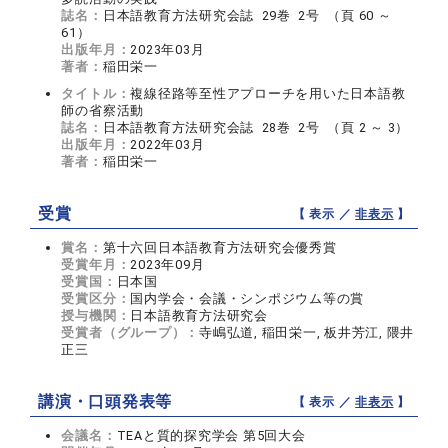
誌名：
日本語教育方法研究会誌 29巻 2号 （頁 60 ～
61）
出版年月：
2023年03月
著者：
稲田栄一
タイトル：
複線径路等至性アプローチを用いた日本語教
師の省察活動
誌名：
日本語教育方法研究会誌 28巻 2号 （頁 2 ～ 3）
出版年月：
2022年03月
著者：
稲田栄一
受賞
【 表示 ／
非表示
】
賞名：
第十六回日本語教育方法研究会優秀賞
受賞年月：
2023年09月
受賞国：
日本国
受賞区分：
国内学会・会議・シンポジウム等の賞
授与機関：
日本語教育方法研究会
受賞者（グループ）：
寺嶋弘道, 稲田栄一, 板井芳江, 隈井
正三
講演・口頭発表等
【 表示 ／
非表示
】
会議名：
TEAと質的探究学会 第5回大会