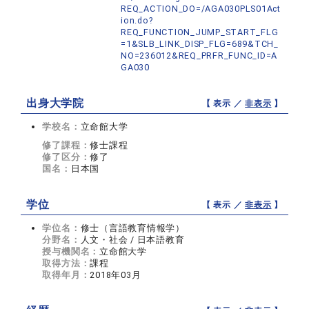
REQ_ACTION_DO=/AGA030PLS01Act
ion.do?
REQ_FUNCTION_JUMP_START_FLG
=1&SLB_LINK_DISP_FLG=689&TCH_
NO=236012&REQ_PRFR_FUNC_ID=A
GA030
出身大学院
【 表示 ／
非表示
】
学校名：
立命館大学
修了課程：
修士課程
修了区分：
修了
国名：
日本国
学位
【 表示 ／
非表示
】
学位名：
修士（言語教育情報学）
分野名：
人文・社会 / 日本語教育
授与機関名：
立命館大学
取得方法：
課程
取得年月：
2018年03月