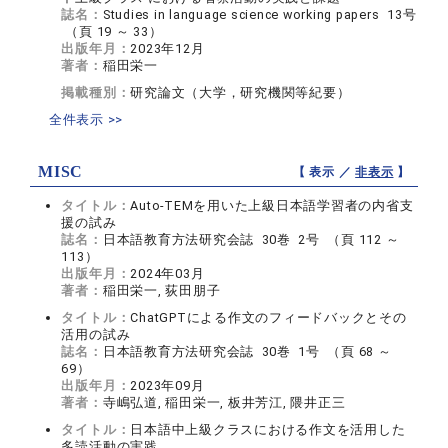
誌名：
Studies in language science working papers 13号
（頁 19 ～ 33）
出版年月：
2023年12月
著者：
稲田栄一
掲載種別：
研究論文（大学，研究機関等紀要）
全件表示 >>
MISC
【 表示 ／
非表示
】
タイトル：
Auto-TEMを用いた上級日本語学習者の内省支
援の試み
誌名：
日本語教育方法研究会誌 30巻 2号 （頁 112 ～
113）
出版年月：
2024年03月
著者：
稲田栄一, 荻田朋子
タイトル：
ChatGPTによる作文のフィードバックとその
活用の試み
誌名：
日本語教育方法研究会誌 30巻 1号 （頁 68 ～
69）
出版年月：
2023年09月
著者：
寺嶋弘道, 稲田栄一, 板井芳江, 隈井正三
タイトル：
日本語中上級クラスにおける作文を活用した
多読活動の実践