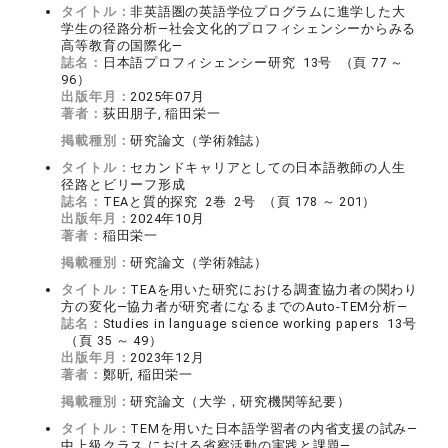
タイトル：
非英語圏の英語学位プログラムに進学した大
学生の径路分析―社会文化的プロフィシェンシーからみる
高等教育の国際化―
誌名：
日本語プロフィシェンシー研究 13号 （頁 77 ～
96）
出版年月：
2025年07月
著者：
荻田朋子, 稲田栄一
掲載種別：
研究論文（学術雑誌）
タイトル：
セカンドキャリアとしての日本語教師の人生
径路とビリーフ形成
誌名：
TEAと質的探究 2巻 2号 （頁 178 ～ 201）
出版年月：
2024年10月
著者：
稲田栄一
掲載種別：
研究論文（学術雑誌）
タイトル：
TEAを用いた研究における調査協力者の関わり
方の変化―協力者が研究者になるまでのAuto-TEM分析―
誌名：
Studies in language science working papers 13号
（頁 35 ～ 49）
出版年月：
2023年12月
著者：
鄭昕, 稲田栄一
掲載種別：
研究論文（大学，研究機関等紀要）
タイトル：
TEMを用いた日本語学習者の内省支援の試み―
中上級クラス における省察活動の実践と課題―