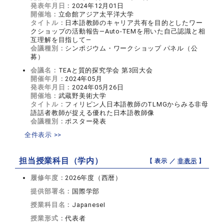
発表年月日：
2024年12月01日
開催地：
立命館アジア太平洋大学
タイトル：
日本語教師のキャリア共有を目的としたワー
クショップの活動報告―Auto-TEMを用いた自己認識と相
互理解を目指して―
会議種別：
シンポジウム・ワークショップ パネル（公
募）
会議名：
TEAと質的探究学会 第3回大会
開催年月：
2024年05月
発表年月日：
2024年05月26日
開催地：
武蔵野美術大学
タイトル：
フィリピン人日本語教師のTLMGからみる非母
語話者教師が捉える優れた日本語教師像
会議種別：
ポスター発表
全件表示 >>
担当授業科目（学内）
【 表示 ／
非表示
】
履修年度：
2026年度（西暦）
提供部署名：
国際学部
授業科目名：
JapaneseI
授業形式：
代表者