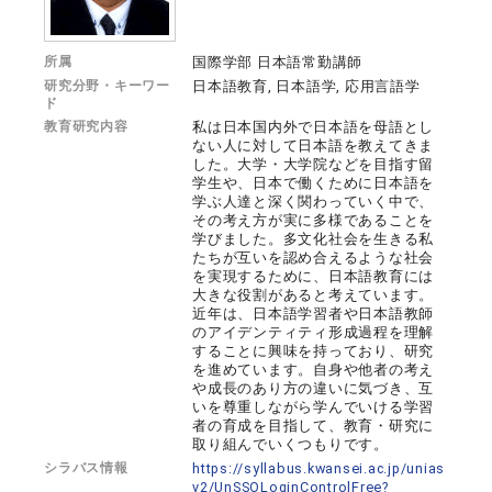
所属
国際学部 日本語常勤講師
研究分野・キーワー
日本語教育, 日本語学, 応用言語学
ド
教育研究内容
私は日本国内外で日本語を母語とし
ない人に対して日本語を教えてきま
した。大学・大学院などを目指す留
学生や、日本で働くために日本語を
学ぶ人達と深く関わっていく中で、
その考え方が実に多様であることを
学びました。多文化社会を生きる私
たちが互いを認め合えるような社会
を実現するために、日本語教育には
大きな役割があると考えています。
近年は、日本語学習者や日本語教師
のアイデンティティ形成過程を理解
することに興味を持っており、研究
を進めています。自身や他者の考え
や成長のあり方の違いに気づき、互
いを尊重しながら学んでいける学習
者の育成を目指して、教育・研究に
取り組んでいくつもりです。
シラバス情報
https://syllabus.kwansei.ac.jp/unias
v2/UnSSOLoginControlFree?