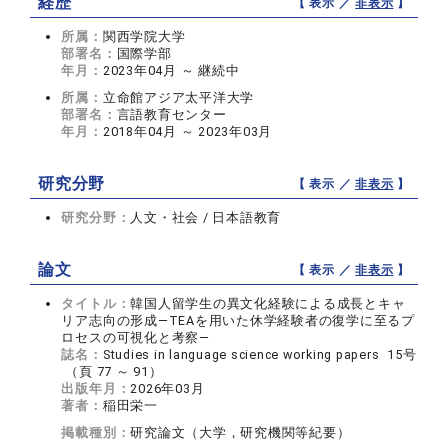
経歴
【 表示 ／
非表示
】
所属：
関西学院大学
部署名：
国際学部
年月：
2023年04月 ～ 継続中
所属：
立命館アジア太平洋大学
部署名：
言語教育センター
年月：
2018年04月 ～ 2023年03月
研究分野
【 表示 ／
非表示
】
研究分野：
人文・社会 / 日本語教育
論文
【 表示 ／
非表示
】
タイトル：
韓国人留学生の異文化経験による成長とキャ
リア志向の形成―TEAを用いた休学経験者の復学に至るプ
ロセスの可視化と考察―
誌名：
Studies in language science working papers 15号
（頁 77 ～ 91）
出版年月：
2026年03月
著者：
稲田栄一
掲載種別：
研究論文（大学，研究機関等紀要）