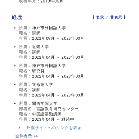
取得年月：
2013年06月
経歴
【 表示 ／
非表示
】
所属：
神戸市外国語大学
職名：
講師
年月：
2022年09月 ～ 2023年03月
所属：
近畿大学
職名：
講師
年月：
2022年04月 ～ 2023年03月
所属：
神戸市外国語大学
職名：
研究員
年月：
2022年04月 ～ 2023年03月
所属：
立命館大学
職名：
講師
年月：
2022年04月 ～ 2023年03月
所属：
関西学院大学
部署名：
言語教育研究センター
職名：
中国語常勤講師
年月：
2023年04月 ～ 継続中
外部サイトへのリンクを表示
全件表示 >>