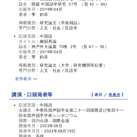
誌名：
開篇 中国語学研究 37号 （頁 42 ～ 66）
出版年月：
2019年04月
著者：
季 鈞菲
掲載種別：
研究論文（学術雑誌）
専門分野：
人文・社会 / 言語学
記述言語：
中国語
タイトル：
幽韻再論
誌名：
神戸外大論叢 70巻 2号 （頁 67 ～ 92）
出版年月：
2019年04月
著者：
季 鈞菲
掲載種別：
研究論文（大学，研究機関等紀要）
専門分野：
人文・社会 / 言語学
全件表示 >>
講演・口頭発表等
【 表示 ／
非表示
】
記述言語：
中国語
会議名：
中華民国声韻学会第二十一回国際及び第四十一
回全国声韻学学術シンポジウム
国際・国内会議：
国際会議
開催年月：
2023年08月
発表年月日：
2023年08月19日
開催地：
高雄