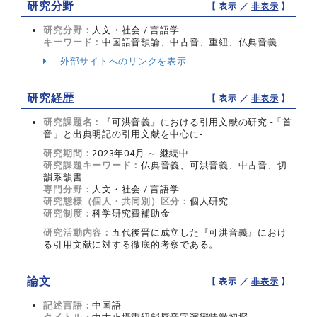
研究分野
【 表示 ／
非表示
】
研究分野：
人文・社会 / 言語学
キーワード：
中国語音韻論、中古音、重紐、仏典音義
外部サイトへのリンクを表示
研究経歴
【 表示 ／
非表示
】
研究課題名：
『可洪音義』における引用文献の研究 -「首
音」と出典明記の引用文献を中心に-
研究期間：
2023年04月 ～ 継続中
研究課題キーワード：
仏典音義、可洪音義、中古音、切
韻系韻書
専門分野：
人文・社会 / 言語学
研究態様（個人・共同別）区分：
個人研究
研究制度：
科学研究費補助金
研究活動内容：
五代後晋に成立した『可洪音義』におけ
る引用文献に対する徹底的考察である。
論文
【 表示 ／
非表示
】
記述言語：
中国語