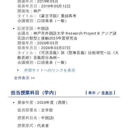
開催年月：
2019年05月
発表年月日：
2019年05月12日
開催地：
神戸
タイトル：
《蒙古字韻》重紐再考
会議種別：
口頭発表（一般）
記述言語：
中国語
会議名：
神戸市外国語大学 Research Project B アジア諸
言語の類型と接触2025年度研究会
開催年月：
2026年03月
発表年月日：
2026年03月07日
タイトル：
《可洪音義》與《慧琳音義》比較研究―以《大
般若經》音義部分為例―
会議種別：
口頭発表（一般）
外部サイトへのリンクを表示
全件表示 >>
担当授業科目（学内）
【 表示 ／
非表示
】
履修年度：
2026年度（西暦）
提供部署名：
文学部
授業科目名：
中国語I
授業形式：
代表者