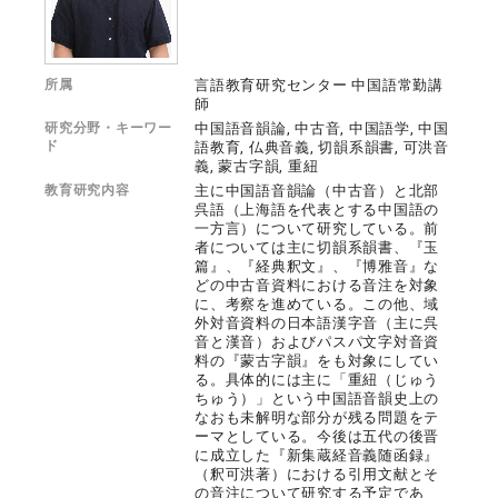
所属
言語教育研究センター 中国語常勤講
師
研究分野・キーワー
中国語音韻論, 中古音, 中国語学, 中国
ド
語教育, 仏典音義, 切韻系韻書, 可洪音
義, 蒙古字韻, 重紐
教育研究内容
主に中国語音韻論（中古音）と北部
呉語（上海語を代表とする中国語の
一方言）について研究している。前
者については主に切韻系韻書、『玉
篇』、『経典釈文』、『博雅音』な
どの中古音資料における音注を対象
に、考察を進めている。この他、域
外対音資料の日本語漢字音（主に呉
音と漢音）およびパスパ文字対音資
料の『蒙古字韻』をも対象にしてい
る。具体的には主に「重紐（じゅう
ちゅう）」という中国語音韻史上の
なおも未解明な部分が残る問題をテ
ーマとしている。今後は五代の後晋
に成立した『新集蔵経音義随函録』
（釈可洪著）における引用文献とそ
の音注について研究する予定であ