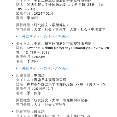
タイトル：
中古止攝重紐韻唇音字演變特徵初探
誌名：
関西学院大学外国語紀要 人文科学篇 28巻 （頁
189 ～ 208）
出版年月：
2024年02月
著者：
季 鈞菲
掲載種別：
研究論文（学術雑誌）
専門分野：
人文・社会 / 言語学，人文・社会 / 中国文学
外部サイトへのリンクを表示
タイトル：
中古止攝重紐韻唇音字演變特徴初探
誌名：
Kwansei Gakuin University Humanities Review 28
巻 （頁 189 ～ 208）
出版年月：
2023年
著者：
季 鈞菲
外部サイトへのリンクを表示
記述言語：
中国語
タイトル：
再論日本漢音與重紐
誌名：
神戸市外国語大学研究科論集 22巻 （頁 1 ～ 25）
出版年月：
2019年12月
著者：
季 鈞菲
掲載種別：
研究論文（大学，研究機関等紀要）
専門分野：
人文・社会 / 言語学
記述言語：
日本語
タイトル：
重紐反切における一等上字について