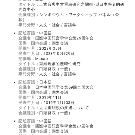
タイトル：
上古音與中古重紐研究之關聯 -以日本學者的研
究為中心-
会議種別：
シンポジウム・ワークショップ パネル（公
募）
専門分野：
人文・社会 / 言語学
記述言語：
中国語
会議名：
国際中国語言学学会第29回年会
国際・国内会議：
国際会議
開催年月：
2023年05月
発表年月日：
2023年05月29日
開催地：
Macao
タイトル：
重紐現象的歷時性研究
会議種別：
口頭発表（一般）
専門分野：
人文・社会 / 言語学
記述言語：
日本語
会議名：
日本中国語学会第69回全国大会
国際・国内会議：
国内会議
開催年月：
2019年11月
発表年月日：
2019年11月03日
タイトル：
近世重紐韻の変遷について
会議種別：
口頭発表（一般）
記述言語：
中国語
会議名：
國際中國語言學學會第27屆年會
国際・国内会議：
国際会議