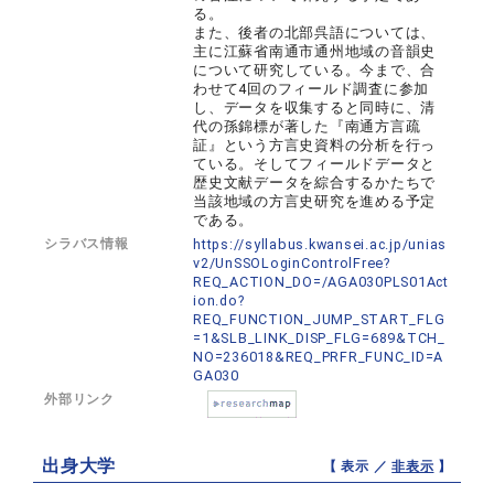
る。
また、後者の北部呉語については、
主に江蘇省南通市通州地域の音韻史
について研究している。今まで、合
わせて4回のフィールド調査に参加
し、データを収集すると同時に、清
代の孫錦標が著した『南通方言疏
証』という方言史資料の分析を行っ
ている。そしてフィールドデータと
歴史文献データを綜合するかたちで
当該地域の方言史研究を進める予定
である。
シラバス情報
https://syllabus.kwansei.ac.jp/unias
v2/UnSSOLoginControlFree?
REQ_ACTION_DO=/AGA030PLS01Act
ion.do?
REQ_FUNCTION_JUMP_START_FLG
=1&SLB_LINK_DISP_FLG=689&TCH_
NO=236018&REQ_PRFR_FUNC_ID=A
GA030
外部リンク
出身大学
【 表示 ／
非表示
】