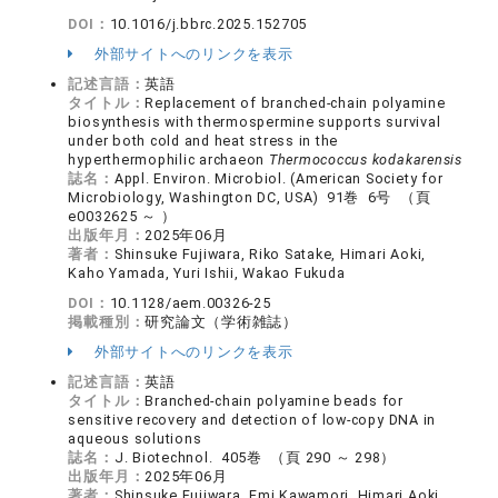
DOI：
10.1016/j.bbrc.2025.152705
外部サイトへのリンクを表示
記述言語：
英語
タイトル：
Replacement of branched-chain polyamine
biosynthesis with thermospermine supports survival
under both cold and heat stress in the
hyperthermophilic archaeon
Thermococcus kodakarensis
誌名：
Appl. Environ. Microbiol. (American Society for
Microbiology, Washington DC, USA) 91巻 6号 （頁
e0032625 ～ ）
出版年月：
2025年06月
著者：
Shinsuke Fujiwara, Riko Satake, Himari Aoki,
Kaho Yamada, Yuri Ishii, Wakao Fukuda
DOI：
10.1128/aem.00326-25
掲載種別：
研究論文（学術雑誌）
外部サイトへのリンクを表示
記述言語：
英語
タイトル：
Branched-chain polyamine beads for
sensitive recovery and detection of low-copy DNA in
aqueous solutions
誌名：
J. Biotechnol. 405巻 （頁 290 ～ 298）
出版年月：
2025年06月
著者：
Shinsuke Fujiwara, Emi Kawamori, Himari Aoki,