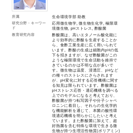
所属
生命環境学部 助教
研究分野・キーワー
応用微生物学, 微生物生化学, 極限環
ド
境微生物, pHストレス, 酢酸菌
教育研究内容
酢酸菌は、高いエタノール酸化能に
より効率的に酢酸を生産することか
ら、食酢工業生産に広く用いられて
います。酢酸の生成は細胞内pHの低
下を招きますが、なぜ酢酸菌がこの
ような極限環境で生命活動を維持で
きているのかは不明な点が多いで
す。微生物は温度、浸透圧、pHなど
の種々のストレスにさらされます
が、pH変化に対する応答機構に関す
る知見は限られています。酢酸菌は
pHストレス応答・適応機構を調べる
上でのモデルになると考えており、
酢酸菌が持つ転写因子や分子シャペ
ロニンに着目し、それらの生化学的
な機能解析を通じて、本菌の酸性環
境適応機構を明らかにしたいと考え
ています。また酢酸菌に加えて、超
好熱菌を含む特殊な環境で生きる微
生物が持つ生理活性物質(ポリアミン)