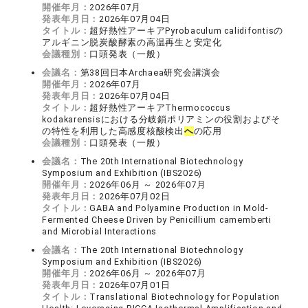
開催年月：
2026年07月
発表年月日：
2026年07月04日
タイトル：
超好熱性アーキアPyrobaculum calidifontisの
アルギニン脱炭酸酵素の高温再生と安定化
会議種別：
口頭発表（一般）
会議名：
第38回日本Archaea研究会講演会
開催年月：
2026年07月
発表年月日：
2026年07月04日
タイトル：
超好熱性アーキアThermococcus
kodakarensisにおける分岐鎖ポリアミンの役割およびそ
の特性を利用した高感度核酸検出
へ
の応用
会議種別：
口頭発表（一般）
会議名：
The 20th International Biotechnology
Symposium and Exhibition (IBS2026)
開催年月：
2026年06月 ～ 2026年07月
発表年月日：
2026年07月02日
タイトル：
GABA and Polyamine Production in Mold-
Fermented Cheese Driven by Penicillium camemberti
and Microbial Interactions
会議名：
The 20th International Biotechnology
Symposium and Exhibition (IBS2026)
開催年月：
2026年06月 ～ 2026年07月
発表年月日：
2026年07月01日
タイトル：
Translational Biotechnology for Population