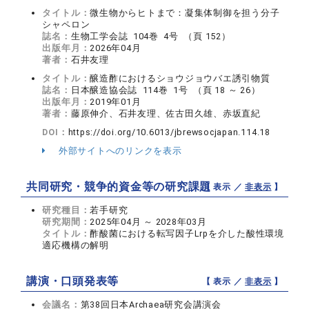
タイトル：
微生物からヒトまで：凝集体制御を担う分子
シャペロン
誌名：
生物工学会誌 104巻 4号 （頁 152）
出版年月：
2026年04月
著者：
石井友理
タイトル：
醸造酢におけるショウジョウバエ誘引物質
誌名：
日本醸造協会誌 114巻 1号 （頁 18 ～ 26）
出版年月：
2019年01月
著者：
藤原伸介、石井友理、佐古田久雄、赤坂直紀
DOI：
https://doi.org/10.6013/jbrewsocjapan.114.18
外部サイトへのリンクを表示
共同研究・競争的資金等の研究課題
【 表示 ／
非表示
】
研究種目：
若手研究
研究期間：
2025年04月 ～ 2028年03月
タイトル：
酢酸菌における転写因子Lrpを介した酸性環境
適応機構の解明
講演・口頭発表等
【 表示 ／
非表示
】
会議名：
第38回日本Archaea研究会講演会