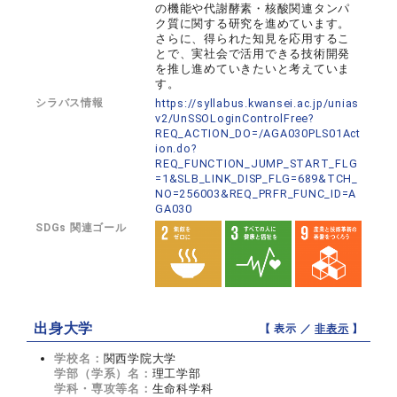
の機能や代謝酵素・核酸関連タンパ
ク質に関する研究を進めています。
さらに、得られた知見を応用するこ
とで、実社会で活用できる技術開発
を推し進めていきたいと考えていま
す。
シラバス情報
https://syllabus.kwansei.ac.jp/unias
v2/UnSSOLoginControlFree?
REQ_ACTION_DO=/AGA030PLS01Act
ion.do?
REQ_FUNCTION_JUMP_START_FLG
=1&SLB_LINK_DISP_FLG=689&TCH_
NO=256003&REQ_PRFR_FUNC_ID=A
GA030
SDGs 関連ゴール
出身大学
【 表示 ／
非表示
】
学校名：
関西学院大学
学部（学系）名：
理工学部
学科・専攻等名：
生命科学科