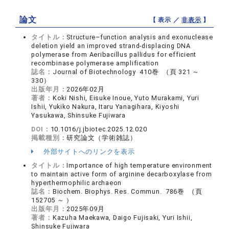
論文
【 表示 ／
非表示
】
タイトル：
Structure–function analysis and exonuclease
deletion yield an improved strand-displacing DNA
polymerase from Aeribacillus pallidus for efficient
recombinase polymerase amplification
誌名：
Journal of Biotechnology 410巻 （頁 321 ～
330）
出版年月：
2026年02月
著者：
Koki Nishi, Eisuke Inoue, Yuto Murakami, Yuri
Ishii, Yukiko Nakura, Itaru Yanagihara, Kiyoshi
Yasukawa, Shinsuke Fujiwara
DOI：
10.1016/j.jbiotec.2025.12.020
掲載種別：
研究論文（学術雑誌）
外部サイトへのリンクを表示
タイトル：
Importance of high temperature environment
to maintain active form of arginine decarboxylase from
hyperthermophilic archaeon
誌名：
Biochem. Biophys. Res. Commun. 786巻 （頁
152705 ～ ）
出版年月：
2025年09月
著者：
Kazuha Maekawa, Daigo Fujisaki, Yuri Ishii,
Shinsuke Fujiwara