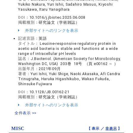
Yukiko Nakura, Yuri Ishii, Sadahiro Masuo, Kiyoshi
Yasukawa, Itaru Yanagihara
DOI：
10.1016/j.jbiotec.2025.06.008
掲載種別：
研究論文（学術雑誌）
外部サイトへのリンクを表示
記述言語：
英語
タイトル：
Leucine-responsive regulatory protein in
acetic acid bacteria is stable and functions at a wide
range of intracellular pH levels
誌名：
J.Bacteriol. (American Society for Microbiology,
Washington DC, USA) 203巻 18号 （頁 e00162 ～ ）
出版年月：
2021年09月
著者：
Yuri Ishii, Yuki Shige, Naoki Akasaka, Afi Candra
Trinugraha, Haruka Higashikubo, Wakao Fukuda,
Shinsuke Fujiwara
DOI：
10.1128/JB.00162-21
掲載種別：
研究論文（学術雑誌）
外部サイトへのリンクを表示
全件表示 >>
MISC
【 表示 ／
非表示
】