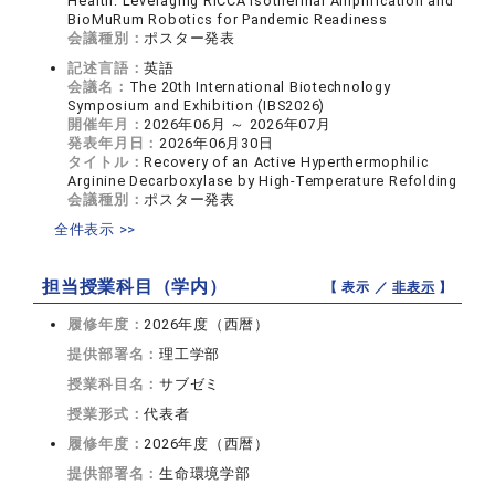
Health: Leveraging RICCA Isothermal Amplification and
BioMuRum Robotics for Pandemic Readiness
会議種別：
ポスター発表
記述言語：
英語
会議名：
The 20th International Biotechnology
Symposium and Exhibition (IBS2026)
開催年月：
2026年06月 ～ 2026年07月
発表年月日：
2026年06月30日
タイトル：
Recovery of an Active Hyperthermophilic
Arginine Decarboxylase by High-Temperature Refolding
会議種別：
ポスター発表
全件表示 >>
担当授業科目（学内）
【 表示 ／
非表示
】
履修年度：
2026年度（西暦）
提供部署名：
理工学部
授業科目名：
サブゼミ
授業形式：
代表者
履修年度：
2026年度（西暦）
提供部署名：
生命環境学部