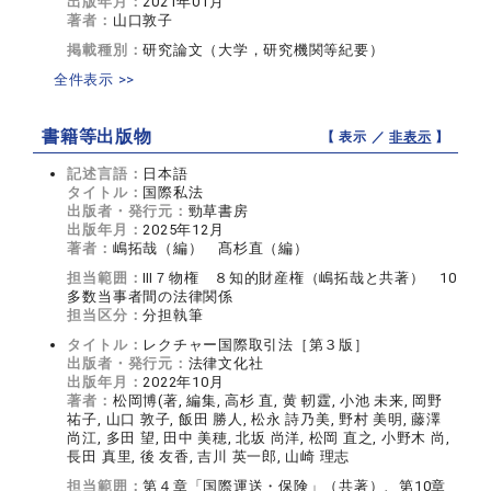
出版年月：
2021年01月
著者：
山口敦子
掲載種別：
研究論文（大学，研究機関等紀要）
全件表示 >>
書籍等出版物
【 表示 ／
非表示
】
記述言語：
日本語
タイトル：
国際私法
出版者・発行元：
勁草書房
出版年月：
2025年12月
著者：
嶋拓哉（編） 髙杉直（編）
担当範囲：
Ⅲ７物権 ８知的財産権（嶋拓哉と共著） 10
多数当事者間の法律関係
担当区分：
分担執筆
タイトル：
レクチャー国際取引法［第３版］
出版者・発行元：
法律文化社
出版年月：
2022年10月
著者：
松岡博(著, 編集, 高杉 直, 黄 軔霆, 小池 未来, 岡野
祐子, 山口 敦子, 飯田 勝人, 松永 詩乃美, 野村 美明, 藤澤
尚江, 多田 望, 田中 美穂, 北坂 尚洋, 松岡 直之, 小野木 尚,
長田 真里, 後 友香, 吉川 英一郎, 山崎 理志
担当範囲：
第４章「国際運送・保険」（共著）、第10章