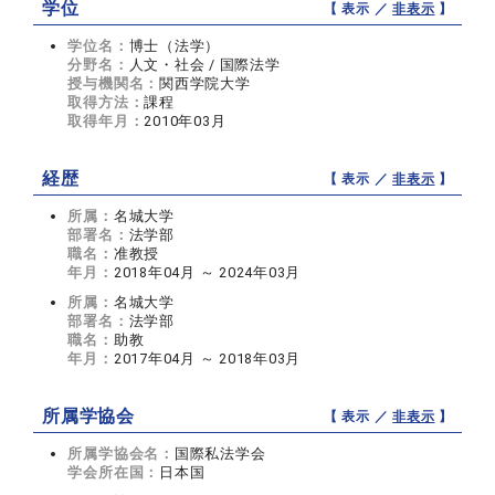
学位
【 表示 ／
非表示
】
学位名：
博士（法学）
分野名：
人文・社会 / 国際法学
授与機関名：
関西学院大学
取得方法：
課程
取得年月：
2010年03月
経歴
【 表示 ／
非表示
】
所属：
名城大学
部署名：
法学部
職名：
准教授
年月：
2018年04月 ～ 2024年03月
所属：
名城大学
部署名：
法学部
職名：
助教
年月：
2017年04月 ～ 2018年03月
所属学協会
【 表示 ／
非表示
】
所属学協会名：
国際私法学会
学会所在国：
日本国