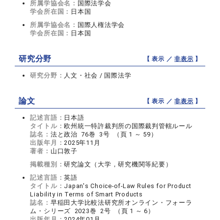
所属学協会名：
国際法学会
学会所在国：
日本国
所属学協会名：
国際人権法学会
学会所在国：
日本国
研究分野
【 表示 ／
非表示
】
研究分野：
人文・社会 / 国際法学
論文
【 表示 ／
非表示
】
記述言語：
日本語
タイトル：
欧州統一特許裁判所の国際裁判管轄ルール
誌名：
法と政治 76巻 3号 （頁 1 ～ 59）
出版年月：
2025年11月
著者：
山口敦子
掲載種別：
研究論文（大学，研究機関等紀要）
記述言語：
英語
タイトル：
Japan's Choice-of-Law Rules for Product
Liability in Terms of Smart Products
誌名：
早稲田大学比較法研究所オンライン・フォーラ
ム・シリーズ 2023巻 2号 （頁 1 ～ 6）
出版年月：
2024年01月