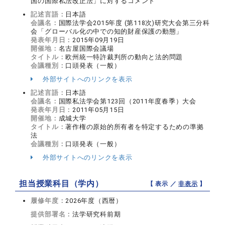
国の国際私法改正法」に対するコメント
記述言語：
日本語
会議名：
国際法学会2015年度 (第118次)研究大会第三分科
会「グローバル化の中での知的財産保護の動態」
発表年月日：
2015年09月19日
開催地：
名古屋国際会議場
タイトル：
欧州統一特許裁判所の動向と法的問題
会議種別：
口頭発表（一般）
外部サイトへのリンクを表示
記述言語：
日本語
会議名：
国際私法学会第123回（2011年度春季）大会
発表年月日：
2011年05月15日
開催地：
成城大学
タイトル：
著作権の原始的所有者を特定するための準拠
法
会議種別：
口頭発表（一般）
外部サイトへのリンクを表示
担当授業科目（学内）
【 表示 ／
非表示
】
履修年度：
2026年度（西暦）
提供部署名：
法学研究科前期