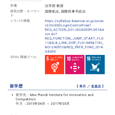
所属
法学部 教授
研究分野・キーワー
国際私法, 国際民事手続法
ド
シラバス情報
https://syllabus.kwansei.ac.jp/unias
v2/UnSSOLoginControlFree?
REQ_ACTION_DO=/AGA030PLS01Act
ion.do?
REQ_FUNCTION_JUMP_START_FLG
=1&SLB_LINK_DISP_FLG=689&TCH_
NO=240013&REQ_PRFR_FUNC_ID=A
GA030
SDGs 関連ゴール
留学歴
【 表示 ／
非表示
】
留学先：
Max Planck Institute for Innovation and
Competition
年月：
2015年04月 ～ 2017年03月