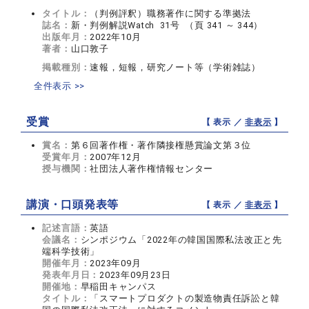
タイトル：
（判例評釈）職務著作に関する準拠法
誌名：
新・判例解説Watch 31号 （頁 341 ～ 344）
出版年月：
2022年10月
著者：
山口敦子
掲載種別：
速報，短報，研究ノート等（学術雑誌）
全件表示 >>
受賞
【 表示 ／
非表示
】
賞名：
第６回著作権・著作隣接権懸賞論文第３位
受賞年月：
2007年12月
授与機関：
社団法人著作権情報センター
講演・口頭発表等
【 表示 ／
非表示
】
記述言語：
英語
会議名：
シンポジウム「2022年の韓国国際私法改正と先
端科学技術」
開催年月：
2023年09月
発表年月日：
2023年09月23日
開催地：
早稲田キャンパス
タイトル：
「スマートプロダクトの製造物責任訴訟と韓