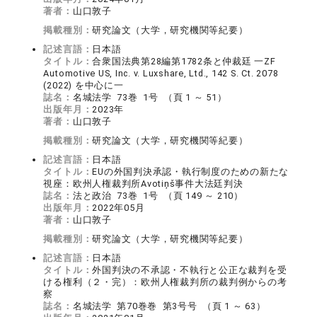
著者：
山口敦子
掲載種別：
研究論文（大学，研究機関等紀要）
記述言語：
日本語
タイトル：
合衆国法典第28編第1782条と仲裁廷 一ZF
Automotive US, Inc. v. Luxshare, Ltd., 142 S. Ct. 2078
(2022) を中心に一
誌名：
名城法学 73巻 1号 （頁 1 ～ 51）
出版年月：
2023年
著者：
山口敦子
掲載種別：
研究論文（大学，研究機関等紀要）
記述言語：
日本語
タイトル：
EUの外国判決承認・執行制度のための新たな
視座：欧州人権裁判所Avotiņš事件大法廷判決
誌名：
法と政治 73巻 1号 （頁 149 ～ 210）
出版年月：
2022年05月
著者：
山口敦子
掲載種別：
研究論文（大学，研究機関等紀要）
記述言語：
日本語
タイトル：
外国判決の不承認・不執行と公正な裁判を受
ける権利（２・完）：欧州人権裁判所の裁判例からの考
察
誌名：
名城法学 第70巻巻 第3号号 （頁 1 ～ 63）