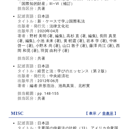
「国際知的財産」III~VI（補訂）
担当区分：
共著
記述言語：
日本語
タイトル：
新・ケースで学ぶ国際私法
出版者・発行元：
法律文化社
出版年月：
2020年04月
著者：
野村 美明 (著, 編集), 高杉 直 (著, 編集), 長田 真里
(著, 編集), 小池 未来 (著), 黄 軔霆 (著), 岩本 学 (著), 中林
啓一 (著), 小野木 尚 (著), 山口 敦子 (著), 藤澤 尚江 (著), 西
岡 和晃 (著), 羽賀 由利子 (著)
担当区分：
共著
記述言語：
日本語
タイトル：
経営と法：学びのエッセンス（第２版）
出版者・発行元：
中央経済社
出版年月：
2012年06月
著者：
編者:井形浩治、池島真策、北村實
担当範囲：
pp. 148-155
担当区分：
共著
MISC
【 表示 ／
非表示
】
記述言語：
日本語
タイトル：
主要国の仲裁法の比較（13） アメリカ合衆国