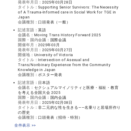
発表年月日：
2025年03月28日
タイトル：
Supporting Senior Survivors: The Necessity
of A Trauma-Informed care in Social Work for TGE in
Japan
会議種別：
口頭発表（一般）
記述言語：
英語
会議名：
Moving Trans History Forward 2025
国際・国内会議：
国際会議
開催年月：
2025年03月
発表年月日：
2025年03月27日
開催地：
University of Victoria
タイトル：
Intersection of Asexual and
Trans/Nonbinary Experience from the Community
Knowledge in Japan
会議種別：
ポスター発表
記述言語：
日本語
会議名：
セクシュアルマイノリティと医療・福祉・教育
を考える全国大会 2025
国際・国内会議：
国内会議
発表年月日：
2025年02月08日
タイトル：
非二元的な性を生きる――名乗りと居場所作り
の歴史
会議種別：
口頭発表（招待・特別）
全件表示 >>