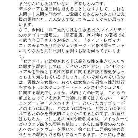
まだなんにもあけていない、逆卷しとねです。
デルクィアも第三回を迎えることになりまして、これも
人間／非人間を問わず、ご愛顧くださるみなさまのご支
援の賜物だと、こんな人でなしでも二ミリぐらい思って
います。
さて、今回は『非二元的な性を生きる 性的マイノリティ
のカテゴリー運用史』（明石書店、2025年）の著者であ
る武内今日子さんをお招きして、『クィア・レヴィナ
ス』の著者であり自身ジェンダークィアを名乗っている
いりやさんと共に根掘り葉掘りお話を伺ってまいりま
す。
「セクマイ」と総称される非規範的な性を生きる人たち
に関する歴史としては、ゲイやレズビアン、バイセクシ
ュアルを筆頭とする性的指向に関する言説の歴史がもっ
ともよく知られているでしょう。次いで知られているの
は、男性から女性へ、あるいは女性から男性へ性別移行
をするトランスジェンダー（＋トランスセクシュアル）
に関する歴史でしょうか。武内さんの研究は、これらの
前提となっている男女二元論には当てはまらない、「Xジ
ェンダー」や「ノンバイナリー」といったカテゴリーが
どのように出現し、どのように語られ、どのように使わ
れてきたのかを歴史的に明らかにするものです。紙資料
はもちろん、いにしえのmixiや匿名掲示板、ツイッターな
どのウェブ媒体の資料も検討し、さらに当事者のみなさ
んへのインタヴューを重ねて、徐々に非二元的な性の言
説とその歴史が浮き彫りになってきます。さらには序盤