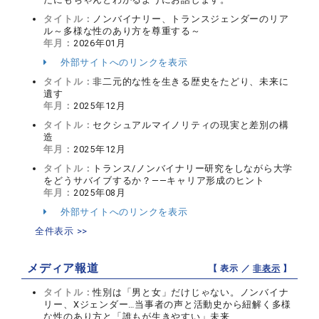
タイトル：
ノンバイナリー、トランスジェンダーのリア
ル～多様な性のあり方を尊重する～
年月：
2026年01月
外部サイトへのリンクを表示
タイトル：
非二元的な性を生きる歴史をたどり、未来に
遺す
年月：
2025年12月
タイトル：
セクシュアルマイノリティの現実と差別の構
造
年月：
2025年12月
タイトル：
トランス/ノンバイナリー研究をしながら大学
をどうサバイブするか？――キャリア形成のヒント
年月：
2025年08月
外部サイトへのリンクを表示
全件表示 >>
メディア報道
【 表示 ／
非表示
】
タイトル：
性別は「男と女」だけじゃない。ノンバイナ
リー、Xジェンダー…当事者の声と活動史から紐解く多様
な性のあり方と「誰もが生きやすい」未来