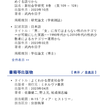
めぐる語りから
誌名：
新社会学研究 8巻 （頁 109 ～ 128）
出版年月：
2023年10月
著者：
武内今日子
掲載種別：
研究論文（学術雑誌）
記述言語：
日本語
タイトル：
「男」「女」に当てはまらない性のカテゴリ
ーが可能にした実践――1990年代から2010年代の性的少
数者によるカテゴリー運用から
出版年月：
2023年02月
著者：
武内今日子
掲載種別：
学位論文（博士）
全件表示 >>
書籍等出版物
【 表示 ／
非表示
】
タイトル：
よくわかる歴史社会学
出版者・発行元：
ミネルヴァ書房
出版年月：
2025年04月
著者：
佐藤健二, 野上元, 祐成保志編
担当範囲：
Ⅲ-15「クィア・ヒストリー」
担当区分：
分担執筆