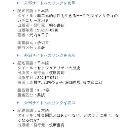
外部サイトへのリンクを表示
記述言語：
日本語
タイトル：
非二元的な性を生きる――性的マイノリティの
カテゴリー運用史
出版者・発行元：
明石書店
出版年月：
2025年03月
著者：
武内今日子
著書種別：
学術書
担当区分：
単著
外部サイトへのリンクを表示
記述言語：
日本語
タイトル：
セクシュアリティの歴史
出版者・発行元：
筑摩書房
出版年月：
2024年07月
著者：
赤川学, 武内今日子, 服部恵典, 藤本篤二郎
担当範囲：
3・4章
担当区分：
共訳
外部サイトへのリンクを表示
記述言語：
日本語
タイトル：
社会問題とは何か : なぜ、どのように生じ、な
くなるのか?
出版者・発行元：
筑摩書房