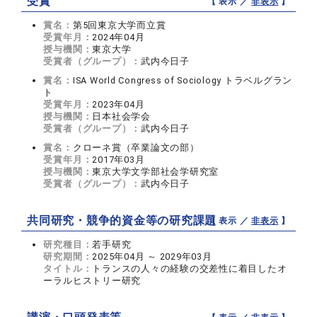
受賞
【 表示 ／
非表示
】
賞名：
第5回東京大学而立賞
受賞年月：
2024年04月
授与機関：
東京大学
受賞者（グループ）：
武内今日子
賞名：
ISA World Congress of Sociology トラベルグラン
ト
受賞年月：
2023年04月
授与機関：
日本社会学会
受賞者（グループ）：
武内今日子
賞名：
クローネ賞（卒業論文の部）
受賞年月：
2017年03月
授与機関：
東京大学文学部社会学研究室
受賞者（グループ）：
武内今日子
共同研究・競争的資金等の研究課題
【 表示 ／
非表示
】
研究種目：
若手研究
研究期間：
2025年04月 ～ 2029年03月
タイトル：
トランスの人々の経験の交差性に着目したオ
ーラルヒストリー研究