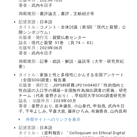
出版年月：
2025年10月
著者：
武内今日子
掲載種別：
書評論文，書評，文献紹介等
記述言語：
日本語
タイトル：
コメント・全体討議（第5回「現代と親鸞」公
開シンポジウム）
出版者・発行元：
親鸞仏教センター
誌名：
現代と親鸞 51巻 （頁 74 ～ 82）
出版年月：
2025年06月
著者：
武内今日子
掲載種別：
記事・総説・解説・論説等（大学・研究所紀
要）
タイトル：
家族と性と多様性にかんする全国アンケート
（全国SOGI調査）報告書
出版者・発行元：
JSPS科研費JP21H04407「性的指向と
性自認の人口学の構築―全国無作為抽出調査の実施」研究
チーム（代表 釜野さおり），早稲田大学SOGI調査研究所
誌名：
出版年月：
2025年03月
著者：
釜野さおり, 岩本健良, 小山泰代, 申知燕, 武内今日
子, 千年よしみ, 平森大規, 藤井ひろみ, 布施香奈, 山内昌和
外部サイトへのリンクを表示
記述言語：
日本語
タイトル：
（資料報告）「Colloquium on Ethical Digital