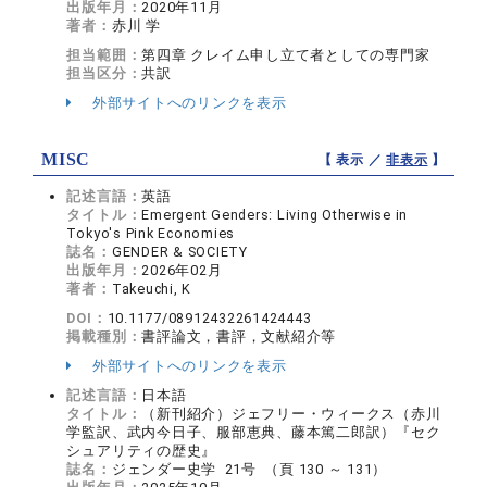
出版年月：
2020年11月
著者：
赤川 学
担当範囲：
第四章 クレイム申し立て者としての専門家
担当区分：
共訳
外部サイトへのリンクを表示
MISC
【 表示 ／
非表示
】
記述言語：
英語
タイトル：
Emergent Genders: Living Otherwise in
Tokyo's Pink Economies
誌名：
GENDER & SOCIETY
出版年月：
2026年02月
著者：
Takeuchi, K
DOI：
10.1177/08912432261424443
掲載種別：
書評論文，書評，文献紹介等
外部サイトへのリンクを表示
記述言語：
日本語
タイトル：
（新刊紹介）ジェフリー・ウィークス（赤川
学監訳、武内今日子、服部恵典、藤本篤二郎訳）『セク
シュアリティの歴史』
誌名：
ジェンダー史学 21号 （頁 130 ～ 131）