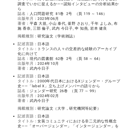
調査でいかに捉えるか――認知インタビューの分析結果か
ら
誌名：
人口問題研究 81巻 2号 （頁 119 ～ 146）
出版年月：
2025年06月
著者：
平森 大規, 小山 泰代, 釜野 さおり, 千年 よしみ, 布
施 香奈, 三部 倫子, 武内 今日子, 申 知燕, 岩本 健良
掲載種別：
研究論文（学術雑誌）
記述言語：
日本語
タイトル：
トランスの人々の交差的な経験のアーカイブ
化に向けて
誌名：
現代の図書館 62巻 2号 （頁 58 ～ 64）
出版年月：
2024年10月
著者：
武内今日子
記述言語：
日本語
タイトル：
2000年代日本におけるXジェンダー・グループ
史――「label X」立ち上げメンバーの語りから
誌名：
ジェンダー研究 26巻 （頁 77 ～ 99）
出版年月：
2024年02月
著者：
武内今日子
掲載種別：
研究論文（大学，研究機関等紀要）
記述言語：
日本語
タイトル：
女装コミュニティにおける非二元的な性概念
史――「オーバージェンダー」「インタージェンダー」を