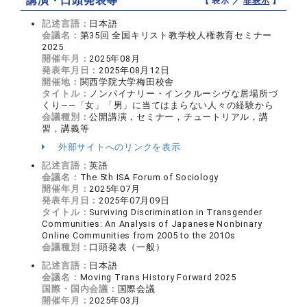
講演・口頭発表等
【 表示 ／
非表示
】
記述言語：
日本語
会議名：
第35回 全国キリスト教学校人権教育セミナー
2025
開催年月：
2025年08月
発表年月日：
2025年08月12日
開催地：
関西学院大学梅田校舎
タイトル：
ノンバイナリー・インクルーシヴな居場所づ
くり――「女」「男」に当てはまらない人々の経験から
会議種別：
公開講演，セミナー，チュートリアル，講
習，講義等
外部サイトへのリンクを表示
記述言語：
英語
会議名：
The 5th ISA Forum of Sociology
開催年月：
2025年07月
発表年月日：
2025年07月09日
タイトル：
Surviving Discrimination in Transgender
Communities: An Analysis of Japanese Nonbinary
Online Communities from 2005 to the 2010s
会議種別：
口頭発表（一般）
記述言語：
日本語
会議名：
Moving Trans History Forward 2025
国際・国内会議：
国際会議
開催年月：
2025年03月