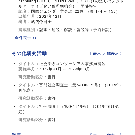
Archiving LGBTQ+ Narratives（LGBTQ+の語りのデジタ
ルアーカイブ化と倫理勉強会）」開催報告
誌名：
国際ジェンダー学会誌 22巻 （頁 144 ～ 155）
出版年月：
2024年12月
著者：
武内今日子
掲載種別：
記事・総説・解説・論説等（学術雑誌）
全件表示 >>
その他研究活動
【 表示 ／
非表示
】
タイトル：
社会学系コンソーシアム事務局補佐
実施年月：
2022年01月 ～ 2023年03月
研究活動区分：
書評
タイトル：
専門社会調査士（第A-000671号）（2019年6
月認定）
研究活動区分：
書評
タイトル：
社会調査士（第031919号）（2019年6月認
定）
研究活動区分：
書評