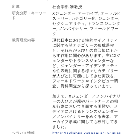
所属
社会学部 准教授
研究分野・キーワー
Xジェンダー, アーカイブ, オーラルヒ
ド
ストリー, カテゴリー化, ジェンダー,
セクシュアリティ, トランスジェンダ
ー, ノンバイナリー, フィールドワー
ク
教育研究内容
現代日本における性的マイノリティ
に関する諸カテゴリーの形成過程
と、それらが人びとの自己知にもた
らす作用に関心があります。主にXジ
ェンダーやトランスジェンダーな
ど、ジェンダー・アイデンティティ
や性表現に関する様々なカテゴリー
が人びとに可能にしてきた実践を、
フィールドワークやインタビュー調
査、資料調査から探っています。
加えて、Xジェンダー／ノンバイナリ
ーの人びとが親やパートナーとの相
互行為において直面する困難や、メ
ディアにおけるトランスジェンダー
／ノンバイナリーをめぐる表象、ア
ーカイブ形成に関しても検討してき
ました。
シラバス情報
https://syllabus.kwansei.ac.jp/unias