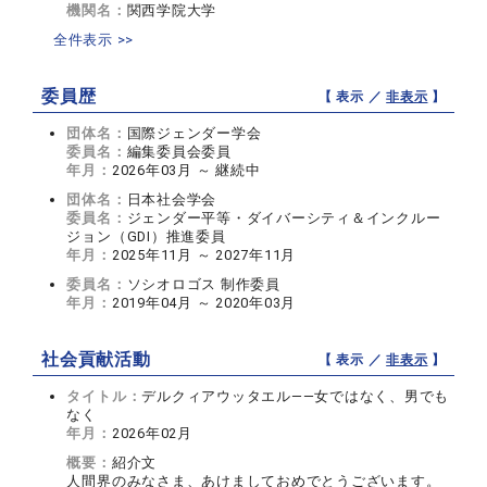
機関名：
関西学院大学
全件表示 >>
委員歴
【 表示 ／
非表示
】
団体名：
国際ジェンダー学会
委員名：
編集委員会委員
年月：
2026年03月 ～ 継続中
団体名：
日本社会学会
委員名：
ジェンダー平等・ダイバーシティ＆インクルー
ジョン（GDI）推進委員
年月：
2025年11月 ～ 2027年11月
委員名：
ソシオロゴス 制作委員
年月：
2019年04月 ～ 2020年03月
社会貢献活動
【 表示 ／
非表示
】
タイトル：
デルクィアウッタエル——女ではなく、男でも
なく
年月：
2026年02月
概要：
紹介文
人間界のみなさま、あけましておめでとうございます。