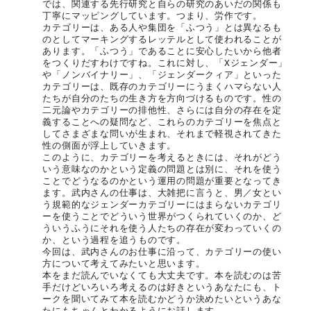
では、関連する先行研究と自らの研究のあいだの関係も
丁寧にマッピングしています。つまり、労作です。
カテゴリーは、ある人や集団を「ふつう」とは異なるも
のとしてマーキングするレッテルとして使われることが
あります。「ふつう」であることに安心したいから他者
をつくりだすわけですね。これに対し、「Xジェンダー」
や「ノンバイナリー」、「ジェンダークィア」といった
カテゴリーは、既存のカテゴリーにうまくハマらない人
たちが自分のたちの生き方を方向づけるものです。性の
二元論やカテゴリーの排他性、さらには自分の存在を定
義することへの疑問など、これらのカテゴリーを焦点と
してさまざまな問いが生まれ、それまで軽視されてきた
性の側面が浮上していきます。
このように、カテゴリーを考えるときには、それがどう
いう意味なのかという定義の問題とは別に、それを使う
ことでどうなるのかという運用の問題が重要となってき
ます。武内さんの仕事は、大雑把に言うと、男／女とい
う規範的なジェンダーカテゴリーにはまらないカテゴリ
ーを使うことでどういう世界がつくられていくのか、ど
ういうふうにそれを使う人たちの存在が変わっていくの
か、という過程を追うものです。
今回は、武内さんのお仕事に沿って、カテゴリーの使い
方について考えてみたいと思います。
本をまだ読んでいなくても大丈夫です。本を読むのは苦
手だけどいろいろ考えるのは好きというあなたにも、ト
ークを聞いてみて本を読むかどうか決めたいというあな
たにもちゃんとわかるようにお話します。