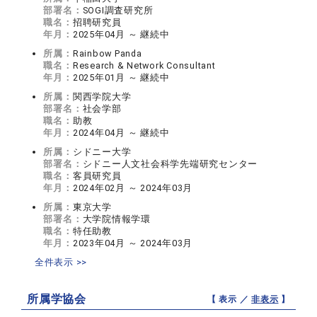
部署名：
SOGI調査研究所
職名：
招聘研究員
年月：
2025年04月 ～ 継続中
所属：
Rainbow Panda
職名：
Research & Network Consultant
年月：
2025年01月 ～ 継続中
所属：
関西学院大学
部署名：
社会学部
職名：
助教
年月：
2024年04月 ～ 継続中
所属：
シドニー大学
部署名：
シドニー人文社会科学先端研究センター
職名：
客員研究員
年月：
2024年02月 ～ 2024年03月
所属：
東京大学
部署名：
大学院情報学環
職名：
特任助教
年月：
2023年04月 ～ 2024年03月
全件表示 >>
所属学協会
【 表示 ／
非表示
】