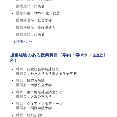
授業形式：
代表者
履修年度：
2026年度（西暦）
提供部署名：
社会学部
授業科目名：
基礎演習Ａ
授業形式：
代表者
全件表示 >>
担当経験のある授業科目（学内・学
【 表示 ／
非表示
】
外）
科目：
経験社会学特殊研究
機関名：
神戸大学大学院人文学研究科
科目：
研究方法論
機関名：
大阪公立大学
科目：
都市地域社会調査分析
機関名：
大阪公立大学
科目：
クィア・スタディーズ
機関名：
関西学院大学
科目：
研究演習Ⅰ