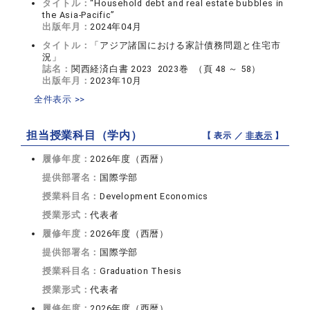
タイトル：
“Household debt and real estate bubbles in
the Asia-Pacific”
出版年月：
2024年04月
タイトル：
「アジア諸国における家計債務問題と住宅市
況」
誌名：
関西経済白書 2023 2023巻 （頁 48 ～ 58）
出版年月：
2023年10月
全件表示 >>
担当授業科目（学内）
【 表示 ／
非表示
】
履修年度：
2026年度（西暦）
提供部署名：
国際学部
授業科目名：
Development Economics
授業形式：
代表者
履修年度：
2026年度（西暦）
提供部署名：
国際学部
授業科目名：
Graduation Thesis
授業形式：
代表者
履修年度：
2026年度（西暦）