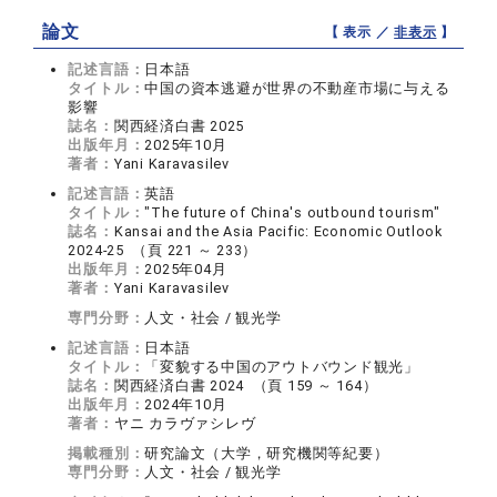
論文
【 表示 ／
非表示
】
記述言語：
日本語
タイトル：
中国の資本逃避が世界の不動産市場に与える
影響
誌名：
関西経済白書 2025
出版年月：
2025年10月
著者：
Yani Karavasilev
記述言語：
英語
タイトル：
"The future of China's outbound tourism"
誌名：
Kansai and the Asia Pacific: Economic Outlook
2024-25 （頁 221 ～ 233）
出版年月：
2025年04月
著者：
Yani Karavasilev
専門分野：
人文・社会 / 観光学
記述言語：
日本語
タイトル：
「変貌する中国のアウトバウンド観光」
誌名：
関西経済白書 2024 （頁 159 ～ 164）
出版年月：
2024年10月
著者：
ヤニ カラヴァシレヴ
掲載種別：
研究論文（大学，研究機関等紀要）
専門分野：
人文・社会 / 観光学