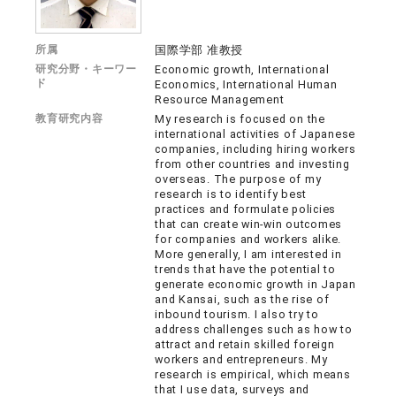
所属
国際学部 准教授
研究分野・キーワー
Economic growth, International
ド
Economics, International Human
Resource Management
教育研究内容
My research is focused on the
international activities of Japanese
companies, including hiring workers
from other countries and investing
overseas. The purpose of my
research is to identify best
practices and formulate policies
that can create win-win outcomes
for companies and workers alike.
More generally, I am interested in
trends that have the potential to
generate economic growth in Japan
and Kansai, such as the rise of
inbound tourism. I also try to
address challenges such as how to
attract and retain skilled foreign
workers and entrepreneurs. My
research is empirical, which means
that I use data, surveys and