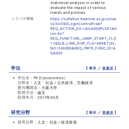
statistical analysis in order to
evaluate the impact of various
trends and policies.
シラバス情報
https://syllabus.kwansei.ac.jp/unias
v2/UnSSOLoginControlFree?
REQ_ACTION_DO=/AGA030PLS01Act
ion.do?
REQ_FUNCTION_JUMP_START_FLG
=1&SLB_LINK_DISP_FLG=689&TCH_
NO=246008&REQ_PRFR_FUNC_ID=A
GA030
学位
【 表示 ／
非表示
】
学位名：
Ph.D.(economics）
分野名：
人文・社会 / 公共経済、労働経済
授与機関名：
大阪大学
取得方法：
論文
取得年月：
2017年03月
研究分野
【 表示 ／
非表示
】
研究分野：
人文・社会 / 経済政策