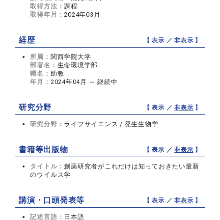
取得方法：
課程
取得年月：
2024年03月
経歴
【 表示 ／
非表示
】
所属：
関西学院大学
部署名：
生命環境学部
職名：
助教
年月：
2024年04月 ～ 継続中
研究分野
【 表示 ／
非表示
】
研究分野：
ライフサイエンス / 発生生物学
書籍等出版物
【 表示 ／
非表示
】
タイトル：
創薬研究者がこれだけは知っておきたい最新
のウイルス学
講演・口頭発表等
【 表示 ／
非表示
】
記述言語：
日本語