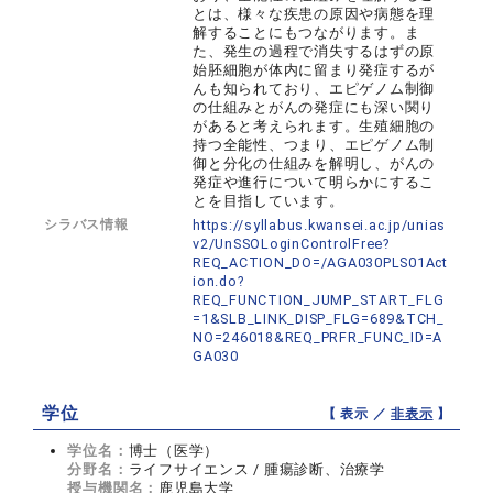
とは、様々な疾患の原因や病態を理
解することにもつながります。ま
た、発生の過程で消失するはずの原
始胚細胞が体内に留まり発症するが
んも知られており、エピゲノム制御
の仕組みとがんの発症にも深い関り
があると考えられます。生殖細胞の
持つ全能性、つまり、エピゲノム制
御と分化の仕組みを解明し、がんの
発症や進行について明らかにするこ
とを目指しています。
シラバス情報
https://syllabus.kwansei.ac.jp/unias
v2/UnSSOLoginControlFree?
REQ_ACTION_DO=/AGA030PLS01Act
ion.do?
REQ_FUNCTION_JUMP_START_FLG
=1&SLB_LINK_DISP_FLG=689&TCH_
NO=246018&REQ_PRFR_FUNC_ID=A
GA030
学位
【 表示 ／
非表示
】
学位名：
博士（医学）
分野名：
ライフサイエンス / 腫瘍診断、治療学
授与機関名：
鹿児島大学