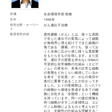
所属
生命環境学部 助教
生年
1993年
研究分野・キーワー
がん遺伝子治療
ド
教育研究内容
悪性腫瘍（がん）とは、様々な原因
で生じた遺伝子の変異によって細胞
が無秩序に増え続けてできた細胞の
塊である「腫瘍」のうち、放ってお
くと全身に広がり体に様々な悪影響
をもたらすものを指します。また近
年、遺伝子の変異を伴わないDNAの
可逆的な化学修飾の仕組み（エピゲ
ノム）の変化や、本来の正常な細胞
の形態をどれくらい維持しているか
を表す「分化度」が、がんの発症や
進行に重要であることが分かってき
ました。ヒトの受精卵は、たった1つ
の細胞から個体を形成する全ての細
胞に分化する「全能性」という機能
を持っています。同一の遺伝情報を
持つ細胞が示すこの多様性は、エピ
ゲノム制御によるものと考えられて
おり、全能性の仕組みを理解するこ