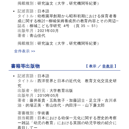
掲載種別：
研究論文（大学，研究機関等紀要）
記述言語：
日本語
タイトル：
幼稚園草創期から昭和初期における保育者養
成に関する検討―柳城保姆養成所の教育内容とその周辺―
誌名：
柳城こども学研究 4号 （頁 35 ～ 51）
出版年月：
2021年03月
著者：
青山佳代
掲載種別：
研究論文（大学，研究機関等紀要）
全件表示 >>
書籍等出版物
【 表示 ／
非表示
】
記述言語：
日本語
タイトル：
西洋世界と日本の近代化 教育文化交流史研
究
出版者・発行元：
大学教育出版
出版年月：
2010年05月
著者：
藤井基貴・五島敦子・加藤詔士・足立淳・吉川卓
治・的場正美・青山佳代・内田淳一・山下廉太郎
著書種別：
学術書
担当範囲：
日本における幼保一元化に関する歴史的考察
ー雑誌「幼児の教育」における英国の幼児学校の紹介に
着目してー