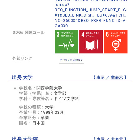
ion.do?
REQ_FUNCTION_JUMP_START_FLG
=1&SLB_LINK_DISP_FLG=689&TCH_
NO=250004&REQ_PRFR_FUNC_ID=A
GA030
SDGs 関連ゴール
外部リンク
出身大学
【 表示 ／
非表示
】
学校名：
関西学院大学
学部（学系）名：
文学部
学科・専攻等名：
ドイツ文学科
学校の種類：
大学
卒業年月：
1998年03月
卒業区分：
卒業
国名：
日本国
出身大学院
【 表示 ／
非表示
】