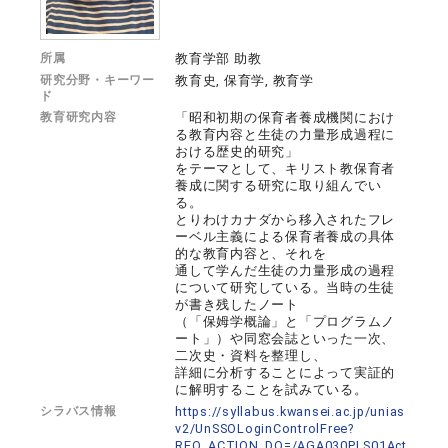
所属
教育学部 助教
研究分野・キーワー
教育史, 保育学, 教育学
ド
教育研究内容
「昭和初期の保育者養成機関におけ
る教育内容と生徒の力量形成過程に
おける歴史的研究」
をテーマとして、キリスト教保育者
養成に関する研究に取り組んでい
る。
とりわけカナダから移入されたフレ
ーベル主義による保育者養成の具体
的な教育内容と、それを
通して学んだ生徒の力量形成の過程
について研究している。当時の生徒
が書き残したノート
（「保姆学概論」と「プログラムノ
ート」）や同窓会誌といった一次、
二次史・資料を整理し、
詳細に分析することによって実証的
に解明することを試みている。
シラバス情報
https://syllabus.kwansei.ac.jp/unias
v2/UnSSOLoginControlFree?
REQ_ACTION_DO=/AGA030PLS01Act