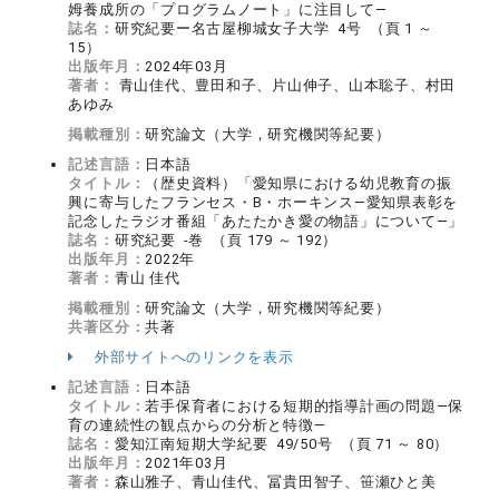
姆養成所の「プログラムノート」に注目して―
誌名：
研究紀要ー名古屋柳城女子大学 4号 （頁 1 ～
15）
出版年月：
2024年03月
著者：
青山佳代、豊田和子、片山伸子、山本聡子、村田
あゆみ
掲載種別：
研究論文（大学，研究機関等紀要）
記述言語：
日本語
タイトル：
（歴史資料）「愛知県における幼児教育の振
興に寄与したフランセス・B・ホーキンス―愛知県表彰を
記念したラジオ番組「あたたかき愛の物語」について―」
誌名：
研究紀要 -巻 （頁 179 ～ 192）
出版年月：
2022年
著者：
青山 佳代
掲載種別：
研究論文（大学，研究機関等紀要）
共著区分：
共著
外部サイトへのリンクを表示
記述言語：
日本語
タイトル：
若手保育者における短期的指導計画の問題―保
育の連続性の観点からの分析と特徴―
誌名：
愛知江南短期大学紀要 49/50号 （頁 71 ～ 80）
出版年月：
2021年03月
著者：
森山雅子、青山佳代、冨貴田智子、笹瀬ひと美