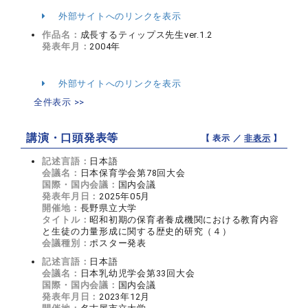
外部サイトへのリンクを表示
作品名：
成長するティップス先生ver.1.2
発表年月：
2004年
外部サイトへのリンクを表示
全件表示 >>
講演・口頭発表等
【 表示 ／
非表示
】
記述言語：
日本語
会議名：
日本保育学会第78回大会
国際・国内会議：
国内会議
発表年月日：
2025年05月
開催地：
長野県立大学
タイトル：
昭和初期の保育者養成機関における教育内容
と生徒の力量形成に関する歴史的研究（４）
会議種別：
ポスター発表
記述言語：
日本語
会議名：
日本乳幼児学会第33回大会
国際・国内会議：
国内会議
発表年月日：
2023年12月