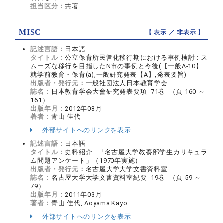
担当区分：
共著
MISC
【 表示 ／
非表示
】
記述言語：
日本語
タイトル：
公立保育所民営化移行期における事例検討 : ス
ムーズな移行を目指したN市の事例と今後(【一般A-10】
就学前教育・保育(a),一般研究発表【A】,発表要旨)
出版者・発行元：
一般社団法人日本教育学会
誌名：
日本教育学会大會研究発表要項 71巻 （頁 160 ～
161）
出版年月：
2012年08月
著者：
青山 佳代
外部サイトへのリンクを表示
記述言語：
日本語
タイトル：
史料紹介 : 「名古屋大学教養部学生カリキュラ
ム問題アンケート」（1970年実施）
出版者・発行元：
名古屋大学大学文書資料室
誌名：
名古屋大学大学文書資料室紀要 19巻 （頁 59 ～
79）
出版年月：
2011年03月
著者：
青山 佳代, Aoyama Kayo
外部サイトへのリンクを表示