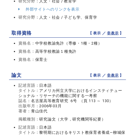
研究分野：
人文・社会 / 教育学
外部サイトへのリンクを表示
研究分野：
人文・社会 / 子ども学、保育学
取得資格
【 表示 ／
非表示
】
資格名：
中学校教諭免許（専修・1種・2種）
資格名：
高等学校教諭１種免許
資格名：
保育士
論文
【 表示 ／
非表示
】
記述言語：
日本語
タイトル：
アメリカ州立大学におけるインスティテュー
ショナル・リサーチの機能に関する一考察
誌名：
名古屋高等教育研究 6号 （頁 113 ～ 130）
出版年月：
2006年03月
著者：
青山佳代
掲載種別：
研究論文（大学，研究機関等紀要）
記述言語：
日本語
タイトル：
黎明期におけるキリスト教保育者養成―柳城保