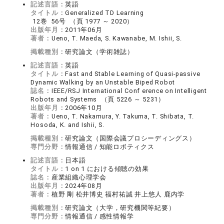
記述言語：
英語
タイトル：
Generalized TD Learning
12巻 56号 （頁 1977 ～ 2020）
出版年月：
2011年06月
著者：
Ueno, T. Maeda, S. Kawanabe, M. Ishii, S.
掲載種別：
研究論文（学術雑誌）
記述言語：
英語
タイトル：
Fast and Stable Learning of Quasi-passive
Dynamic Walking by an Unstable Biped Robot
誌名：
IEEE/RSJ International Conf erence on Intelligent
Robots and Systems （頁 5226 ～ 5231）
出版年月：
2006年10月
著者：
Ueno, T. Nakamura, Y. Takuma, T. Shibata, T.
Hosoda, K. and Ishii, S.
掲載種別：
研究論文（国際会議プロシーディングス）
専門分野：
情報通信 / 知能ロボティクス
記述言語：
日本語
タイトル：
1 on 1 における傾聴の効果
誌名：
産業組織心理学会
出版年月：
2024年08月
著者：
植野 剛 松井博史 福村祐誠 井上悠人 鹿内学
掲載種別：
研究論文（大学，研究機関等紀要）
専門分野：
情報通信 / 感性情報学