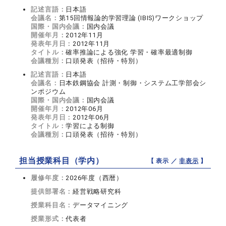
記述言語：
日本語
会議名：
第15回情報論的学習理論 (IBIS)ワークショップ
国際・国内会議：
国内会議
開催年月：
2012年11月
発表年月日：
2012年11月
タイトル：
確率推論による強化 学習・確率最適制御
会議種別：
口頭発表（招待・特別）
記述言語：
日本語
会議名：
日本鉄鋼協会 計測・制御・システム工学部会シ
ンポジウム
国際・国内会議：
国内会議
開催年月：
2012年06月
発表年月日：
2012年06月
タイトル：
学習による制御
会議種別：
口頭発表（招待・特別）
担当授業科目（学内）
【 表示 ／
非表示
】
履修年度：
2026年度（西暦）
提供部署名：
経営戦略研究科
授業科目名：
データマイニング
授業形式：
代表者