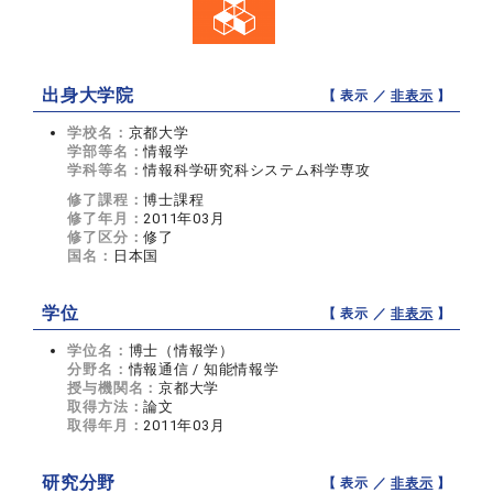
出身大学院
【 表示 ／
非表示
】
学校名：
京都大学
学部等名：
情報学
学科等名：
情報科学研究科システム科学専攻
修了課程：
博士課程
修了年月：
2011年03月
修了区分：
修了
国名：
日本国
学位
【 表示 ／
非表示
】
学位名：
博士（情報学）
分野名：
情報通信 / 知能情報学
授与機関名：
京都大学
取得方法：
論文
取得年月：
2011年03月
研究分野
【 表示 ／
非表示
】