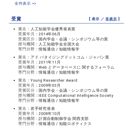
全件表示 >>
受賞
【 表示 ／
非表示
】
賞名：
人工知能学会優秀発表賞
受賞年月：
2014年06月
受賞区分：
国内学会・会議・シンポジウム等の賞
授与機関：
人工知能学会全国大会
専門分野：
情報通信 / 知能情報学
賞名：
アド バタイジングドットコム・ジャパン賞
受賞年月：
2011年11月
授与機関：
Web とデータベースに 関するフォーラム
専門分野：
情報通信 / 知能情報学
賞名：
Young Researcher Award
受賞年月：
2009年03月
受賞区分：
国内学会・会議・シンポジウム等の賞
授与機関：
IEEE Computational Intelligence Society
専門分野：
情報通信 / 知能情報学
賞名：
若手研究発表
受賞年月：
2008年10月
授与機関：
計測自動制御学会 関西支部
専門分野：
情報通信 / 知能ロボティクス