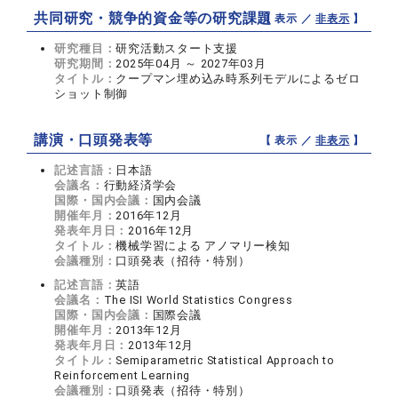
共同研究・競争的資金等の研究課題
【 表示 ／
非表示
】
研究種目：
研究活動スタート支援
研究期間：
2025年04月 ～ 2027年03月
タイトル：
クープマン埋め込み時系列モデルによるゼロ
ショット制御
講演・口頭発表等
【 表示 ／
非表示
】
記述言語：
日本語
会議名：
行動経済学会
国際・国内会議：
国内会議
開催年月：
2016年12月
発表年月日：
2016年12月
タイトル：
機械学習による アノマリー検知
会議種別：
口頭発表（招待・特別）
記述言語：
英語
会議名：
The ISI World Statistics Congress
国際・国内会議：
国際会議
開催年月：
2013年12月
発表年月日：
2013年12月
タイトル：
Semiparametric Statistical Approach to
Reinforcement Learning
会議種別：
口頭発表（招待・特別）