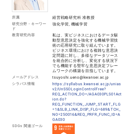
所属
経営戦略研究科 准教授
研究分野・キーワー
強化学習, 機械学習
ド
教育研究内容
私は、実ビジネスにおけるデータ駆
動型意思決定を強化する機械学習技
術の応用研究に取り組んでいます。
ビジネス環境における複雑な意思決
定問題に対し、多様なデータソース
を統合的に分析し、変化する状況下
でも機能する堅牢な意思決定フレー
ムワークの構築を目指しています。
メールアドレス
tsuyoshi.ueno@kwansei.ac.jp
シラバス情報
https://syllabus.kwansei.ac.jp/unias
v2/UnSSOLoginControlFree?
REQ_ACTION_DO=/AGA030PLS01Act
ion.do?
REQ_FUNCTION_JUMP_START_FLG
=1&SLB_LINK_DISP_FLG=689&TCH_
NO=250016&REQ_PRFR_FUNC_ID=A
GA030
SDGs 関連ゴール