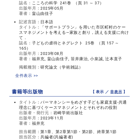
誌名：
こころの科学 241巻 （頁 31 ～ 37）
出版年月：
2025年05月
著者：
畠山由佳子
記述言語：
日本語
タイトル：
「サポートプラン」を用いた市区町村のケー
スマネジメントを考える―家族と創り，誂える支援に向け
て．
誌名：
子どもの虐待とネグレクト 25巻 （頁 157 ～
165）
出版年月：
2023年08月
著者：
福井充, 畠山由佳子, 笹井康治, 小泉誠, 辻本直子
掲載種別：
研究論文（学術雑誌）
全件表示 >>
書籍等出版物
【 表示 ／
非表示
】
タイトル：
パーマネンシーをめざす子ども家庭支援-共通
理念に基づくケースマネジメントとそれぞれの役割
出版者・発行元：
岩崎学術出版社
出版年月：
2023年11月
著者：
福井充
担当範囲：
第1章、第2章第1節・第2節、終章第1節
担当区分：
共編者(共編著者)