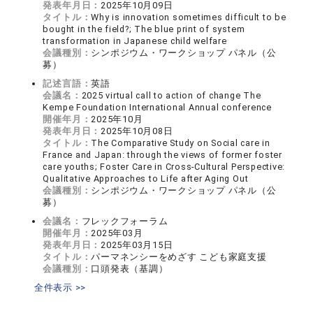
発表年月日：
2025年10月09日
タイトル：
Why is innovation sometimes difficult to be
bought in the field?; The blue print of system
transformation in Japanese child welfare
会議種別：
シンポジウム・ワークショップ パネル（公
募）
記述言語：
英語
会議名：
2025 virtual call to action of change The
Kempe Foundation International Annual conference
開催年月：
2025年10月
発表年月日：
2025年10月08日
タイトル：
The Comparative Study on Social care in
France and Japan: through the views of former foster
care youths; Foster Care in Cross-Cultural Perspective:
Qualitative Approaches to Life after Aging Out
会議種別：
シンポジウム・ワークショップ パネル（公
募）
会議名：
フレックフォーラム
開催年月：
2025年03月
発表年月日：
2025年03月15日
タイトル：
パーマネンシーをめざす こども家庭支援
会議種別：
口頭発表（基調）
全件表示 >>