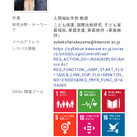
所属
人間福祉学部 教授
研究分野・キーワー
こども保護, 国際比較研究, 子ども家
ド
庭福祉, 家庭支援, 家庭維持（家族維
持）
メールアドレス
yukakohatakeyama@kwansei.ac.jp
シラバス情報
https://syllabus.kwansei.ac.jp/unias
v2/UnSSOLoginControlFree?
REQ_ACTION_DO=/AGA030PLS01Act
ion.do?
REQ_FUNCTION_JUMP_START_FLG
=1&SLB_LINK_DISP_FLG=689&TCH_
NO=250020&REQ_PRFR_FUNC_ID=A
GA030
SDGs 関連ゴール