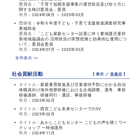
委員名：
「子育て短期支援事業の運営状況及び在り方に
関する検討委員会」委員
年月：
2024年08月 ～ 2025年03月
団体名：
令和６年度子ども・子育て支援推進調査研究事
業補助金
委員名：
「こども家庭センター設置に伴う要保護児童対
策地域協議会の 活用状況の実態把握と効果的な運用につ
いて」委員会委員
年月：
2024年07月 ～ 2025年03月
全件表示 >>
社会貢献活動
【 表示 ／
非表示
】
タイトル：
家庭養育推進及び児童虐待予防にかかる自治
体職員向け海外視察研修における企画調整、選考、事前
研修講師、研修同行・通訳、事後研修
年月：
2025年02月
タイトル：
西宮こども未来センターでのSV
年月：
2025年02月
タイトル：
あかしこどもセンター こどもの声を聴くワー
クショップ 一時保護所
年月：
2024年11月