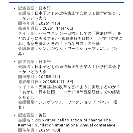
記述言語：
日本語
会議名：
日本子どもの虐待防止学会第３１回学術集会ほ
っかいどう大会
開催年月：
2025年11月
発表年月日：
2025年11月16日
タイトル：
パーマネンシー目標としての「家庭維持」 を
どのように実践するか -家庭維持を目標とした在宅支援に
おける意思決定とその「正当な努力」の評価
会議種別：
シンポジウム・ワークショップ パネル（公
募）
記述言語：
日本語
会議名：
日本子どもの虐待防止学会第３１回学術集会ほ
っかいどう大会
開催年月：
2025年11月
発表年月日：
2025年11月15日
タイトル：
児童福祉の改革をどのように実現するのか？-
「あかし・日本財団・コロラド海外視察研修」での経験
をもとに-
会議種別：
シンポジウム・ワークショップ パネル（指
名）
記述言語：
英語
会議名：
2025 virtual call to action of change The
Kempe Foundation International Annual conference
開催年月：
2025年10月