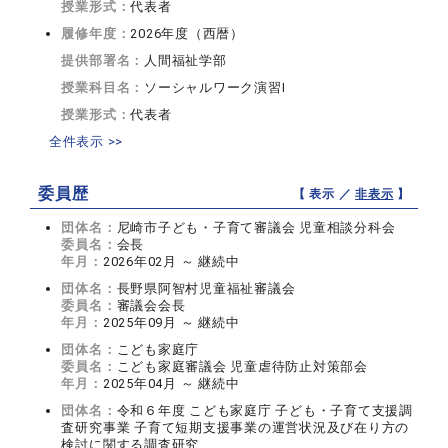
授業形式：
代表者
履修年度：
2026年度（西暦）
提供部署名：
人間福祉学部
授業科目名：
ソーシャルワーク演習I
授業形式：
代表者
全件表示 >>
委員歴
【 表示 ／
非表示
】
団体名：
尼崎市子ども・子育て審議会 児童相談分科会
委員名：
会長
年月：
2026年02月 ～ 継続中
団体名：
長野県阿智村児童福祉審議会
委員名：
審議会会長
年月：
2025年09月 ～ 継続中
団体名：
こども家庭庁
委員名：
こども家庭審議会 児童虐待防止対策部会
年月：
2025年04月 ～ 継続中
団体名：
令和６年度 こども家庭庁 子ども・子育て支援調
査研究事業 子育て短期支援事業の運営状況及び在り方の
検討に関する調査研究