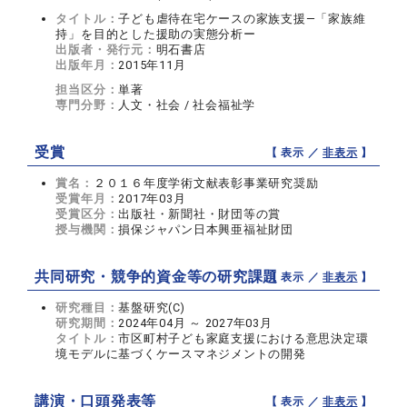
タイトル：
子ども虐待在宅ケースの家族支援―「家族維
持」を目的とした援助の実態分析ー
出版者・発行元：
明石書店
出版年月：
2015年11月
担当区分：
単著
専門分野：
人文・社会 / 社会福祉学
受賞
【 表示 ／
非表示
】
賞名：
２０１６年度学術文献表彰事業研究奨励
受賞年月：
2017年03月
受賞区分：
出版社・新聞社・財団等の賞
授与機関：
損保ジャパン日本興亜福祉財団
共同研究・競争的資金等の研究課題
【 表示 ／
非表示
】
研究種目：
基盤研究(C)
研究期間：
2024年04月 ～ 2027年03月
タイトル：
市区町村子ども家庭支援における意思決定環
境モデルに基づくケースマネジメントの開発
講演・口頭発表等
【 表示 ／
非表示
】