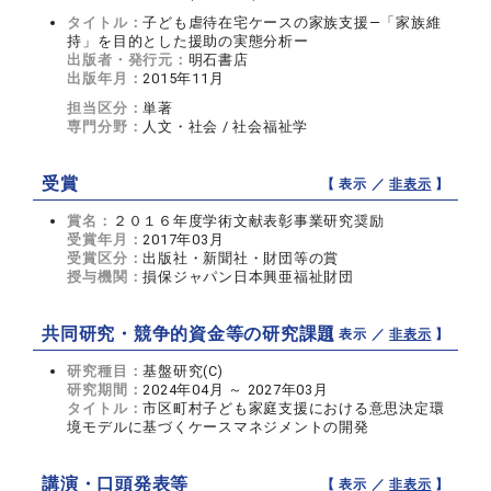
タイトル：
子ども虐待在宅ケースの家族支援―「家族維
持」を目的とした援助の実態分析ー
出版者・発行元：
明石書店
出版年月：
2015年11月
担当区分：
単著
専門分野：
人文・社会 / 社会福祉学
受賞
【 表示 ／
非表示
】
賞名：
２０１６年度学術文献表彰事業研究奨励
受賞年月：
2017年03月
受賞区分：
出版社・新聞社・財団等の賞
授与機関：
損保ジャパン日本興亜福祉財団
共同研究・競争的資金等の研究課題
【 表示 ／
非表示
】
研究種目：
基盤研究(C)
研究期間：
2024年04月 ～ 2027年03月
タイトル：
市区町村子ども家庭支援における意思決定環
境モデルに基づくケースマネジメントの開発
講演・口頭発表等
【 表示 ／
非表示
】