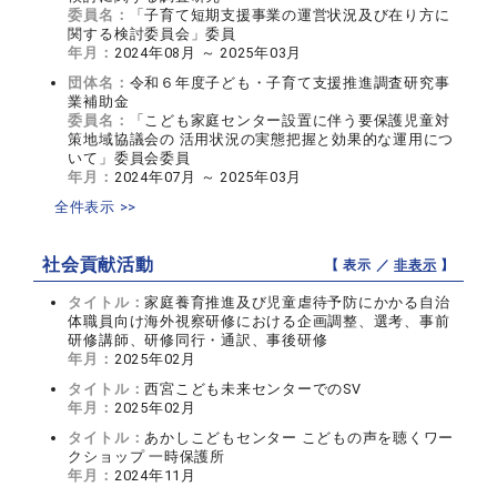
委員名：
「子育て短期支援事業の運営状況及び在り方に
関する検討委員会」委員
年月：
2024年08月 ～ 2025年03月
団体名：
令和６年度子ども・子育て支援推進調査研究事
業補助金
委員名：
「こども家庭センター設置に伴う要保護児童対
策地域協議会の 活用状況の実態把握と効果的な運用につ
いて」委員会委員
年月：
2024年07月 ～ 2025年03月
全件表示 >>
社会貢献活動
【 表示 ／
非表示
】
タイトル：
家庭養育推進及び児童虐待予防にかかる自治
体職員向け海外視察研修における企画調整、選考、事前
研修講師、研修同行・通訳、事後研修
年月：
2025年02月
タイトル：
西宮こども未来センターでのSV
年月：
2025年02月
タイトル：
あかしこどもセンター こどもの声を聴くワー
クショップ 一時保護所
年月：
2024年11月