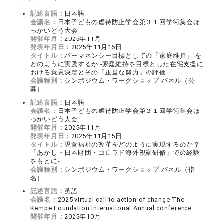
記述言語：
日本語
会議名：
日本子どもの虐待防止学会第３１回学術集会ほ
っかいどう大会
開催年月：
2025年11月
発表年月日：
2025年11月16日
タイトル：
パーマネンシー目標としての「家庭維持」 を
どのように実践するか -家庭維持を目標とした在宅支援に
おける意思決定とその「正当な努力」の評価
会議種別：
シンポジウム・ワークショップ パネル（公
募）
記述言語：
日本語
会議名：
日本子どもの虐待防止学会第３１回学術集会ほ
っかいどう大会
開催年月：
2025年11月
発表年月日：
2025年11月15日
タイトル：
児童福祉の改革をどのように実現するのか？-
「あかし・日本財団・コロラド海外視察研修」での経験
をもとに-
会議種別：
シンポジウム・ワークショップ パネル（指
名）
記述言語：
英語
会議名：
2025 virtual call to action of change The
Kempe Foundation International Annual conference
開催年月：
2025年10月