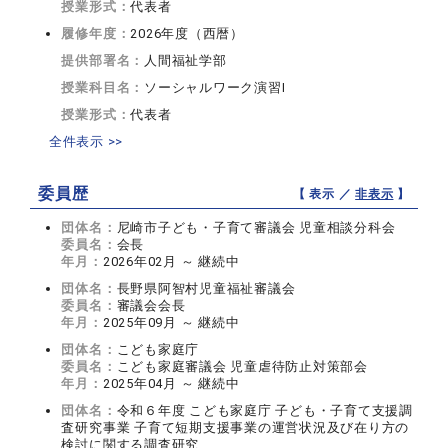
授業形式：
代表者
履修年度：
2026年度（西暦）
提供部署名：
人間福祉学部
授業科目名：
ソーシャルワーク演習I
授業形式：
代表者
全件表示 >>
委員歴
【 表示 ／
非表示
】
団体名：
尼崎市子ども・子育て審議会 児童相談分科会
委員名：
会長
年月：
2026年02月 ～ 継続中
団体名：
長野県阿智村児童福祉審議会
委員名：
審議会会長
年月：
2025年09月 ～ 継続中
団体名：
こども家庭庁
委員名：
こども家庭審議会 児童虐待防止対策部会
年月：
2025年04月 ～ 継続中
団体名：
令和６年度 こども家庭庁 子ども・子育て支援調
査研究事業 子育て短期支援事業の運営状況及び在り方の
検討に関する調査研究