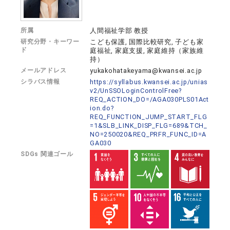
所属
人間福祉学部 教授
研究分野・キーワー
こども保護, 国際比較研究, 子ども家
ド
庭福祉, 家庭支援, 家庭維持（家族維
持）
メールアドレス
yukakohatakeyama@kwansei.ac.jp
シラバス情報
https://syllabus.kwansei.ac.jp/unias
v2/UnSSOLoginControlFree?
REQ_ACTION_DO=/AGA030PLS01Act
ion.do?
REQ_FUNCTION_JUMP_START_FLG
=1&SLB_LINK_DISP_FLG=689&TCH_
NO=250020&REQ_PRFR_FUNC_ID=A
GA030
SDGs 関連ゴール