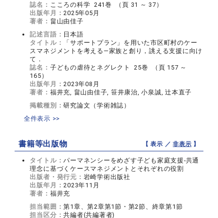
誌名：
こころの科学 241巻 （頁 31 ～ 37）
出版年月：
2025年05月
著者：
畠山由佳子
記述言語：
日本語
タイトル：
「サポートプラン」を用いた市区町村のケー
スマネジメントを考える―家族と創り，誂える支援に向け
て．
誌名：
子どもの虐待とネグレクト 25巻 （頁 157 ～
165）
出版年月：
2023年08月
著者：
福井充, 畠山由佳子, 笹井康治, 小泉誠, 辻本直子
掲載種別：
研究論文（学術雑誌）
全件表示 >>
書籍等出版物
【 表示 ／
非表示
】
タイトル：
パーマネンシーをめざす子ども家庭支援-共通
理念に基づくケースマネジメントとそれぞれの役割
出版者・発行元：
岩崎学術出版社
出版年月：
2023年11月
著者：
福井充
担当範囲：
第1章、第2章第1節・第2節、終章第1節
担当区分：
共編者(共編著者)