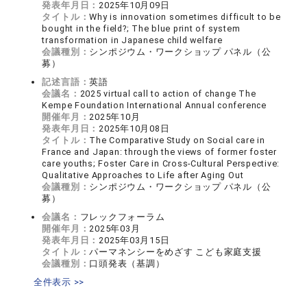
発表年月日：
2025年10月09日
タイトル：
Why is innovation sometimes difficult to be
bought in the field?; The blue print of system
transformation in Japanese child welfare
会議種別：
シンポジウム・ワークショップ パネル（公
募）
記述言語：
英語
会議名：
2025 virtual call to action of change The
Kempe Foundation International Annual conference
開催年月：
2025年10月
発表年月日：
2025年10月08日
タイトル：
The Comparative Study on Social care in
France and Japan: through the views of former foster
care youths; Foster Care in Cross-Cultural Perspective:
Qualitative Approaches to Life after Aging Out
会議種別：
シンポジウム・ワークショップ パネル（公
募）
会議名：
フレックフォーラム
開催年月：
2025年03月
発表年月日：
2025年03月15日
タイトル：
パーマネンシーをめざす こども家庭支援
会議種別：
口頭発表（基調）
全件表示 >>