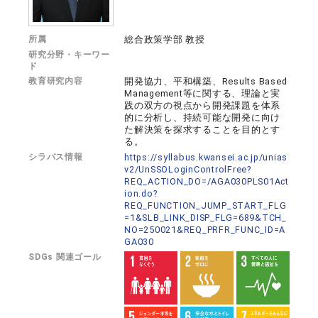
所属
総合政策学部 教授
研究分野・キーワー
ド
教育研究内容
開発協力、平和構築、Results Based
Management等に関する、理論と実
践の双方の視点から開発課題を体系
的に分析し、持続可能な開発に向け
た解決策を探求することを目的とす
る。
シラバス情報
https://syllabus.kwansei.ac.jp/unias
v2/UnSSOLoginControlFree?
REQ_ACTION_DO=/AGA030PLS01Act
ion.do?
REQ_FUNCTION_JUMP_START_FLG
=1&SLB_LINK_DISP_FLG=689&TCH_
NO=250021&REQ_PRFR_FUNC_ID=A
GA030
SDGs 関連ゴール