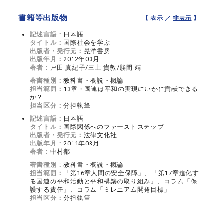
書籍等出版物
【 表示 ／
非表示
】
記述言語：
日本語
タイトル：
国際社会を学ぶ
出版者・発行元：
晃洋書房
出版年月：
2012年03月
著者：
戸田 真紀子/三上 貴教/勝間 靖
著書種別：
教科書・概説・概論
担当範囲：
13章・国連は平和の実現にいかに貢献できる
か？
担当区分：
分担執筆
記述言語：
日本語
タイトル：
国際関係へのファーストステップ
出版者・発行元：
法律文化社
出版年月：
2011年08月
著者：
中村都
著書種別：
教科書・概説・概論
担当範囲：
「第16章人間の安全保障」、「第17章進化す
る国連の平和活動と平和構築の取り組み」、コラム「保
護する責任」、コラム「ミレニアム開発目標」
担当区分：
分担執筆