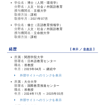
学位名：
博士（人間・環境学）
分野名：
人文・社会 / 外国語教育
授与機関名：
京都大学
取得方法：
課程
取得年月：
2021年07月
学位名：
修士（言語教育情報学）
分野名：
人文・社会 / 外国語教育
授与機関名：
立命館大学
取得方法：
課程
経歴
【 表示 ／
非表示
】
所属：
関西学院大学
部署名：
日本語教育センター
職名：
准教授
年月：
2025年04月 ～ 継続中
外部サイトへのリンクを表示
所属：
大分大学
部署名：
国際教育推進センター
職名：
准教授
年月：
2024年11月 ～ 2025年03月
外部サイトへのリンクを表示