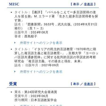
MISC
【 表示 ／
非表示
】
タイトル：
【書評】『バベルをこえてー多言語習得の達
人を巡る旅』M. エラード著 「生きた超多言語習得者を探
す旅」
誌名：
『図書新聞』3653号，武久出版,（2024年8月31日
発行） （頁 1 ～ 2）
出版年月：
2024年08月
著者：
西島順子
外部サイトへのリンクを表示
タイトル：
「イタリアの民主的言語教育 −1970年代に萌
芽した複言語主義と複言語教育−」，京都大学 『ヨーロッ
パ言語共通参照枠』に関する批判的言説の学説史的考察
研究会 「複言語主義、その過去と現在、未来」
誌名：
出版年月：
2021年09月
外部サイトへのリンクを表示
受賞
【 表示 ／
非表示
】
賞名：
第24回研究大会発表賞
受賞年月：
2023年06月
授与機関：
日本言語政策学会