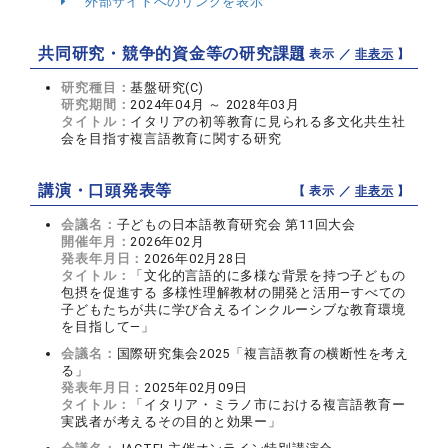
外部サイトへのリンクを表示
共同研究・競争的資金等の研究課題
【 表示 ／
非表示
】
研究種目：
基盤研究(C)
研究期間：
2024年04月 ～ 2028年03月
タイトル：
イタリアの初等教育に見られる多文化共生社
会を目指す複言語教育に関する研究
講演・口頭発表等
【 表示 ／
非表示
】
会議名：
子どもの日本語教育研究会 第11回大会
開催年月：
2026年02月
発表年月日：
2026年02月28日
タイトル：
「文化的言語的に多様な背景を持つ子どもの
包摂を促進する 多様性理解教材の開発と活用―すべての
子どもたちが共に学び合えるインクルーシブな教育環境
を目指して―」
会議名：
国際研究集会2025「複言語教育の横断性を考え
る」
発表年月日：
2025年02月09日
タイトル：
「イタリア・ミラノ市における複言語教育ー
実践者が考えるその目的と効果ー」