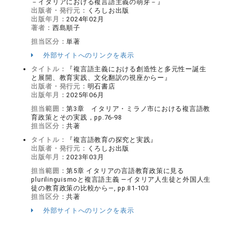
－イタリアにおける複言語主義の萌芽－』
出版者・発行元：
くろしお出版
出版年月：
2024年02月
著者：
西島順子
担当区分：
単著
外部サイトへのリンクを表示
タイトル：
『複言語主義における創造性と多元性ー誕生
と展開、教育実践、文化翻訳の視座からー』
出版者・発行元：
明石書店
出版年月：
2025年06月
担当範囲：
第3章 イタリア・ミラノ市における複言語教
育政策とその実践，pp.76-98
担当区分：
共著
タイトル：
『複言語教育の探究と実践』
出版者・発行元：
くろしお出版
出版年月：
2023年03月
担当範囲：
第5章 イタリアの言語教育政策に見る
plurilinguismoと複言語主義 ―イタリア人生徒と外国人生
徒の教育政策の比較から―, pp.81-103
担当区分：
共著
外部サイトへのリンクを表示