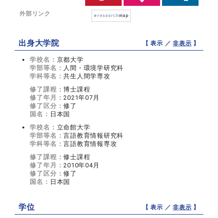
外部リンク
出身大学院
【 表示 ／
非表示
】
学校名：
京都大学
学部等名：
人間・環境学研究科
学科等名：
共生人間学専攻
修了課程：
博士課程
修了年月：
2021年07月
修了区分：
修了
国名：
日本国
学校名：
立命館大学
学部等名：
言語教育情報研究科
学科等名：
言語教育情報専攻
修了課程：
修士課程
修了年月：
2010年04月
修了区分：
修了
国名：
日本国
学位
【 表示 ／
非表示
】