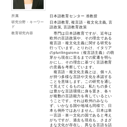
所属
日本語教育センター 准教授
研究分野・キーワー
日本語教育, 複言語・複文化主義, 言
ド
語政策, 言語教育政策
教育研究内容
専門は日本語教育ですが、近年は
欧州の言語政策や、その理念である
複言語・複文化主義に関する研究を
行っています。とりわけ、イタリア
のplurilinguismo（複言語主義）の萌
芽から現在に至るまでの変遷を明ら
かにし、その理念に基づく言語教育
の意義を考察しています。
複言語・複文化主義とは、個々人
が持つ多様な言語や文化を承認する
ことを意味します。この研究を通し
て見えてくるものは、私たちの多く
は豊かな言語環境に身を置き、各々
が複数の言語能力を有しているとい
うことです。それは欧州のみなら
ず、いかなる国や地域も同様で、日
本も例外ではありません。日本は単
一言語・単一文化の国であると考え
がちですが、過去も現在も、さまざ
まな文化が存在し、異なる言語を話