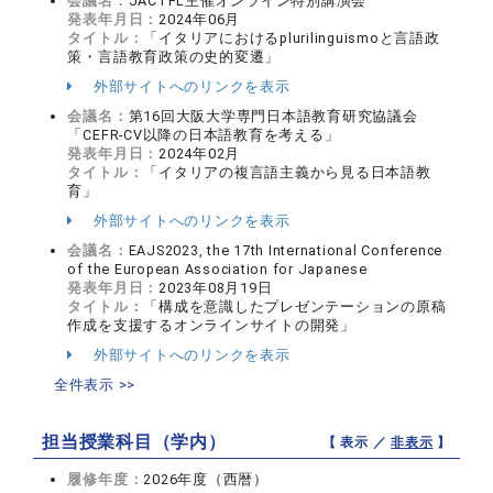
会議名：
JACTFL主催オンライン特別講演会
発表年月日：
2024年06月
タイトル：
「イタリアにおけるplurilinguismoと言語政
策・言語教育政策の史的変遷」
外部サイトへのリンクを表示
会議名：
第16回大阪大学専門日本語教育研究協議会
「CEFR-CV以降の日本語教育を考える」
発表年月日：
2024年02月
タイトル：
「イタリアの複言語主義から見る日本語教
育」
外部サイトへのリンクを表示
会議名：
EAJS2023, the 17th International Conference
of the European Association for Japanese
発表年月日：
2023年08月19日
タイトル：
「構成を意識したプレゼンテーションの原稿
作成を支援するオンラインサイトの開発」
外部サイトへのリンクを表示
全件表示 >>
担当授業科目（学内）
【 表示 ／
非表示
】
履修年度：
2026年度（西暦）