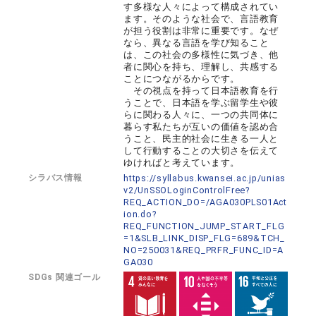
す多様な人々によって構成されてい
ます。そのような社会で、言語教育
が担う役割は非常に重要です。なぜ
なら、異なる言語を学び知ること
は、この社会の多様性に気づき、他
者に関心を持ち、理解し、共感する
ことにつながるからです。
その視点を持って日本語教育を行
うことで、日本語を学ぶ留学生や彼
らに関わる人々に、一つの共同体に
暮らす私たちが互いの価値を認め合
うこと、民主的社会に生きる一人と
して行動することの大切さを伝えて
ゆければと考えています。
シラバス情報
https://syllabus.kwansei.ac.jp/unias
v2/UnSSOLoginControlFree?
REQ_ACTION_DO=/AGA030PLS01Act
ion.do?
REQ_FUNCTION_JUMP_START_FLG
=1&SLB_LINK_DISP_FLG=689&TCH_
NO=250031&REQ_PRFR_FUNC_ID=A
GA030
SDGs 関連ゴール