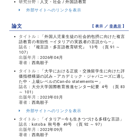
研究分野：
人文・社会 / 外国語教育
外部サイトへのリンクを表示
論文
【 表示 ／
非表示
】
タイトル：
「外国人児童生徒の社会的包摂に向けた複言
語教育の有効性 ―イタリアの実践者の言説から―」
誌名：
『複言語・多言語教育研究』 13号 （頁 91 ～
107）
出版年月：
2026年04月
著者：
西島順子
タイトル：
「大学における正規・交換留学生に向けた評
価指標構築の試み－アカデミック・ジャパニーズに適し
た中・上級レベルのCan-do statementsー」
誌名：
大分大学国際教育推進センター紀要 4号 （頁 83
～ 101）
出版年月：
2023年03月
著者：
西島順子
外部サイトへのリンクを表示
タイトル：
「イタリア―今も生きつづける多様な言語」
誌名：
kotoba 秋号巻 49号 （頁 92 ～ 97）
出版年月：
2022年09月
著者：
西島順子