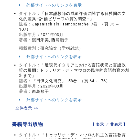
外部サイトへのリンクを表示
タイトル：
「日本語教師の成績評価に関する日独間の文
化的差異―評価ビリーフの質的調査―」
誌名：
Japanisch als Fremdsprache 7巻 （頁 85 ～
107）
出版年月：
2021年03月
著者：
濵田朱美, 西島順子
掲載種別：
研究論文（学術雑誌）
外部サイトへのリンクを表示
タイトル：
「近現代イタリアにおける言語状況と言語政
策の展開 : トゥッリオ・デ・マウロの民主的言語教育の創
出まで」
誌名：
『日伊文化研究』 58巻 （頁 64 ～ 76）
出版年月：
2020年03月
著者：
西島順子
外部サイトへのリンクを表示
全件表示 >>
書籍等出版物
【 表示 ／
非表示
】
タイトル：
『トゥッリオ・デ・マウロの民主的言語教育