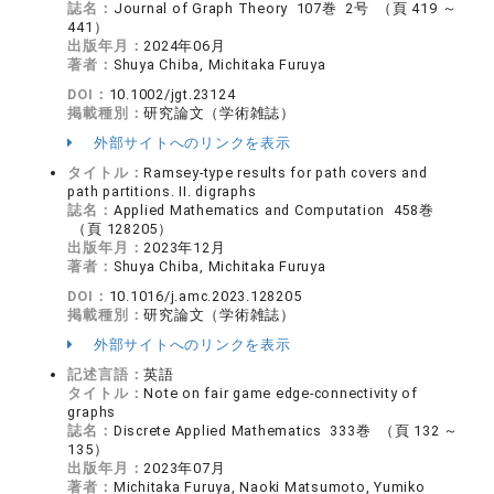
誌名：
Journal of Graph Theory 107巻 2号 （頁 419 ～
441）
出版年月：
2024年06月
著者：
Shuya Chiba, Michitaka Furuya
DOI：
10.1002/jgt.23124
掲載種別：
研究論文（学術雑誌）
外部サイトへのリンクを表示
タイトル：
Ramsey-type results for path covers and
path partitions. II. digraphs
誌名：
Applied Mathematics and Computation 458巻
（頁 128205）
出版年月：
2023年12月
著者：
Shuya Chiba, Michitaka Furuya
DOI：
10.1016/j.amc.2023.128205
掲載種別：
研究論文（学術雑誌）
外部サイトへのリンクを表示
記述言語：
英語
タイトル：
Note on fair game edge-connectivity of
graphs
誌名：
Discrete Applied Mathematics 333巻 （頁 132 ～
135）
出版年月：
2023年07月
著者：
Michitaka Furuya, Naoki Matsumoto, Yumiko