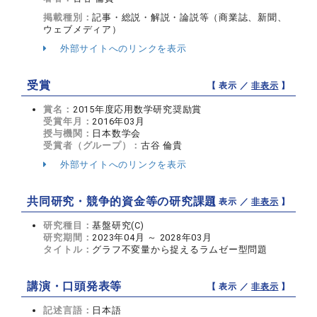
掲載種別：
記事・総説・解説・論説等（商業誌、新聞、
ウェブメディア）
外部サイトへのリンクを表示
受賞
【 表示 ／
非表示
】
賞名：
2015年度応用数学研究奨励賞
受賞年月：
2016年03月
授与機関：
日本数学会
受賞者（グループ）：
古谷 倫貴
外部サイトへのリンクを表示
共同研究・競争的資金等の研究課題
【 表示 ／
非表示
】
研究種目：
基盤研究(C)
研究期間：
2023年04月 ～ 2028年03月
タイトル：
グラフ不変量から捉えるラムゼー型問題
講演・口頭発表等
【 表示 ／
非表示
】
記述言語：
日本語