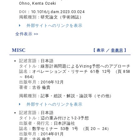
Ohno, Kenta Ozeki
DOI：
10.1016/j.dam.2023.03.024
掲載種別：
研究論文（学術雑誌）
外部サイトへのリンクを表示
全件表示 >>
MISC
【 表示 ／
非表示
】
記述言語：
日本語
タイトル：
線形計画問題によるVizing予想へのアプローチ
誌名：
オペレーションズ・リサーチ 61巻 12号 （頁 858
～ 864）
出版年月：
2016年12月
著者：
古谷 倫貴
掲載種別：
記事・総説・解説・論説等（その他）
外部サイトへのリンクを表示
記述言語：
日本語
タイトル：
辺の重み付けと1-2-3予想
出版者・発行元：
日本評論社
誌名：
数学セミナー 53巻 1号 （頁 20 ～ 24）
出版年月：
2014年01月
著者：
古谷 倫貴