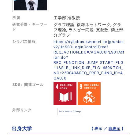
所属
工学部 准教授
研究分野・キーワー
グラフ理論, 複雑ネットワーク, グラ
ド
フ理論, ラムゼー問題, 支配数, 禁止部
分グラフ
シラバス情報
https://syllabus.kwansei.ac.jp/unias
v2/UnSSOLoginControlFree?
REQ_ACTION_DO=/AGA030PLS01Act
ion.do?
REQ_FUNCTION_JUMP_START_FLG
=1&SLB_LINK_DISP_FLG=689&TCH_
NO=250040&REQ_PRFR_FUNC_ID=A
GA030
SDGs 関連ゴール
外部リンク
出身大学
【 表示 ／
非表示
】