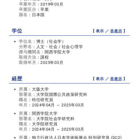
卒業年月：
2019年03月
卒業区分：
卒業
国名：
日本国
学位
【 表示 ／
非表示
】
学位名：
博士（社会学）
分野名：
人文・社会 / 社会心理学
授与機関名：
関西学院大学
取得方法：
課程
取得年月：
2025年03月
経歴
【 表示 ／
非表示
】
所属：
大阪大学
部署名：
大学院国際公共政策研究科
職名：
特任研究員
年月：
2024年04月 ～ 2025年03月
所属：
関西学院大学
部署名：
大学院社会学研究科
職名：
大学院研究員
年月：
2024年04月 ～ 2025年03月
所属：
独立行政法人日本学術振興会 特別研究員 (DC2)