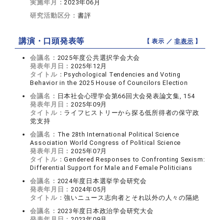
実施年月：
2023年06月
研究活動区分：
書評
講演・口頭発表等
【 表示 ／
非表示
】
会議名：
2025年度公共選択学会大会
発表年月日：
2025年12月
タイトル：
Psychological Tendencies and Voting
Behavior in the 2025 House of Councilors Election
会議名：
日本社会心理学会第66回大会発表論文集, 154
発表年月日：
2025年09月
タイトル：
ライフヒストリーから探る低所得者の保守政
党支持
会議名：
The 28th International Political Science
Association World Congress of Political Science
発表年月日：
2025年07月
タイトル：
Gendered Responses to Confronting Sexism:
Differential Support for Male and Female Politicians
会議名：
2024年度日本選挙学会研究会
発表年月日：
2024年05月
タイトル：
強いニュース志向者とそれ以外の人々の隔絶
会議名：
2023年度日本政治学会研究大会
発表年月日：
2023年09月