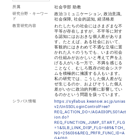
所属
社会学部 助教
研究分野・キーワー
政治コミュニケーション, 政治意識,
ド
社会保障, 社会的認知, 経済格差
教育研究内容
わたしたちの社会にはさまざまな不
平等が存在しますが、不平等に対す
る認知にはおおきな個人差がありま
す。たとえば、ある社会において、
客観的にはきわめて不遇な立場に置
かれた人々のうちでも、いまの社会
の仕組みがおかしいと考えて声を上
げる人がいる一方で、不満を感じる
ことなく、むしろ既存の社会システ
ムを積極的に擁護する人もいます。
私の研究では、こうした個人差がな
ぜ生じるのか、およびそうした個人
差がいかに政治的判断に影響してい
るのかという問題を扱っています。
シラバス情報
https://syllabus.kwansei.ac.jp/unias
v2/UnSSOLoginControlFree?
REQ_ACTION_DO=/AGA030PLS01Act
ion.do?
REQ_FUNCTION_JUMP_START_FLG
=1&SLB_LINK_DISP_FLG=689&TCH_
NO=256036&REQ_PRFR_FUNC_ID=A
GA030