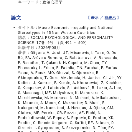
キーワード：
政治心理学
論文
【 表示 ／
非表示
】
タイトル：
Macro-Economic Inequality and National
Stereotypes in 45 Non-Western Countries
誌名：
SOCIAL PSYCHOLOGICAL AND PERSONALITY
SCIENCE 17巻 4号 （頁 492 ～ 509）
出版年月：
2026年05月
著者：
Gligoric, V; Jost, JT; Micanovic, I; Tase, O; Do
Bú, EA; Arévalo-Romero, C; Balabanova, A; Baracaldo,
P; Basáñez, T; Çakmak, H; Capella, M; Chen, TY;
Eldesouky, L; Erhan, E; Fadhlia, TN; Farahat, E; Farías-
Yapur, A; Faruk, MO; Ghazal, S; Gjoneska, B;
Gkinopoulos, T; Gore, AM; Imada, H; Jantus, CI; Jin, YY;
Kalinic, J; Kamran, F; Kende, A; Khosrowtaj, Z; Kochhar,
S; Kospakov, A; Lalatovic, S; Lásticová, B; Lazar, A; Lee,
S; Macapagal, ME; Malysheva, K; Manokara, K;
Marchlewska, M; Marinova, N; Michael, A; Mikalauskas,
K; Miranda, A; Moon, C; Mukhortov, D; Musil, B;
Nakagoshi, M; Namutebi, J; Navajas, J; Ojiaku, CM;
Olaleru, ME; Pereira, CR; Pezzia, AE; Plohl, N;
Podsiadlowski, W; Popov, S; Popovic, D; Poslon, XD;
Psaltis, C; Rincón-Unigarro, C; Safitri, RE; Salaum, D;
Strelets, I; Syropoulos, S; Szczepanska, D; Tian, FY;