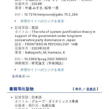
出版年月：
2024年
著者：
中越 みずき, 稲増 一憲
DOI：
10.7218/nenpouseijigaku.75.2_286
外部サイトへのリンクを表示
記述言語：
英語
タイトル：
The role of system justification theory in
support of the government under long-term
conservative party dominance in Japan
誌名：
FRONTIERS IN PSYCHOLOGY 14巻
出版年月：
2023年03月
著者：
Nakagoshi, M; Inamasu, K
DOI：
10.3389/fpsyg.2023.909022
掲載種別：
研究論文（学術雑誌）
外部サイトへのリンクを表示
全件表示 >>
書籍等出版物
【 表示 ／
非表示
】
記述言語：
日本語
タイトル：
グループ・ダイナミックス事典
出版者・発行元：
丸善出版