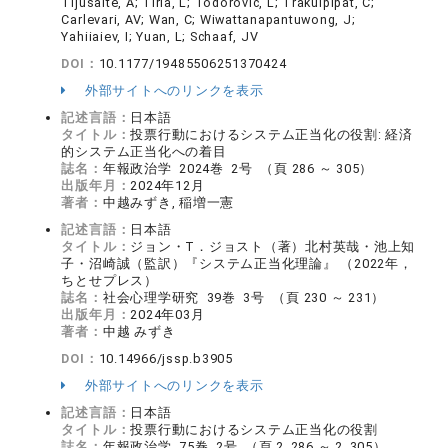
Tijusaite, A; Tirla, L; Todorovic, L; Trakulpipat, C;
Carlevari, AV; Wan, C; Wiwattanapantuwong, J;
Yahiiaiev, I; Yuan, L; Schaaf, JV
DOI：
10.1177/19485506251370424
外部サイトへのリンクを表示
記述言語：
日本語
タイトル：
投票行動におけるシステム正当化の役割: 経済
的システム正当化への着目
誌名：
年報政治学 2024巻 2号 （頁 286 ～ 305）
出版年月：
2024年12月
著者：
中越みずき, 稲増一憲
記述言語：
日本語
タイトル：
ジョン・T．ジョスト（著）北村英哉・池上知
子・沼崎誠（監訳）『システム正当化理論』 （2022年，
ちとせプレス）
誌名：
社会心理学研究 39巻 3号 （頁 230 ～ 231）
出版年月：
2024年03月
著者：
中越 みずき
DOI：
10.14966/jssp.b3905
外部サイトへのリンクを表示
記述言語：
日本語
タイトル：
投票行動におけるシステム正当化の役割
誌名：
年報政治学 75巻 2号 （頁 2_286 ～ 2_305）