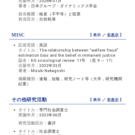
出版年月：
2026年01月
著者：
日本グループ・ダイナミックス学会
担当範囲：
格差（不平等）と投票
担当区分：
分担執筆
MISC
【 表示 ／
非表示
】
記述言語：
英語
タイトル：
The relationship between “welfare fraud”
estimation bias and the belief in immanent justice
誌名：
KG sociological review 11号 （頁 9 ～ 17）
出版年月：
2022年03月
著者：
Mizuki Nakagoshi
掲載種別：
速報，短報，研究ノート等（大学，研究機関
紀要）
その他研究活動
【 表示 ／
非表示
】
タイトル：
専門社会調査士
実施年月：
2023年06月
研究活動区分：
書評
タイトル：
社会調査士