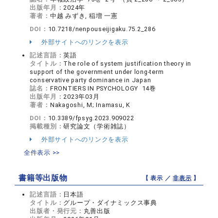
出版年月：
2024年
著者：
中越 みずき, 稲増 一憲
DOI：
10.7218/nenpouseijigaku.75.2_286
外部サイトへのリンクを表示
記述言語：
英語
タイトル：
The role of system justification theory in
support of the government under long-term
conservative party dominance in Japan
誌名：
FRONTIERS IN PSYCHOLOGY 14巻
出版年月：
2023年03月
著者：
Nakagoshi, M; Inamasu, K
DOI：
10.3389/fpsyg.2023.909022
掲載種別：
研究論文（学術雑誌）
外部サイトへのリンクを表示
全件表示 >>
書籍等出版物
【 表示 ／
非表示
】
記述言語：
日本語
タイトル：
グループ・ダイナミックス事典
出版者・発行元：
丸善出版