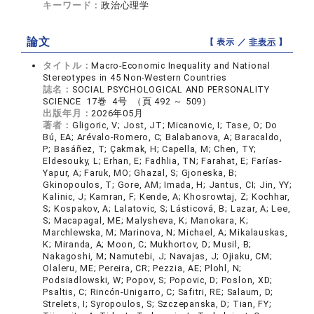
キーワード：
政治心理学
論文
【 表示 ／
非表示
】
タイトル：
Macro-Economic Inequality and National
Stereotypes in 45 Non-Western Countries
誌名：
SOCIAL PSYCHOLOGICAL AND PERSONALITY
SCIENCE 17巻 4号 （頁 492 ～ 509）
出版年月：
2026年05月
著者：
Gligoric, V; Jost, JT; Micanovic, I; Tase, O; Do
Bú, EA; Arévalo-Romero, C; Balabanova, A; Baracaldo,
P; Basáñez, T; Çakmak, H; Capella, M; Chen, TY;
Eldesouky, L; Erhan, E; Fadhlia, TN; Farahat, E; Farías-
Yapur, A; Faruk, MO; Ghazal, S; Gjoneska, B;
Gkinopoulos, T; Gore, AM; Imada, H; Jantus, CI; Jin, YY;
Kalinic, J; Kamran, F; Kende, A; Khosrowtaj, Z; Kochhar,
S; Kospakov, A; Lalatovic, S; Lásticová, B; Lazar, A; Lee,
S; Macapagal, ME; Malysheva, K; Manokara, K;
Marchlewska, M; Marinova, N; Michael, A; Mikalauskas,
K; Miranda, A; Moon, C; Mukhortov, D; Musil, B;
Nakagoshi, M; Namutebi, J; Navajas, J; Ojiaku, CM;
Olaleru, ME; Pereira, CR; Pezzia, AE; Plohl, N;
Podsiadlowski, W; Popov, S; Popovic, D; Poslon, XD;
Psaltis, C; Rincón-Unigarro, C; Safitri, RE; Salaum, D;
Strelets, I; Syropoulos, S; Szczepanska, D; Tian, FY;