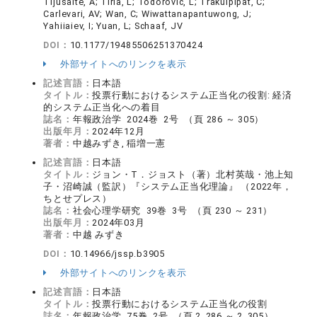
Tijusaite, A; Tirla, L; Todorovic, L; Trakulpipat, C;
Carlevari, AV; Wan, C; Wiwattanapantuwong, J;
Yahiiaiev, I; Yuan, L; Schaaf, JV
DOI：
10.1177/19485506251370424
外部サイトへのリンクを表示
記述言語：
日本語
タイトル：
投票行動におけるシステム正当化の役割: 経済
的システム正当化への着目
誌名：
年報政治学 2024巻 2号 （頁 286 ～ 305）
出版年月：
2024年12月
著者：
中越みずき, 稲増一憲
記述言語：
日本語
タイトル：
ジョン・T．ジョスト（著）北村英哉・池上知
子・沼崎誠（監訳）『システム正当化理論』 （2022年，
ちとせプレス）
誌名：
社会心理学研究 39巻 3号 （頁 230 ～ 231）
出版年月：
2024年03月
著者：
中越 みずき
DOI：
10.14966/jssp.b3905
外部サイトへのリンクを表示
記述言語：
日本語
タイトル：
投票行動におけるシステム正当化の役割
誌名：
年報政治学 75巻 2号 （頁 2_286 ～ 2_305）