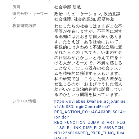
所属
社会学部 助教
研究分野・キーワー
政治コミュニケーション, 政治意識,
ド
社会保障, 社会的認知, 経済格差
教育研究内容
わたしたちの社会にはさまざまな不
平等が存在しますが、不平等に対す
る認知にはおおきな個人差がありま
す。たとえば、ある社会において、
客観的にはきわめて不遇な立場に置
かれた人々のうちでも、いまの社会
の仕組みがおかしいと考えて声を上
げる人がいる一方で、不満を感じる
ことなく、むしろ既存の社会システ
ムを積極的に擁護する人もいます。
私の研究では、こうした個人差がな
ぜ生じるのか、およびそうした個人
差がいかに政治的判断に影響してい
るのかという問題を扱っています。
シラバス情報
https://syllabus.kwansei.ac.jp/unias
v2/UnSSOLoginControlFree?
REQ_ACTION_DO=/AGA030PLS01Act
ion.do?
REQ_FUNCTION_JUMP_START_FLG
=1&SLB_LINK_DISP_FLG=689&TCH_
NO=256036&REQ_PRFR_FUNC_ID=A
GA030