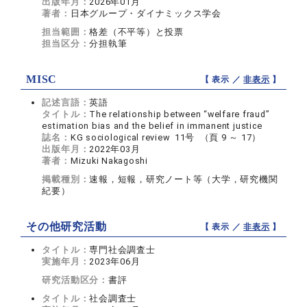
出版年月：
2026年01月
著者：
日本グループ・ダイナミックス学会
担当範囲：
格差（不平等）と投票
担当区分：
分担執筆
MISC
【 表示 ／
非表示
】
記述言語：
英語
タイトル：
The relationship between “welfare fraud”
estimation bias and the belief in immanent justice
誌名：
KG sociological review 11号 （頁 9 ～ 17）
出版年月：
2022年03月
著者：
Mizuki Nakagoshi
掲載種別：
速報，短報，研究ノート等（大学，研究機関
紀要）
その他研究活動
【 表示 ／
非表示
】
タイトル：
専門社会調査士
実施年月：
2023年06月
研究活動区分：
書評
タイトル：
社会調査士