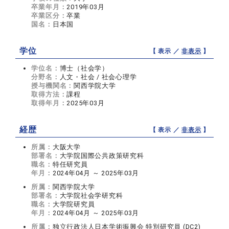
卒業年月：
2019年03月
卒業区分：
卒業
国名：
日本国
学位
【 表示 ／
非表示
】
学位名：
博士（社会学）
分野名：
人文・社会 / 社会心理学
授与機関名：
関西学院大学
取得方法：
課程
取得年月：
2025年03月
経歴
【 表示 ／
非表示
】
所属：
大阪大学
部署名：
大学院国際公共政策研究科
職名：
特任研究員
年月：
2024年04月 ～ 2025年03月
所属：
関西学院大学
部署名：
大学院社会学研究科
職名：
大学院研究員
年月：
2024年04月 ～ 2025年03月
所属：
独立行政法人日本学術振興会 特別研究員 (DC2)