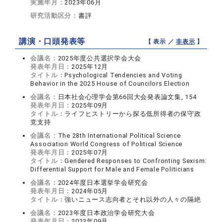
実施年月：
2023年06月
研究活動区分：
書評
講演・口頭発表等
【 表示 ／
非表示
】
会議名：
2025年度公共選択学会大会
発表年月日：
2025年12月
タイトル：
Psychological Tendencies and Voting
Behavior in the 2025 House of Councilors Election
会議名：
日本社会心理学会第66回大会発表論文集, 154
発表年月日：
2025年09月
タイトル：
ライフヒストリーから探る低所得者の保守政
党支持
会議名：
The 28th International Political Science
Association World Congress of Political Science
発表年月日：
2025年07月
タイトル：
Gendered Responses to Confronting Sexism:
Differential Support for Male and Female Politicians
会議名：
2024年度日本選挙学会研究会
発表年月日：
2024年05月
タイトル：
強いニュース志向者とそれ以外の人々の隔絶
会議名：
2023年度日本政治学会研究大会
発表年月日：
2023年09月