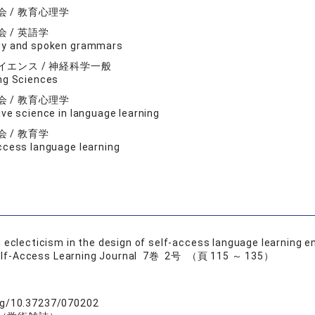
 / 教育心理学
 / 英語学
dy and spoken grammars
イエンス / 神経科学一般
ng Sciences
 / 教育心理学
ive science in language learning
 / 教育学
ccess language learning
 eclecticism in the design of self-access language learning 
Self-Access Learning Journal 7巻 2号 （頁 115 ～ 135）
org/10.37237/070202