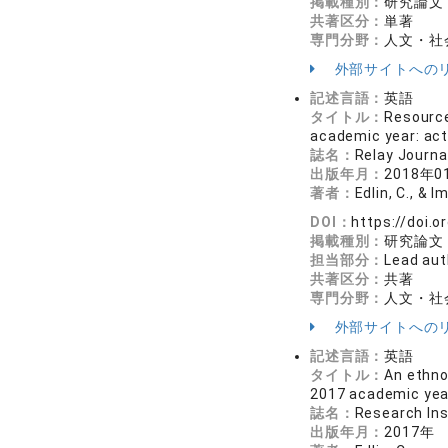
掲載種別：
研究論文
共著区分：
単著
専門分野：
人文・社会
外部サイトへの
記述言語：
英語
タイトル：
Resource
academic year: act
誌名：
Relay Jour
出版年月：
2018年0
著者：
Edlin, C., & 
DOI：
https://doi.
掲載種別：
研究論文
担当部分：
Lead aut
共著区分：
共著
専門分野：
人文・社会
外部サイトへの
記述言語：
英語
タイトル：
An ethno
2017 academic yea
誌名：
Research In
出版年月：
2017年