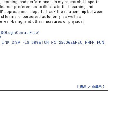
 learning, and performance. In my research, I hope to
learner preferences to illustrate that learning and
ll” approaches. I hope to track the relationship between
d learners’ perceived autonomy, as well as
e well-being, and other measures of physical,
nSSOLoginControlFree?
?
_LINK_DISP_FLG=689&TCH_NO=256062&REQ_PRFR_FUN
【 表示 ／
非表示
】