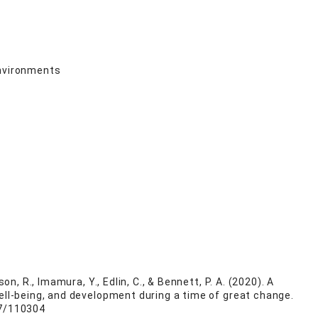
environments
n, R., Imamura, Y., Edlin, C., & Bennett, P. A. (2020). A
well-being, and development during a time of great change.
37/110304