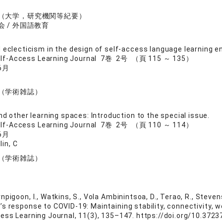
（大学，研究機関等紀要）
 / 外国語教育
 eclecticism in the design of self-access language learning 
Self-Access Learning Journal 7巻 2号 （頁 115 ～ 135）
6月
（学術雑誌）
nd other learning spaces: Introduction to the special issue.
Self-Access Learning Journal 7巻 2号 （頁 110 ～ 114）
6月
lin, C
（学術雑誌）
pigoon, I., Watkins, S., Vola Ambinintsoa, D., Terao, R., Stevenso
s response to COVID-19: Maintaining stability, connectivity, 
cess Learning Journal, 11(3), 135–147. https://doi.org/10.372