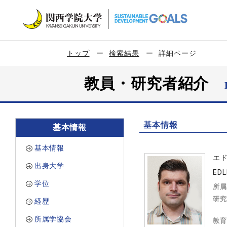
トップ
検索結果
詳細ページ
教員・研究者紹介
基本情報
基本情報
基本情報
エ
出身大学
EDL
学位
所属
研究
経歴
所属学協会
教育