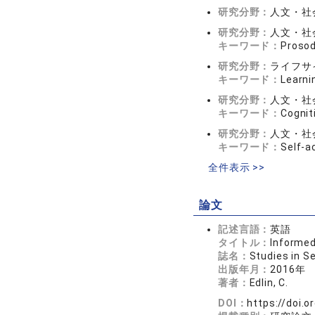
研究分野：
人文・社会
研究分野：
人文・社会
キーワード：
Proso
研究分野：
ライフサ
キーワード：
Learni
研究分野：
人文・社会
キーワード：
Cognit
研究分野：
人文・社会
キーワード：
Self-a
全件表示 >>
論文
記述言語：
英語
タイトル：
Informed
誌名：
Studies in 
出版年月：
2016年
著者：
Edlin, C.
DOI：
https://doi.