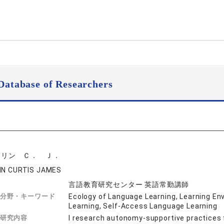
Database of Researchers
ドリン Ｃ． Ｊ．
IN CURTIS JAMES
言語教育研究センター 英語常勤講師
分野・キーワード
Ecology of Language Learning, Learning En
Learning, Self-Access Language Learning
研究内容
I research autonomy-supportive practices f