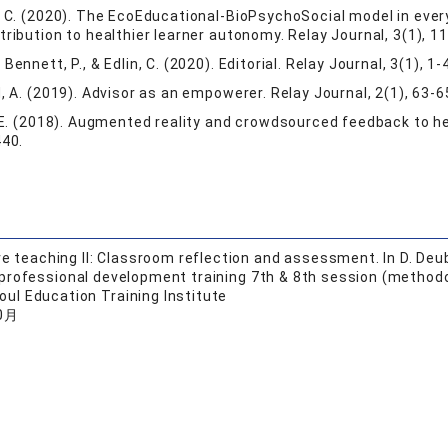
n, C. (2020). The EcoEducational-BioPsychoSocial model in ever
tribution to healthier learner autonomy. Relay Journal, 3(1), 
Bennett, P., & Edlin, C. (2020). Editorial. Relay Journal, 3(1),
d, A. (2019). Advisor as an empowerer. Relay Journal, 2(1), 63-6
, E. (2018). Augmented reality and crowdsourced feedback to h
440.
ve teaching II: Classroom reflection and assessment. In D. Deube
professional development training 7th & 8th session (method
oul Education Training Institute
0月