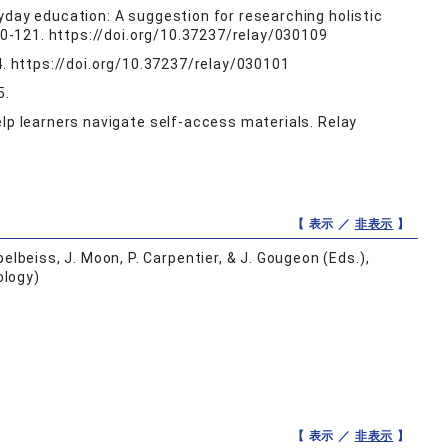
yday education: A suggestion for researching holistic
110-121. https://doi.org/10.37237/relay/030109
 1-4. https://doi.org/10.37237/relay/030101
5.
elp learners navigate self-access materials. Relay
【 表示 ／
非表示
】
lbeiss, J. Moon, P. Carpentier, & J. Gougeon (Eds.),
ology)
【 表示 ／
非表示
】