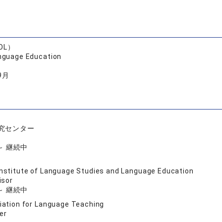
SOL）
anguage Education
9月
究センター
 ～ 継続中
nstitute of Language Studies and Language Education
isor
 ～ 継続中
ation for Language Teaching
er