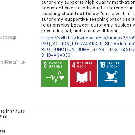
autonomy supports high-quality motivation,
document diverse individual differences in 
teaching should not follow “one-size-fits-a
autonomy-supportive teaching practices an
relationships between autonomy, subjectiv
psychological, and social well-being.
バス情報
https://syllabus.kwansei.ac.jp/uniasv2/U
REQ_ACTION_DO=/AGA030PLS01Action.do
REQ_FUNCTION_JUMP_START_FLG=1&SLB
C_ID=AGA030
Gs 関連ゴール
te Institute
ESOL
9月