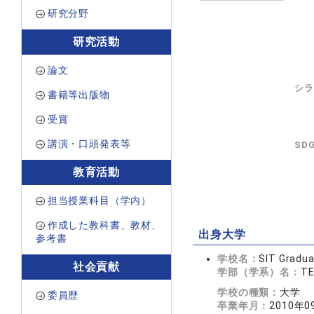
研究分野
研究活動
論文
シラ
書籍等出版物
受賞
講演・口頭発表等
SD
教育活動
担当授業科目（学内）
作成した教科書、教材、
出身大学
参考書
学校名：
SIT Gradua
社会貢献
学部（学系）名：
T
学校の種類：
大学
委員歴
卒業年月：
2010年0