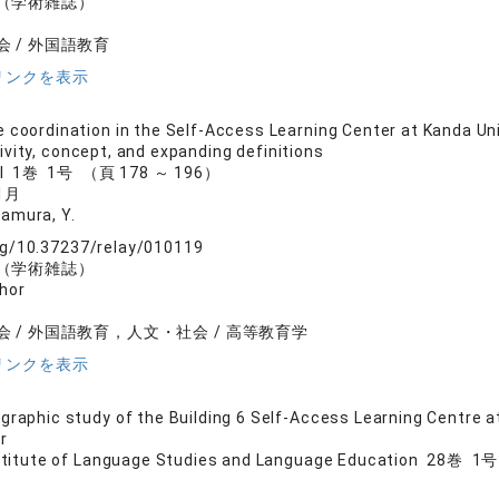
（学術雑誌）
 / 外国語教育
リンクを表示
 coordination in the Self-Access Learning Center at Kanda Uni
ivity, concept, and expanding definitions
nal 1巻 1号 （頁 178 ～ 196）
1月
Imamura, Y.
org/10.37237/relay/010119
（学術雑誌）
hor
 / 外国語教育，人文・社会 / 高等教育学
リンクを表示
graphic study of the Building 6 Self-Access Learning Centre at
r
stitute of Language Studies and Language Education 28巻 