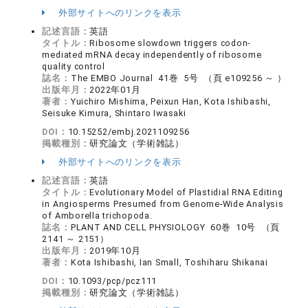
外部サイトへのリンクを表示
記述言語：
英語
タイトル：
Ribosome slowdown triggers codon‐
mediated mRNA decay independently of ribosome
quality control
誌名：
The EMBO Journal 41巻 5号 （頁 e109256 ～ ）
出版年月：
2022年01月
著者：
Yuichiro Mishima, Peixun Han, Kota Ishibashi,
Seisuke Kimura, Shintaro Iwasaki
DOI：
10.15252/embj.2021109256
掲載種別：
研究論文（学術雑誌）
外部サイトへのリンクを表示
記述言語：
英語
タイトル：
Evolutionary Model of Plastidial RNA Editing
in Angiosperms Presumed from Genome-Wide Analysis
of Amborella trichopoda.
誌名：
PLANT AND CELL PHYSIOLOGY 60巻 10号 （頁
2141 ～ 2151）
出版年月：
2019年10月
著者：
Kota Ishibashi, Ian Small, Toshiharu Shikanai
DOI：
10.1093/pcp/pcz111
掲載種別：
研究論文（学術雑誌）