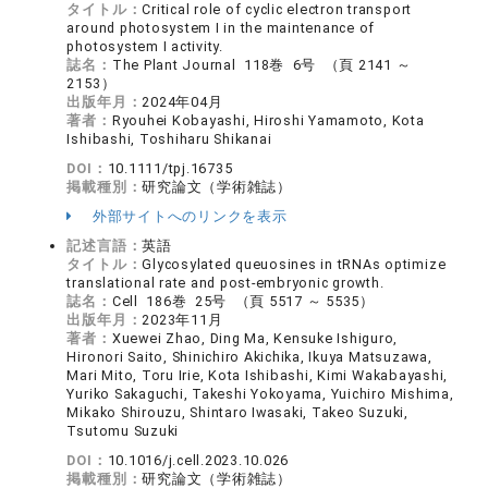
タイトル：
Critical role of cyclic electron transport
around photosystem I in the maintenance of
photosystem I activity.
誌名：
The Plant Journal 118巻 6号 （頁 2141 ～
2153）
出版年月：
2024年04月
著者：
Ryouhei Kobayashi, Hiroshi Yamamoto, Kota
Ishibashi, Toshiharu Shikanai
DOI：
10.1111/tpj.16735
掲載種別：
研究論文（学術雑誌）
外部サイトへのリンクを表示
記述言語：
英語
タイトル：
Glycosylated queuosines in tRNAs optimize
translational rate and post-embryonic growth.
誌名：
Cell 186巻 25号 （頁 5517 ～ 5535）
出版年月：
2023年11月
著者：
Xuewei Zhao, Ding Ma, Kensuke Ishiguro,
Hironori Saito, Shinichiro Akichika, Ikuya Matsuzawa,
Mari Mito, Toru Irie, Kota Ishibashi, Kimi Wakabayashi,
Yuriko Sakaguchi, Takeshi Yokoyama, Yuichiro Mishima,
Mikako Shirouzu, Shintaro Iwasaki, Takeo Suzuki,
Tsutomu Suzuki
DOI：
10.1016/j.cell.2023.10.026
掲載種別：
研究論文（学術雑誌）