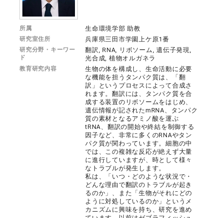
所属
生命環境学部 助教
研究室住所
兵庫県三田市学園上ケ原1番
研究分野・キーワー
翻訳, RNA, リボソーム, 遺伝子発現,
ド
光合成, 植物オルガネラ
教育研究内容
生物の体を構成し、生命活動に必要
な機能を担うタンパク質は、「翻
訳」というプロセスによって合成さ
れます。翻訳には、タンパク質を合
成する装置のリボソームをはじめ、
遺伝情報が記されたmRNA、タンパク
質の素材となるアミノ酸を運ぶ
tRNA、翻訳の開始や終結を制御する
因子など、非常に多くのRNAやタン
パク質が関わっています。細胞の中
では、この複雑な反応が絶えず大量
に進行していますが、時として様々
なトラブルが発生します。
私は、「いつ・どのような状況で・
どんな理由で翻訳のトラブルが起き
るのか」、また「生物がそれにどの
ように対処しているのか」というメ
カニズムに興味を持ち、研究を進め
ています。以前はゼブラフィッシュ