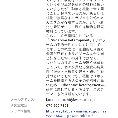
という小型魚類を研究の材料に用い
ていましたが、動物と植物で全く同
じことが起きているのか、あるいは
植物では異なるトラブルや対処のメ
カニズムが存在するのか、という新
たな疑問が生じ、現在は植物を研究
材料にしています。
さらに、近年提唱されている
「Ribosome heterogeneity（リボソ
ームの不均一性）」にも注目してい
ます。この概念は、細胞あたり百万
個ほど存在するリボソームは全く同
じ顔をした均一の分子ではなく、一
つひとつのリボソームが違う構成を
していて、個々が異なる翻訳の特異
性（得意・不得意や好き・嫌い）を
持つというものです。植物はリボソ
ームを構成する遺伝子の多様性が高
いため、Ribosome heterogeneityの
研究に適していると考えて、このテ
ーマにも取り組んでいます。
メールアドレス
kota.ishibashi@kwansei.ac.jp
研究室電話
079-565-7351
シラバス情報
https://syllabus.kwansei.ac.jp/unias
v2/UnSSOLoginControlFree?