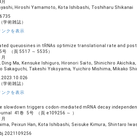
4月
yashi, Hiroshi Yamamoto, Kota Ishibashi, Toshiharu Shikanai
16735
（学術雑誌）
リンクを表示
ated queuosines in tRNAs optimize translational rate and pos
25号 （頁 5517 ～ 5535）
1月
Ding Ma, Kensuke Ishiguro, Hironori Saito, Shinichiro Akichika,
o Sakaguchi, Takeshi Yokoyama, Yuichiro Mishima, Mikako Shi
l.2023.10.026
（学術雑誌）
リンクを表示
 slowdown triggers codon‐mediated mRNA decay independentl
ournal 41巻 5号 （頁 e109256 ～ ）
1月
hima, Peixun Han, Kota Ishibashi, Seisuke Kimura, Shintaro Iwa
bj.2021109256